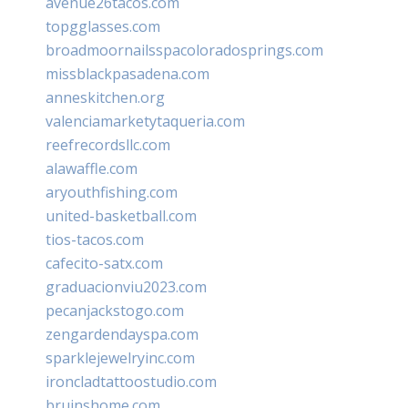
avenue26tacos.com
topgglasses.com
broadmoornailsspacoloradosprings.com
missblackpasadena.com
anneskitchen.org
valenciamarketytaqueria.com
reefrecordsllc.com
alawaffle.com
aryouthfishing.com
united-basketball.com
tios-tacos.com
cafecito-satx.com
graduacionviu2023.com
pecanjackstogo.com
zengardendayspa.com
sparklejewelryinc.com
ironcladtattoostudio.com
bruinshome.com