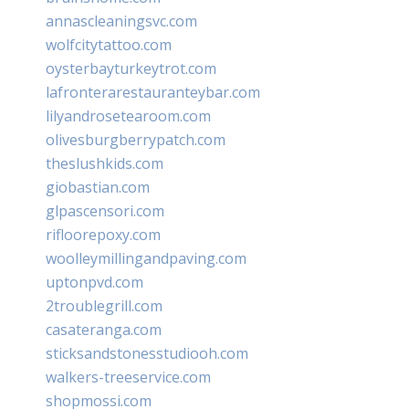
annascleaningsvc.com
wolfcitytattoo.com
oysterbayturkeytrot.com
lafronterarestauranteybar.com
lilyandrosetearoom.com
olivesburgberrypatch.com
theslushkids.com
giobastian.com
glpascensori.com
rifloorepoxy.com
woolleymillingandpaving.com
uptonpvd.com
2troublegrill.com
casateranga.com
sticksandstonesstudiooh.com
walkers-treeservice.com
shopmossi.com