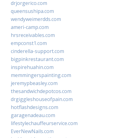
drjorgerico.com
queensushipa.com
wendyweimerdds.com
ameri-camp.com
hrsreceivables.com
empconst1.com
cinderella-support.com
bigpinkrestaurant.com
inspirehuahin.com
memmingerspainting.com
jeremypbeasley.com
thesandwichdepotcos.com
drgiggleshouseofpain.com
hotflashdesigns.com
garagenadeau.com
lifestylechauffeurservice.com
EverNewNails.com