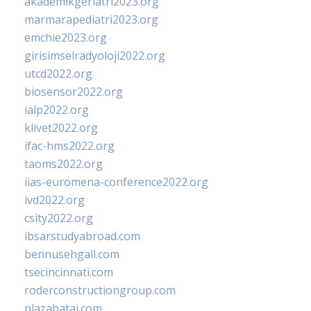
akademikgeriatri2023.org
marmarapediatri2023.org
emchie2023.org
girisimselradyoloji2022.org
utcd2022.org
biosensor2022.org
ialp2022.org
klivet2022.org
ifac-hms2022.org
taoms2022.org
iias-euromena-conference2022.org
ivd2022.org
csity2022.org
ibsarstudyabroad.com
bennusehgall.com
tsecincinnati.com
roderconstructiongroup.com
plazabatai.com