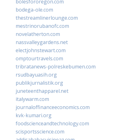
bolesfororegon.com
bodega-ole.com
thestreamlinerlounge.com
mestrinorubanofc.com
novelatherton.com
nassvalleygardens.net
electjohnstewart.com
omptourtravels.com
tribratanews-polreskebumen.com
rsudbayuasih.org
publikjurnalistik.org
juneteenthapparel.net
italywarm.com
journaloffinanceeconomics.com
kvk-kumari.org
foodscienceandtechnology.com
scisportsscience.com
addisababacuisineaz.com