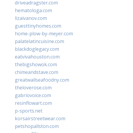
driveadragster.com
hematologa.com
lizaivanov.com
guesttinyhomes.com
home-plow-by-meyer.com
palatelatincuisine.com
blackdoglegacy.com
eatvivahouston.com
thebigshowok.com
chimeandstave.com
greatwallseafoodny.com
theloverose.com
gabriovoice.com
resinflowart.com
p-sports.net
korsairstreetwear.com
petshopallston.com