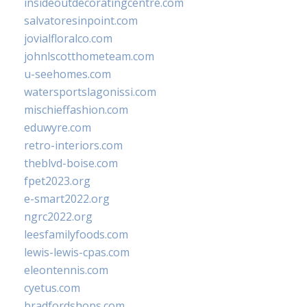
insideoutdecoratingcentre.com
salvatoresinpoint.com
jovialfloralco.com
johnlscotthometeam.com
u-seehomes.com
watersportslagonissi.com
mischieffashion.com
eduwyre.com
retro-interiors.com
theblvd-boise.com
fpet2023.org
e-smart2022.org
ngrc2022.org
leesfamilyfoods.com
lewis-lewis-cpas.com
eleontennis.com
cyetus.com
bradfordshops.com