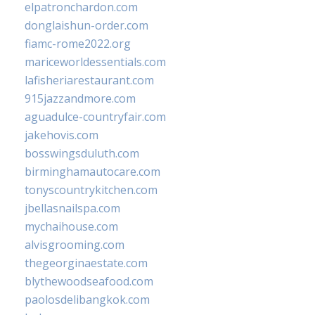
elpatronchardon.com
donglaishun-order.com
fiamc-rome2022.org
mariceworldessentials.com
lafisheriarestaurant.com
915jazzandmore.com
aguadulce-countryfair.com
jakehovis.com
bosswingsduluth.com
birminghamautocare.com
tonyscountrykitchen.com
jbellasnailspa.com
mychaihouse.com
alvisgrooming.com
thegeorginaestate.com
blythewoodseafood.com
paolosdelibangkok.com