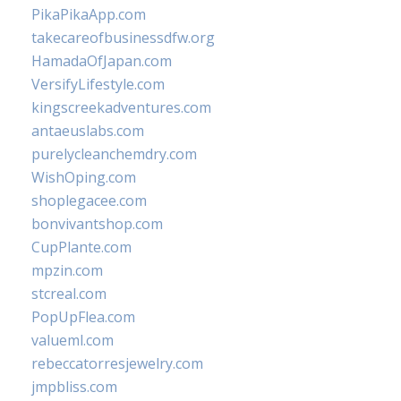
PikaPikaApp.com
takecareofbusinessdfw.org
HamadaOfJapan.com
VersifyLifestyle.com
kingscreekadventures.com
antaeuslabs.com
purelycleanchemdry.com
WishOping.com
shoplegacee.com
bonvivantshop.com
CupPlante.com
mpzin.com
stcreal.com
PopUpFlea.com
valueml.com
rebeccatorresjewelry.com
jmpbliss.com