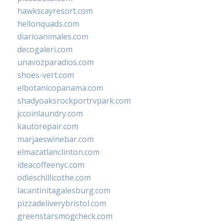
hawkscayresort.com
hellonquads.com
diarioanimales.com
decogaleri.com
unavozparadios.com
shoes-vert.com
elbotanicopanama.com
shadyoaksrockportrvpark.com
jccoinlaundry.com
kautorepair.com
marjaeswinebar.com
elmazatlanclinton.com
ideacoffeenyc.com
odieschillicothe.com
lacantinitagalesburg.com
pizzadeliverybristol.com
greenstarsmogcheck.com