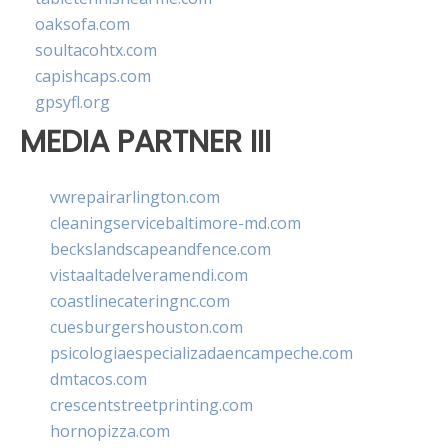
oaksofa.com
soultacohtx.com
capishcaps.com
gpsyfl.org
MEDIA PARTNER III
vwrepairarlington.com
cleaningservicebaltimore-md.com
beckslandscapeandfence.com
vistaaltadelveramendi.com
coastlinecateringnc.com
cuesburgershouston.com
psicologiaespecializadaencampeche.com
dmtacos.com
crescentstreetprinting.com
hornopizza.com