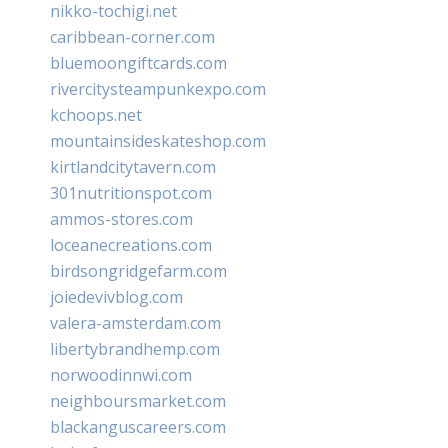
nikko-tochigi.net
caribbean-corner.com
bluemoongiftcards.com
rivercitysteampunkexpo.com
kchoops.net
mountainsideskateshop.com
kirtlandcitytavern.com
301nutritionspot.com
ammos-stores.com
loceanecreations.com
birdsongridgefarm.com
joiedevivblog.com
valera-amsterdam.com
libertybrandhemp.com
norwoodinnwi.com
neighboursmarket.com
blackanguscareers.com