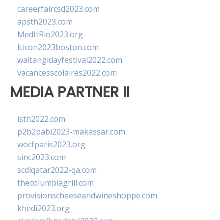
careerfaircsd2023.com
apsth2023.com
MedItRio2023.org
lcicon2023boston.com
waitangidayfestival2022.com
vacancesscolaires2022.com
MEDIA PARTNER II
isth2022.com
p2b2pabi2023-makassar.com
wocfparis2023.org
sinc2023.com
scdlqatar2022-qa.com
thecolumbiagrill.com
provisionscheeseandwineshoppe.com
khedi2023.org