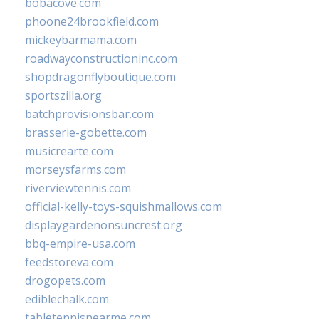
bobacove.com
phoone24brookfield.com
mickeybarmama.com
roadwayconstructioninc.com
shopdragonflyboutique.com
sportszilla.org
batchprovisionsbar.com
brasserie-gobette.com
musicrearte.com
morseysfarms.com
riverviewtennis.com
official-kelly-toys-squishmallows.com
displaygardenonsuncrest.org
bbq-empire-usa.com
feedstoreva.com
drogopets.com
ediblechalk.com
tabletennisnearme.com