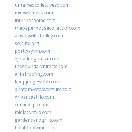
untamedcollectivesd.com
mxpwellness.com
infernocanine.com
thepaperhousecollection.com
allisonwillisholley.com
solslite.org
portwayinn.com
djmaddogmusic.com
thesoundarchitects.com
allin1roofing.com
keepjudgewebb.com
anatomyofadventure.com
drivancastillo.com
cmmedspa.com
midletontkd.com
gardensandgrills.com
basilfoodwine.com