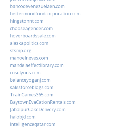
bancodevenezuelaen.com
bettermoodfoodcorporation.com
hingstonnt.com
chooseagender.com
hoverboardssale.com
alaskapolitics.com
stsmp.org
manoelneves.com
mandelaeffectlibrary.com
roselynns.com
balanceyoganj.com
salesforceblogs.com
TrainGames365.com
BaytownEvaCationRentals.com
JabalpurCakeDelivery.com
halobjd.com
intelligenceqatar.com