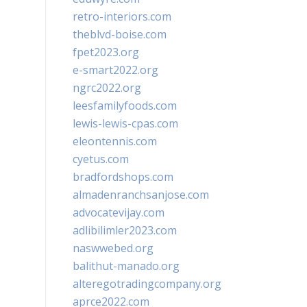
retro-interiors.com
theblvd-boise.com
fpet2023.org
e-smart2022.org
ngrc2022.org
leesfamilyfoods.com
lewis-lewis-cpas.com
eleontennis.com
cyetus.com
bradfordshops.com
almadenranchsanjose.com
advocatevijay.com
adlibilimler2023.com
naswwebed.org
balithut-manado.org
alteregotradingcompany.org
aprce2022.com