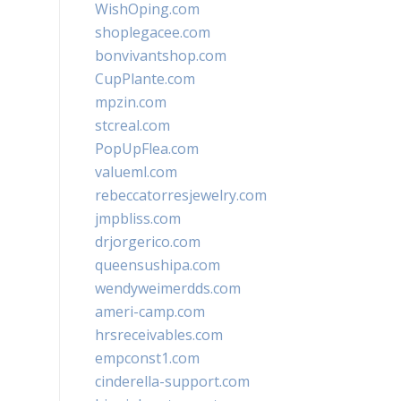
WishOping.com
shoplegacee.com
bonvivantshop.com
CupPlante.com
mpzin.com
stcreal.com
PopUpFlea.com
valueml.com
rebeccatorresjewelry.com
jmpbliss.com
drjorgerico.com
queensushipa.com
wendyweimerdds.com
ameri-camp.com
hrsreceivables.com
empconst1.com
cinderella-support.com