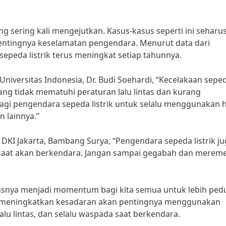
ng sering kali mengejutkan. Kasus-kasus seperti ini seharu
pentingnya keselamatan pengendara. Menurut data dari
peda listrik terus meningkat setiap tahunnya.
niversitas Indonesia, Dr. Budi Soehardi, “Kecelakaan sepe
yang tidak mematuhi peraturan lalu lintas dan kurang
agi pengendara sepeda listrik untuk selalu menggunakan 
 lainnya.”
DKI Jakarta, Bambang Surya, “Pengendara sepeda listrik j
a saat akan berkendara. Jangan sampai gegabah dan merem
arusnya menjadi momentum bagi kita semua untuk lebih pedu
u meningkatkan kesadaran akan pentingnya menggunakan
lu lintas, dan selalu waspada saat berkendara.