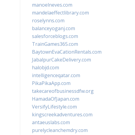
manoelneves.com
mandelaeffectlibrary.com
roselynns.com
balanceyoganj.com
salesforceblogs.com
TrainGames365.com
BaytownEvaCationRentals.com
JabalpurCakeDelivery.com
halobjd.com
intelligenceqatar.com
PikaPikaApp.com
takecareofbusinessdfw.org
HamadaOfJapan.com
VersifyLifestyle.com
kingscreekadventures.com
antaeuslabs.com
purelycleanchemdry.com