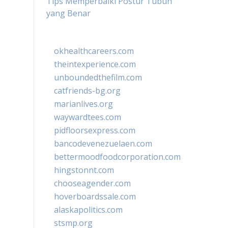
Tips Memperbaiki Postur Tubuh
yang Benar
okhealthcareers.com
theintexperience.com
unboundedthefilm.com
catfriends-bg.org
marianlives.org
waywardtees.com
pidfloorsexpress.com
bancodevenezuelaen.com
bettermoodfoodcorporation.com
hingstonnt.com
chooseagender.com
hoverboardssale.com
alaskapolitics.com
stsmp.org