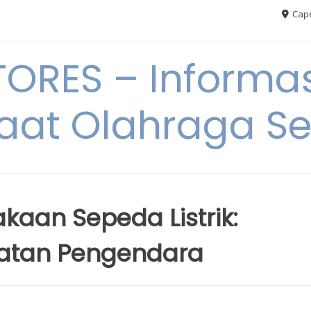
Cape
RES – Informas
aat Olahraga S
akaan Sepeda Listrik:
atan Pengendara