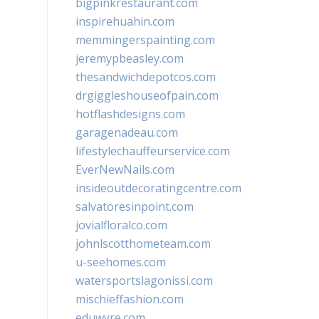
bigpinkrestaurant.com
inspirehuahin.com
memmingerspainting.com
jeremypbeasley.com
thesandwichdepotcos.com
drgiggleshouseofpain.com
hotflashdesigns.com
garagenadeau.com
lifestylechauffeurservice.com
EverNewNails.com
insideoutdecoratingcentre.com
salvatoresinpoint.com
jovialfloralco.com
johnlscotthometeam.com
u-seehomes.com
watersportslagonissi.com
mischieffashion.com
eduwyre.com