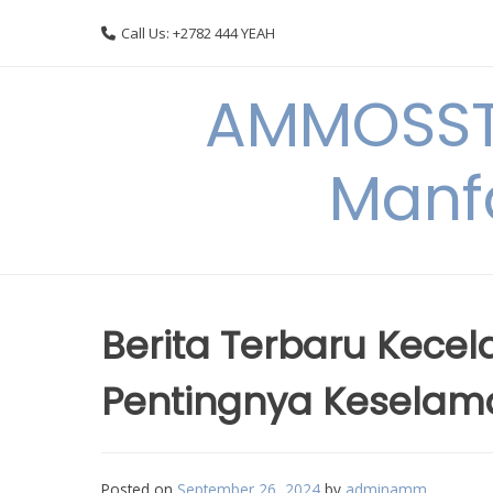
Skip
Call Us: +2782 444 YEAH
to
content
AMMOSSTO
Manf
Berita Terbaru Kecel
Pentingnya Keselam
Posted on
September 26, 2024
by
adminamm