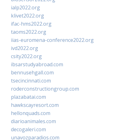
ialp2022.org
klivet2022.org
ifac-hms2022.org
taoms2022.org
iias-euromena-conference2022.org
ivd2022.org
csity2022.org
ibsarstudyabroad.com
bennusehgall.com
tsecincinnati.com
roderconstructiongroup.com
plazabatai.com
hawkscayresort.com
hellonquads.com
diarioanimales.com
decogaleri.com
unavozparadios.com