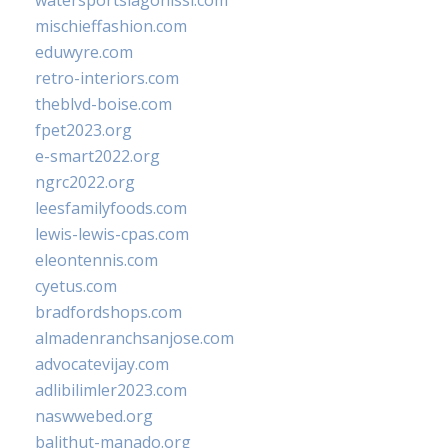
watersportslagonissi.com
mischieffashion.com
eduwyre.com
retro-interiors.com
theblvd-boise.com
fpet2023.org
e-smart2022.org
ngrc2022.org
leesfamilyfoods.com
lewis-lewis-cpas.com
eleontennis.com
cyetus.com
bradfordshops.com
almadenranchsanjose.com
advocatevijay.com
adlibilimler2023.com
naswwebed.org
balithut-manado.org