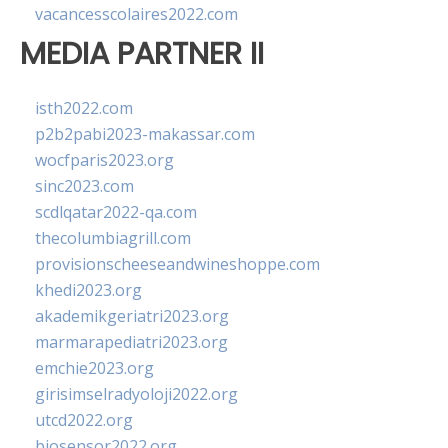
vacancesscolaires2022.com
MEDIA PARTNER II
isth2022.com
p2b2pabi2023-makassar.com
wocfparis2023.org
sinc2023.com
scdlqatar2022-qa.com
thecolumbiagrill.com
provisionscheeseandwineshoppe.com
khedi2023.org
akademikgeriatri2023.org
marmarapediatri2023.org
emchie2023.org
girisimselradyoloji2022.org
utcd2022.org
biosensor2022.org