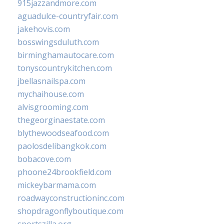
915jazzandmore.com
aguadulce-countryfair.com
jakehovis.com
bosswingsduluth.com
birminghamautocare.com
tonyscountrykitchen.com
jbellasnailspa.com
mychaihouse.com
alvisgrooming.com
thegeorginaestate.com
blythewoodseafood.com
paolosdelibangkok.com
bobacove.com
phoone24brookfield.com
mickeybarmama.com
roadwayconstructioninc.com
shopdragonflyboutique.com