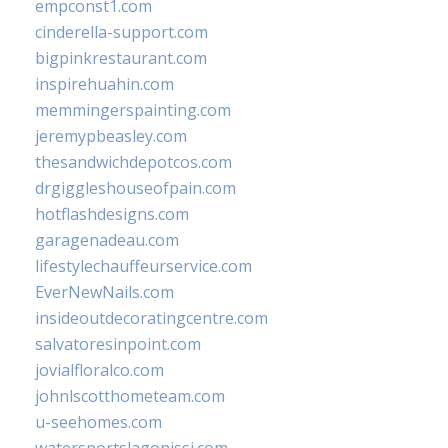
empconst1.com
cinderella-support.com
bigpinkrestaurant.com
inspirehuahin.com
memmingerspainting.com
jeremypbeasley.com
thesandwichdepotcos.com
drgiggleshouseofpain.com
hotflashdesigns.com
garagenadeau.com
lifestylechauffeurservice.com
EverNewNails.com
insideoutdecoratingcentre.com
salvatoresinpoint.com
jovialfloralco.com
johnlscotthometeam.com
u-seehomes.com