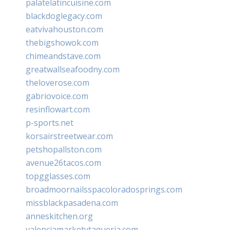
palatelatincuisine.com
blackdoglegacy.com
eatvivahouston.com
thebigshowok.com
chimeandstave.com
greatwallseafoodny.com
theloverose.com
gabriovoice.com
resinflowart.com
p-sports.net
korsairstreetwear.com
petshopallston.com
avenue26tacos.com
topgglasses.com
broadmoornailsspacoloradosprings.com
missblackpasadena.com
anneskitchen.org
valenciamarketytaqueria.com