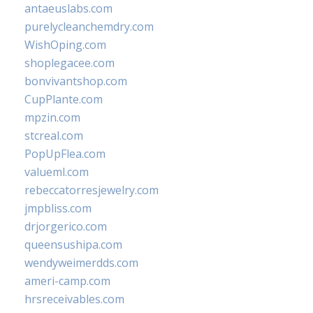
antaeuslabs.com
purelycleanchemdry.com
WishOping.com
shoplegacee.com
bonvivantshop.com
CupPlante.com
mpzin.com
stcreal.com
PopUpFlea.com
valueml.com
rebeccatorresjewelry.com
jmpbliss.com
drjorgerico.com
queensushipa.com
wendyweimerdds.com
ameri-camp.com
hrsreceivables.com