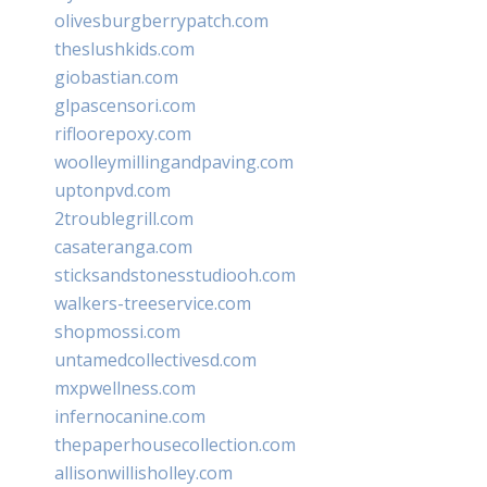
olivesburgberrypatch.com
theslushkids.com
giobastian.com
glpascensori.com
rifloorepoxy.com
woolleymillingandpaving.com
uptonpvd.com
2troublegrill.com
casateranga.com
sticksandstonesstudiooh.com
walkers-treeservice.com
shopmossi.com
untamedcollectivesd.com
mxpwellness.com
infernocanine.com
thepaperhousecollection.com
allisonwillisholley.com