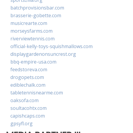
sportszilla.org
batchprovisionsbar.com
brasserie-gobette.com
musicrearte.com
morseysfarms.com
riverviewtennis.com
official-kelly-toys-squishmallows.com
displaygardenonsuncrest.org
bbq-empire-usa.com
feedstoreva.com
drogopets.com
ediblechalk.com
tabletennisnearme.com
oaksofa.com
soultacohtx.com
capishcaps.com
gpsyfl.org