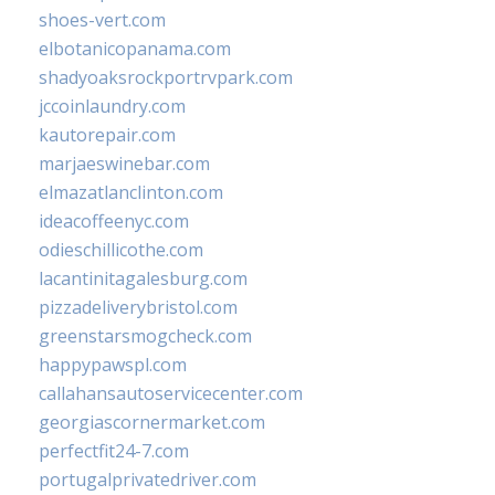
shoes-vert.com
elbotanicopanama.com
shadyoaksrockportrvpark.com
jccoinlaundry.com
kautorepair.com
marjaeswinebar.com
elmazatlanclinton.com
ideacoffeenyc.com
odieschillicothe.com
lacantinitagalesburg.com
pizzadeliverybristol.com
greenstarsmogcheck.com
happypawspl.com
callahansautoservicecenter.com
georgiascornermarket.com
perfectfit24-7.com
portugalprivatedriver.com