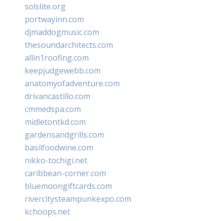
solslite.org
portwayinn.com
djmaddogmusic.com
thesoundarchitects.com
allin1roofing.com
keepjudgewebb.com
anatomyofadventure.com
drivancastillo.com
cmmedspa.com
midletontkd.com
gardensandgrills.com
basilfoodwine.com
nikko-tochigi.net
caribbean-corner.com
bluemoongiftcards.com
rivercitysteampunkexpo.com
kchoops.net