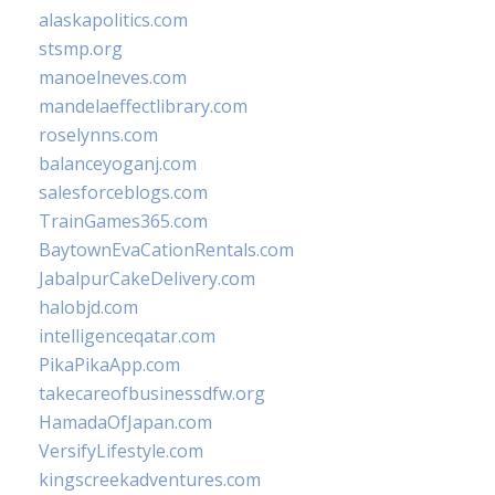
alaskapolitics.com
stsmp.org
manoelneves.com
mandelaeffectlibrary.com
roselynns.com
balanceyoganj.com
salesforceblogs.com
TrainGames365.com
BaytownEvaCationRentals.com
JabalpurCakeDelivery.com
halobjd.com
intelligenceqatar.com
PikaPikaApp.com
takecareofbusinessdfw.org
HamadaOfJapan.com
VersifyLifestyle.com
kingscreekadventures.com