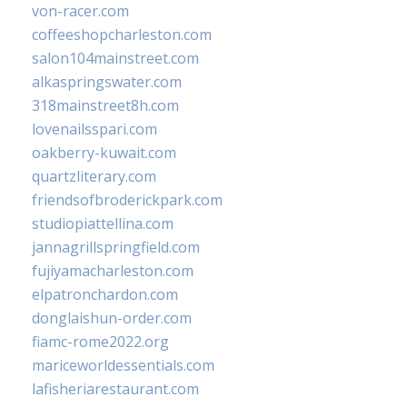
von-racer.com
coffeeshopcharleston.com
salon104mainstreet.com
alkaspringswater.com
318mainstreet8h.com
lovenailsspari.com
oakberry-kuwait.com
quartzliterary.com
friendsofbroderickpark.com
studiopiattellina.com
jannagrillspringfield.com
fujiyamacharleston.com
elpatronchardon.com
donglaishun-order.com
fiamc-rome2022.org
mariceworldessentials.com
lafisheriarestaurant.com