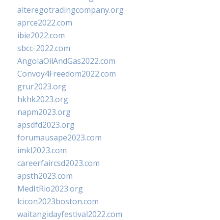
alteregotradingcompany.org
aprce2022.com
ibie2022.com
sbcc-2022.com
AngolaOilAndGas2022.com
Convoy4Freedom2022.com
grur2023.org
hkhk2023.org
napm2023.org
apsdfd2023.org
forumausape2023.com
imkl2023.com
careerfaircsd2023.com
apsth2023.com
MedItRio2023.org
lcicon2023boston.com
waitangidayfestival2022.com