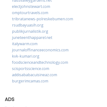
nassvalleygardens.net
electjohnstewart.com
omptourtravels.com
tribratanews-polreskebumen.com
rsudbayuasih.org
publikjurnalistik.org
juneteenthapparel.net
italywarm.com
journaloffinanceeconomics.com
kvk-kumari.org
foodscienceandtechnology.com
scisportsscience.com
addisababacuisineaz.com
burgerimcamas.com
ADS