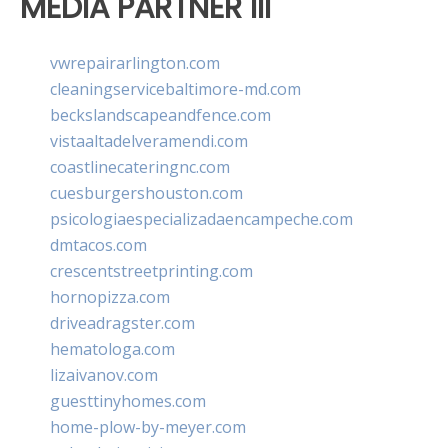
MEDIA PARTNER III
vwrepairarlington.com
cleaningservicebaltimore-md.com
beckslandscapeandfence.com
vistaaltadelveramendi.com
coastlinecateringnc.com
cuesburgershouston.com
psicologiaespecializadaencampeche.com
dmtacos.com
crescentstreetprinting.com
hornopizza.com
driveadragster.com
hematologa.com
lizaivanov.com
guesttinyhomes.com
home-plow-by-meyer.com