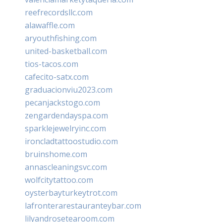
reefrecordsllc.com
alawaffle.com
aryouthfishing.com
united-basketball.com
tios-tacos.com
cafecito-satx.com
graduacionviu2023.com
pecanjackstogo.com
zengardendayspa.com
sparklejewelryinc.com
ironcladtattoostudio.com
bruinshome.com
annascleaningsvc.com
wolfcitytattoo.com
oysterbayturkeytrot.com
lafronterarestauranteybar.com
lilyandrosetearoom.com