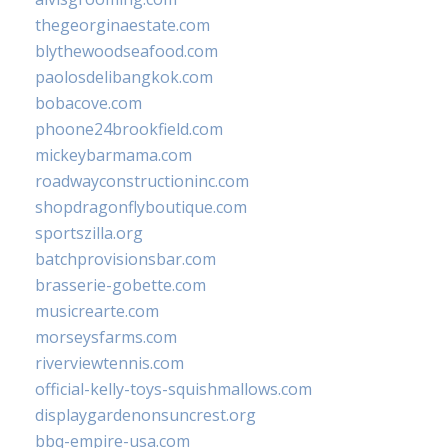
thegeorginaestate.com
blythewoodseafood.com
paolosdelibangkok.com
bobacove.com
phoone24brookfield.com
mickeybarmama.com
roadwayconstructioninc.com
shopdragonflyboutique.com
sportszilla.org
batchprovisionsbar.com
brasserie-gobette.com
musicrearte.com
morseysfarms.com
riverviewtennis.com
official-kelly-toys-squishmallows.com
displaygardenonsuncrest.org
bbq-empire-usa.com