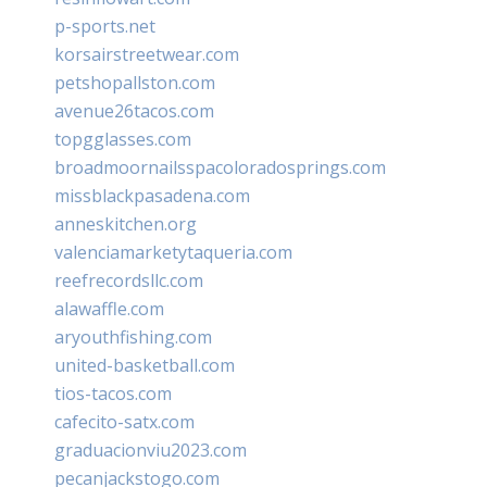
p-sports.net
korsairstreetwear.com
petshopallston.com
avenue26tacos.com
topgglasses.com
broadmoornailsspacoloradosprings.com
missblackpasadena.com
anneskitchen.org
valenciamarketytaqueria.com
reefrecordsllc.com
alawaffle.com
aryouthfishing.com
united-basketball.com
tios-tacos.com
cafecito-satx.com
graduacionviu2023.com
pecanjackstogo.com