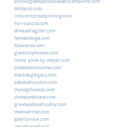
psicologiaespecializadaencampeche.com
dmtacos.com
crescentstreetprinting.com
hornopizza.com
driveadragster.com
hematologa.com
lizaivanov.com
guesttinyhomes.com
home-plow-by-meyer.com
palatelatincuisine.com
blackdoglegacy.com
eatvivahouston.com
thebigshowok.com
chimeandstave.com
greatwallseafoodny.com
theloverose.com
gabriovoice.com
resinflowart.com