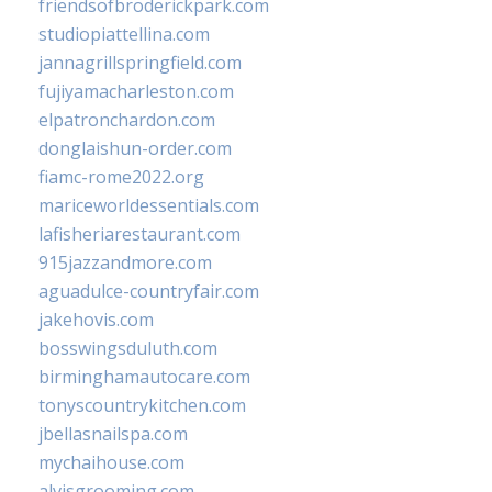
friendsofbroderickpark.com
studiopiattellina.com
jannagrillspringfield.com
fujiyamacharleston.com
elpatronchardon.com
donglaishun-order.com
fiamc-rome2022.org
mariceworldessentials.com
lafisheriarestaurant.com
915jazzandmore.com
aguadulce-countryfair.com
jakehovis.com
bosswingsduluth.com
birminghamautocare.com
tonyscountrykitchen.com
jbellasnailspa.com
mychaihouse.com
alvisgrooming.com