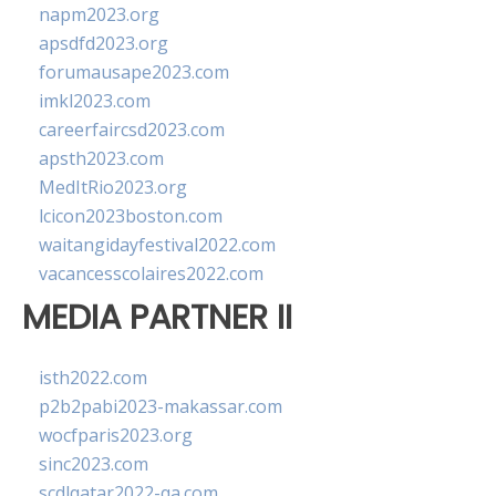
napm2023.org
apsdfd2023.org
forumausape2023.com
imkl2023.com
careerfaircsd2023.com
apsth2023.com
MedItRio2023.org
lcicon2023boston.com
waitangidayfestival2022.com
vacancesscolaires2022.com
MEDIA PARTNER II
isth2022.com
p2b2pabi2023-makassar.com
wocfparis2023.org
sinc2023.com
scdlqatar2022-qa.com