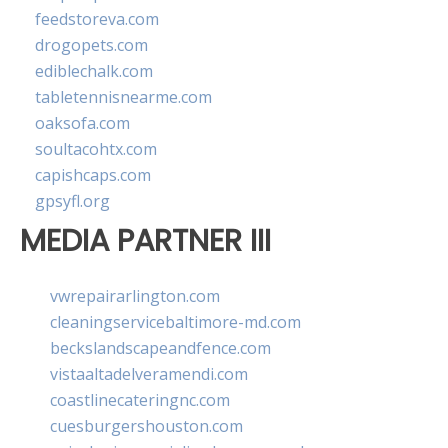
feedstoreva.com
drogopets.com
ediblechalk.com
tabletennisnearme.com
oaksofa.com
soultacohtx.com
capishcaps.com
gpsyfl.org
MEDIA PARTNER III
vwrepairarlington.com
cleaningservicebaltimore-md.com
beckslandscapeandfence.com
vistaaltadelveramendi.com
coastlinecateringnc.com
cuesburgershouston.com