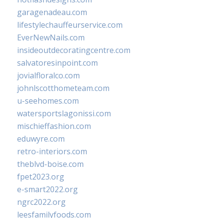
garagenadeau.com
lifestylechauffeurservice.com
EverNewNails.com
insideoutdecoratingcentre.com
salvatoresinpoint.com
jovialfloralco.com
johnlscotthometeam.com
u-seehomes.com
watersportslagonissi.com
mischieffashion.com
eduwyre.com
retro-interiors.com
theblvd-boise.com
fpet2023.org
e-smart2022.org
ngrc2022.org
leesfamilyfoods.com