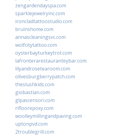
zengardendayspa.com
sparklejewelryinc.com
ironcladtattoostudio.com
bruinshome.com
annascleaningsvc.com
wolfcitytattoo.com
oysterbayturkeytrot.com
lafronterarestauranteybar.com
lilyandrosetearoom.com
olivesburgberrypatch.com
theslushkids.com
giobastian.com
glpascensori.com
rifloorepoxy.com
woolleymillingandpaving.com
uptonpvd.com
2troublegrill.com