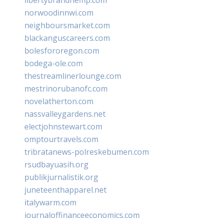
norwoodinnwi.com
neighboursmarket.com
blackanguscareers.com
bolesfororegon.com
bodega-ole.com
thestreamlinerlounge.com
mestrinorubanofc.com
novelatherton.com
nassvalleygardens.net
electjohnstewart.com
omptourtravels.com
tribratanews-polreskebumen.com
rsudbayuasih.org
publikjurnalistik.org
juneteenthapparel.net
italywarm.com
journaloffinanceeconomics.com