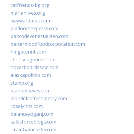
catfriends-bg.org
marianlives.org
waywardtees.com
pidfloorsexpress.com
bancodevenezuelaen.com
bettermoodfoodcorporation.com
hingstonnt.com
chooseagender.com
hoverboardssale.com
alaskapolitics.com
stsmp.org
manoelneves.com
mandelaeffectlibrary.com
roselynns.com
balanceyoganj.com
salesforceblogs.com
TrainGames365.com