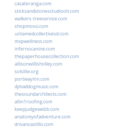
casateranga.com
sticksandstonesstudiooh.com
walkers-treeservice.com
shopmossi.com
untamedcollectivesd.com
mxpwellness.com
infernocanine.com
thepaperhousecollection.com
allisonwillisholley.com
solslite.org
portwayinn.com
djmaddogmusic.com
thesoundarchitects.com
allin1roofing.com
keepjudgewebb.com
anatomyofadventure.com
drivancastillo.com