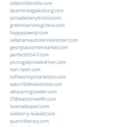
odieschillicothe.com
lacantinitagalesburg.com
pizzadeliverybristol.com
greenstarsmogcheck.com
happypawspl.com
callahansautoservicecenter.com
georgiascornermarket.com
perfectfit24-7.com
portugalprivatedriver.com
von-racer.com
coffeeshopcharleston.com
salon104mainstreet.com
alkaspringswater.com
318mainstreet8h.com
lovenailsspari.com
oakberry-kuwait.com
quartzliterary.com