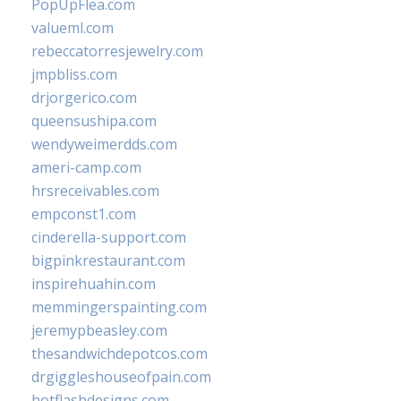
PopUpFlea.com
valueml.com
rebeccatorresjewelry.com
jmpbliss.com
drjorgerico.com
queensushipa.com
wendyweimerdds.com
ameri-camp.com
hrsreceivables.com
empconst1.com
cinderella-support.com
bigpinkrestaurant.com
inspirehuahin.com
memmingerspainting.com
jeremypbeasley.com
thesandwichdepotcos.com
drgiggleshouseofpain.com
hotflashdesigns.com