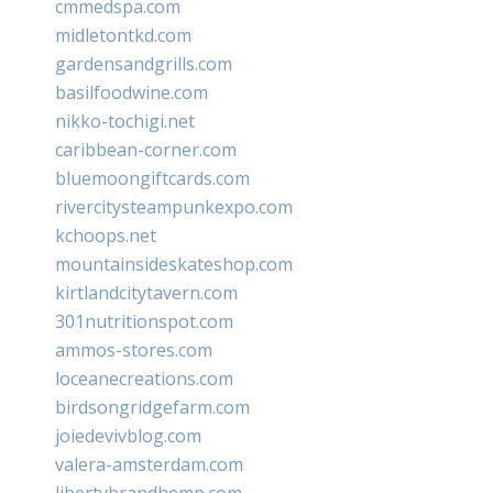
cmmedspa.com
midletontkd.com
gardensandgrills.com
basilfoodwine.com
nikko-tochigi.net
caribbean-corner.com
bluemoongiftcards.com
rivercitysteampunkexpo.com
kchoops.net
mountainsideskateshop.com
kirtlandcitytavern.com
301nutritionspot.com
ammos-stores.com
loceanecreations.com
birdsongridgefarm.com
joiedevivblog.com
valera-amsterdam.com
libertybrandhemp.com