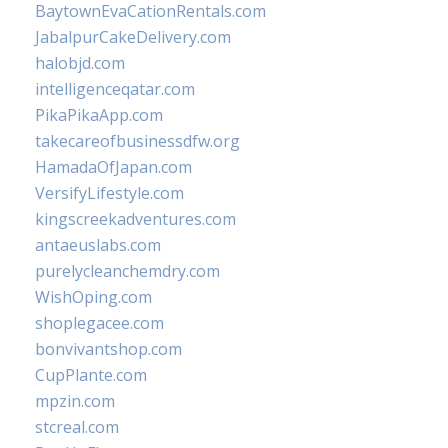
BaytownEvaCationRentals.com
JabalpurCakeDelivery.com
halobjd.com
intelligenceqatar.com
PikaPikaApp.com
takecareofbusinessdfw.org
HamadaOfJapan.com
VersifyLifestyle.com
kingscreekadventures.com
antaeuslabs.com
purelycleanchemdry.com
WishOping.com
shoplegacee.com
bonvivantshop.com
CupPlante.com
mpzin.com
stcreal.com