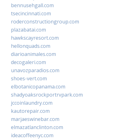
bennusehgall.com
tsecincinnati.com
roderconstructiongroup.com
plazabatai.com
hawkscayresort.com
hellonquads.com
diarioanimales.com
decogaleri.com
unavozparadios.com
shoes-vert.com
elbotanicopanama.com
shadyoaksrockportrvpark.com
jccoinlaundry.com
kautorepair.com
marjaeswinebar.com
elmazatlanclinton.com
ideacoffeenyc.com