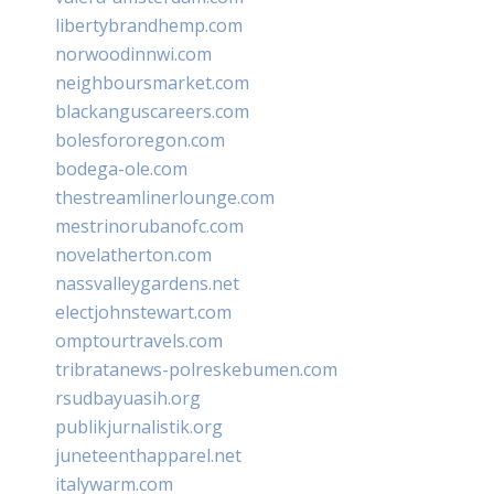
libertybrandhemp.com
norwoodinnwi.com
neighboursmarket.com
blackanguscareers.com
bolesfororegon.com
bodega-ole.com
thestreamlinerlounge.com
mestrinorubanofc.com
novelatherton.com
nassvalleygardens.net
electjohnstewart.com
omptourtravels.com
tribratanews-polreskebumen.com
rsudbayuasih.org
publikjurnalistik.org
juneteenthapparel.net
italywarm.com