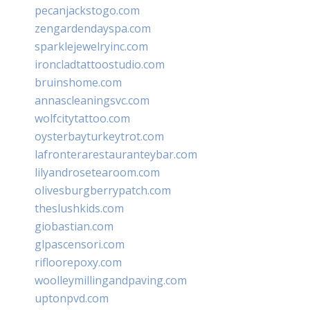
pecanjackstogo.com
zengardendayspa.com
sparklejewelryinc.com
ironcladtattoostudio.com
bruinshome.com
annascleaningsvc.com
wolfcitytattoo.com
oysterbayturkeytrot.com
lafronterarestauranteybar.com
lilyandrosetearoom.com
olivesburgberrypatch.com
theslushkids.com
giobastian.com
glpascensori.com
rifloorepoxy.com
woolleymillingandpaving.com
uptonpvd.com