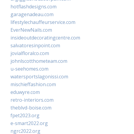
hotflashdesigns.com
garagenadeau.com
lifestylechauffeurservice.com
EverNewNails.com
insideoutdecoratingcentre.com
salvatoresinpoint.com
jovialfloralco.com
johnlscotthometeam.com
u-seehomes.com
watersportslagonissi.com
mischieffashion.com
eduwyre.com
retro-interiors.com
theblvd-boise.com
fpet2023.org
e-smart2022.org
ngrc2022.org