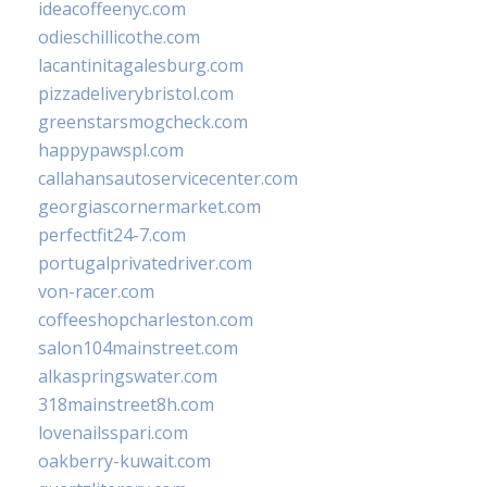
ideacoffeenyc.com
odieschillicothe.com
lacantinitagalesburg.com
pizzadeliverybristol.com
greenstarsmogcheck.com
happypawspl.com
callahansautoservicecenter.com
georgiascornermarket.com
perfectfit24-7.com
portugalprivatedriver.com
von-racer.com
coffeeshopcharleston.com
salon104mainstreet.com
alkaspringswater.com
318mainstreet8h.com
lovenailsspari.com
oakberry-kuwait.com