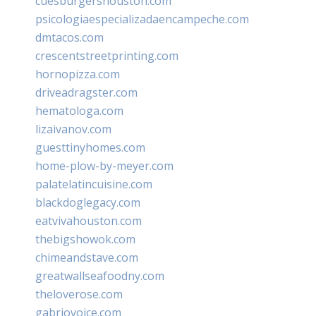
cuesburgershouston.com
psicologiaespecializadaencampeche.com
dmtacos.com
crescentstreetprinting.com
hornopizza.com
driveadragster.com
hematologa.com
lizaivanov.com
guesttinyhomes.com
home-plow-by-meyer.com
palatelatincuisine.com
blackdoglegacy.com
eatvivahouston.com
thebigshowok.com
chimeandstave.com
greatwallseafoodny.com
theloverose.com
gabriovoice.com