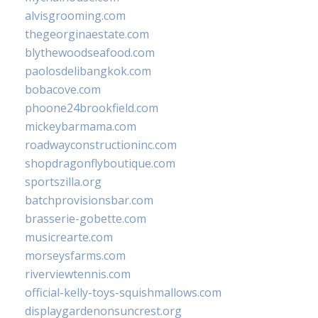
alvisgrooming.com
thegeorginaestate.com
blythewoodseafood.com
paolosdelibangkok.com
bobacove.com
phoone24brookfield.com
mickeybarmama.com
roadwayconstructioninc.com
shopdragonflyboutique.com
sportszilla.org
batchprovisionsbar.com
brasserie-gobette.com
musicrearte.com
morseysfarms.com
riverviewtennis.com
official-kelly-toys-squishmallows.com
displaygardenonsuncrest.org