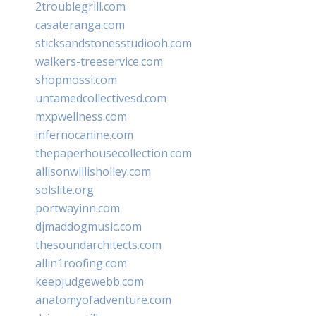
2troublegrill.com
casateranga.com
sticksandstonesstudiooh.com
walkers-treeservice.com
shopmossi.com
untamedcollectivesd.com
mxpwellness.com
infernocanine.com
thepaperhousecollection.com
allisonwillisholley.com
solslite.org
portwayinn.com
djmaddogmusic.com
thesoundarchitects.com
allin1roofing.com
keepjudgewebb.com
anatomyofadventure.com