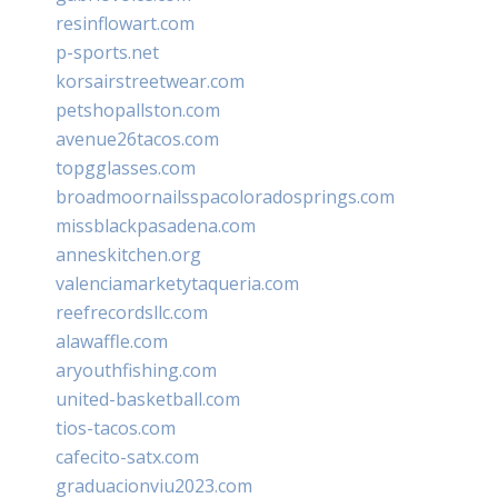
resinflowart.com
p-sports.net
korsairstreetwear.com
petshopallston.com
avenue26tacos.com
topgglasses.com
broadmoornailsspacoloradosprings.com
missblackpasadena.com
anneskitchen.org
valenciamarketytaqueria.com
reefrecordsllc.com
alawaffle.com
aryouthfishing.com
united-basketball.com
tios-tacos.com
cafecito-satx.com
graduacionviu2023.com