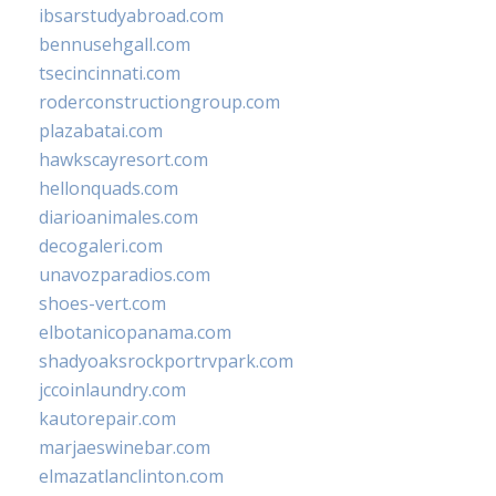
ibsarstudyabroad.com
bennusehgall.com
tsecincinnati.com
roderconstructiongroup.com
plazabatai.com
hawkscayresort.com
hellonquads.com
diarioanimales.com
decogaleri.com
unavozparadios.com
shoes-vert.com
elbotanicopanama.com
shadyoaksrockportrvpark.com
jccoinlaundry.com
kautorepair.com
marjaeswinebar.com
elmazatlanclinton.com