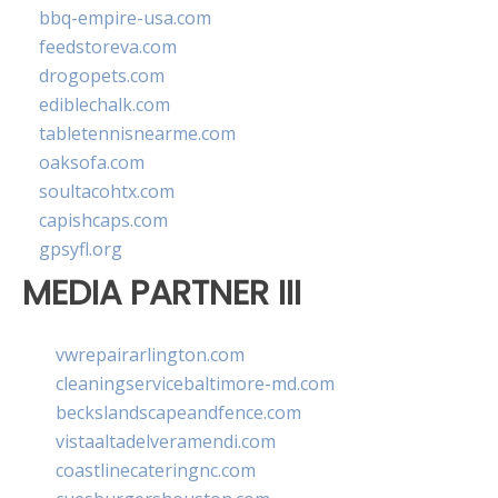
bbq-empire-usa.com
feedstoreva.com
drogopets.com
ediblechalk.com
tabletennisnearme.com
oaksofa.com
soultacohtx.com
capishcaps.com
gpsyfl.org
MEDIA PARTNER III
vwrepairarlington.com
cleaningservicebaltimore-md.com
beckslandscapeandfence.com
vistaaltadelveramendi.com
coastlinecateringnc.com