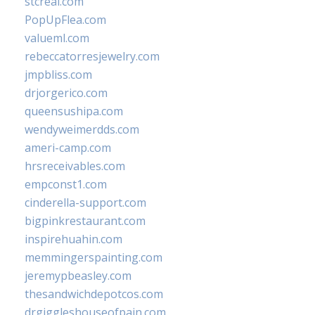
stcreal.com
PopUpFlea.com
valueml.com
rebeccatorresjewelry.com
jmpbliss.com
drjorgerico.com
queensushipa.com
wendyweimerdds.com
ameri-camp.com
hrsreceivables.com
empconst1.com
cinderella-support.com
bigpinkrestaurant.com
inspirehuahin.com
memmingerspainting.com
jeremypbeasley.com
thesandwichdepotcos.com
drgiggleshouseofpain.com