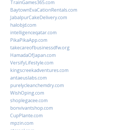
TrainGames365.com
BaytownEvaCationRentals.com
JabalpurCakeDelivery.com
halobjd.com
intelligenceqatar.com
PikaPikaApp.com
takecareofbusinessdfw.org
HamadaOfJapan.com
VersifyLifestyle.com
kingscreekadventures.com
antaeuslabs.com
purelycleanchemdry.com
WishOping.com
shoplegacee.com
bonvivantshop.com
CupPlante.com
mpzin.com