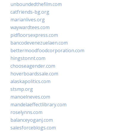
unboundedthefilm.com
catfriends-bg.org
marianlives.org
waywardtees.com
pidfloorsexpress.com
bancodevenezuelaen.com
bettermoodfoodcorporation.com
hingstonnt.com
chooseagender.com
hoverboardssale.com
alaskapolitics.com
stsmp.org
manoelneves.com
mandelaeffectlibrary.com
roselynns.com
balanceyoganj.com
salesforceblogs.com