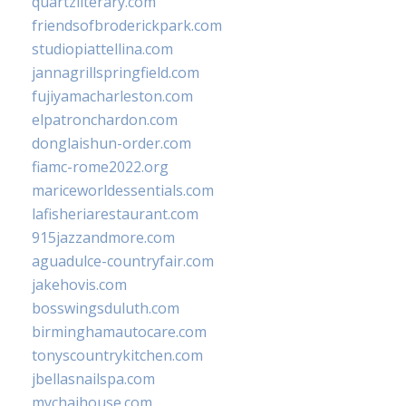
quartzliterary.com
friendsofbroderickpark.com
studiopiattellina.com
jannagrillspringfield.com
fujiyamacharleston.com
elpatronchardon.com
donglaishun-order.com
fiamc-rome2022.org
mariceworldessentials.com
lafisheriarestaurant.com
915jazzandmore.com
aguadulce-countryfair.com
jakehovis.com
bosswingsduluth.com
birminghamautocare.com
tonyscountrykitchen.com
jbellasnailspa.com
mychaihouse.com