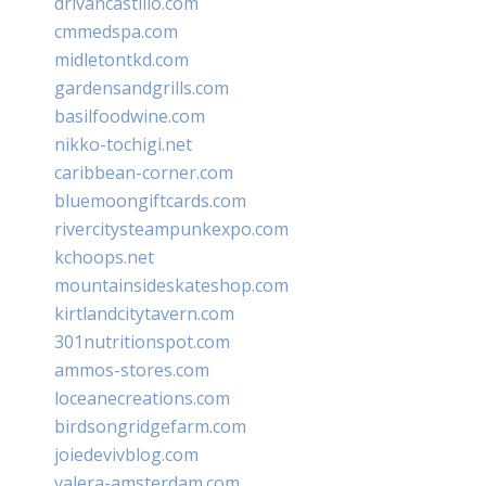
drivancastillo.com
cmmedspa.com
midletontkd.com
gardensandgrills.com
basilfoodwine.com
nikko-tochigi.net
caribbean-corner.com
bluemoongiftcards.com
rivercitysteampunkexpo.com
kchoops.net
mountainsideskateshop.com
kirtlandcitytavern.com
301nutritionspot.com
ammos-stores.com
loceanecreations.com
birdsongridgefarm.com
joiedevivblog.com
valera-amsterdam.com