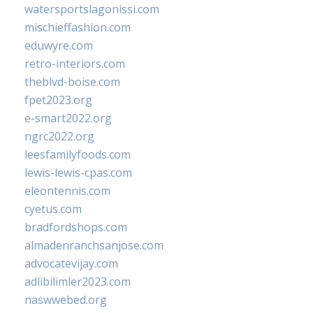
watersportslagonissi.com
mischieffashion.com
eduwyre.com
retro-interiors.com
theblvd-boise.com
fpet2023.org
e-smart2022.org
ngrc2022.org
leesfamilyfoods.com
lewis-lewis-cpas.com
eleontennis.com
cyetus.com
bradfordshops.com
almadenranchsanjose.com
advocatevijay.com
adlibilimler2023.com
naswwebed.org