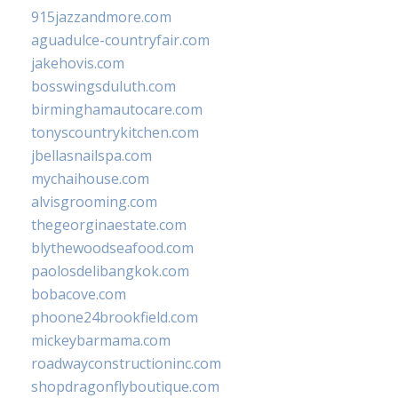
915jazzandmore.com
aguadulce-countryfair.com
jakehovis.com
bosswingsduluth.com
birminghamautocare.com
tonyscountrykitchen.com
jbellasnailspa.com
mychaihouse.com
alvisgrooming.com
thegeorginaestate.com
blythewoodseafood.com
paolosdelibangkok.com
bobacove.com
phoone24brookfield.com
mickeybarmama.com
roadwayconstructioninc.com
shopdragonflyboutique.com