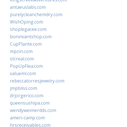
antaeuslabs.com
purelycleanchemdry.com
WishOping.com
shoplegacee.com
bonvivantshop.com
CupPlante.com
mpzin.com
stcreal.com
PopUpFlea.com
valueml.com
rebeccatorresjewelry.com
jmpbliss.com
drjorgerico.com
queensushipa.com
wendyweimerdds.com
ameri-camp.com
hrsreceivables.com