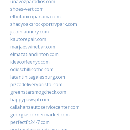
unavozparadios.com
shoes-vert.com
elbotanicopanama.com
shadyoaksrockportrvpark.com
jccoinlaundry.com
kautorepair.com
marjaeswinebar.com
elmazatlanclinton.com
ideacoffeenyc.com
odieschillicothe.com
lacantinitagalesburg.com
pizzadeliverybristol.com
greenstarsmogcheck.com
happypawspl.com
callahansautoservicecenter.com
georgiascornermarket.com
perfectfit24-7.com
portugalprivatedriver.com