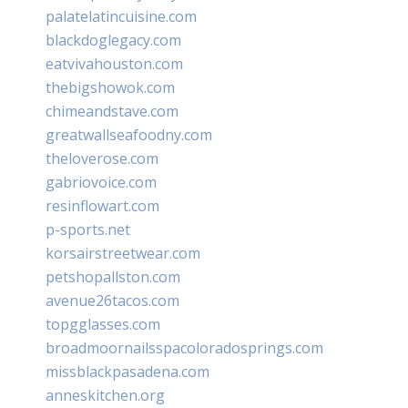
palatelatincuisine.com
blackdoglegacy.com
eatvivahouston.com
thebigshowok.com
chimeandstave.com
greatwallseafoodny.com
theloverose.com
gabriovoice.com
resinflowart.com
p-sports.net
korsairstreetwear.com
petshopallston.com
avenue26tacos.com
topgglasses.com
broadmoornailsspacoloradosprings.com
missblackpasadena.com
anneskitchen.org