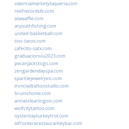
valenciamarketytaqueria.com
reefrecordsllc.com
alawaffle.com
aryouthfishing.com
united-basketball.com
tios-tacos.com
cafecito-satx.com
graduacionviu2023.com
pecanjackstogo.com
zengardendayspa.com
sparklejewelryinc.com
ironcladtattoostudio.com
bruinshome.com
annascleaningsvc.com
wolfcitytattoo.com
oysterbayturkeytrot.com
lafronterarestauranteybar.com