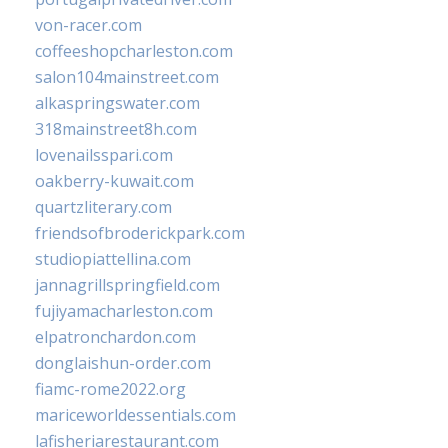
von-racer.com
coffeeshopcharleston.com
salon104mainstreet.com
alkaspringswater.com
318mainstreet8h.com
lovenailsspari.com
oakberry-kuwait.com
quartzliterary.com
friendsofbroderickpark.com
studiopiattellina.com
jannagrillspringfield.com
fujiyamacharleston.com
elpatronchardon.com
donglaishun-order.com
fiamc-rome2022.org
mariceworldessentials.com
lafisheriarestaurant.com