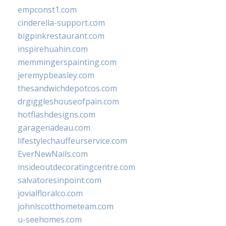
empconst1.com
cinderella-support.com
bigpinkrestaurant.com
inspirehuahin.com
memmingerspainting.com
jeremypbeasley.com
thesandwichdepotcos.com
drgiggleshouseofpain.com
hotflashdesigns.com
garagenadeau.com
lifestylechauffeurservice.com
EverNewNails.com
insideoutdecoratingcentre.com
salvatoresinpoint.com
jovialfloralco.com
johnlscotthometeam.com
u-seehomes.com