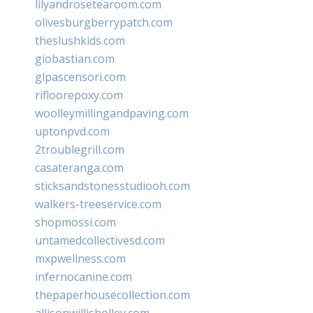
lilyandrosetearoom.com
olivesburgberrypatch.com
theslushkids.com
giobastian.com
glpascensori.com
rifloorepoxy.com
woolleymillingandpaving.com
uptonpvd.com
2troublegrill.com
casateranga.com
sticksandstonesstudiooh.com
walkers-treeservice.com
shopmossi.com
untamedcollectivesd.com
mxpwellness.com
infernocanine.com
thepaperhousecollection.com
allisonwillisholley.com