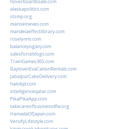
hoverboardssale.com
alaskapolitics.com
stsmp.org
manoelneves.com
mandelaeffectlibrary.com
roselynns.com
balanceyoganj.com
salesforceblogs.com
TrainGames365.com
BaytownEvaCationRentals.com
JabalpurCakeDelivery.com
halobjd.com
intelligenceqatar.com
PikaPikaApp.com
takecareofbusinessdfw.org
HamadaOfJapan.com
VersifyLifestyle.com
kingscreekadventures.com