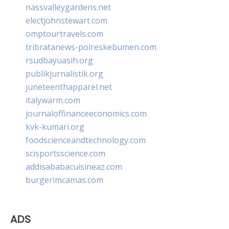
nassvalleygardens.net
electjohnstewart.com
omptourtravels.com
tribratanews-polreskebumen.com
rsudbayuasih.org
publikjurnalistik.org
juneteenthapparel.net
italywarm.com
journaloffinanceeconomics.com
kvk-kumari.org
foodscienceandtechnology.com
scisportsscience.com
addisababacuisineaz.com
burgerimcamas.com
ADS