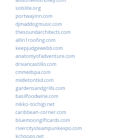
solslite.org
portwayinn.com
djmaddogmusic.com
thesoundarchitects.com
allin1roofing.com
keepjudgewebb.com
anatomyofadventure.com
drivancastillo.com
cmmedspa.com
midletontkd.com
gardensandgrills.com
basilfoodwine.com
nikko-tochigi.net
caribbean-corner.com
bluemoongiftcards.com
rivercitysteampunkexpo.com
kchoops.net