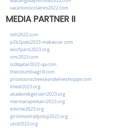
waitangidayfestival2022.com
vacancesscolaires2022.com
MEDIA PARTNER II
isth2022.com
p2b2pabi2023-makassar.com
wocfparis2023.org
sinc2023.com
scdlqatar2022-qa.com
thecolumbiagrill.com
provisionscheeseandwineshoppe.com
khedi2023.org
akademikgeriatri2023.org
marmarapediatri2023.org
emchie2023.org
girisimselradyoloji2022.org
utcd2022.org