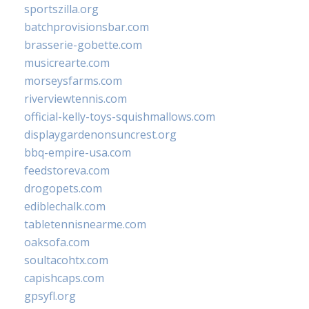
sportszilla.org
batchprovisionsbar.com
brasserie-gobette.com
musicrearte.com
morseysfarms.com
riverviewtennis.com
official-kelly-toys-squishmallows.com
displaygardenonsuncrest.org
bbq-empire-usa.com
feedstoreva.com
drogopets.com
ediblechalk.com
tabletennisnearme.com
oaksofa.com
soultacohtx.com
capishcaps.com
gpsyfl.org