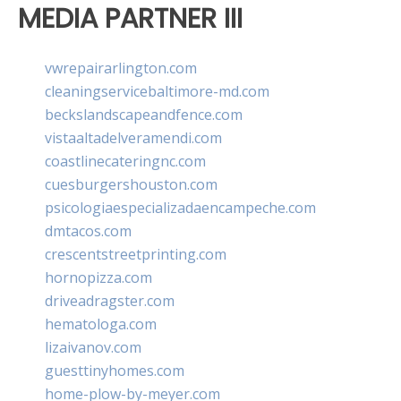
MEDIA PARTNER III
vwrepairarlington.com
cleaningservicebaltimore-md.com
beckslandscapeandfence.com
vistaaltadelveramendi.com
coastlinecateringnc.com
cuesburgershouston.com
psicologiaespecializadaencampeche.com
dmtacos.com
crescentstreetprinting.com
hornopizza.com
driveadragster.com
hematologa.com
lizaivanov.com
guesttinyhomes.com
home-plow-by-meyer.com