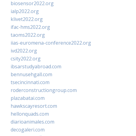
biosensor2022.org
ialp2022.org
klivet2022.org
ifac-hms2022.org
taoms2022.org
iias-euromena-conference2022.org
ivd2022.org
csity2022.org
ibsarstudyabroad.com
bennusehgall.com
tsecincinnati.com
roderconstructiongroup.com
plazabatai.com
hawkscayresort.com
hellonquads.com
diarioanimales.com
decogaleri.com