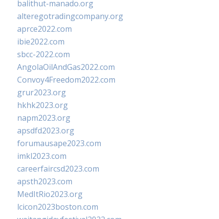
balithut-manado.org
alteregotradingcompany.org
aprce2022.com
ibie2022.com
sbcc-2022.com
AngolaOilAndGas2022.com
Convoy4Freedom2022.com
grur2023.org
hkhk2023.org
napm2023.org
apsdfd2023.org
forumausape2023.com
imkl2023.com
careerfaircsd2023.com
apsth2023.com
MedItRio2023.org
lcicon2023boston.com