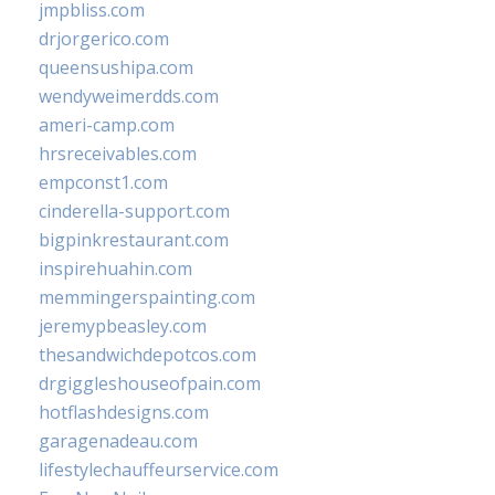
jmpbliss.com
drjorgerico.com
queensushipa.com
wendyweimerdds.com
ameri-camp.com
hrsreceivables.com
empconst1.com
cinderella-support.com
bigpinkrestaurant.com
inspirehuahin.com
memmingerspainting.com
jeremypbeasley.com
thesandwichdepotcos.com
drgiggleshouseofpain.com
hotflashdesigns.com
garagenadeau.com
lifestylechauffeurservice.com