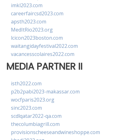
imkl2023.com
careerfaircsd2023.com
apsth2023.com
MedItRio2023.org
lcicon2023boston.com
waitangidayfestival2022.com
vacancesscolaires2022.com
MEDIA PARTNER II
isth2022.com
p2b2pabi2023-makassar.com
wocfparis2023.org
sinc2023.com
scdlqatar2022-qa.com
thecolumbiagrill.com
provisionscheeseandwineshoppe.com