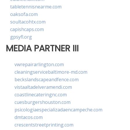
tabletennisnearme.com
oaksofa.com
soultacohtx.com
capishcaps.com
gpsyfl.org
MEDIA PARTNER III
vwrepairarlington.com
cleaningservicebaltimore-md.com
beckslandscapeandfence.com
vistaaltadelveramendi.com
coastlinecateringnc.com
cuesburgershouston.com
psicologiaespecializadaencampeche.com
dmtacos.com
crescentstreetprinting.com