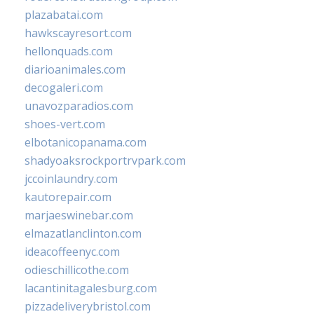
plazabatai.com
hawkscayresort.com
hellonquads.com
diarioanimales.com
decogaleri.com
unavozparadios.com
shoes-vert.com
elbotanicopanama.com
shadyoaksrockportrvpark.com
jccoinlaundry.com
kautorepair.com
marjaeswinebar.com
elmazatlanclinton.com
ideacoffeenyc.com
odieschillicothe.com
lacantinitagalesburg.com
pizzadeliverybristol.com