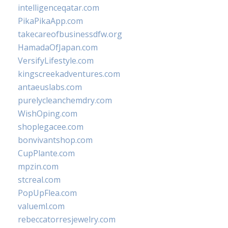
intelligenceqatar.com
PikaPikaApp.com
takecareofbusinessdfw.org
HamadaOfJapan.com
VersifyLifestyle.com
kingscreekadventures.com
antaeuslabs.com
purelycleanchemdry.com
WishOping.com
shoplegacee.com
bonvivantshop.com
CupPlante.com
mpzin.com
stcreal.com
PopUpFlea.com
valueml.com
rebeccatorresjewelry.com