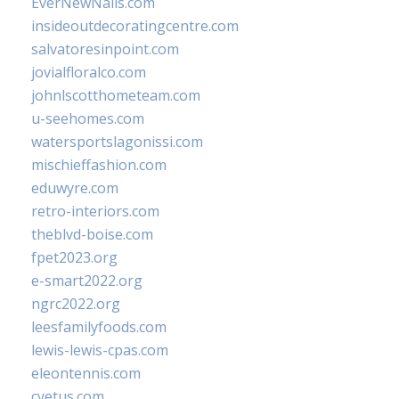
EverNewNails.com
insideoutdecoratingcentre.com
salvatoresinpoint.com
jovialfloralco.com
johnlscotthometeam.com
u-seehomes.com
watersportslagonissi.com
mischieffashion.com
eduwyre.com
retro-interiors.com
theblvd-boise.com
fpet2023.org
e-smart2022.org
ngrc2022.org
leesfamilyfoods.com
lewis-lewis-cpas.com
eleontennis.com
cyetus.com