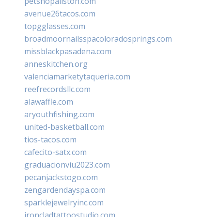
petshopallston.com
avenue26tacos.com
topgglasses.com
broadmoornailsspacoloradosprings.com
missblackpasadena.com
anneskitchen.org
valenciamarketytaqueria.com
reefrecordsllc.com
alawaffle.com
aryouthfishing.com
united-basketball.com
tios-tacos.com
cafecito-satx.com
graduacionviu2023.com
pecanjackstogo.com
zengardendayspa.com
sparklejewelryinc.com
ironcladtattoostudio.com