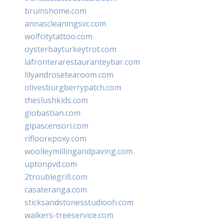
bruinshome.com
annascleaningsvc.com
wolfcitytattoo.com
oysterbayturkeytrot.com
lafronterarestauranteybar.com
lilyandrosetearoom.com
olivesburgberrypatch.com
theslushkids.com
giobastian.com
glpascensori.com
rifloorepoxy.com
woolleymillingandpaving.com
uptonpvd.com
2troublegrill.com
casateranga.com
sticksandstonesstudiooh.com
walkers-treeservice.com