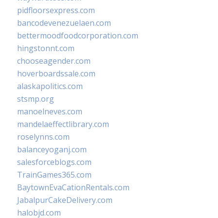
pidfloorsexpress.com
bancodevenezuelaen.com
bettermoodfoodcorporation.com
hingstonnt.com
chooseagender.com
hoverboardssale.com
alaskapolitics.com
stsmp.org
manoelneves.com
mandelaeffectlibrary.com
roselynns.com
balanceyoganj.com
salesforceblogs.com
TrainGames365.com
BaytownEvaCationRentals.com
JabalpurCakeDelivery.com
halobjd.com