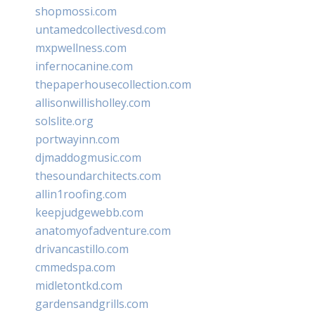
shopmossi.com
untamedcollectivesd.com
mxpwellness.com
infernocanine.com
thepaperhousecollection.com
allisonwillisholley.com
solslite.org
portwayinn.com
djmaddogmusic.com
thesoundarchitects.com
allin1roofing.com
keepjudgewebb.com
anatomyofadventure.com
drivancastillo.com
cmmedspa.com
midletontkd.com
gardensandgrills.com