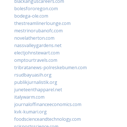
blackanguscareers.com
bolesfororegon.com
bodega-ole.com
thestreamlinerlounge.com
mestrinorubanofc.com
novelatherton.com
nassvalleygardens.net
electjohnstewart.com
omptourtravels.com
tribratanews-polreskebumen.com
rsudbayuasih.org
publikjurnalistik.org
juneteenthapparel.net
italywarm.com
journaloffinanceeconomics.com
kvk-kumari.org
foodscienceandtechnology.com
scisportsscience.com