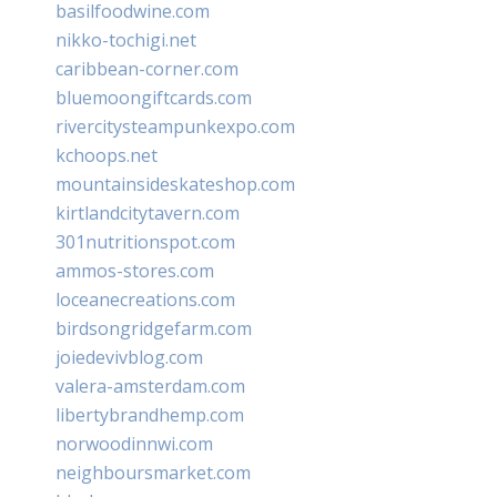
basilfoodwine.com
nikko-tochigi.net
caribbean-corner.com
bluemoongiftcards.com
rivercitysteampunkexpo.com
kchoops.net
mountainsideskateshop.com
kirtlandcitytavern.com
301nutritionspot.com
ammos-stores.com
loceanecreations.com
birdsongridgefarm.com
joiedevivblog.com
valera-amsterdam.com
libertybrandhemp.com
norwoodinnwi.com
neighboursmarket.com