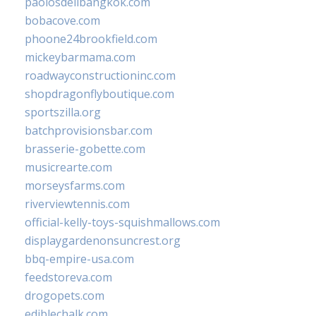
paolosdelibangkok.com
bobacove.com
phoone24brookfield.com
mickeybarmama.com
roadwayconstructioninc.com
shopdragonflyboutique.com
sportszilla.org
batchprovisionsbar.com
brasserie-gobette.com
musicrearte.com
morseysfarms.com
riverviewtennis.com
official-kelly-toys-squishmallows.com
displaygardenonsuncrest.org
bbq-empire-usa.com
feedstoreva.com
drogopets.com
ediblechalk.com