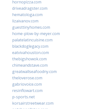
hornopizza.com
driveadragster.com
hematologa.com
lizaivanov.com
guesttinyhomes.com
home-plow-by-meyer.com
palatelatincuisine.com
blackdoglegacy.com
eatvivahouston.com
thebigshowok.com
chimeandstave.com
greatwallseafoodny.com
theloverose.com
gabriovoice.com
resinflowart.com
p-sports.net
korsairstreetwear.com