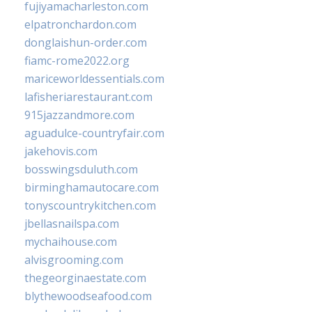
fujiyamacharleston.com
elpatronchardon.com
donglaishun-order.com
fiamc-rome2022.org
mariceworldessentials.com
lafisheriarestaurant.com
915jazzandmore.com
aguadulce-countryfair.com
jakehovis.com
bosswingsduluth.com
birminghamautocare.com
tonyscountrykitchen.com
jbellasnailspa.com
mychaihouse.com
alvisgrooming.com
thegeorginaestate.com
blythewoodseafood.com