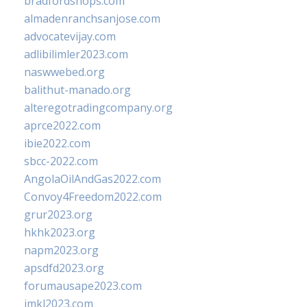
bradfordshops.com
almadenranchsanjose.com
advocatevijay.com
adlibilimler2023.com
naswwebed.org
balithut-manado.org
alteregotradingcompany.org
aprce2022.com
ibie2022.com
sbcc-2022.com
AngolaOilAndGas2022.com
Convoy4Freedom2022.com
grur2023.org
hkhk2023.org
napm2023.org
apsdfd2023.org
forumausape2023.com
imkl2023.com