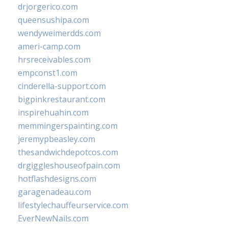
drjorgerico.com
queensushipa.com
wendyweimerdds.com
ameri-camp.com
hrsreceivables.com
empconst1.com
cinderella-support.com
bigpinkrestaurant.com
inspirehuahin.com
memmingerspainting.com
jeremypbeasley.com
thesandwichdepotcos.com
drgiggleshouseofpain.com
hotflashdesigns.com
garagenadeau.com
lifestylechauffeurservice.com
EverNewNails.com