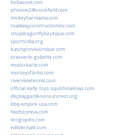
bobacove.com
phoone24brookfield.com
mickeybarmama.com
roadwayconstructioninc.com
shopdragonflyboutique.com
sportszilla.org
batchprovisionsbar.com
brasserie-gobette.com
musicrearte.com
morseysfarms.com
riverviewtennis.com
official-kelly-toys-squishmallows.com
displaygardenonsuncrest.org
bbq-empire-usa.com
feedstoreva.com
drogopets.com
ediblechalk.com