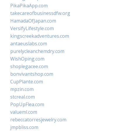
PikaPikaApp.com
takecareofbusinessdfw.org
HamadaOfJapan.com
VersifyLifestyle.com
kingscreekadventures.com
antaeuslabs.com
purelycleanchemdry.com
WishOping.com
shoplegacee.com
bonvivantshop.com
CupPlante.com
mpzin.com
stcreal.com
PopUpFlea.com
valueml.com
rebeccatorresjewelry.com
jmpbliss.com