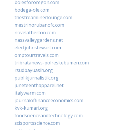
bolesfororegon.com
bodega-ole.com
thestreamlinerlounge.com
mestrinorubanofc.com
novelatherton.com
nassvalleygardens.net
electjohnstewart.com
omptourtravels.com
tribratanews-polreskebumen.com
rsudbayuasih.org
publikjurnalistik.org
juneteenthapparel.net
italywarm.com
journaloffinanceeconomics.com
kvk-kumari.org
foodscienceandtechnology.com
scisportsscience.com