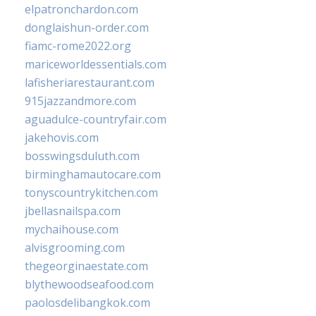
elpatronchardon.com
donglaishun-order.com
fiamc-rome2022.org
mariceworldessentials.com
lafisheriarestaurant.com
915jazzandmore.com
aguadulce-countryfair.com
jakehovis.com
bosswingsduluth.com
birminghamautocare.com
tonyscountrykitchen.com
jbellasnailspa.com
mychaihouse.com
alvisgrooming.com
thegeorginaestate.com
blythewoodseafood.com
paolosdelibangkok.com