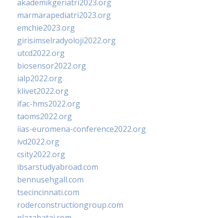
akademikgeriatri2023.org
marmarapediatri2023.org
emchie2023.org
girisimselradyoloji2022.org
utcd2022.org
biosensor2022.org
ialp2022.org
klivet2022.org
ifac-hms2022.org
taoms2022.org
iias-euromena-conference2022.org
ivd2022.org
csity2022.org
ibsarstudyabroad.com
bennusehgall.com
tsecincinnati.com
roderconstructiongroup.com
plazabatai.com