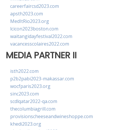
careerfaircsd2023.com
apsth2023.com
MedItRio2023.org
lcicon2023boston.com
waitangidayfestival2022.com
vacancesscolaires2022.com
MEDIA PARTNER II
isth2022.com
p2b2pabi2023-makassar.com
wocfparis2023.org
sinc2023.com
scdlqatar2022-qa.com
thecolumbiagrill.com
provisionscheeseandwineshoppe.com
khedi2023.org