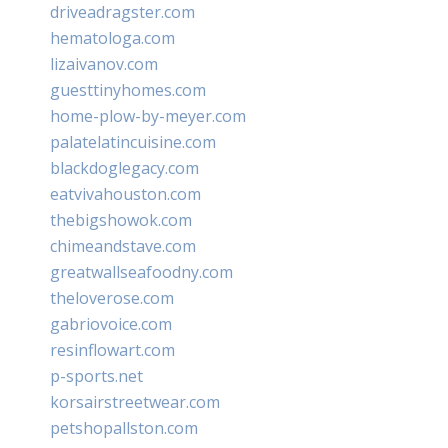
driveadragster.com
hematologa.com
lizaivanov.com
guesttinyhomes.com
home-plow-by-meyer.com
palatelatincuisine.com
blackdoglegacy.com
eatvivahouston.com
thebigshowok.com
chimeandstave.com
greatwallseafoodny.com
theloverose.com
gabriovoice.com
resinflowart.com
p-sports.net
korsairstreetwear.com
petshopallston.com