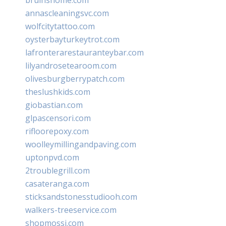
annascleaningsvc.com
wolfcitytattoo.com
oysterbayturkeytrot.com
lafronterarestauranteybar.com
lilyandrosetearoom.com
olivesburgberrypatch.com
theslushkids.com
giobastian.com
glpascensori.com
rifloorepoxy.com
woolleymillingandpaving.com
uptonpvd.com
2troublegrill.com
casateranga.com
sticksandstonesstudiooh.com
walkers-treeservice.com
shopmossi.com