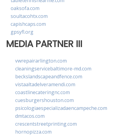
tabletennisnearme.com
oaksofa.com
soultacohtx.com
capishcaps.com
gpsyfl.org
MEDIA PARTNER III
vwrepairarlington.com
cleaningservicebaltimore-md.com
beckslandscapeandfence.com
vistaaltadelveramendi.com
coastlinecateringnc.com
cuesburgershouston.com
psicologiaespecializadaencampeche.com
dmtacos.com
crescentstreetprinting.com
hornopizza.com