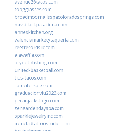
avenue26tacos.com
topgglasses.com
broadmoornailsspacoloradosprings.com
missblackpasadena.com
anneskitchen.org
valenciamarketytaqueria.com
reefrecordsllc.com
alawaffle.com
aryouthfishing.com
united-basketball.com
tios-tacos.com
cafecito-satx.com
graduacionviu2023.com
pecanjackstogo.com
zengardendayspa.com
sparklejewelryinc.com
ironcladtattoostudio.com
bruinshome.com