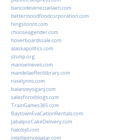
bancodevenezuelaen.com
bettermoodfoodcorporation.com
hingstonnt.com
chooseagender.com
hoverboardssale.com
alaskapolitics.com
stsmp.org
manoelneves.com
mandelaeffectlibrary.com
roselynns.com
balanceyoganj.com
salesforceblogs.com
TrainGames365.com
BaytownEvaCationRentals.com
JabalpurCakeDelivery.com
halobjd.com
intelligenceqatar.com