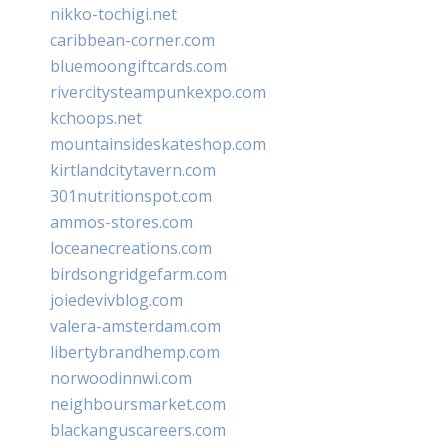
nikko-tochigi.net
caribbean-corner.com
bluemoongiftcards.com
rivercitysteampunkexpo.com
kchoops.net
mountainsideskateshop.com
kirtlandcitytavern.com
301nutritionspot.com
ammos-stores.com
loceanecreations.com
birdsongridgefarm.com
joiedevivblog.com
valera-amsterdam.com
libertybrandhemp.com
norwoodinnwi.com
neighboursmarket.com
blackanguscareers.com