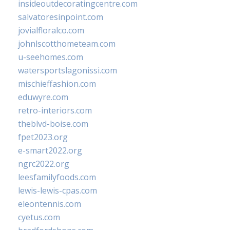
insideoutdecoratingcentre.com
salvatoresinpoint.com
jovialfloralco.com
johnlscotthometeam.com
u-seehomes.com
watersportslagonissi.com
mischieffashion.com
eduwyre.com
retro-interiors.com
theblvd-boise.com
fpet2023.org
e-smart2022.org
ngrc2022.org
leesfamilyfoods.com
lewis-lewis-cpas.com
eleontennis.com
cyetus.com