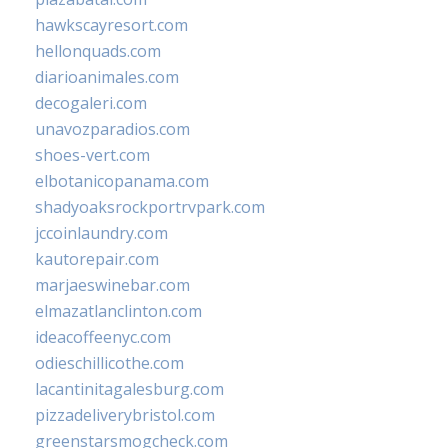
hawkscayresort.com
hellonquads.com
diarioanimales.com
decogaleri.com
unavozparadios.com
shoes-vert.com
elbotanicopanama.com
shadyoaksrockportrvpark.com
jccoinlaundry.com
kautorepair.com
marjaeswinebar.com
elmazatlanclinton.com
ideacoffeenyc.com
odieschillicothe.com
lacantinitagalesburg.com
pizzadeliverybristol.com
greenstarsmogcheck.com