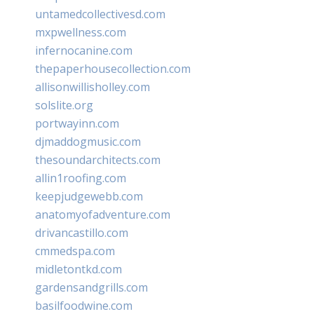
untamedcollectivesd.com
mxpwellness.com
infernocanine.com
thepaperhousecollection.com
allisonwillisholley.com
solslite.org
portwayinn.com
djmaddogmusic.com
thesoundarchitects.com
allin1roofing.com
keepjudgewebb.com
anatomyofadventure.com
drivancastillo.com
cmmedspa.com
midletontkd.com
gardensandgrills.com
basilfoodwine.com