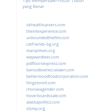
Tips Memperbaiki Postur Tubuh
yang Benar
okhealthcareers.com
theintexperience.com
unboundedthefilm.com
catfriends-bg.org
marianlives.org
waywardtees.com
pidfloorsexpress.com
bancodevenezuelaen.com
bettermoodfoodcorporation.com
hingstonnt.com
chooseagender.com
hoverboardssale.com
alaskapolitics.com
stsmp.org