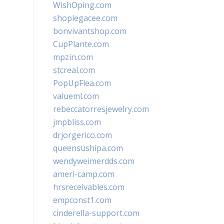
WishOping.com
shoplegacee.com
bonvivantshop.com
CupPlante.com
mpzin.com
stcreal.com
PopUpFlea.com
valueml.com
rebeccatorresjewelry.com
jmpbliss.com
drjorgerico.com
queensushipa.com
wendyweimerdds.com
ameri-camp.com
hrsreceivables.com
empconst1.com
cinderella-support.com