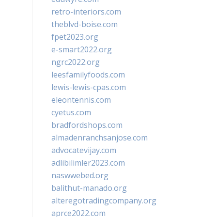
retro-interiors.com
theblvd-boise.com
fpet2023.org
e-smart2022.org
ngrc2022.org
leesfamilyfoods.com
lewis-lewis-cpas.com
eleontennis.com
cyetus.com
bradfordshops.com
almadenranchsanjose.com
advocatevijay.com
adlibilimler2023.com
naswwebed.org
balithut-manado.org
alteregotradingcompany.org
aprce2022.com