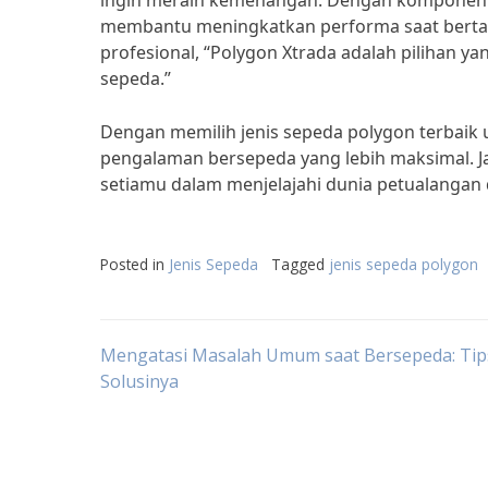
ingin meraih kemenangan. Dengan komponen ya
membantu meningkatkan performa saat bertan
profesional, “Polygon Xtrada adalah pilihan ya
sepeda.”
Dengan memilih jenis sepeda polygon terbaik
pengalaman bersepeda yang lebih maksimal. Ja
setiamu dalam menjelajahi dunia petualangan 
Posted in
Jenis Sepeda
Tagged
jenis sepeda polygon
Post
Mengatasi Masalah Umum saat Bersepeda: Tip
Solusinya
navigation