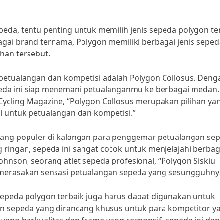
peda, tentu penting untuk memilih jenis sepeda polygon te
agai brand ternama, Polygon memiliki berbagai jenis seped
han tersebut.
k petualangan dan kompetisi adalah Polygon Collosus. Deng
peda ini siap menemani petualanganmu ke berbagai medan.
 Cycling Magazine, “Polygon Collosus merupakan pilihan ya
l untuk petualangan dan kompetisi.”
an yang populer di kalangan para penggemar petualangan se
ingan, sepeda ini sangat cocok untuk menjelajahi berbag
hnson, seorang atlet sepeda profesional, “Polygon Siskiu
n merasakan sensasi petualangan sepeda yang sesungguhny
sepeda polygon terbaik juga harus dapat digunakan untuk
an sepeda yang dirancang khusus untuk para kompetitor y