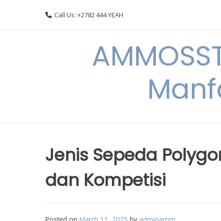
Skip
Call Us: +2782 444 YEAH
to
content
AMMOSSTO
Manf
Jenis Sepeda Polygo
dan Kompetisi
Posted on
March 11, 2025
by
adminamm