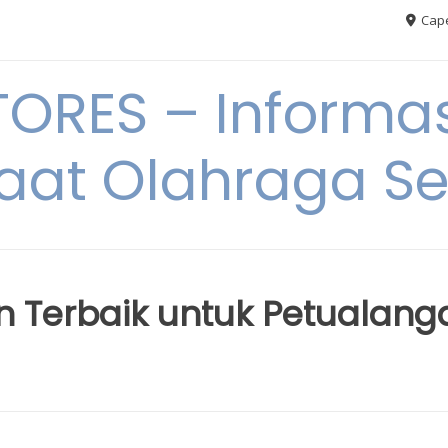
Cape
RES – Informas
aat Olahraga S
n Terbaik untuk Petualang