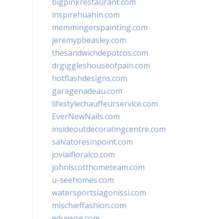
bigpinkrestaurant.com
inspirehuahin.com
memmingerspainting.com
jeremypbeasley.com
thesandwichdepotcos.com
drgiggleshouseofpain.com
hotflashdesigns.com
garagenadeau.com
lifestylechauffeurservice.com
EverNewNails.com
insideoutdecoratingcentre.com
salvatoresinpoint.com
jovialfloralco.com
johnlscotthometeam.com
u-seehomes.com
watersportslagonissi.com
mischieffashion.com
eduwyre.com