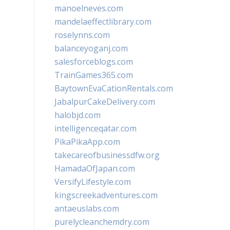
manoelneves.com
mandelaeffectlibrary.com
roselynns.com
balanceyoganj.com
salesforceblogs.com
TrainGames365.com
BaytownEvaCationRentals.com
JabalpurCakeDelivery.com
halobjd.com
intelligenceqatar.com
PikaPikaApp.com
takecareofbusinessdfw.org
HamadaOfJapan.com
VersifyLifestyle.com
kingscreekadventures.com
antaeuslabs.com
purelycleanchemdry.com