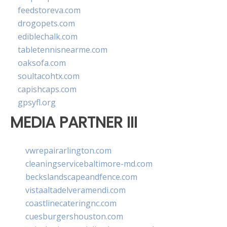
feedstoreva.com
drogopets.com
ediblechalk.com
tabletennisnearme.com
oaksofa.com
soultacohtx.com
capishcaps.com
gpsyfl.org
MEDIA PARTNER III
vwrepairarlington.com
cleaningservicebaltimore-md.com
beckslandscapeandfence.com
vistaaltadelveramendi.com
coastlinecateringnc.com
cuesburgershouston.com