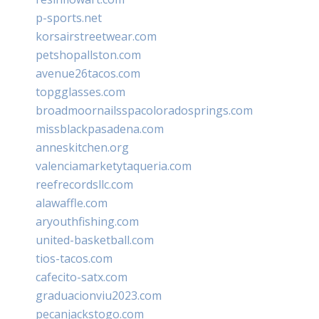
p-sports.net
korsairstreetwear.com
petshopallston.com
avenue26tacos.com
topgglasses.com
broadmoornailsspacoloradosprings.com
missblackpasadena.com
anneskitchen.org
valenciamarketytaqueria.com
reefrecordsllc.com
alawaffle.com
aryouthfishing.com
united-basketball.com
tios-tacos.com
cafecito-satx.com
graduacionviu2023.com
pecanjackstogo.com