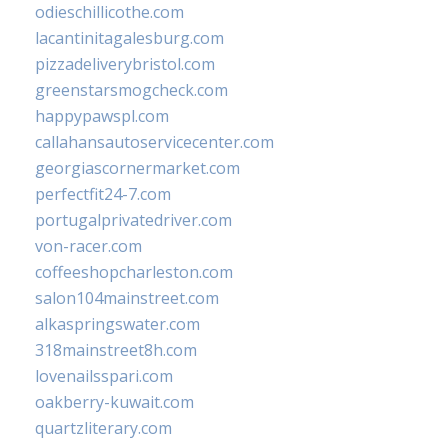
odieschillicothe.com
lacantinitagalesburg.com
pizzadeliverybristol.com
greenstarsmogcheck.com
happypawspl.com
callahansautoservicecenter.com
georgiascornermarket.com
perfectfit24-7.com
portugalprivatedriver.com
von-racer.com
coffeeshopcharleston.com
salon104mainstreet.com
alkaspringswater.com
318mainstreet8h.com
lovenailsspari.com
oakberry-kuwait.com
quartzliterary.com