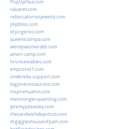
PopUpFlea.com
valueml.com
rebeccatorresjewelry.com
jmpbliss.com
drjorgerico.com
queensushipa.com
wendyweimerdds.com
ameri-camp.com
hrsreceivables.com
empconst1.com
cinderella-support.com
bigpinkrestaurant.com
inspirehuahin.com
memmingerspainting.com
jeremypbeasley.com
thesandwichdepotcos.com
drgiggleshouseofpain.com