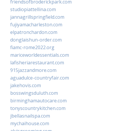
friendsofbroderickpark.com
studiopiattellina.com
jannagrillspringfield.com
fujiyamacharleston.com
elpatronchardon.com
donglaishun-order.com
fiamc-rome2022.org
mariceworldessentials.com
lafisheriarestaurant.com
915jazzandmore.com
aguadulce-countryfair.com
jakehovis.com
bosswingsduluth.com
birminghamautocare.com
tonyscountrykitchen.com
jbellasnailspa.com
mychaihouse.com