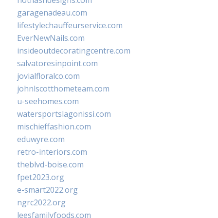
hotflashdesigns.com
garagenadeau.com
lifestylechauffeurservice.com
EverNewNails.com
insideoutdecoratingcentre.com
salvatoresinpoint.com
jovialfloralco.com
johnlscotthometeam.com
u-seehomes.com
watersportslagonissi.com
mischieffashion.com
eduwyre.com
retro-interiors.com
theblvd-boise.com
fpet2023.org
e-smart2022.org
ngrc2022.org
leesfamilyfoods.com