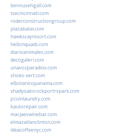
bennusehgall.com
tsecincinnati.com
roderconstructiongroup.com
plazabatai.com
hawkscayresort.com
hellonquads.com
diarioanimales.com
decogaleri.com
unavozparadios.com
shoes-vert.com
elbotanicopanama.com
shadyoaksrockportrvpark.com
jccoinlaundry.com
kautorepair.com
marjaeswinebar.com
elmazatlanclinton.com
ideacoffeenyc.com