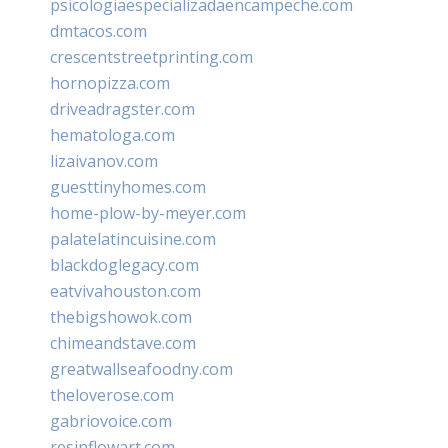
psicologiaespecializadaencampeche.com
dmtacos.com
crescentstreetprinting.com
hornopizza.com
driveadragster.com
hematologa.com
lizaivanov.com
guesttinyhomes.com
home-plow-by-meyer.com
palatelatincuisine.com
blackdoglegacy.com
eatvivahouston.com
thebigshowok.com
chimeandstave.com
greatwallseafoodny.com
theloverose.com
gabriovoice.com
resinflowart.com