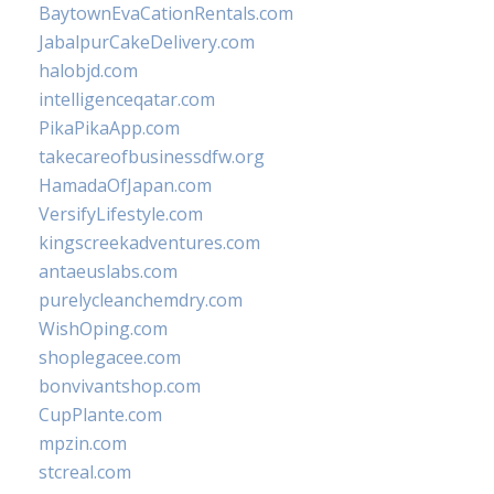
BaytownEvaCationRentals.com
JabalpurCakeDelivery.com
halobjd.com
intelligenceqatar.com
PikaPikaApp.com
takecareofbusinessdfw.org
HamadaOfJapan.com
VersifyLifestyle.com
kingscreekadventures.com
antaeuslabs.com
purelycleanchemdry.com
WishOping.com
shoplegacee.com
bonvivantshop.com
CupPlante.com
mpzin.com
stcreal.com