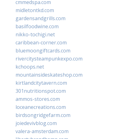
cmmedspa.com
midletontkd.com
gardensandgrills.com
basilfoodwine.com
nikko-tochigi.net
caribbean-corner.com
bluemoongiftcards.com
rivercitysteampunkexpo.com
kchoops.net
mountainsideskateshop.com
kirtlandcitytavern.com
301nutritionspot.com
ammos-stores.com
loceanecreations.com
birdsongridgefarm.com
joiedevivblog.com
valera-amsterdam.com