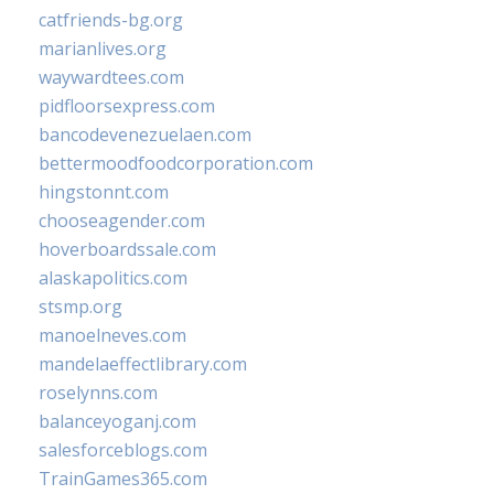
catfriends-bg.org
marianlives.org
waywardtees.com
pidfloorsexpress.com
bancodevenezuelaen.com
bettermoodfoodcorporation.com
hingstonnt.com
chooseagender.com
hoverboardssale.com
alaskapolitics.com
stsmp.org
manoelneves.com
mandelaeffectlibrary.com
roselynns.com
balanceyoganj.com
salesforceblogs.com
TrainGames365.com