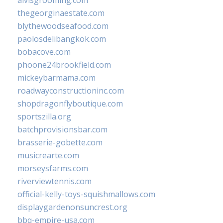
alvisgrooming.com
thegeorginaestate.com
blythewoodseafood.com
paolosdelibangkok.com
bobacove.com
phoone24brookfield.com
mickeybarmama.com
roadwayconstructioninc.com
shopdragonflyboutique.com
sportszilla.org
batchprovisionsbar.com
brasserie-gobette.com
musicrearte.com
morseysfarms.com
riverviewtennis.com
official-kelly-toys-squishmallows.com
displaygardenonsuncrest.org
bbq-empire-usa.com