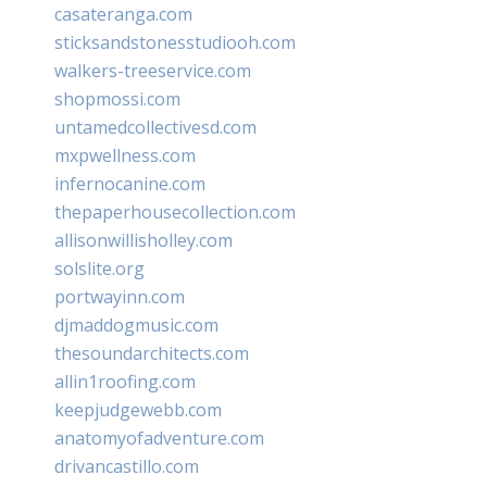
casateranga.com
sticksandstonesstudiooh.com
walkers-treeservice.com
shopmossi.com
untamedcollectivesd.com
mxpwellness.com
infernocanine.com
thepaperhousecollection.com
allisonwillisholley.com
solslite.org
portwayinn.com
djmaddogmusic.com
thesoundarchitects.com
allin1roofing.com
keepjudgewebb.com
anatomyofadventure.com
drivancastillo.com