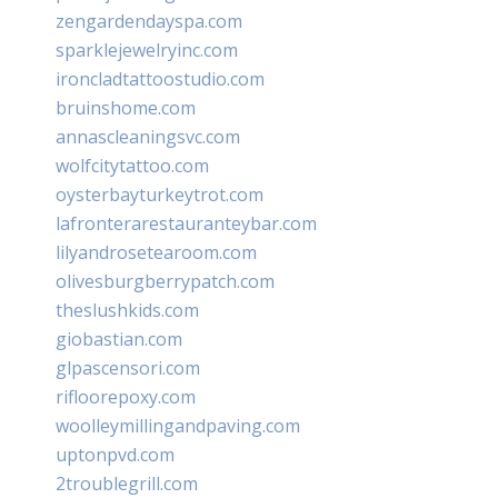
zengardendayspa.com
sparklejewelryinc.com
ironcladtattoostudio.com
bruinshome.com
annascleaningsvc.com
wolfcitytattoo.com
oysterbayturkeytrot.com
lafronterarestauranteybar.com
lilyandrosetearoom.com
olivesburgberrypatch.com
theslushkids.com
giobastian.com
glpascensori.com
rifloorepoxy.com
woolleymillingandpaving.com
uptonpvd.com
2troublegrill.com