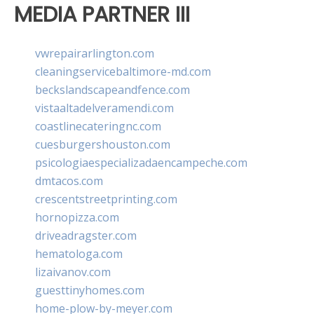
MEDIA PARTNER III
vwrepairarlington.com
cleaningservicebaltimore-md.com
beckslandscapeandfence.com
vistaaltadelveramendi.com
coastlinecateringnc.com
cuesburgershouston.com
psicologiaespecializadaencampeche.com
dmtacos.com
crescentstreetprinting.com
hornopizza.com
driveadragster.com
hematologa.com
lizaivanov.com
guesttinyhomes.com
home-plow-by-meyer.com