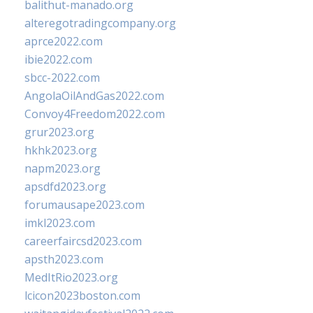
balithut-manado.org
alteregotradingcompany.org
aprce2022.com
ibie2022.com
sbcc-2022.com
AngolaOilAndGas2022.com
Convoy4Freedom2022.com
grur2023.org
hkhk2023.org
napm2023.org
apsdfd2023.org
forumausape2023.com
imkl2023.com
careerfaircsd2023.com
apsth2023.com
MedItRio2023.org
lcicon2023boston.com