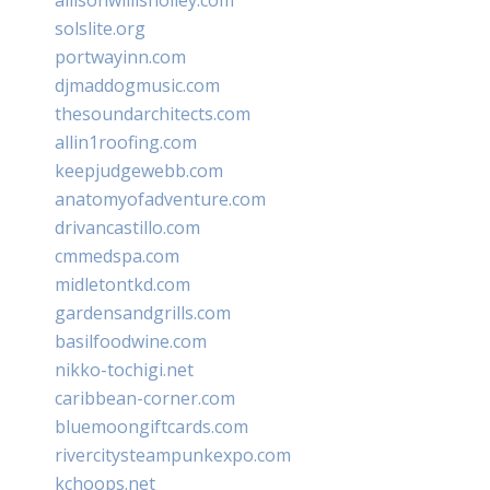
solslite.org
portwayinn.com
djmaddogmusic.com
thesoundarchitects.com
allin1roofing.com
keepjudgewebb.com
anatomyofadventure.com
drivancastillo.com
cmmedspa.com
midletontkd.com
gardensandgrills.com
basilfoodwine.com
nikko-tochigi.net
caribbean-corner.com
bluemoongiftcards.com
rivercitysteampunkexpo.com
kchoops.net