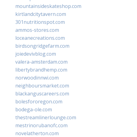
mountainsideskateshop.com
kirtlandcitytavern.com
301nutritionspot.com
ammos-stores.com
loceanecreations.com
birdsongridgefarm.com
joiedevivblog.com
valera-amsterdam.com
libertybrandhemp.com
norwoodinnwi.com
neighboursmarket.com
blackanguscareers.com
bolesfororegon.com
bodega-ole.com
thestreamlinerlounge.com
mestrinorubanofc.com
novelatherton.com