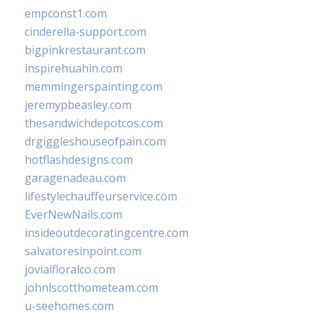
empconst1.com
cinderella-support.com
bigpinkrestaurant.com
inspirehuahin.com
memmingerspainting.com
jeremypbeasley.com
thesandwichdepotcos.com
drgiggleshouseofpain.com
hotflashdesigns.com
garagenadeau.com
lifestylechauffeurservice.com
EverNewNails.com
insideoutdecoratingcentre.com
salvatoresinpoint.com
jovialfloralco.com
johnlscotthometeam.com
u-seehomes.com