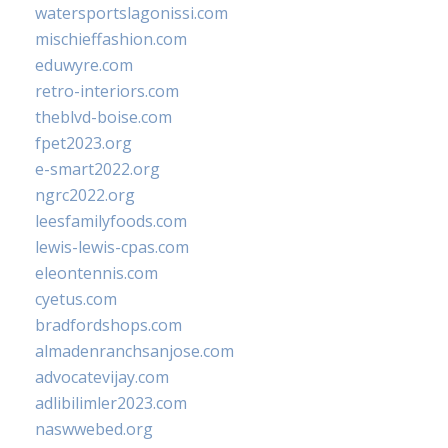
watersportslagonissi.com
mischieffashion.com
eduwyre.com
retro-interiors.com
theblvd-boise.com
fpet2023.org
e-smart2022.org
ngrc2022.org
leesfamilyfoods.com
lewis-lewis-cpas.com
eleontennis.com
cyetus.com
bradfordshops.com
almadenranchsanjose.com
advocatevijay.com
adlibilimler2023.com
naswwebed.org