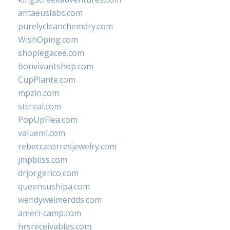
antaeuslabs.com
purelycleanchemdry.com
WishOping.com
shoplegacee.com
bonvivantshop.com
CupPlante.com
mpzin.com
stcreal.com
PopUpFlea.com
valueml.com
rebeccatorresjewelry.com
jmpbliss.com
drjorgerico.com
queensushipa.com
wendyweimerdds.com
ameri-camp.com
hrsreceivables.com