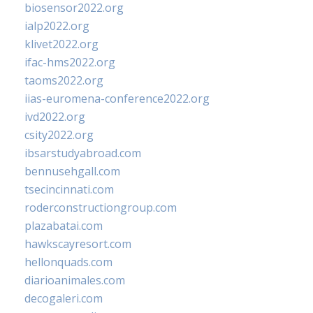
biosensor2022.org
ialp2022.org
klivet2022.org
ifac-hms2022.org
taoms2022.org
iias-euromena-conference2022.org
ivd2022.org
csity2022.org
ibsarstudyabroad.com
bennusehgall.com
tsecincinnati.com
roderconstructiongroup.com
plazabatai.com
hawkscayresort.com
hellonquads.com
diarioanimales.com
decogaleri.com