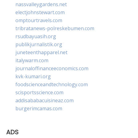
nassvalleygardens.net
electjohnstewart.com
omptourtravels.com
tribratanews-polreskebumen.com
rsudbayuasih.org
publikjurnalistik.org
juneteenthapparel.net
italywarm.com
journaloffinanceeconomics.com
kvk-kumari.org
foodscienceandtechnology.com
scisportsscience.com
addisababacuisineaz.com
burgerimcamas.com
ADS