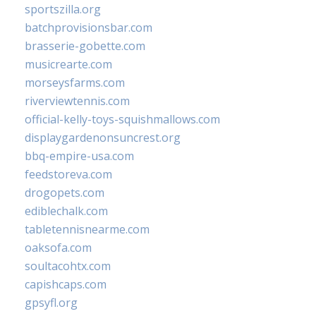
sportszilla.org
batchprovisionsbar.com
brasserie-gobette.com
musicrearte.com
morseysfarms.com
riverviewtennis.com
official-kelly-toys-squishmallows.com
displaygardenonsuncrest.org
bbq-empire-usa.com
feedstoreva.com
drogopets.com
ediblechalk.com
tabletennisnearme.com
oaksofa.com
soultacohtx.com
capishcaps.com
gpsyfl.org