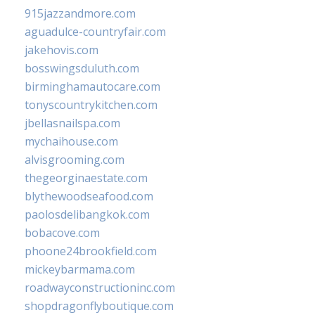
915jazzandmore.com
aguadulce-countryfair.com
jakehovis.com
bosswingsduluth.com
birminghamautocare.com
tonyscountrykitchen.com
jbellasnailspa.com
mychaihouse.com
alvisgrooming.com
thegeorginaestate.com
blythewoodseafood.com
paolosdelibangkok.com
bobacove.com
phoone24brookfield.com
mickeybarmama.com
roadwayconstructioninc.com
shopdragonflyboutique.com