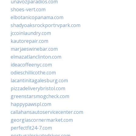
unavozparadios.com
shoes-vert.com
elbotanicopanama.com
shadyoaksrockportrvpark.com
jccoinlaundry.com
kautorepair.com
marjaeswinebar.com
elmazatlanclinton.com
ideacoffeenyc.com
odieschillicothe.com
lacantinitagalesburg.com
pizzadeliverybristol.com
greenstarsmogcheck.com
happypawspl.com
callahansautoservicecenter.com
georgiascornermarket.com
perfectfit24-7.com
portugalprivatedriver.com