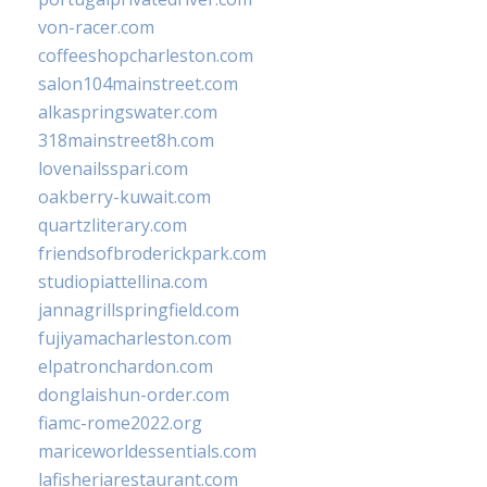
von-racer.com
coffeeshopcharleston.com
salon104mainstreet.com
alkaspringswater.com
318mainstreet8h.com
lovenailsspari.com
oakberry-kuwait.com
quartzliterary.com
friendsofbroderickpark.com
studiopiattellina.com
jannagrillspringfield.com
fujiyamacharleston.com
elpatronchardon.com
donglaishun-order.com
fiamc-rome2022.org
mariceworldessentials.com
lafisheriarestaurant.com