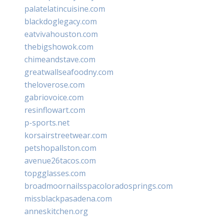
palatelatincuisine.com
blackdoglegacy.com
eatvivahouston.com
thebigshowok.com
chimeandstave.com
greatwallseafoodny.com
theloverose.com
gabriovoice.com
resinflowart.com
p-sports.net
korsairstreetwear.com
petshopallston.com
avenue26tacos.com
topgglasses.com
broadmoornailsspacoloradosprings.com
missblackpasadena.com
anneskitchen.org