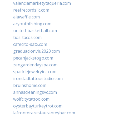
valenciamarketytaqueria.com
reefrecordsllc.com
alawaffle.com
aryouthfishing.com
united-basketball.com
tios-tacos.com
cafecito-satx.com
graduacionviu2023.com
pecanjackstogo.com
zengardendayspa.com
sparklejewelryinc.com
ironcladtattoostudio.com
bruinshome.com
annascleaningsvc.com
wolfcitytattoo.com
oysterbayturkeytrot.com
lafronterarestauranteybar.com