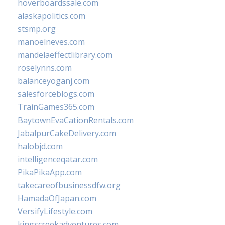
hoverboardssale.com
alaskapolitics.com
stsmp.org
manoelneves.com
mandelaeffectlibrary.com
roselynns.com
balanceyoganj.com
salesforceblogs.com
TrainGames365.com
BaytownEvaCationRentals.com
JabalpurCakeDelivery.com
halobjd.com
intelligenceqatar.com
PikaPikaApp.com
takecareofbusinessdfw.org
HamadaOfJapan.com
VersifyLifestyle.com
kingscreekadventures.com