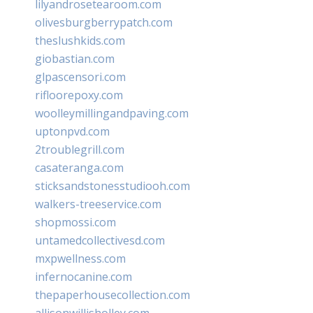
lilyandrosetearoom.com
olivesburgberrypatch.com
theslushkids.com
giobastian.com
glpascensori.com
rifloorepoxy.com
woolleymillingandpaving.com
uptonpvd.com
2troublegrill.com
casateranga.com
sticksandstonesstudiooh.com
walkers-treeservice.com
shopmossi.com
untamedcollectivesd.com
mxpwellness.com
infernocanine.com
thepaperhousecollection.com
allisonwillisholley.com