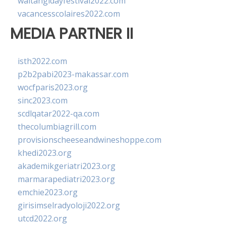
waitangidayfestival2022.com
vacancesscolaires2022.com
MEDIA PARTNER II
isth2022.com
p2b2pabi2023-makassar.com
wocfparis2023.org
sinc2023.com
scdlqatar2022-qa.com
thecolumbiagrill.com
provisionscheeseandwineshoppe.com
khedi2023.org
akademikgeriatri2023.org
marmarapediatri2023.org
emchie2023.org
girisimselradyoloji2022.org
utcd2022.org