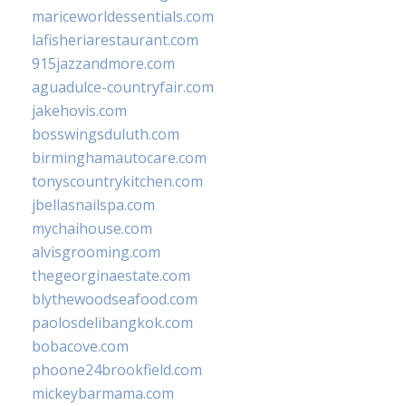
mariceworldessentials.com
lafisheriarestaurant.com
915jazzandmore.com
aguadulce-countryfair.com
jakehovis.com
bosswingsduluth.com
birminghamautocare.com
tonyscountrykitchen.com
jbellasnailspa.com
mychaihouse.com
alvisgrooming.com
thegeorginaestate.com
blythewoodseafood.com
paolosdelibangkok.com
bobacove.com
phoone24brookfield.com
mickeybarmama.com