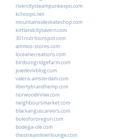
rivercitysteampunkexpo.com
kchoops.net
mountainsideskateshop.com
kirtlandcitytavern.com
301nutritionspot.com
ammos-stores.com
loceanecreations.com
birdsongridgefarm.com
joiedevivblog.com
valera-amsterdam.com
libertybrandhemp.com
norwoodinnwi.com
neighboursmarket.com
blackanguscareers.com
bolesfororegon.com
bodega-ole.com
thestreamlinerlounge.com