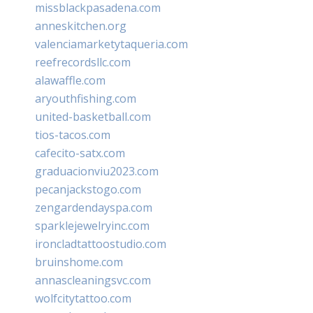
missblackpasadena.com
anneskitchen.org
valenciamarketytaqueria.com
reefrecordsllc.com
alawaffle.com
aryouthfishing.com
united-basketball.com
tios-tacos.com
cafecito-satx.com
graduacionviu2023.com
pecanjackstogo.com
zengardendayspa.com
sparklejewelryinc.com
ironcladtattoostudio.com
bruinshome.com
annascleaningsvc.com
wolfcitytattoo.com