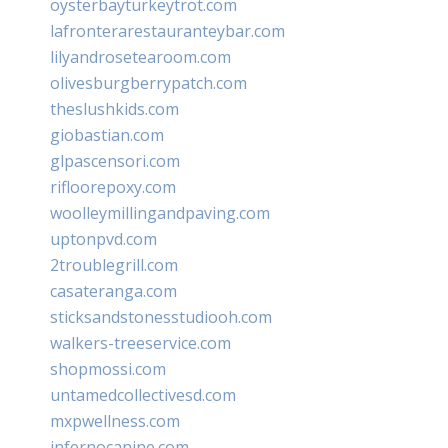
oysterbayturkeytrot.com
lafronterarestauranteybar.com
lilyandrosetearoom.com
olivesburgberrypatch.com
theslushkids.com
giobastian.com
glpascensori.com
rifloorepoxy.com
woolleymillingandpaving.com
uptonpvd.com
2troublegrill.com
casateranga.com
sticksandstonesstudiooh.com
walkers-treeservice.com
shopmossi.com
untamedcollectivesd.com
mxpwellness.com
infernocanine.com