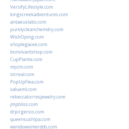
VersifyLifestyle.com
kingscreekadventures.com
antaeuslabs.com
purelycleanchemdry.com
WishOping.com
shoplegacee.com
bonvivantshop.com
CupPlante.com
mpzin.com
stcreal.com
PopUpFlea.com
valueml.com
rebeccatorresjewelry.com
jmpbliss.com
drjorgerico.com
queensushipa.com
wendyweimerdds.com