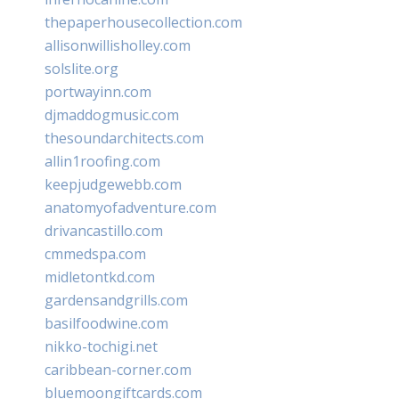
thepaperhousecollection.com
allisonwillisholley.com
solslite.org
portwayinn.com
djmaddogmusic.com
thesoundarchitects.com
allin1roofing.com
keepjudgewebb.com
anatomyofadventure.com
drivancastillo.com
cmmedspa.com
midletontkd.com
gardensandgrills.com
basilfoodwine.com
nikko-tochigi.net
caribbean-corner.com
bluemoongiftcards.com