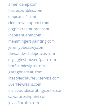
ameri-camp.com
hrsreceivables.com
empconst1.com
cinderella-support.com
bigpinkrestaurant.com
inspirehuahin.com
memmingerspainting.com
jeremypbeasley.com
thesandwichdepotcos.com
drgiggleshouseofpain.com
hotflashdesigns.com
garagenadeau.com
lifestylechauffeurservice.com
EverNewNails.com
insideoutdecoratingcentre.com
salvatoresinpoint.com
jovialfloralco.com