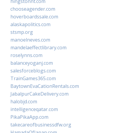
hingstonnt.com
chooseagender.com
hoverboardssale.com
alaskapolitics.com
stsmp.org
manoelneves.com
mandelaeffectlibrary.com
roselynns.com
balanceyoganj.com
salesforceblogs.com
TrainGames365.com
BaytownEvaCationRentals.com
JabalpurCakeDelivery.com
halobjd.com
intelligenceqatar.com
PikaPikaApp.com
takecareofbusinessdfw.org
HamadaOfJapan.com