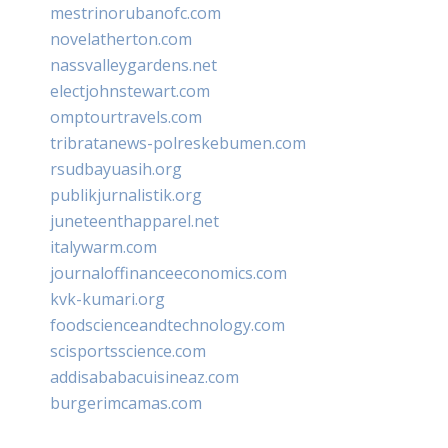
mestrinorubanofc.com
novelatherton.com
nassvalleygardens.net
electjohnstewart.com
omptourtravels.com
tribratanews-polreskebumen.com
rsudbayuasih.org
publikjurnalistik.org
juneteenthapparel.net
italywarm.com
journaloffinanceeconomics.com
kvk-kumari.org
foodscienceandtechnology.com
scisportsscience.com
addisababacuisineaz.com
burgerimcamas.com