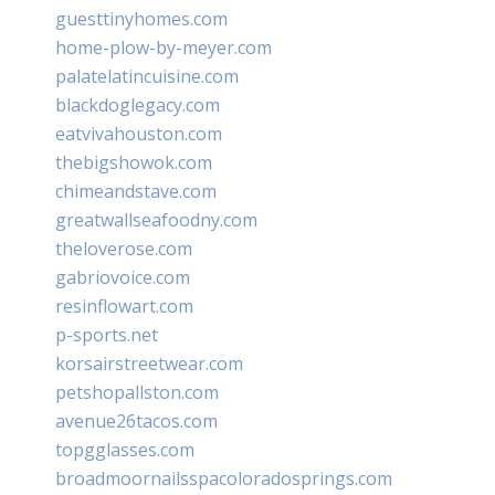
guesttinyhomes.com
home-plow-by-meyer.com
palatelatincuisine.com
blackdoglegacy.com
eatvivahouston.com
thebigshowok.com
chimeandstave.com
greatwallseafoodny.com
theloverose.com
gabriovoice.com
resinflowart.com
p-sports.net
korsairstreetwear.com
petshopallston.com
avenue26tacos.com
topgglasses.com
broadmoornailsspacoloradosprings.com