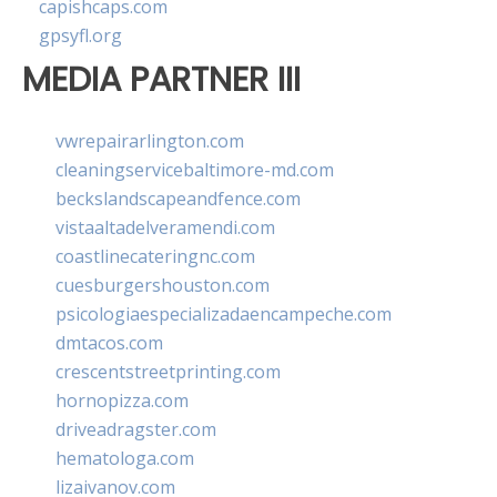
capishcaps.com
gpsyfl.org
MEDIA PARTNER III
vwrepairarlington.com
cleaningservicebaltimore-md.com
beckslandscapeandfence.com
vistaaltadelveramendi.com
coastlinecateringnc.com
cuesburgershouston.com
psicologiaespecializadaencampeche.com
dmtacos.com
crescentstreetprinting.com
hornopizza.com
driveadragster.com
hematologa.com
lizaivanov.com