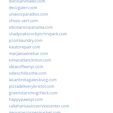
diarioanimales.com
decogaleri.com
unavozparadios.com
shoes-vert.com
elbotanicopanama.com
shadyoaksrockportrvpark.com
jccoinlaundry.com
kautorepair.com
marjaeswinebar.com
elmazatlanclinton.com
ideacoffeenyc.com
odieschillicothe.com
lacantinitagalesburg.com
pizzadeliverybristol.com
greenstarsmogcheck.com
happypawspl.com
callahansautoservicecenter.com
georgiascornermarket.com