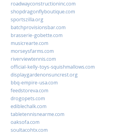
roadwayconstructioninc.com
shopdragonflyboutique.com
sportszilla.org
batchprovisionsbar.com
brasserie-gobette.com
musicrearte.com
morseysfarms.com
riverviewtennis.com
official-kelly-toys-squishmallows.com
displaygardenonsuncrest.org
bbq-empire-usa.com
feedstoreva.com
drogopets.com
ediblechalk.com
tabletennisnearme.com
oaksofa.com
soultacohtx.com