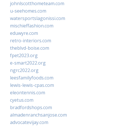
johnlscotthometeam.com
u-seehomes.com
watersportslagonissi.com
mischieffashion.com
eduwyre.com
retro-interiors.com
theblvd-boise.com
fpet2023.org
e-smart2022.org
ngrc2022.org
leesfamilyfoods.com
lewis-lewis-cpas.com
eleontennis.com
cyetus.com
bradfordshops.com
almadenranchsanjose.com
advocatevijay.com