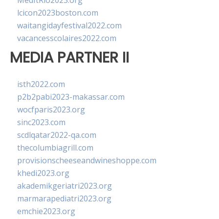
MedItRio2023.org
lcicon2023boston.com
waitangidayfestival2022.com
vacancesscolaires2022.com
MEDIA PARTNER II
isth2022.com
p2b2pabi2023-makassar.com
wocfparis2023.org
sinc2023.com
scdlqatar2022-qa.com
thecolumbiagrill.com
provisionscheeseandwineshoppe.com
khedi2023.org
akademikgeriatri2023.org
marmarapediatri2023.org
emchie2023.org