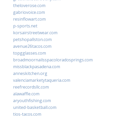
theloverose.com
gabriovoice.com
resinflowart.com
p-sports.net
korsairstreetwear.com
petshopallston.com
avenue26tacos.com
topgglasses.com
broadmoornailsspacoloradosprings.com
missblackpasadena.com
anneskitchen.org
valenciamarketytaqueria.com
reefrecordsllc.com
alawaffle.com
aryouthfishing.com
united-basketball.com
tios-tacos.com