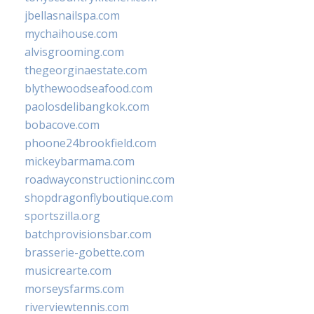
jbellasnailspa.com
mychaihouse.com
alvisgrooming.com
thegeorginaestate.com
blythewoodseafood.com
paolosdelibangkok.com
bobacove.com
phoone24brookfield.com
mickeybarmama.com
roadwayconstructioninc.com
shopdragonflyboutique.com
sportszilla.org
batchprovisionsbar.com
brasserie-gobette.com
musicrearte.com
morseysfarms.com
riverviewtennis.com