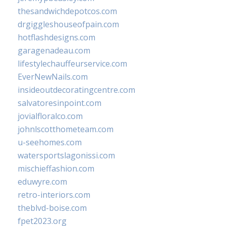
thesandwichdepotcos.com
drgiggleshouseofpain.com
hotflashdesigns.com
garagenadeau.com
lifestylechauffeurservice.com
EverNewNails.com
insideoutdecoratingcentre.com
salvatoresinpoint.com
jovialfloralco.com
johnlscotthometeam.com
u-seehomes.com
watersportslagonissi.com
mischieffashion.com
eduwyre.com
retro-interiors.com
theblvd-boise.com
fpet2023.org