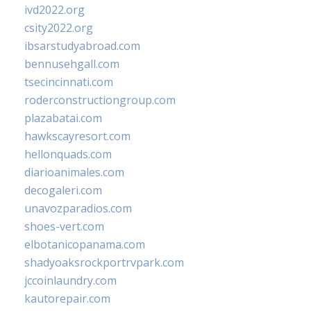
ivd2022.org
csity2022.org
ibsarstudyabroad.com
bennusehgall.com
tsecincinnati.com
roderconstructiongroup.com
plazabatai.com
hawkscayresort.com
hellonquads.com
diarioanimales.com
decogaleri.com
unavozparadios.com
shoes-vert.com
elbotanicopanama.com
shadyoaksrockportrvpark.com
jccoinlaundry.com
kautorepair.com