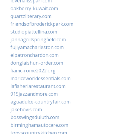
lovenailsspari.com
oakberry-kuwait.com
quartzliterary.com
friendsofbroderickpark.com
studiopiattellina.com
jannagrillspringfield.com
fujiyamacharleston.com
elpatronchardon.com
donglaishun-order.com
fiamc-rome2022.org
mariceworldessentials.com
lafisheriarestaurant.com
915jazzandmore.com
aguadulce-countryfair.com
jakehovis.com
bosswingsduluth.com
birminghamautocare.com
tonyscountrykitchen.com