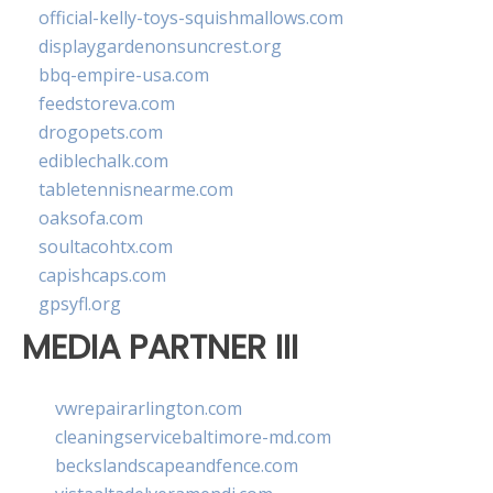
official-kelly-toys-squishmallows.com
displaygardenonsuncrest.org
bbq-empire-usa.com
feedstoreva.com
drogopets.com
ediblechalk.com
tabletennisnearme.com
oaksofa.com
soultacohtx.com
capishcaps.com
gpsyfl.org
MEDIA PARTNER III
vwrepairarlington.com
cleaningservicebaltimore-md.com
beckslandscapeandfence.com