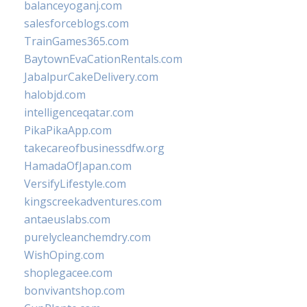
balanceyoganj.com
salesforceblogs.com
TrainGames365.com
BaytownEvaCationRentals.com
JabalpurCakeDelivery.com
halobjd.com
intelligenceqatar.com
PikaPikaApp.com
takecareofbusinessdfw.org
HamadaOfJapan.com
VersifyLifestyle.com
kingscreekadventures.com
antaeuslabs.com
purelycleanchemdry.com
WishOping.com
shoplegacee.com
bonvivantshop.com