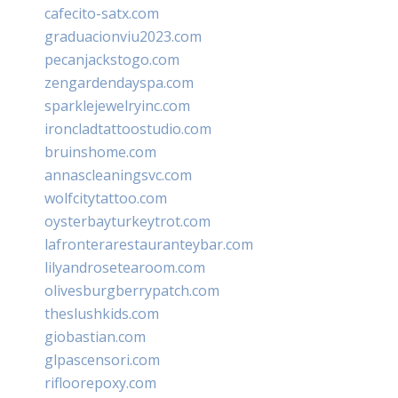
cafecito-satx.com
graduacionviu2023.com
pecanjackstogo.com
zengardendayspa.com
sparklejewelryinc.com
ironcladtattoostudio.com
bruinshome.com
annascleaningsvc.com
wolfcitytattoo.com
oysterbayturkeytrot.com
lafronterarestauranteybar.com
lilyandrosetearoom.com
olivesburgberrypatch.com
theslushkids.com
giobastian.com
glpascensori.com
rifloorepoxy.com