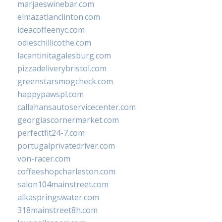
marjaeswinebar.com
elmazatlanclinton.com
ideacoffeenyc.com
odieschillicothe.com
lacantinitagalesburg.com
pizzadeliverybristol.com
greenstarsmogcheck.com
happypawspl.com
callahansautoservicecenter.com
georgiascornermarket.com
perfectfit24-7.com
portugalprivatedriver.com
von-racer.com
coffeeshopcharleston.com
salon104mainstreet.com
alkaspringswater.com
318mainstreet8h.com