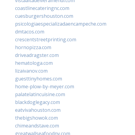
vistaaltadelveramendi.com
coastlinecateringnc.com
cuesburgershouston.com
psicologiaespecializadaencampeche.com
dmtacos.com
crescentstreetprinting.com
hornopizza.com
driveadragster.com
hematologa.com
lizaivanov.com
guesttinyhomes.com
home-plow-by-meyer.com
palatelatincuisine.com
blackdoglegacy.com
eatvivahouston.com
thebigshowok.com
chimeandstave.com
greatwallseafoodny.com