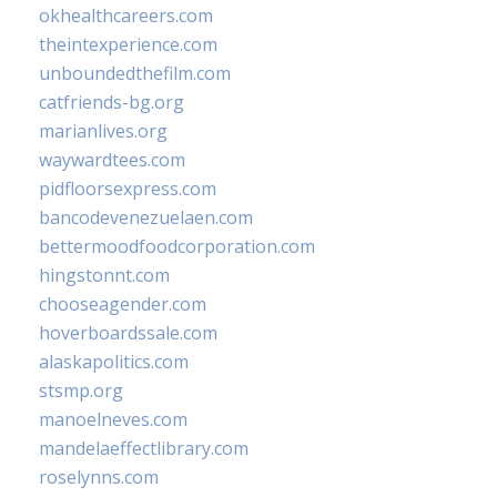
okhealthcareers.com
theintexperience.com
unboundedthefilm.com
catfriends-bg.org
marianlives.org
waywardtees.com
pidfloorsexpress.com
bancodevenezuelaen.com
bettermoodfoodcorporation.com
hingstonnt.com
chooseagender.com
hoverboardssale.com
alaskapolitics.com
stsmp.org
manoelneves.com
mandelaeffectlibrary.com
roselynns.com