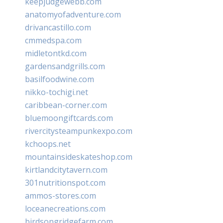
keepjudgewebb.com
anatomyofadventure.com
drivancastillo.com
cmmedspa.com
midletontkd.com
gardensandgrills.com
basilfoodwine.com
nikko-tochigi.net
caribbean-corner.com
bluemoongiftcards.com
rivercitysteampunkexpo.com
kchoops.net
mountainsideskateshop.com
kirtlandcitytavern.com
301nutritionspot.com
ammos-stores.com
loceanecreations.com
birdsongridgefarm.com