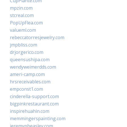
CupPlante.com
mpzin.com
stcreal.com
PopUpFlea.com
valueml.com
rebeccatorresjewelry.com
jmpbliss.com
drjorgerico.com
queensushipa.com
wendyweimerdds.com
ameri-camp.com
hrsreceivables.com
empconst1.com
cinderella-support.com
bigpinkrestaurant.com
inspirehuahin.com
memmingerspainting.com
jeremypbeasley.com