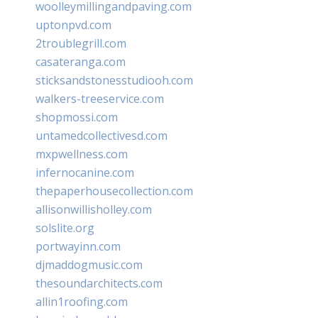
woolleymillingandpaving.com
uptonpvd.com
2troublegrill.com
casateranga.com
sticksandstonesstudiooh.com
walkers-treeservice.com
shopmossi.com
untamedcollectivesd.com
mxpwellness.com
infernocanine.com
thepaperhousecollection.com
allisonwillisholley.com
solslite.org
portwayinn.com
djmaddogmusic.com
thesoundarchitects.com
allin1roofing.com