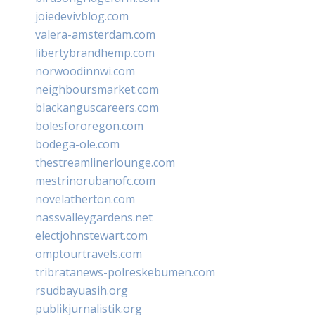
joiedevivblog.com
valera-amsterdam.com
libertybrandhemp.com
norwoodinnwi.com
neighboursmarket.com
blackanguscareers.com
bolesfororegon.com
bodega-ole.com
thestreamlinerlounge.com
mestrinorubanofc.com
novelatherton.com
nassvalleygardens.net
electjohnstewart.com
omptourtravels.com
tribratanews-polreskebumen.com
rsudbayuasih.org
publikjurnalistik.org