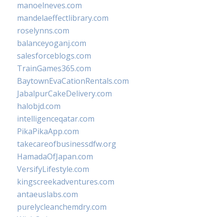
manoelneves.com
mandelaeffectlibrary.com
roselynns.com
balanceyoganj.com
salesforceblogs.com
TrainGames365.com
BaytownEvaCationRentals.com
JabalpurCakeDelivery.com
halobjd.com
intelligenceqatar.com
PikaPikaApp.com
takecareofbusinessdfw.org
HamadaOfJapan.com
VersifyLifestyle.com
kingscreekadventures.com
antaeuslabs.com
purelycleanchemdry.com