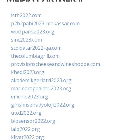
isth2022.com
p2b2pabi2023-makassar.com
wocfparis2023.org
sinc2023.com
scdlqatar2022-qa.com
thecolumbiagrill.com
provisionscheeseandwineshoppe.com
khedi2023.org
akademikgeriatri2023.org
marmarapediatri2023.org
emchie2023.org
girisimselradyoloji2022.org
utcd2022.org
biosensor2022.org
ialp2022.org
klivet2022.org