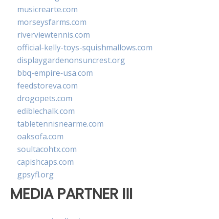
musicrearte.com
morseysfarms.com
riverviewtennis.com
official-kelly-toys-squishmallows.com
displaygardenonsuncrest.org
bbq-empire-usa.com
feedstoreva.com
drogopets.com
ediblechalk.com
tabletennisnearme.com
oaksofa.com
soultacohtx.com
capishcaps.com
gpsyfl.org
MEDIA PARTNER III