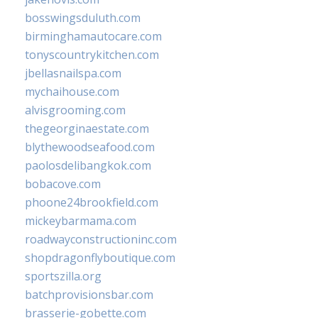
bosswingsduluth.com
birminghamautocare.com
tonyscountrykitchen.com
jbellasnailspa.com
mychaihouse.com
alvisgrooming.com
thegeorginaestate.com
blythewoodseafood.com
paolosdelibangkok.com
bobacove.com
phoone24brookfield.com
mickeybarmama.com
roadwayconstructioninc.com
shopdragonflyboutique.com
sportszilla.org
batchprovisionsbar.com
brasserie-gobette.com