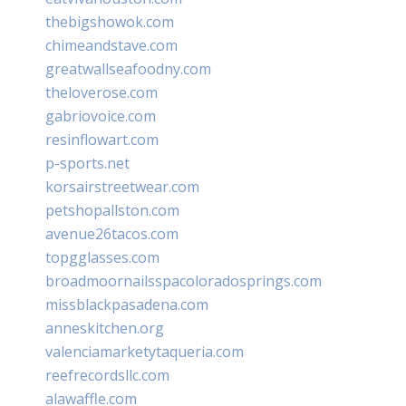
thebigshowok.com
chimeandstave.com
greatwallseafoodny.com
theloverose.com
gabriovoice.com
resinflowart.com
p-sports.net
korsairstreetwear.com
petshopallston.com
avenue26tacos.com
topgglasses.com
broadmoornailsspacoloradosprings.com
missblackpasadena.com
anneskitchen.org
valenciamarketytaqueria.com
reefrecordsllc.com
alawaffle.com