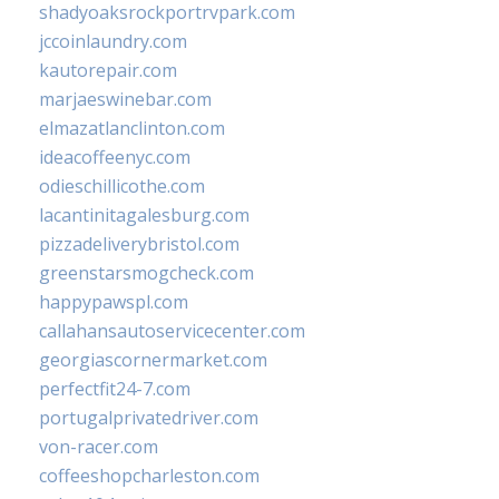
shadyoaksrockportrvpark.com
jccoinlaundry.com
kautorepair.com
marjaeswinebar.com
elmazatlanclinton.com
ideacoffeenyc.com
odieschillicothe.com
lacantinitagalesburg.com
pizzadeliverybristol.com
greenstarsmogcheck.com
happypawspl.com
callahansautoservicecenter.com
georgiascornermarket.com
perfectfit24-7.com
portugalprivatedriver.com
von-racer.com
coffeeshopcharleston.com