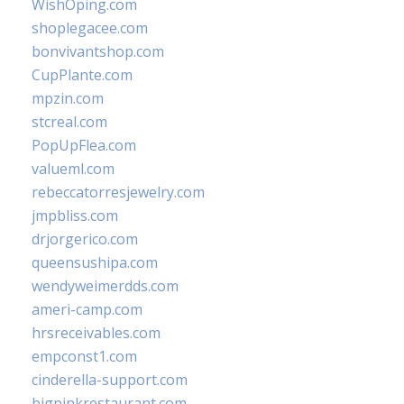
WishOping.com
shoplegacee.com
bonvivantshop.com
CupPlante.com
mpzin.com
stcreal.com
PopUpFlea.com
valueml.com
rebeccatorresjewelry.com
jmpbliss.com
drjorgerico.com
queensushipa.com
wendyweimerdds.com
ameri-camp.com
hrsreceivables.com
empconst1.com
cinderella-support.com
bigpinkrestaurant.com