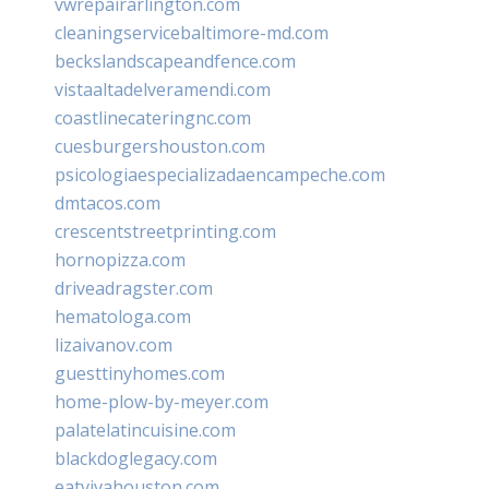
vwrepairarlington.com
cleaningservicebaltimore-md.com
beckslandscapeandfence.com
vistaaltadelveramendi.com
coastlinecateringnc.com
cuesburgershouston.com
psicologiaespecializadaencampeche.com
dmtacos.com
crescentstreetprinting.com
hornopizza.com
driveadragster.com
hematologa.com
lizaivanov.com
guesttinyhomes.com
home-plow-by-meyer.com
palatelatincuisine.com
blackdoglegacy.com
eatvivahouston.com