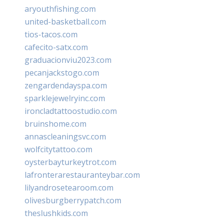
aryouthfishing.com
united-basketball.com
tios-tacos.com
cafecito-satx.com
graduacionviu2023.com
pecanjackstogo.com
zengardendayspa.com
sparklejewelryinc.com
ironcladtattoostudio.com
bruinshome.com
annascleaningsvc.com
wolfcitytattoo.com
oysterbayturkeytrot.com
lafronterarestauranteybar.com
lilyandrosetearoom.com
olivesburgberrypatch.com
theslushkids.com