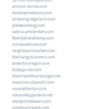
ammos-stores.com
loceanecreations.com
birdsongridgefarm.com
joiedevivblog.com
valera-amsterdam.com
libertybrandhemp.com
norwoodinnwi.com
neighboursmarket.com
blackanguscareers.com
bolesfororegon.com
bodega-ole.com
thestreamlinerlounge.com
mestrinorubanofc.com
novelatherton.com
nassvalleygardens.net
electjohnstewart.com
omptourtravels.com