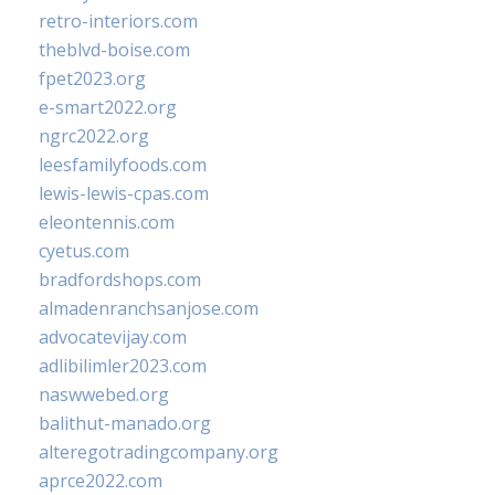
retro-interiors.com
theblvd-boise.com
fpet2023.org
e-smart2022.org
ngrc2022.org
leesfamilyfoods.com
lewis-lewis-cpas.com
eleontennis.com
cyetus.com
bradfordshops.com
almadenranchsanjose.com
advocatevijay.com
adlibilimler2023.com
naswwebed.org
balithut-manado.org
alteregotradingcompany.org
aprce2022.com