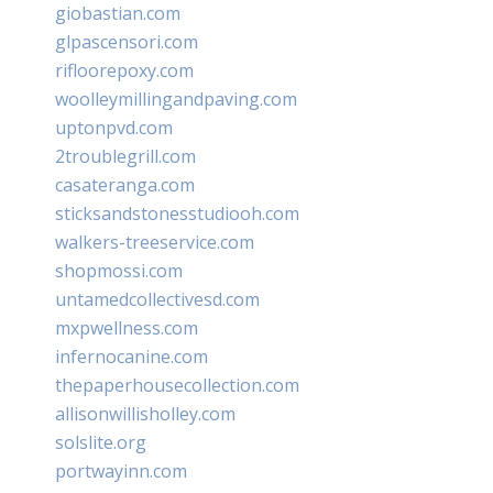
giobastian.com
glpascensori.com
rifloorepoxy.com
woolleymillingandpaving.com
uptonpvd.com
2troublegrill.com
casateranga.com
sticksandstonesstudiooh.com
walkers-treeservice.com
shopmossi.com
untamedcollectivesd.com
mxpwellness.com
infernocanine.com
thepaperhousecollection.com
allisonwillisholley.com
solslite.org
portwayinn.com