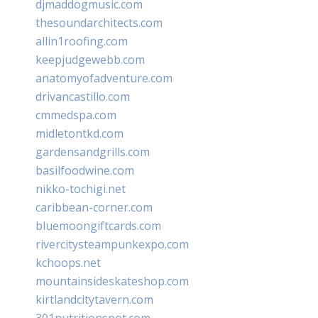
djmaddogmusic.com
thesoundarchitects.com
allin1roofing.com
keepjudgewebb.com
anatomyofadventure.com
drivancastillo.com
cmmedspa.com
midletontkd.com
gardensandgrills.com
basilfoodwine.com
nikko-tochigi.net
caribbean-corner.com
bluemoongiftcards.com
rivercitysteampunkexpo.com
kchoops.net
mountainsideskateshop.com
kirtlandcitytavern.com
301nutritionspot.com