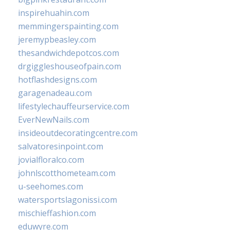
inspirehuahin.com
memmingerspainting.com
jeremypbeasley.com
thesandwichdepotcos.com
drgiggleshouseofpain.com
hotflashdesigns.com
garagenadeau.com
lifestylechauffeurservice.com
EverNewNails.com
insideoutdecoratingcentre.com
salvatoresinpoint.com
jovialfloralco.com
johnlscotthometeam.com
u-seehomes.com
watersportslagonissi.com
mischieffashion.com
eduwyre.com