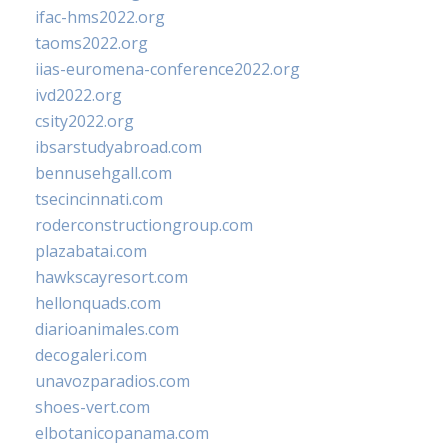
ifac-hms2022.org
taoms2022.org
iias-euromena-conference2022.org
ivd2022.org
csity2022.org
ibsarstudyabroad.com
bennusehgall.com
tsecincinnati.com
roderconstructiongroup.com
plazabatai.com
hawkscayresort.com
hellonquads.com
diarioanimales.com
decogaleri.com
unavozparadios.com
shoes-vert.com
elbotanicopanama.com