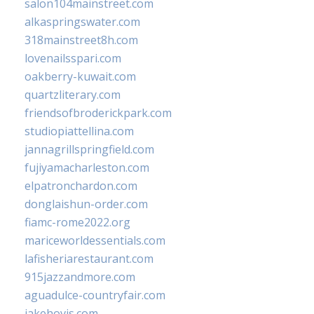
salon104mainstreet.com
alkaspringswater.com
318mainstreet8h.com
lovenailsspari.com
oakberry-kuwait.com
quartzliterary.com
friendsofbroderickpark.com
studiopiattellina.com
jannagrillspringfield.com
fujiyamacharleston.com
elpatronchardon.com
donglaishun-order.com
fiamc-rome2022.org
mariceworldessentials.com
lafisheriarestaurant.com
915jazzandmore.com
aguadulce-countryfair.com
jakehovis.com