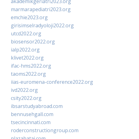
akademikgeriatri2023.org
marmarapediatri2023.org
emchie2023.org
girisimselradyoloji2022.org
utcd2022.org
biosensor2022.org
ialp2022.org
klivet2022.org
ifac-hms2022.org
taoms2022.org
iias-euromena-conference2022.org
ivd2022.org
csity2022.org
ibsarstudyabroad.com
bennusehgall.com
tsecincinnati.com
roderconstructiongroup.com
plazabatai.com