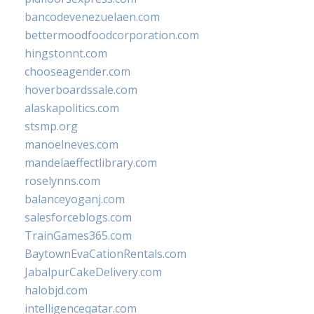
bancodevenezuelaen.com
bettermoodfoodcorporation.com
hingstonnt.com
chooseagender.com
hoverboardssale.com
alaskapolitics.com
stsmp.org
manoelneves.com
mandelaeffectlibrary.com
roselynns.com
balanceyoganj.com
salesforceblogs.com
TrainGames365.com
BaytownEvaCationRentals.com
JabalpurCakeDelivery.com
halobjd.com
intelligenceqatar.com