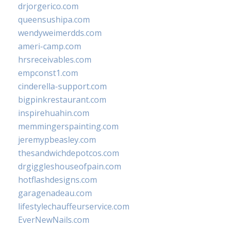
drjorgerico.com
queensushipa.com
wendyweimerdds.com
ameri-camp.com
hrsreceivables.com
empconst1.com
cinderella-support.com
bigpinkrestaurant.com
inspirehuahin.com
memmingerspainting.com
jeremypbeasley.com
thesandwichdepotcos.com
drgiggleshouseofpain.com
hotflashdesigns.com
garagenadeau.com
lifestylechauffeurservice.com
EverNewNails.com