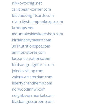
nikko-tochigi.net
caribbean-corner.com
bluemoongiftcards.com
rivercitysteampunkexpo.com
kchoops.net
mountainsideskateshop.com
kirtlandcitytavern.com
301nutritionspot.com
ammos-stores.com
loceanecreations.com
birdsongridgefarm.com
joiedevivblog.com
valera-amsterdam.com
libertybrandhemp.com
norwoodinnwi.com
neighboursmarket.com
blackanguscareers.com