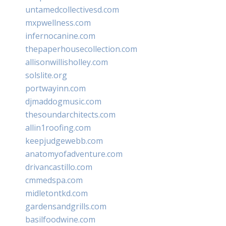
untamedcollectivesd.com
mxpwellness.com
infernocanine.com
thepaperhousecollection.com
allisonwillisholley.com
solslite.org
portwayinn.com
djmaddogmusic.com
thesoundarchitects.com
allin1roofing.com
keepjudgewebb.com
anatomyofadventure.com
drivancastillo.com
cmmedspa.com
midletontkd.com
gardensandgrills.com
basilfoodwine.com