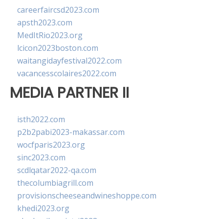
careerfaircsd2023.com
apsth2023.com
MedItRio2023.org
lcicon2023boston.com
waitangidayfestival2022.com
vacancesscolaires2022.com
MEDIA PARTNER II
isth2022.com
p2b2pabi2023-makassar.com
wocfparis2023.org
sinc2023.com
scdlqatar2022-qa.com
thecolumbiagrill.com
provisionscheeseandwineshoppe.com
khedi2023.org