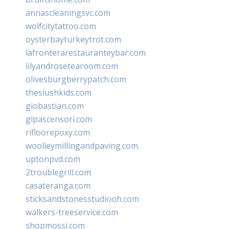
annascleaningsvc.com
wolfcitytattoo.com
oysterbayturkeytrot.com
lafronterarestauranteybar.com
lilyandrosetearoom.com
olivesburgberrypatch.com
theslushkids.com
giobastian.com
glpascensori.com
rifloorepoxy.com
woolleymillingandpaving.com
uptonpvd.com
2troublegrill.com
casateranga.com
sticksandstonesstudiooh.com
walkers-treeservice.com
shopmossi.com