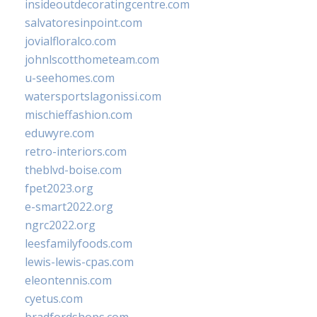
insideoutdecoratingcentre.com
salvatoresinpoint.com
jovialfloralco.com
johnlscotthometeam.com
u-seehomes.com
watersportslagonissi.com
mischieffashion.com
eduwyre.com
retro-interiors.com
theblvd-boise.com
fpet2023.org
e-smart2022.org
ngrc2022.org
leesfamilyfoods.com
lewis-lewis-cpas.com
eleontennis.com
cyetus.com