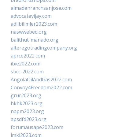
bradfordshops.com
almadenranchsanjose.com
advocatevijay.com
adlibilimler2023.com
naswwebed.org
balithut-manado.org
alteregotradingcompany.org
aprce2022.com
ibie2022.com
sbcc-2022.com
AngolaOilAndGas2022.com
Convoy4Freedom2022.com
grur2023.org
hkhk2023.org
napm2023.org
apsdfd2023.org
forumausape2023.com
imkl2023.com