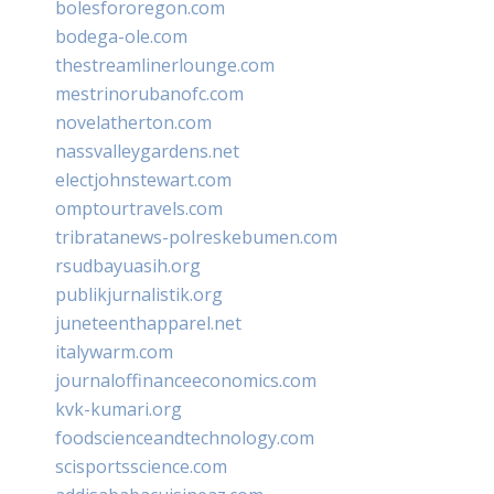
bolesfororegon.com
bodega-ole.com
thestreamlinerlounge.com
mestrinorubanofc.com
novelatherton.com
nassvalleygardens.net
electjohnstewart.com
omptourtravels.com
tribratanews-polreskebumen.com
rsudbayuasih.org
publikjurnalistik.org
juneteenthapparel.net
italywarm.com
journaloffinanceeconomics.com
kvk-kumari.org
foodscienceandtechnology.com
scisportsscience.com