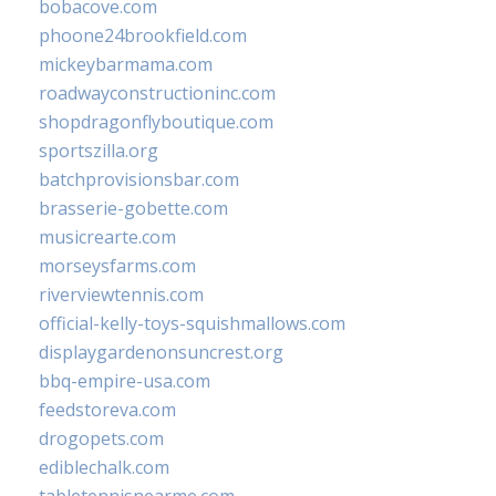
bobacove.com
phoone24brookfield.com
mickeybarmama.com
roadwayconstructioninc.com
shopdragonflyboutique.com
sportszilla.org
batchprovisionsbar.com
brasserie-gobette.com
musicrearte.com
morseysfarms.com
riverviewtennis.com
official-kelly-toys-squishmallows.com
displaygardenonsuncrest.org
bbq-empire-usa.com
feedstoreva.com
drogopets.com
ediblechalk.com