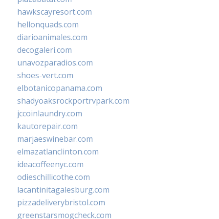
hawkscayresort.com
hellonquads.com
diarioanimales.com
decogaleri.com
unavozparadios.com
shoes-vert.com
elbotanicopanama.com
shadyoaksrockportrvpark.com
jccoinlaundry.com
kautorepair.com
marjaeswinebar.com
elmazatlanclinton.com
ideacoffeenyc.com
odieschillicothe.com
lacantinitagalesburg.com
pizzadeliverybristol.com
greenstarsmogcheck.com