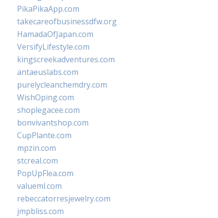
PikaPikaApp.com
takecareofbusinessdfw.org
HamadaOfJapan.com
VersifyLifestyle.com
kingscreekadventures.com
antaeuslabs.com
purelycleanchemdry.com
WishOping.com
shoplegacee.com
bonvivantshop.com
CupPlante.com
mpzin.com
stcreal.com
PopUpFlea.com
valueml.com
rebeccatorresjewelry.com
jmpbliss.com