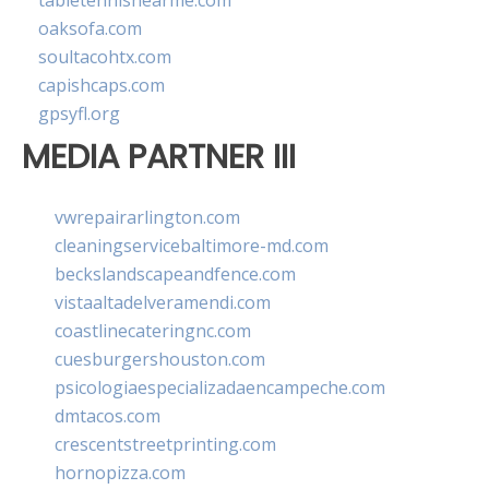
tabletennisnearme.com
oaksofa.com
soultacohtx.com
capishcaps.com
gpsyfl.org
MEDIA PARTNER III
vwrepairarlington.com
cleaningservicebaltimore-md.com
beckslandscapeandfence.com
vistaaltadelveramendi.com
coastlinecateringnc.com
cuesburgershouston.com
psicologiaespecializadaencampeche.com
dmtacos.com
crescentstreetprinting.com
hornopizza.com