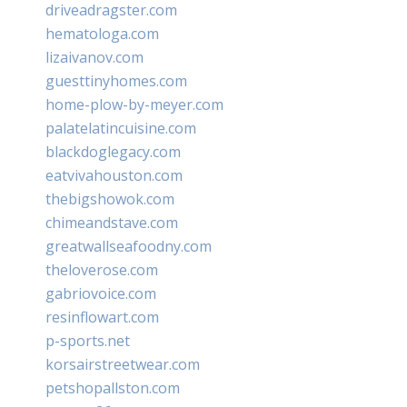
driveadragster.com
hematologa.com
lizaivanov.com
guesttinyhomes.com
home-plow-by-meyer.com
palatelatincuisine.com
blackdoglegacy.com
eatvivahouston.com
thebigshowok.com
chimeandstave.com
greatwallseafoodny.com
theloverose.com
gabriovoice.com
resinflowart.com
p-sports.net
korsairstreetwear.com
petshopallston.com