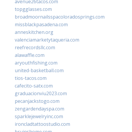
avenue26tacos.com
topgglasses.com
broadmoornailsspacoloradosprings.com
missblackpasadena.com
anneskitchen.org
valenciamarketytaqueria.com
reefrecordsllc.com
alawaffle.com
aryouthfishing.com
united-basketball.com
tios-tacos.com
cafecito-satx.com
graduacionviu2023.com
pecanjackstogo.com
zengardendayspa.com
sparklejewelryinc.com
ironcladtattoostudio.com
bruinshome.com