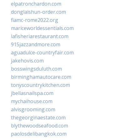
elpatronchardon.com
donglaishun-order.com
fiamc-rome2022.org
mariceworldessentials.com
lafisheriarestaurant.com
915jazzandmore.com
aguadulce-countryfair.com
jakehovis.com
bosswingsduluth.com
birminghamautocare.com
tonyscountrykitchen.com
jbellasnailspa.com
mychaihouse.com
alvisgrooming.com
thegeorginaestate.com
blythewoodseafood.com
paolosdelibangkok.com