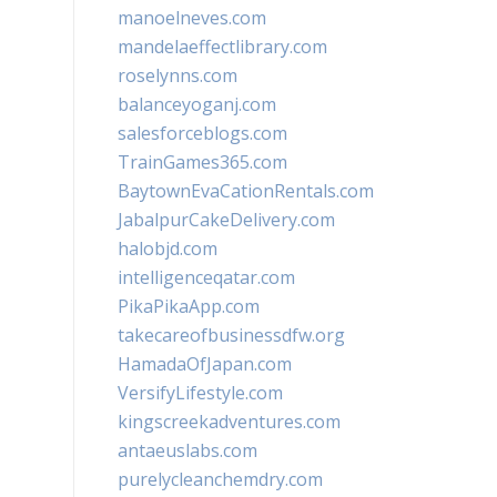
manoelneves.com
mandelaeffectlibrary.com
roselynns.com
balanceyoganj.com
salesforceblogs.com
TrainGames365.com
BaytownEvaCationRentals.com
JabalpurCakeDelivery.com
halobjd.com
intelligenceqatar.com
PikaPikaApp.com
takecareofbusinessdfw.org
HamadaOfJapan.com
VersifyLifestyle.com
kingscreekadventures.com
antaeuslabs.com
purelycleanchemdry.com