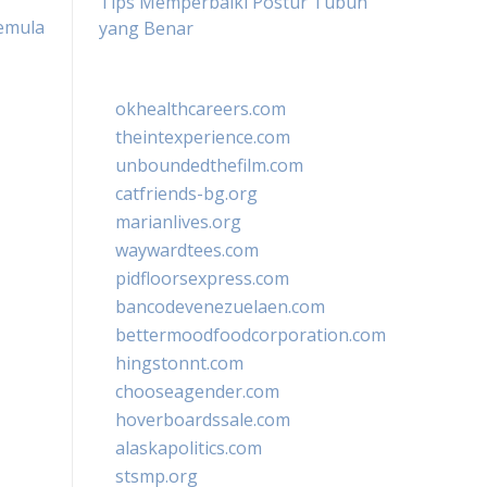
Tips Memperbaiki Postur Tubuh
Pemula
yang Benar
okhealthcareers.com
theintexperience.com
unboundedthefilm.com
catfriends-bg.org
marianlives.org
waywardtees.com
pidfloorsexpress.com
bancodevenezuelaen.com
bettermoodfoodcorporation.com
hingstonnt.com
chooseagender.com
hoverboardssale.com
alaskapolitics.com
stsmp.org