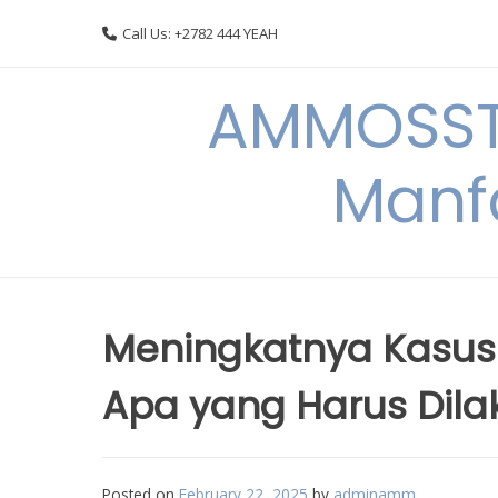
Skip
Call Us: +2782 444 YEAH
to
content
AMMOSSTO
Manf
Meningkatnya Kasus
Apa yang Harus Dila
Posted on
February 22, 2025
by
adminamm