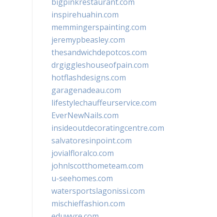
bigpinkrestaurant.com
inspirehuahin.com
memmingerspainting.com
jeremypbeasley.com
thesandwichdepotcos.com
drgiggleshouseofpain.com
hotflashdesigns.com
garagenadeau.com
lifestylechauffeurservice.com
EverNewNails.com
insideoutdecoratingcentre.com
salvatoresinpoint.com
jovialfloralco.com
johnlscotthometeam.com
u-seehomes.com
watersportslagonissi.com
mischieffashion.com
eduwyre.com