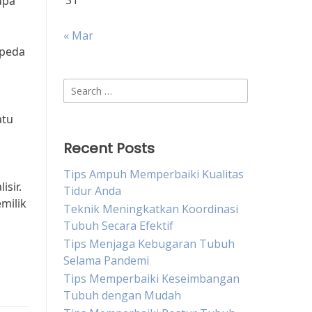
31
upa
« Mar
epeda
Search
for:
atu
Recent Posts
Tips Ampuh Memperbaiki Kualitas
sir.
Tidur Anda
milik
Teknik Meningkatkan Koordinasi
Tubuh Secara Efektif
Tips Menjaga Kebugaran Tubuh
Selama Pandemi
Tips Memperbaiki Keseimbangan
Tubuh dengan Mudah