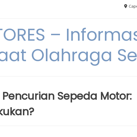
Cape
RES – Informas
aat Olahraga S
 Pencurian Sepeda Motor:
kukan?