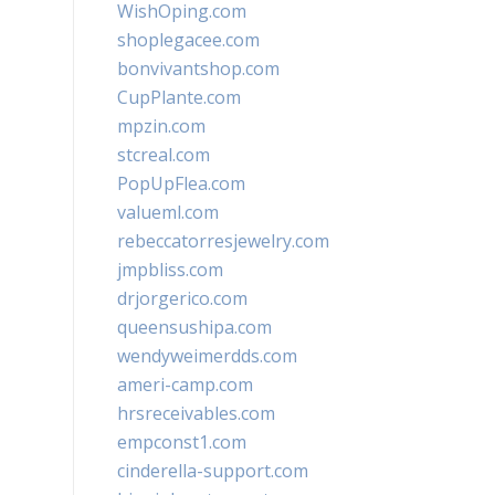
WishOping.com
shoplegacee.com
bonvivantshop.com
CupPlante.com
mpzin.com
stcreal.com
PopUpFlea.com
valueml.com
rebeccatorresjewelry.com
jmpbliss.com
drjorgerico.com
queensushipa.com
wendyweimerdds.com
ameri-camp.com
hrsreceivables.com
empconst1.com
cinderella-support.com