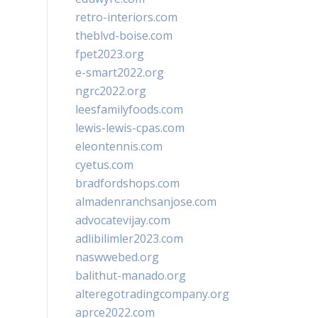
retro-interiors.com
theblvd-boise.com
fpet2023.org
e-smart2022.org
ngrc2022.org
leesfamilyfoods.com
lewis-lewis-cpas.com
eleontennis.com
cyetus.com
bradfordshops.com
almadenranchsanjose.com
advocatevijay.com
adlibilimler2023.com
naswwebed.org
balithut-manado.org
alteregotradingcompany.org
aprce2022.com