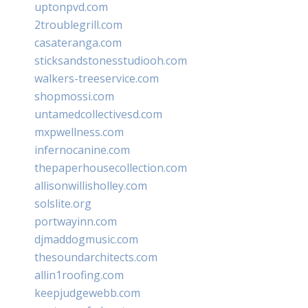
uptonpvd.com
2troublegrill.com
casateranga.com
sticksandstonesstudiooh.com
walkers-treeservice.com
shopmossi.com
untamedcollectivesd.com
mxpwellness.com
infernocanine.com
thepaperhousecollection.com
allisonwillisholley.com
solslite.org
portwayinn.com
djmaddogmusic.com
thesoundarchitects.com
allin1roofing.com
keepjudgewebb.com