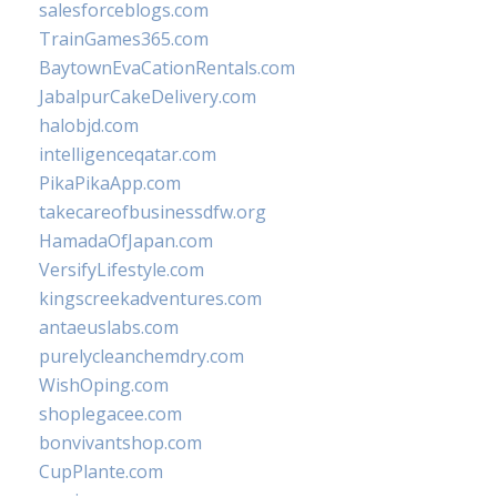
salesforceblogs.com
TrainGames365.com
BaytownEvaCationRentals.com
JabalpurCakeDelivery.com
halobjd.com
intelligenceqatar.com
PikaPikaApp.com
takecareofbusinessdfw.org
HamadaOfJapan.com
VersifyLifestyle.com
kingscreekadventures.com
antaeuslabs.com
purelycleanchemdry.com
WishOping.com
shoplegacee.com
bonvivantshop.com
CupPlante.com