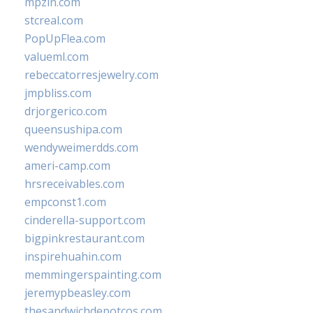
mpzin.com
stcreal.com
PopUpFlea.com
valueml.com
rebeccatorresjewelry.com
jmpbliss.com
drjorgerico.com
queensushipa.com
wendyweimerdds.com
ameri-camp.com
hrsreceivables.com
empconst1.com
cinderella-support.com
bigpinkrestaurant.com
inspirehuahin.com
memmingerspainting.com
jeremypbeasley.com
thesandwichdepotcos.com