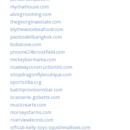
mychaihouse.com
alvisgrooming.com
thegeorginaestate.com
blythewoodseafood.com
paolosdelibangkok.com
bobacove.com
phoone24brookfield.com
mickeybarmama.com
roadwayconstructioninc.com
shopdragonflyboutique.com
sportszilla.org
batchprovisionsbar.com
brasserie-gobette.com
musicrearte.com
morseysfarms.com
riverviewtennis.com
official-kelly-toys-squishmallows.com