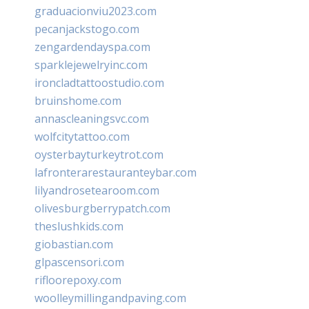
graduacionviu2023.com
pecanjackstogo.com
zengardendayspa.com
sparklejewelryinc.com
ironcladtattoostudio.com
bruinshome.com
annascleaningsvc.com
wolfcitytattoo.com
oysterbayturkeytrot.com
lafronterarestauranteybar.com
lilyandrosetearoom.com
olivesburgberrypatch.com
theslushkids.com
giobastian.com
glpascensori.com
rifloorepoxy.com
woolleymillingandpaving.com