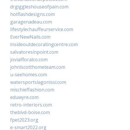
drgiggleshouseofpain.com
hotflashdesigns.com
garagenadeau.com
lifestylechauffeurservice.com
EverNewNails.com
insideoutdecoratingcentre.com
salvatoresinpoint.com
jovialfloralco.com
johnlscotthometeam.com
u-seehomes.com
watersportslagonissi.com
mischieffashion.com
eduwyre.com
retro-interiors.com
theblvd-boise.com
fpet2023.org
e-smart2022.org