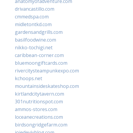
anatomyofadventure.com
drivancastillo.com
cmmedspa.com
midletontkd.com
gardensandgrills.com
basilfoodwine.com
nikko-tochigi.net
caribbean-corner.com
bluemoongiftcards.com
rivercitysteampunkexpo.com
kchoops.net
mountainsideskateshop.com
kirtlandcitytavern.com
301nutritionspot.com
ammos-stores.com
loceanecreations.com
birdsongridgefarm.com
joiedevivblog.com