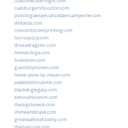
coastlinecateringnc.com
cuesburgershouston.com
psicologiaespecializadaencampeche.com
dmtacos.com
crescentstreetprinting.com
hornopizza.com
driveadragster.com
hematologa.com
lizaivanov.com
guesttinyhomes.com
home-plow-by-meyer.com
palatelatincuisine.com
blackdoglegacy.com
eatvivahouston.com
thebigshowok.com
chimeandstave.com
greatwallseafoodny.com
theloverose.com