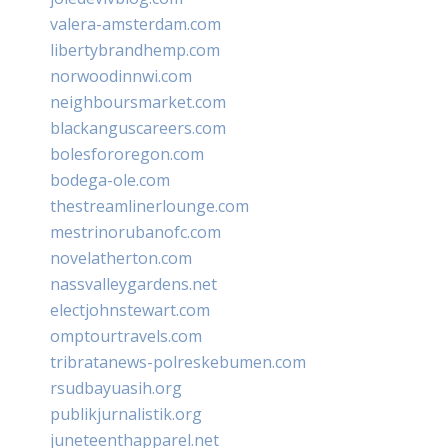
valera-amsterdam.com
libertybrandhemp.com
norwoodinnwi.com
neighboursmarket.com
blackanguscareers.com
bolesfororegon.com
bodega-ole.com
thestreamlinerlounge.com
mestrinorubanofc.com
novelatherton.com
nassvalleygardens.net
electjohnstewart.com
omptourtravels.com
tribratanews-polreskebumen.com
rsudbayuasih.org
publikjurnalistik.org
juneteenthapparel.net