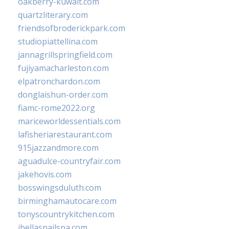
oakberry-kuwait.com
quartzliterary.com
friendsofbroderickpark.com
studiopiattellina.com
jannagrillspringfield.com
fujiyamacharleston.com
elpatronchardon.com
donglaishun-order.com
fiamc-rome2022.org
mariceworldessentials.com
lafisheriarestaurant.com
915jazzandmore.com
aguadulce-countryfair.com
jakehovis.com
bosswingsduluth.com
birminghamautocare.com
tonyscountrykitchen.com
jbellasnailspa.com