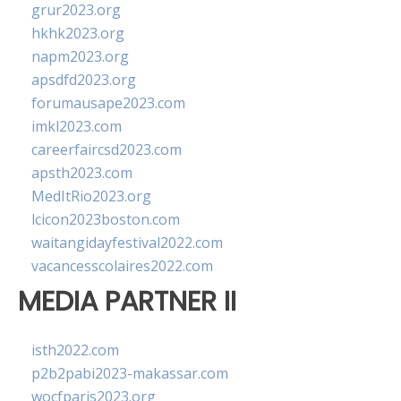
grur2023.org
hkhk2023.org
napm2023.org
apsdfd2023.org
forumausape2023.com
imkl2023.com
careerfaircsd2023.com
apsth2023.com
MedItRio2023.org
lcicon2023boston.com
waitangidayfestival2022.com
vacancesscolaires2022.com
MEDIA PARTNER II
isth2022.com
p2b2pabi2023-makassar.com
wocfparis2023.org