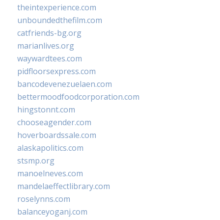
theintexperience.com
unboundedthefilm.com
catfriends-bg.org
marianlives.org
waywardtees.com
pidfloorsexpress.com
bancodevenezuelaen.com
bettermoodfoodcorporation.com
hingstonnt.com
chooseagender.com
hoverboardssale.com
alaskapolitics.com
stsmp.org
manoelneves.com
mandelaeffectlibrary.com
roselynns.com
balanceyoganj.com