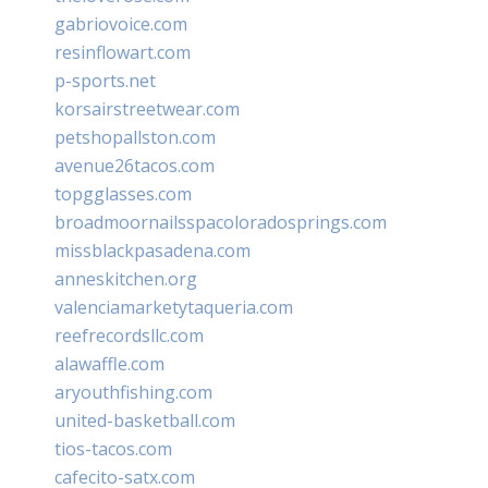
gabriovoice.com
resinflowart.com
p-sports.net
korsairstreetwear.com
petshopallston.com
avenue26tacos.com
topgglasses.com
broadmoornailsspacoloradosprings.com
missblackpasadena.com
anneskitchen.org
valenciamarketytaqueria.com
reefrecordsllc.com
alawaffle.com
aryouthfishing.com
united-basketball.com
tios-tacos.com
cafecito-satx.com