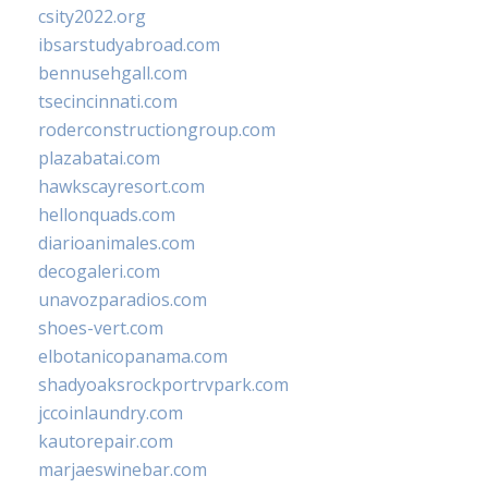
csity2022.org
ibsarstudyabroad.com
bennusehgall.com
tsecincinnati.com
roderconstructiongroup.com
plazabatai.com
hawkscayresort.com
hellonquads.com
diarioanimales.com
decogaleri.com
unavozparadios.com
shoes-vert.com
elbotanicopanama.com
shadyoaksrockportrvpark.com
jccoinlaundry.com
kautorepair.com
marjaeswinebar.com