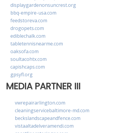
displaygardenonsuncrest.org
bbq-empire-usa.com
feedstoreva.com
drogopets.com
ediblechalk.com
tabletennisnearme.com
oaksofa.com
soultacohtx.com
capishcaps.com
gpsyfl.org
MEDIA PARTNER III
vwrepairarlington.com
cleaningservicebaltimore-md.com
beckslandscapeandfence.com
vistaaltadelveramendi.com