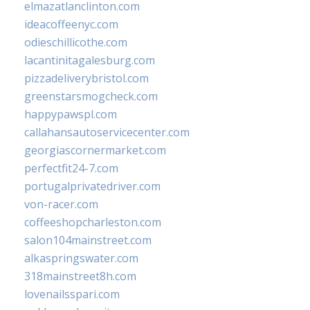
elmazatlanclinton.com
ideacoffeenyc.com
odieschillicothe.com
lacantinitagalesburg.com
pizzadeliverybristol.com
greenstarsmogcheck.com
happypawspl.com
callahansautoservicecenter.com
georgiascornermarket.com
perfectfit24-7.com
portugalprivatedriver.com
von-racer.com
coffeeshopcharleston.com
salon104mainstreet.com
alkaspringswater.com
318mainstreet8h.com
lovenailsspari.com