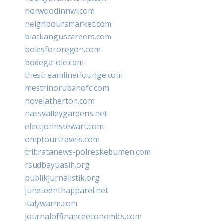
norwoodinnwi.com
neighboursmarket.com
blackanguscareers.com
bolesfororegon.com
bodega-ole.com
thestreamlinerlounge.com
mestrinorubanofc.com
novelatherton.com
nassvalleygardens.net
electjohnstewart.com
omptourtravels.com
tribratanews-polreskebumen.com
rsudbayuasih.org
publikjurnalistik.org
juneteenthapparel.net
italywarm.com
journaloffinanceeconomics.com