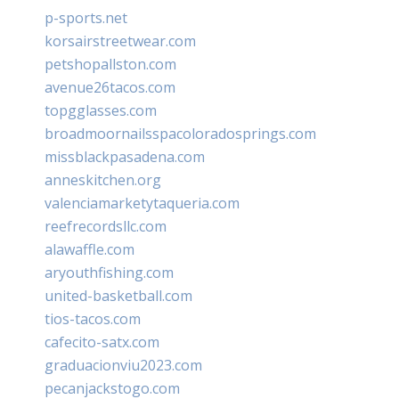
p-sports.net
korsairstreetwear.com
petshopallston.com
avenue26tacos.com
topgglasses.com
broadmoornailsspacoloradosprings.com
missblackpasadena.com
anneskitchen.org
valenciamarketytaqueria.com
reefrecordsllc.com
alawaffle.com
aryouthfishing.com
united-basketball.com
tios-tacos.com
cafecito-satx.com
graduacionviu2023.com
pecanjackstogo.com