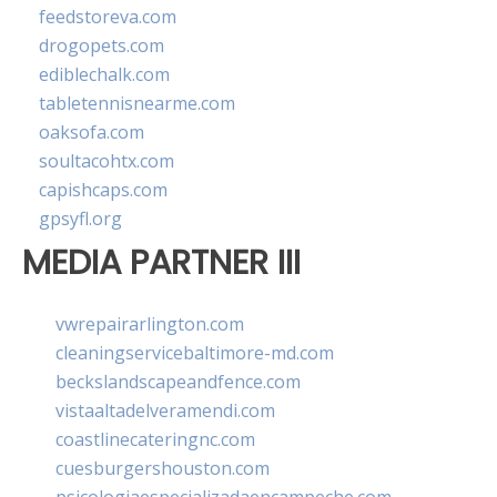
feedstoreva.com
drogopets.com
ediblechalk.com
tabletennisnearme.com
oaksofa.com
soultacohtx.com
capishcaps.com
gpsyfl.org
MEDIA PARTNER III
vwrepairarlington.com
cleaningservicebaltimore-md.com
beckslandscapeandfence.com
vistaaltadelveramendi.com
coastlinecateringnc.com
cuesburgershouston.com
psicologiaespecializadaencampeche.com