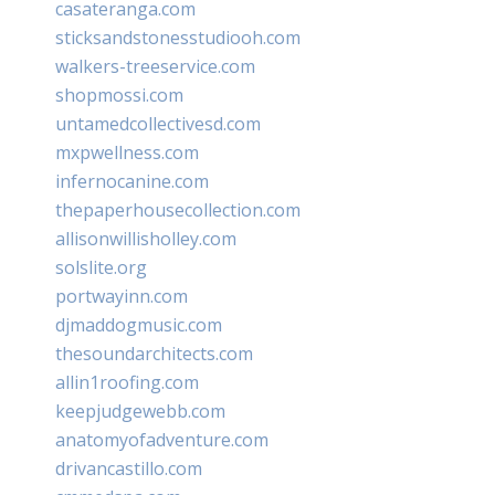
casateranga.com
sticksandstonesstudiooh.com
walkers-treeservice.com
shopmossi.com
untamedcollectivesd.com
mxpwellness.com
infernocanine.com
thepaperhousecollection.com
allisonwillisholley.com
solslite.org
portwayinn.com
djmaddogmusic.com
thesoundarchitects.com
allin1roofing.com
keepjudgewebb.com
anatomyofadventure.com
drivancastillo.com