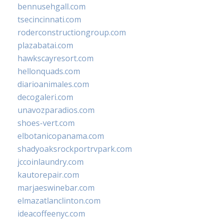
bennusehgall.com
tsecincinnati.com
roderconstructiongroup.com
plazabatai.com
hawkscayresort.com
hellonquads.com
diarioanimales.com
decogaleri.com
unavozparadios.com
shoes-vert.com
elbotanicopanama.com
shadyoaksrockportrvpark.com
jccoinlaundry.com
kautorepair.com
marjaeswinebar.com
elmazatlanclinton.com
ideacoffeenyc.com