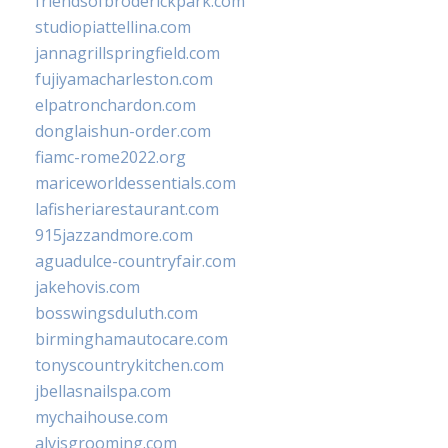
friendsofbroderickpark.com
studiopiattellina.com
jannagrillspringfield.com
fujiyamacharleston.com
elpatronchardon.com
donglaishun-order.com
fiamc-rome2022.org
mariceworldessentials.com
lafisheriarestaurant.com
915jazzandmore.com
aguadulce-countryfair.com
jakehovis.com
bosswingsduluth.com
birminghamautocare.com
tonyscountrykitchen.com
jbellasnailspa.com
mychaihouse.com
alvisgrooming.com