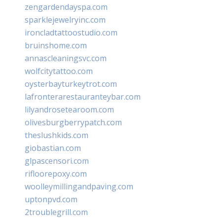
zengardendayspa.com
sparklejewelryinc.com
ironcladtattoostudio.com
bruinshome.com
annascleaningsvc.com
wolfcitytattoo.com
oysterbayturkeytrot.com
lafronterarestauranteybar.com
lilyandrosetearoom.com
olivesburgberrypatch.com
theslushkids.com
giobastian.com
glpascensori.com
rifloorepoxy.com
woolleymillingandpaving.com
uptonpvd.com
2troublegrill.com