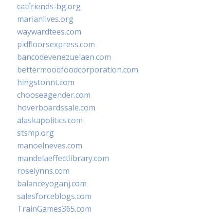
catfriends-bg.org
marianlives.org
waywardtees.com
pidfloorsexpress.com
bancodevenezuelaen.com
bettermoodfoodcorporation.com
hingstonnt.com
chooseagender.com
hoverboardssale.com
alaskapolitics.com
stsmp.org
manoelneves.com
mandelaeffectlibrary.com
roselynns.com
balanceyoganj.com
salesforceblogs.com
TrainGames365.com