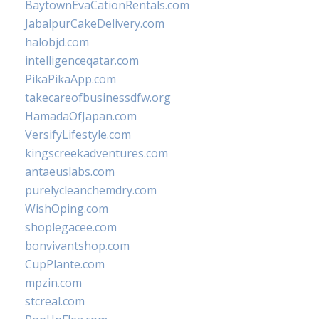
BaytownEvaCationRentals.com
JabalpurCakeDelivery.com
halobjd.com
intelligenceqatar.com
PikaPikaApp.com
takecareofbusinessdfw.org
HamadaOfJapan.com
VersifyLifestyle.com
kingscreekadventures.com
antaeuslabs.com
purelycleanchemdry.com
WishOping.com
shoplegacee.com
bonvivantshop.com
CupPlante.com
mpzin.com
stcreal.com