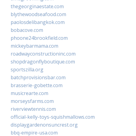
thegeorginaestate.com
blythewoodseafood.com
paolosdelibangkok.com
bobacove.com
phoone24brookfield.com
mickeybarmama.com
roadwayconstructioninc.com
shopdragonflyboutique.com
sportszilla.org
batchprovisionsbar.com
brasserie-gobette.com
musicrearte.com
morseysfarms.com
riverviewtennis.com
official-kelly-toys-squishmallows.com
displaygardenonsuncrest.org
bbq-empire-usa.com