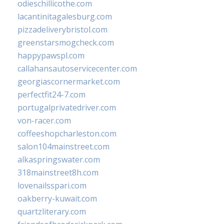
odieschillicothe.com
lacantinitagalesburg.com
pizzadeliverybristol.com
greenstarsmogcheck.com
happypawspl.com
callahansautoservicecenter.com
georgiascornermarket.com
perfectfit24-7.com
portugalprivatedriver.com
von-racer.com
coffeeshopcharleston.com
salon104mainstreet.com
alkaspringswater.com
318mainstreet8h.com
lovenailsspari.com
oakberry-kuwait.com
quartzliterary.com