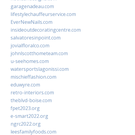
garagenadeau.com
lifestylechauffeurservice.com
EverNewNails.com
insideoutdecoratingcentre.com
salvatoresinpoint.com
jovialfloralco.com
johnlscotthometeam.com
u-seehomes.com
watersportslagonissi.com
mischieffashion.com
eduwyre.com
retro-interiors.com
theblvd-boise.com
fpet2023.org
e-smart2022.org
ngrc2022.org
leesfamilyfoods.com