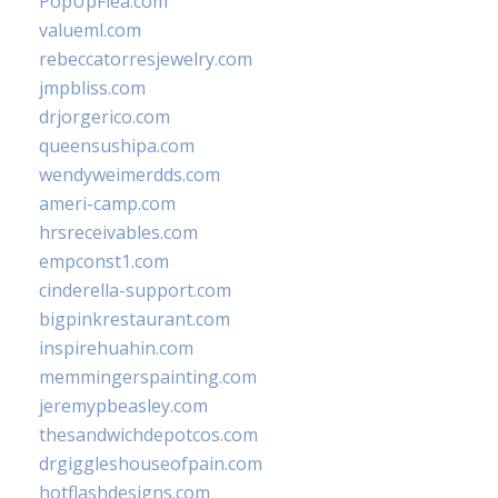
PopUpFlea.com
valueml.com
rebeccatorresjewelry.com
jmpbliss.com
drjorgerico.com
queensushipa.com
wendyweimerdds.com
ameri-camp.com
hrsreceivables.com
empconst1.com
cinderella-support.com
bigpinkrestaurant.com
inspirehuahin.com
memmingerspainting.com
jeremypbeasley.com
thesandwichdepotcos.com
drgiggleshouseofpain.com
hotflashdesigns.com