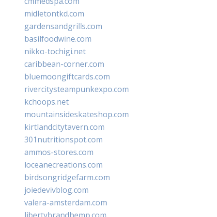
cmmedspa.com
midletontkd.com
gardensandgrills.com
basilfoodwine.com
nikko-tochigi.net
caribbean-corner.com
bluemoongiftcards.com
rivercitysteampunkexpo.com
kchoops.net
mountainsideskateshop.com
kirtlandcitytavern.com
301nutritionspot.com
ammos-stores.com
loceanecreations.com
birdsongridgefarm.com
joiedevivblog.com
valera-amsterdam.com
libertybrandhemp.com