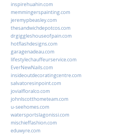
inspirehuahin.com
memmingerspainting.com
jeremypbeasley.com
thesandwichdepotcos.com
drgiggleshouseofpain.com
hotflashdesigns.com
garagenadeau.com
lifestylechauffeurservice.com
EverNewNails.com
insideoutdecoratingcentre.com
salvatoresinpoint.com
jovialfloralco.com
johnlscotthometeam.com
u-seehomes.com
watersportslagonissi.com
mischieffashion.com
eduwyre.com