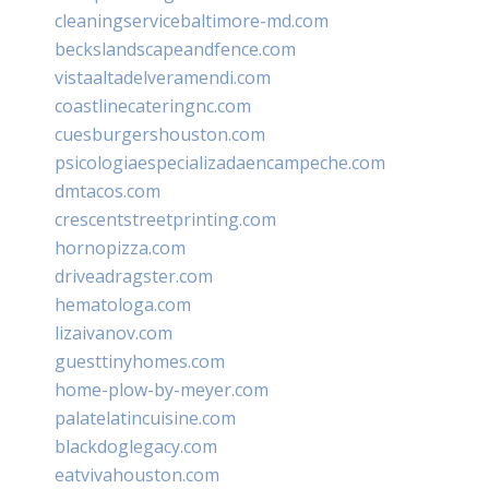
cleaningservicebaltimore-md.com
beckslandscapeandfence.com
vistaaltadelveramendi.com
coastlinecateringnc.com
cuesburgershouston.com
psicologiaespecializadaencampeche.com
dmtacos.com
crescentstreetprinting.com
hornopizza.com
driveadragster.com
hematologa.com
lizaivanov.com
guesttinyhomes.com
home-plow-by-meyer.com
palatelatincuisine.com
blackdoglegacy.com
eatvivahouston.com