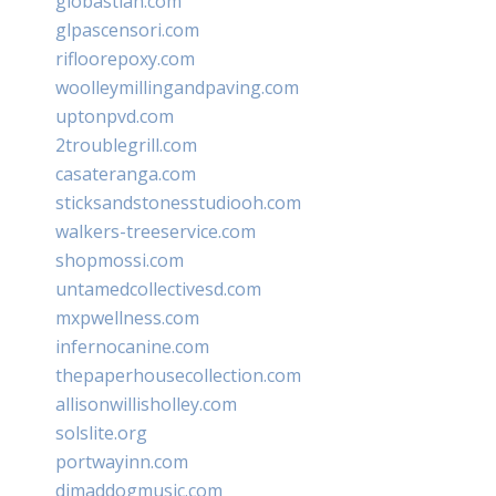
giobastian.com
glpascensori.com
rifloorepoxy.com
woolleymillingandpaving.com
uptonpvd.com
2troublegrill.com
casateranga.com
sticksandstonesstudiooh.com
walkers-treeservice.com
shopmossi.com
untamedcollectivesd.com
mxpwellness.com
infernocanine.com
thepaperhousecollection.com
allisonwillisholley.com
solslite.org
portwayinn.com
djmaddogmusic.com