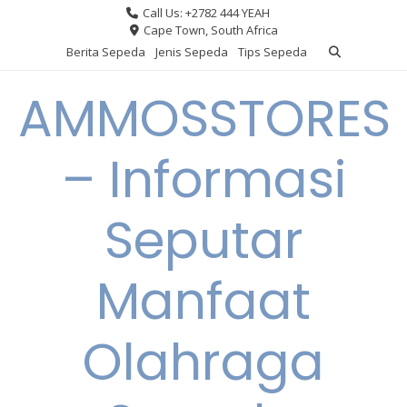
Skip
Call Us: +2782 444 YEAH
to
Cape Town, South Africa
content
Berita Sepeda
Jenis Sepeda
Tips Sepeda
AMMOSSTORES
– Informasi
Seputar
Manfaat
Olahraga