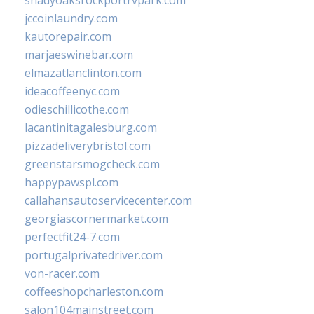
shadyoaksrockportrvpark.com
jccoinlaundry.com
kautorepair.com
marjaeswinebar.com
elmazatlanclinton.com
ideacoffeenyc.com
odieschillicothe.com
lacantinitagalesburg.com
pizzadeliverybristol.com
greenstarsmogcheck.com
happypawspl.com
callahansautoservicecenter.com
georgiascornermarket.com
perfectfit24-7.com
portugalprivatedriver.com
von-racer.com
coffeeshopcharleston.com
salon104mainstreet.com