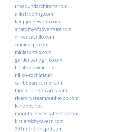
thesoundarchitects.com
allin1roofing.com
keepjudgewebb.com
anatomyofadventure.com
drivancastillo.com
cmmedspa.com
midletontkd.com
gardensandgrills.com
basilfoodwine.com
nikko-tochigi.net
caribbean-corner.com
bluemoongiftcards.com
rivercitysteampunkexpo.com
kchoops.net
mountainsideskateshop.com
kirtlandcitytavern.com
301nutritionspot.com