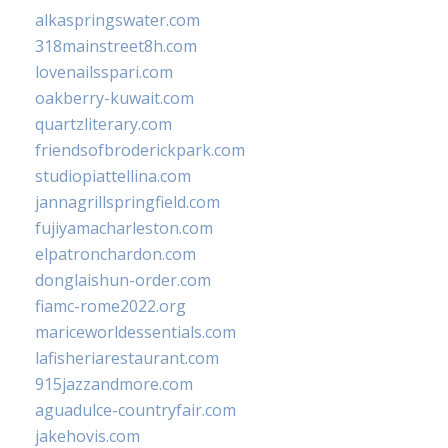
alkaspringswater.com
318mainstreet8h.com
lovenailsspari.com
oakberry-kuwait.com
quartzliterary.com
friendsofbroderickpark.com
studiopiattellina.com
jannagrillspringfield.com
fujiyamacharleston.com
elpatronchardon.com
donglaishun-order.com
fiamc-rome2022.org
mariceworldessentials.com
lafisheriarestaurant.com
915jazzandmore.com
aguadulce-countryfair.com
jakehovis.com