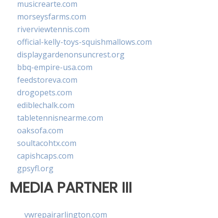
musicrearte.com
morseysfarms.com
riverviewtennis.com
official-kelly-toys-squishmallows.com
displaygardenonsuncrest.org
bbq-empire-usa.com
feedstoreva.com
drogopets.com
ediblechalk.com
tabletennisnearme.com
oaksofa.com
soultacohtx.com
capishcaps.com
gpsyfl.org
MEDIA PARTNER III
vwrepairarlington.com