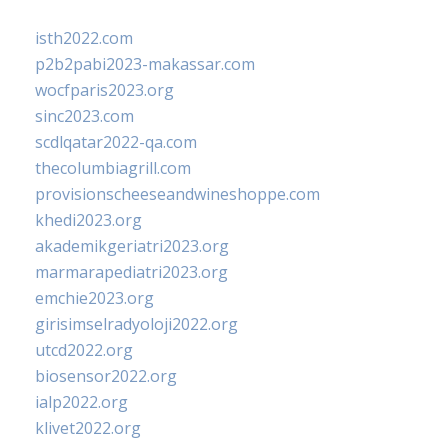
isth2022.com
p2b2pabi2023-makassar.com
wocfparis2023.org
sinc2023.com
scdlqatar2022-qa.com
thecolumbiagrill.com
provisionscheeseandwineshoppe.com
khedi2023.org
akademikgeriatri2023.org
marmarapediatri2023.org
emchie2023.org
girisimselradyoloji2022.org
utcd2022.org
biosensor2022.org
ialp2022.org
klivet2022.org