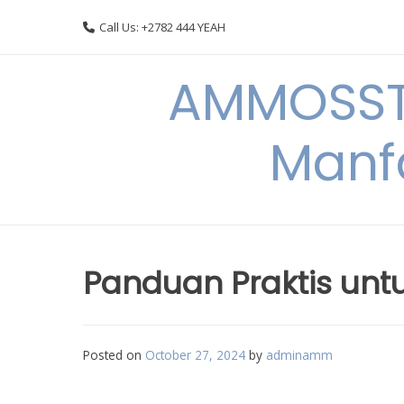
Skip
Call Us: +2782 444 YEAH
to
content
AMMOSSTO
Manf
Panduan Praktis un
Posted on
October 27, 2024
by
adminamm