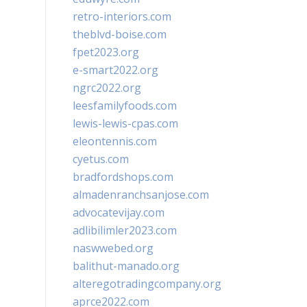
retro-interiors.com
theblvd-boise.com
fpet2023.org
e-smart2022.org
ngrc2022.org
leesfamilyfoods.com
lewis-lewis-cpas.com
eleontennis.com
cyetus.com
bradfordshops.com
almadenranchsanjose.com
advocatevijay.com
adlibilimler2023.com
naswwebed.org
balithut-manado.org
alteregotradingcompany.org
aprce2022.com