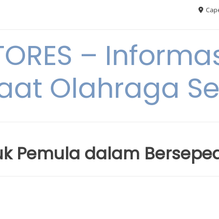
Cape
RES – Informas
aat Olahraga S
tuk Pemula dalam Bersepe