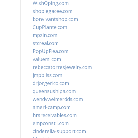
WishOping.com
shoplegacee.com
bonvivantshop.com
CupPlante.com
mpzin.com
stcreal.com
PopUpFlea.com
valueml.com
rebeccatorresjewelry.com
jmpbliss.com
drjorgerico.com
queensushipa.com
wendyweimerdds.com
ameri-camp.com
hrsreceivables.com
empconst1.com
cinderella-support.com