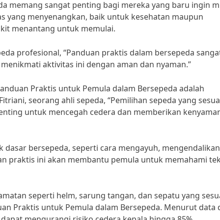
da memang sangat penting bagi mereka yang baru ingin m
tas yang menyenangkan, baik untuk kesehatan maupun
dikit menantang untuk memulai.
eda profesional, “Panduan praktis dalam bersepeda sanga
menikmati aktivitas ini dengan aman dan nyaman.”
 Panduan Praktis untuk Pemula dalam Bersepeda adalah
itriani, seorang ahli sepeda, “Pemilihan sepeda yang sesua
penting untuk mencegah cedera dan memberikan kenyama
ik dasar bersepeda, seperti cara mengayuh, mengendalikan
an praktis ini akan membantu pemula untuk memahami tek
matan seperti helm, sarung tangan, dan sepatu yang sesu
an Praktis untuk Pemula dalam Bersepeda. Menurut data 
apat mengurangi risiko cedera kepala hingga 85%.