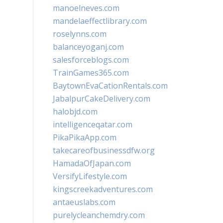
manoelneves.com
mandelaeffectlibrary.com
roselynns.com
balanceyoganj.com
salesforceblogs.com
TrainGames365.com
BaytownEvaCationRentals.com
JabalpurCakeDelivery.com
halobjd.com
intelligenceqatar.com
PikaPikaApp.com
takecareofbusinessdfw.org
HamadaOfJapan.com
VersifyLifestyle.com
kingscreekadventures.com
antaeuslabs.com
purelycleanchemdry.com