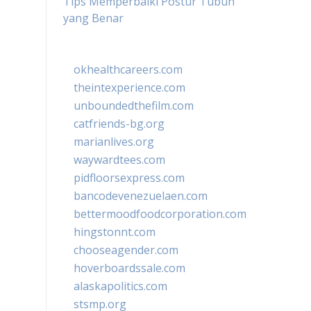
Tips Memperbaiki Postur Tubuh
yang Benar
okhealthcareers.com
theintexperience.com
unboundedthefilm.com
catfriends-bg.org
marianlives.org
waywardtees.com
pidfloorsexpress.com
bancodevenezuelaen.com
bettermoodfoodcorporation.com
hingstonnt.com
chooseagender.com
hoverboardssale.com
alaskapolitics.com
stsmp.org