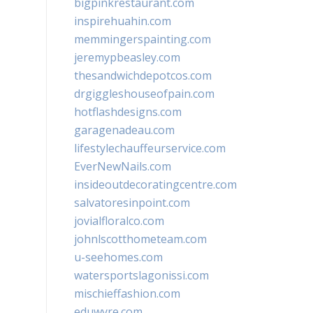
bigpinkrestaurant.com
inspirehuahin.com
memmingerspainting.com
jeremypbeasley.com
thesandwichdepotcos.com
drgiggleshouseofpain.com
hotflashdesigns.com
garagenadeau.com
lifestylechauffeurservice.com
EverNewNails.com
insideoutdecoratingcentre.com
salvatoresinpoint.com
jovialfloralco.com
johnlscotthometeam.com
u-seehomes.com
watersportslagonissi.com
mischieffashion.com
eduwyre.com