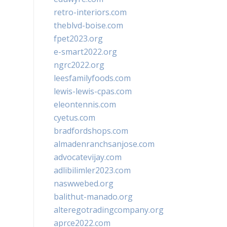
retro-interiors.com
theblvd-boise.com
fpet2023.org
e-smart2022.org
ngrc2022.org
leesfamilyfoods.com
lewis-lewis-cpas.com
eleontennis.com
cyetus.com
bradfordshops.com
almadenranchsanjose.com
advocatevijay.com
adlibilimler2023.com
naswwebed.org
balithut-manado.org
alteregotradingcompany.org
aprce2022.com