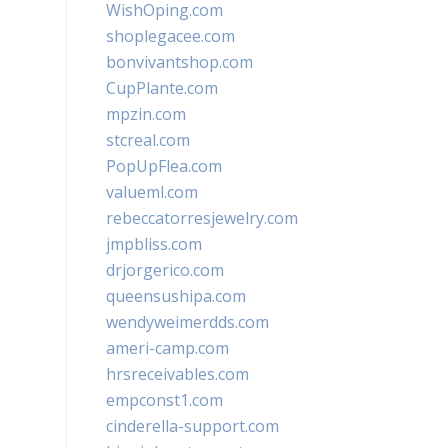
WishOping.com
shoplegacee.com
bonvivantshop.com
CupPlante.com
mpzin.com
stcreal.com
PopUpFlea.com
valueml.com
rebeccatorresjewelry.com
jmpbliss.com
drjorgerico.com
queensushipa.com
wendyweimerdds.com
ameri-camp.com
hrsreceivables.com
empconst1.com
cinderella-support.com