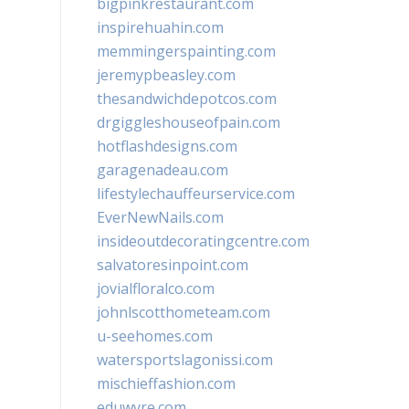
bigpinkrestaurant.com
inspirehuahin.com
memmingerspainting.com
jeremypbeasley.com
thesandwichdepotcos.com
drgiggleshouseofpain.com
hotflashdesigns.com
garagenadeau.com
lifestylechauffeurservice.com
EverNewNails.com
insideoutdecoratingcentre.com
salvatoresinpoint.com
jovialfloralco.com
johnlscotthometeam.com
u-seehomes.com
watersportslagonissi.com
mischieffashion.com
eduwyre.com