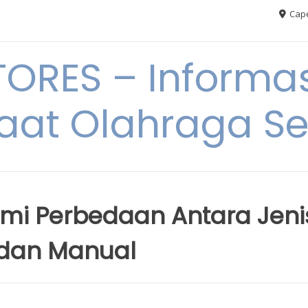
Cape
RES – Informas
aat Olahraga S
i Perbedaan Antara Jeni
 dan Manual