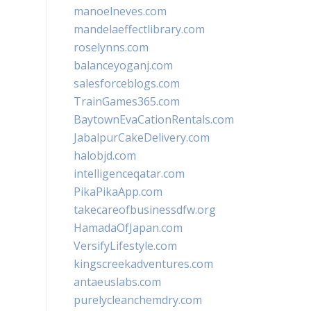
manoelneves.com
mandelaeffectlibrary.com
roselynns.com
balanceyoganj.com
salesforceblogs.com
TrainGames365.com
BaytownEvaCationRentals.com
JabalpurCakeDelivery.com
halobjd.com
intelligenceqatar.com
PikaPikaApp.com
takecareofbusinessdfw.org
HamadaOfJapan.com
VersifyLifestyle.com
kingscreekadventures.com
antaeuslabs.com
purelycleanchemdry.com