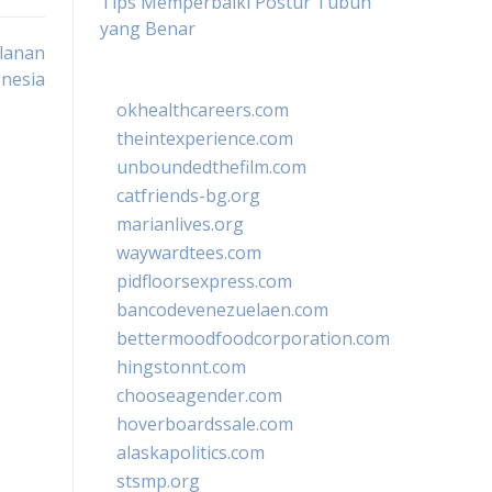
Tips Memperbaiki Postur Tubuh
yang Benar
alanan
nesia
okhealthcareers.com
theintexperience.com
unboundedthefilm.com
catfriends-bg.org
marianlives.org
waywardtees.com
pidfloorsexpress.com
bancodevenezuelaen.com
bettermoodfoodcorporation.com
hingstonnt.com
chooseagender.com
hoverboardssale.com
alaskapolitics.com
stsmp.org