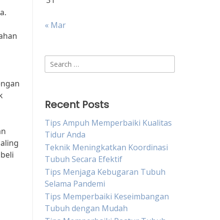
31
a.
« Mar
dahan
Search
for:
engan
k
Recent Posts
Tips Ampuh Memperbaiki Kualitas
an
Tidur Anda
aling
Teknik Meningkatkan Koordinasi
beli
Tubuh Secara Efektif
Tips Menjaga Kebugaran Tubuh
Selama Pandemi
Tips Memperbaiki Keseimbangan
Tubuh dengan Mudah