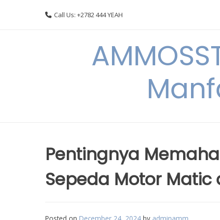
Skip
Call Us: +2782 444 YEAH
to
content
AMMOSSTO
Manf
Pentingnya Memaham
Sepeda Motor Matic
Posted on
December 24, 2024
by
adminamm