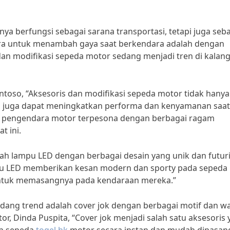
a berfungsi sebagai sarana transportasi, tetapi juga seb
cara untuk menambah gaya saat berkendara adalah dengan
 dan modifikasi sepeda motor sedang menjadi tren di kalan
ntoso, “Aksesoris dan modifikasi sepeda motor tidak hanya
pi juga dapat meningkatkan performa dan kenyamanan saat
ak pengendara motor terpesona dengan berbagai ragam
t ini.
ah lampu LED dengan berbagai desain yang unik dan futuri
mpu LED memberikan kesan modern dan sporty pada sepeda
 untuk memasangnya pada kendaraan mereka.”
sedang trend adalah cover jok dengan berbagai motif dan w
r, Dinda Puspita, “Cover jok menjadi salah satu aksesoris