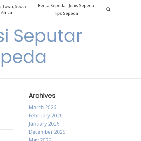
Berita Sepeda
Jenis Sepeda
 Town, South
Africa
Tips Sepeda
i Seputar
epeda
Archives
March 2026
February 2026
January 2026
December 2025
May 2025