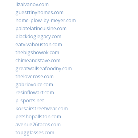
lizaivanov.com
guesttinyhomes.com
home-plow-by-meyer.com
palatelatincuisine.com
blackdoglegacy.com
eatvivahouston.com
thebigshowok.com
chimeandstave.com
greatwallseafoodny.com
theloverose.com
gabriovoice.com
resinflowart.com
p-sports.net
korsairstreetwear.com
petshopallston.com
avenue26tacos.com
topgglasses.com