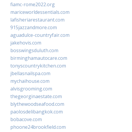
fiamc-rome2022.org
mariceworldessentials.com
lafisheriarestaurant.com
915jazzandmore.com
aguadulce-countryfair.com
jakehovis.com
bosswingsduluth.com
birminghamautocare.com
tonyscountrykitchen.com
jbellasnailspa.com
mychaihouse.com
alvisgrooming.com
thegeorginaestate.com
blythewoodseafood.com
paolosdelibangkok.com
bobacove.com
phoone24brookfield.com