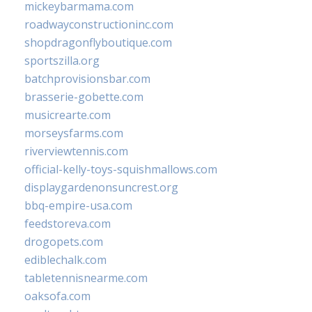
mickeybarmama.com
roadwayconstructioninc.com
shopdragonflyboutique.com
sportszilla.org
batchprovisionsbar.com
brasserie-gobette.com
musicrearte.com
morseysfarms.com
riverviewtennis.com
official-kelly-toys-squishmallows.com
displaygardenonsuncrest.org
bbq-empire-usa.com
feedstoreva.com
drogopets.com
ediblechalk.com
tabletennisnearme.com
oaksofa.com