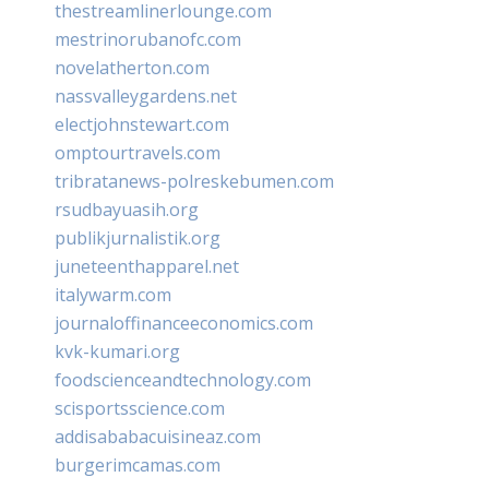
thestreamlinerlounge.com
mestrinorubanofc.com
novelatherton.com
nassvalleygardens.net
electjohnstewart.com
omptourtravels.com
tribratanews-polreskebumen.com
rsudbayuasih.org
publikjurnalistik.org
juneteenthapparel.net
italywarm.com
journaloffinanceeconomics.com
kvk-kumari.org
foodscienceandtechnology.com
scisportsscience.com
addisababacuisineaz.com
burgerimcamas.com