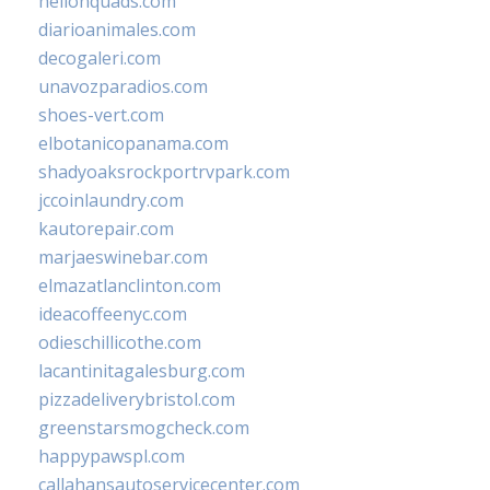
hellonquads.com
diarioanimales.com
decogaleri.com
unavozparadios.com
shoes-vert.com
elbotanicopanama.com
shadyoaksrockportrvpark.com
jccoinlaundry.com
kautorepair.com
marjaeswinebar.com
elmazatlanclinton.com
ideacoffeenyc.com
odieschillicothe.com
lacantinitagalesburg.com
pizzadeliverybristol.com
greenstarsmogcheck.com
happypawspl.com
callahansautoservicecenter.com