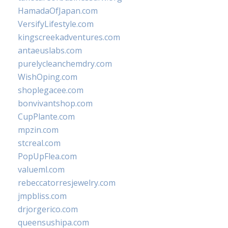
HamadaOfJapan.com
VersifyLifestyle.com
kingscreekadventures.com
antaeuslabs.com
purelycleanchemdry.com
WishOping.com
shoplegacee.com
bonvivantshop.com
CupPlante.com
mpzin.com
stcreal.com
PopUpFlea.com
valueml.com
rebeccatorresjewelry.com
jmpbliss.com
drjorgerico.com
queensushipa.com