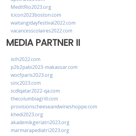
MedItRio2023.org
lcicon2023boston.com
waitangidayfestival2022.com
vacancesscolaires2022.com
MEDIA PARTNER II
isth2022.com
p2b2pabi2023-makassar.com
wocfparis2023.org
sinc2023.com
scdlqatar2022-qa.com
thecolumbiagrill.com
provisionscheeseandwineshoppe.com
khedi2023.org
akademikgeriatri2023.org
marmarapediatri2023.org