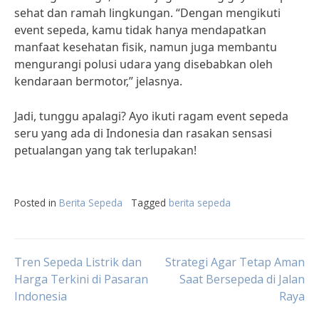
sehat dan ramah lingkungan. “Dengan mengikuti
event sepeda, kamu tidak hanya mendapatkan
manfaat kesehatan fisik, namun juga membantu
mengurangi polusi udara yang disebabkan oleh
kendaraan bermotor,” jelasnya.
Jadi, tunggu apalagi? Ayo ikuti ragam event sepeda
seru yang ada di Indonesia dan rasakan sensasi
petualangan yang tak terlupakan!
Posted in
Berita Sepeda
Tagged
berita sepeda
Post
Tren Sepeda Listrik dan
Strategi Agar Tetap Aman
Harga Terkini di Pasaran
Saat Bersepeda di Jalan
Indonesia
Raya
navigation