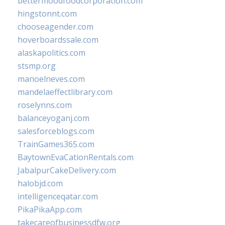
bettermoodfoodcorporation.com
hingstonnt.com
chooseagender.com
hoverboardssale.com
alaskapolitics.com
stsmp.org
manoelneves.com
mandelaeffectlibrary.com
roselynns.com
balanceyoganj.com
salesforceblogs.com
TrainGames365.com
BaytownEvaCationRentals.com
JabalpurCakeDelivery.com
halobjd.com
intelligenceqatar.com
PikaPikaApp.com
takecareofbusinessdfw.org