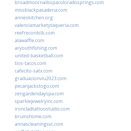
broadmoornailsspacoloradosprings.com
missblackpasadena.com
anneskitchen.org
valenciamarketytaqueria.com
reefrecordsllc.com
alawaffle.com
aryouthfishing.com
united-basketball.com
tios-tacos.com
cafecito-satx.com
graduacionviu2023.com
pecanjackstogo.com
zengardendayspa.com
sparklejewelryinc.com
ironcladtattoostudio.com
bruinshome.com
annascleaningsvc.com