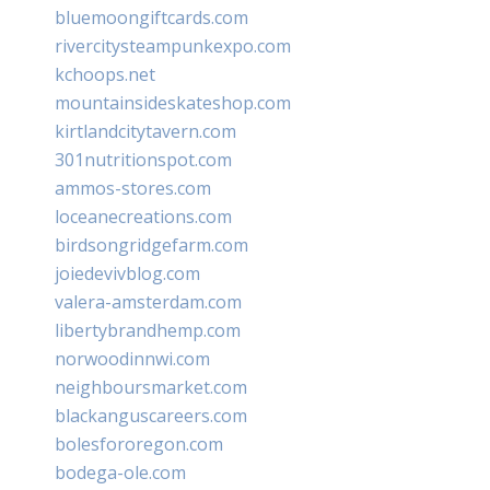
bluemoongiftcards.com
rivercitysteampunkexpo.com
kchoops.net
mountainsideskateshop.com
kirtlandcitytavern.com
301nutritionspot.com
ammos-stores.com
loceanecreations.com
birdsongridgefarm.com
joiedevivblog.com
valera-amsterdam.com
libertybrandhemp.com
norwoodinnwi.com
neighboursmarket.com
blackanguscareers.com
bolesfororegon.com
bodega-ole.com