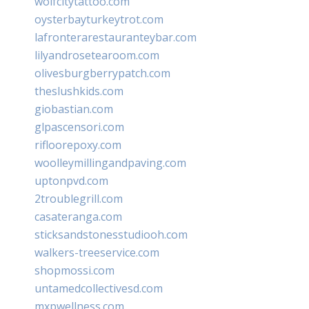
wolfcitytattoo.com
oysterbayturkeytrot.com
lafronterarestauranteybar.com
lilyandrosetearoom.com
olivesburgberrypatch.com
theslushkids.com
giobastian.com
glpascensori.com
rifloorepoxy.com
woolleymillingandpaving.com
uptonpvd.com
2troublegrill.com
casateranga.com
sticksandstonesstudiooh.com
walkers-treeservice.com
shopmossi.com
untamedcollectivesd.com
mxpwellness.com