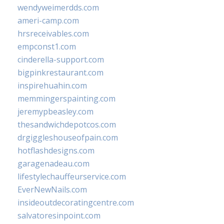
wendyweimerdds.com
ameri-camp.com
hrsreceivables.com
empconst1.com
cinderella-support.com
bigpinkrestaurant.com
inspirehuahin.com
memmingerspainting.com
jeremypbeasley.com
thesandwichdepotcos.com
drgiggleshouseofpain.com
hotflashdesigns.com
garagenadeau.com
lifestylechauffeurservice.com
EverNewNails.com
insideoutdecoratingcentre.com
salvatoresinpoint.com