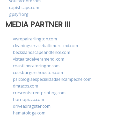
soultacohtx.com
capishcaps.com
gpsyfl.org
MEDIA PARTNER III
vwrepairarlington.com
cleaningservicebaltimore-md.com
beckslandscapeandfence.com
vistaaltadelveramendi.com
coastlinecateringnc.com
cuesburgershouston.com
psicologiaespecializadaencampeche.com
dmtacos.com
crescentstreetprinting.com
hornopizza.com
driveadragster.com
hematologa.com