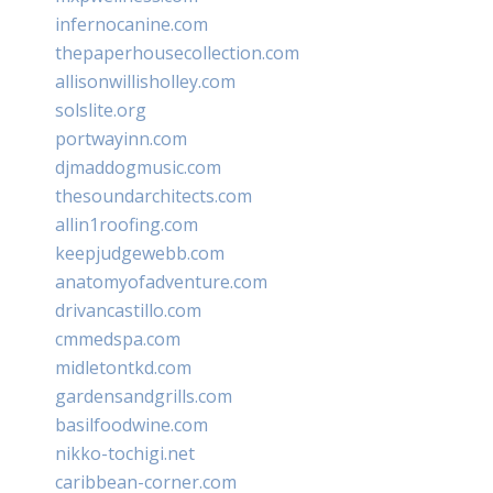
infernocanine.com
thepaperhousecollection.com
allisonwillisholley.com
solslite.org
portwayinn.com
djmaddogmusic.com
thesoundarchitects.com
allin1roofing.com
keepjudgewebb.com
anatomyofadventure.com
drivancastillo.com
cmmedspa.com
midletontkd.com
gardensandgrills.com
basilfoodwine.com
nikko-tochigi.net
caribbean-corner.com