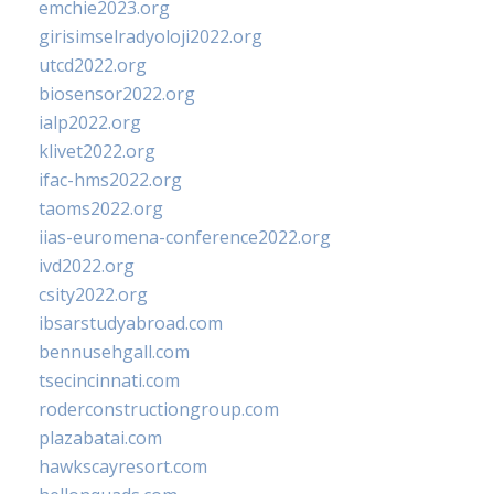
emchie2023.org
girisimselradyoloji2022.org
utcd2022.org
biosensor2022.org
ialp2022.org
klivet2022.org
ifac-hms2022.org
taoms2022.org
iias-euromena-conference2022.org
ivd2022.org
csity2022.org
ibsarstudyabroad.com
bennusehgall.com
tsecincinnati.com
roderconstructiongroup.com
plazabatai.com
hawkscayresort.com