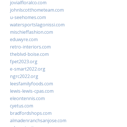
jovialfloralco.com
johnlscotthometeam.com
u-seehomes.com
watersportslagonissi.com
mischieffashion.com
eduwyre.com
retro-interiors.com
theblvd-boise.com
fpet2023.org
e-smart2022.org
ngrc2022.org
leesfamilyfoods.com
lewis-lewis-cpas.com
eleontennis.com
cyetus.com
bradfordshops.com
almadenranchsanjose.com