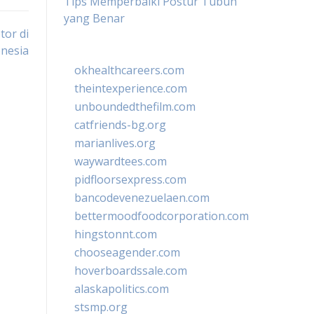
Tips Memperbaiki Postur Tubuh
yang Benar
tor di
nesia
okhealthcareers.com
theintexperience.com
unboundedthefilm.com
catfriends-bg.org
marianlives.org
waywardtees.com
pidfloorsexpress.com
bancodevenezuelaen.com
bettermoodfoodcorporation.com
hingstonnt.com
chooseagender.com
hoverboardssale.com
alaskapolitics.com
stsmp.org