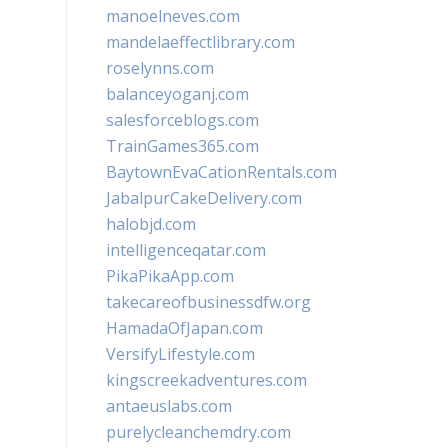
manoelneves.com
mandelaeffectlibrary.com
roselynns.com
balanceyoganj.com
salesforceblogs.com
TrainGames365.com
BaytownEvaCationRentals.com
JabalpurCakeDelivery.com
halobjd.com
intelligenceqatar.com
PikaPikaApp.com
takecareofbusinessdfw.org
HamadaOfJapan.com
VersifyLifestyle.com
kingscreekadventures.com
antaeuslabs.com
purelycleanchemdry.com