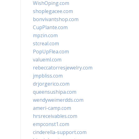
WishOping.com
shoplegacee.com
bonvivantshop.com
CupPlante.com
mpzin.com
stcreal.com
PopUpFlea.com
valueml.com
rebeccatorresjewelry.com
jmpbliss.com
drjorgerico.com
queensushipa.com
wendyweimerdds.com
ameri-camp.com
hrsreceivables.com
empconst1.com
cinderella-support.com