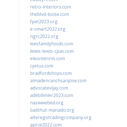
retro-interiors.com
theblvd-boise.com
fpet2023.org
e-smart2022.org
ngrc2022.org
leesfamilyfoods.com
lewis-lewis-cpas.com
eleontennis.com
cyetus.com
bradfordshops.com
almadenranchsanjose.com
advocatevijay.com
adlibilimler2023.com
naswwebed.org
balithut-manado.org
alteregotradingcompany.org
aprce2022.com