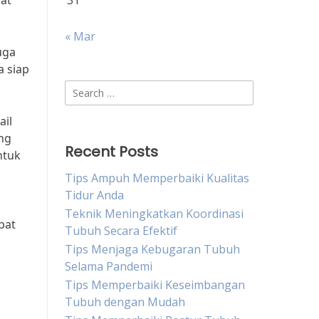
at
31
« Mar
uga
a siap
Search
for:
ail
ang
Recent Posts
ntuk
Tips Ampuh Memperbaiki Kualitas
Tidur Anda
Teknik Meningkatkan Koordinasi
pat
Tubuh Secara Efektif
Tips Menjaga Kebugaran Tubuh
Selama Pandemi
Tips Memperbaiki Keseimbangan
Tubuh dengan Mudah