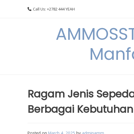
Skip
Call Us: +2782 444 YEAH
to
content
AMMOSSTO
Manf
Ragam Jenis Sepeda
Berbagai Kebutuhan 
Posted on
March 4, 2025
by
adminamm