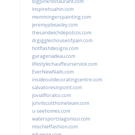
bigpinkrestaurant.com
inspirehuahin.com
memmingerspainting.com
jeremypbeasley.com
thesandwichdepotcos.com
drgiggleshouseofpain.com
hotflashdesigns.com
garagenadeau.com
lifestylechauffeurservice.com
EverNewNails.com
insideoutdecoratingcentre.com
salvatoresinpoint.com
jovialfloralco.com
johnlscotthometeam.com
u-seehomes.com
watersportslagonissi.com
mischieffashion.com
eduwyre.com