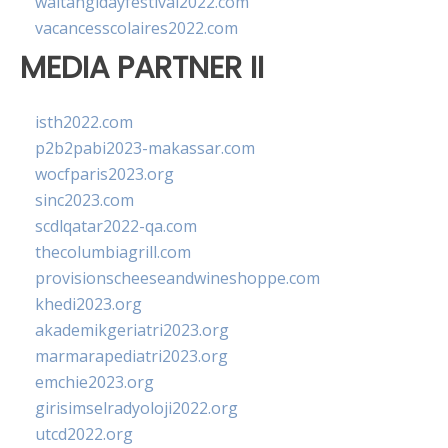
waitangidayfestival2022.com
vacancesscolaires2022.com
MEDIA PARTNER II
isth2022.com
p2b2pabi2023-makassar.com
wocfparis2023.org
sinc2023.com
scdlqatar2022-qa.com
thecolumbiagrill.com
provisionscheeseandwineshoppe.com
khedi2023.org
akademikgeriatri2023.org
marmarapediatri2023.org
emchie2023.org
girisimselradyoloji2022.org
utcd2022.org