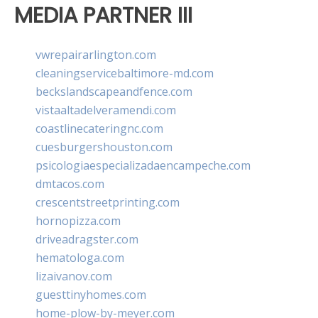
MEDIA PARTNER III
vwrepairarlington.com
cleaningservicebaltimore-md.com
beckslandscapeandfence.com
vistaaltadelveramendi.com
coastlinecateringnc.com
cuesburgershouston.com
psicologiaespecializadaencampeche.com
dmtacos.com
crescentstreetprinting.com
hornopizza.com
driveadragster.com
hematologa.com
lizaivanov.com
guesttinyhomes.com
home-plow-by-meyer.com