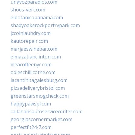
unavozparadios.com
shoes-vert.com
elbotanicopanama.com
shadyoaksrockportrvpark.com
jccoinlaundry.com
kautorepair.com
marjaeswinebar.com
elmazatlanclinton.com
ideacoffeenyc.com
odieschillicothe.com
lacantinitagalesburg.com
pizzadeliverybristol.com
greenstarsmogcheck.com
happypawspl.com
callahansautoservicecenter.com
georgiascornermarket.com
perfectfit24-7.com