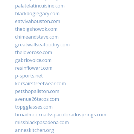
palatelatincuisine.com
blackdoglegacy.com
eatvivahouston.com
thebigshowok.com
chimeandstave.com
greatwallseafoodny.com
theloverose.com
gabriovoice.com
resinflowart.com
p-sports.net
korsairstreetwear.com
petshopallston.com
avenue26tacos.com
topgglasses.com
broadmoornailsspacoloradosprings.com
missblackpasadena.com
anneskitchen.org