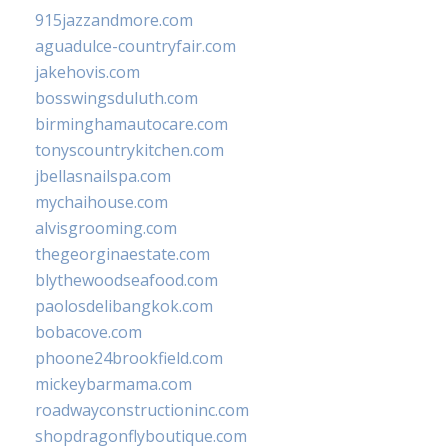
915jazzandmore.com
aguadulce-countryfair.com
jakehovis.com
bosswingsduluth.com
birminghamautocare.com
tonyscountrykitchen.com
jbellasnailspa.com
mychaihouse.com
alvisgrooming.com
thegeorginaestate.com
blythewoodseafood.com
paolosdelibangkok.com
bobacove.com
phoone24brookfield.com
mickeybarmama.com
roadwayconstructioninc.com
shopdragonflyboutique.com