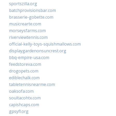
sportszilla.org
batchprovisionsbar.com
brasserie-gobette.com
musicrearte.com
morseysfarms.com
riverviewtennis.com
official-kelly-toys-squishmallows.com
displaygardenonsuncrest.org
bbq-empire-usa.com
feedstoreva.com
drogopets.com
ediblechalk.com
tabletennisnearme.com
oaksofa.com
soultacohtx.com
capishcaps.com
gpsyfl.org