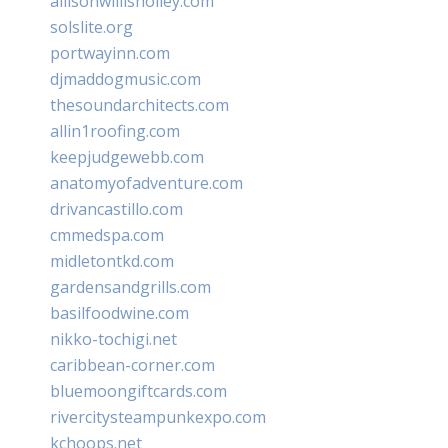
allisonwillisholley.com
solslite.org
portwayinn.com
djmaddogmusic.com
thesoundarchitects.com
allin1roofing.com
keepjudgewebb.com
anatomyofadventure.com
drivancastillo.com
cmmedspa.com
midletontkd.com
gardensandgrills.com
basilfoodwine.com
nikko-tochigi.net
caribbean-corner.com
bluemoongiftcards.com
rivercitysteampunkexpo.com
kchoops.net