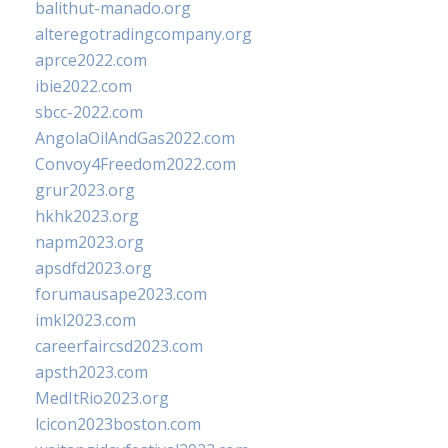
balithut-manado.org
alteregotradingcompany.org
aprce2022.com
ibie2022.com
sbcc-2022.com
AngolaOilAndGas2022.com
Convoy4Freedom2022.com
grur2023.org
hkhk2023.org
napm2023.org
apsdfd2023.org
forumausape2023.com
imkl2023.com
careerfaircsd2023.com
apsth2023.com
MedItRio2023.org
lcicon2023boston.com