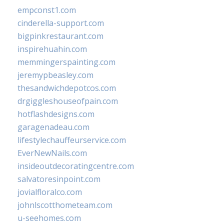
empconst1.com
cinderella-support.com
bigpinkrestaurant.com
inspirehuahin.com
memmingerspainting.com
jeremypbeasley.com
thesandwichdepotcos.com
drgiggleshouseofpain.com
hotflashdesigns.com
garagenadeau.com
lifestylechauffeurservice.com
EverNewNails.com
insideoutdecoratingcentre.com
salvatoresinpoint.com
jovialfloralco.com
johnlscotthometeam.com
u-seehomes.com