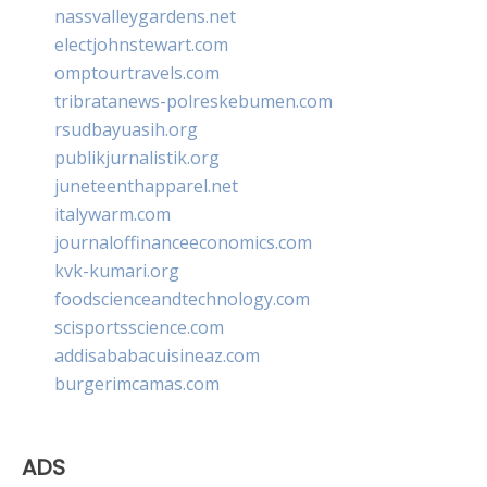
nassvalleygardens.net
electjohnstewart.com
omptourtravels.com
tribratanews-polreskebumen.com
rsudbayuasih.org
publikjurnalistik.org
juneteenthapparel.net
italywarm.com
journaloffinanceeconomics.com
kvk-kumari.org
foodscienceandtechnology.com
scisportsscience.com
addisababacuisineaz.com
burgerimcamas.com
ADS