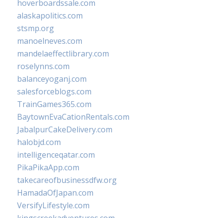
hoverboardssale.com
alaskapolitics.com
stsmp.org
manoelneves.com
mandelaeffectlibrary.com
roselynns.com
balanceyoganj.com
salesforceblogs.com
TrainGames365.com
BaytownEvaCationRentals.com
JabalpurCakeDelivery.com
halobjd.com
intelligenceqatar.com
PikaPikaApp.com
takecareofbusinessdfw.org
HamadaOfJapan.com
VersifyLifestyle.com