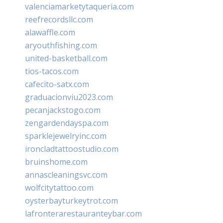
valenciamarketytaqueria.com
reefrecordsllc.com
alawaffle.com
aryouthfishing.com
united-basketball.com
tios-tacos.com
cafecito-satx.com
graduacionviu2023.com
pecanjackstogo.com
zengardendayspa.com
sparklejewelryinc.com
ironcladtattoostudio.com
bruinshome.com
annascleaningsvc.com
wolfcitytattoo.com
oysterbayturkeytrot.com
lafronterarestauranteybar.com