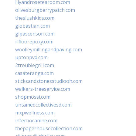
lilyandrosetearoom.com
olivesburgberrypatch.com
theslushkids.com
giobastian.com
glpascensori.com
rifloorepoxy.com
woolleymillingandpaving.com
uptonpvd.com
2troublegrill.com
casateranga.com
sticksandstonesstudiooh.com
walkers-treeservice.com
shopmossi.com
untamedcollectivesd.com
mxpwellness.com
infernocanine.com
thepaperhousecollection.com