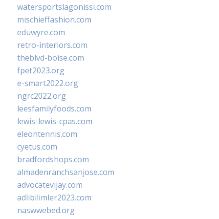
watersportslagonissi.com
mischieffashion.com
eduwyre.com
retro-interiors.com
theblvd-boise.com
fpet2023.org
e-smart2022.org
ngrc2022.org
leesfamilyfoods.com
lewis-lewis-cpas.com
eleontennis.com
cyetus.com
bradfordshops.com
almadenranchsanjose.com
advocatevijay.com
adlibilimler2023.com
naswwebed.org