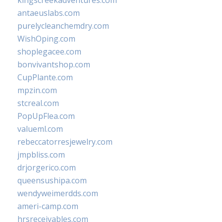
kingscreekadventures.com
antaeuslabs.com
purelycleanchemdry.com
WishOping.com
shoplegacee.com
bonvivantshop.com
CupPlante.com
mpzin.com
stcreal.com
PopUpFlea.com
valueml.com
rebeccatorresjewelry.com
jmpbliss.com
drjorgerico.com
queensushipa.com
wendyweimerdds.com
ameri-camp.com
hrsreceivables.com