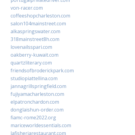
portugalprivatedriver.com
von-racer.com
coffeeshopcharleston.com
salon104mainstreet.com
alkaspringswater.com
318mainstreet8h.com
lovenailsspari.com
oakberry-kuwait.com
quartzliterary.com
friendsofbroderickpark.com
studiopiattellina.com
jannagrillspringfield.com
fujiyamacharleston.com
elpatronchardon.com
donglaishun-order.com
fiamc-rome2022.org
mariceworldessentials.com
lafisheriarestaurant.com