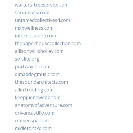
walkers-treeservice.com
shopmossi.com
untamedcollectivesd.com
mxpwellness.com
infernocanine.com
thepaperhousecollection.com
allisonwillisholley.com
solslite.org
portwayinn.com
djmaddogmusic.com
thesoundarchitects.com
allin1roofing.com
keepjudgewebb.com
anatomyofadventure.com
drivancastillo.com
cmmedspa.com
midletontkd.com