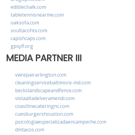
ediblechalk.com
tabletennisnearme.com
oaksofa.com
soultacohtx.com
capishcaps.com
gpsyfl.org
MEDIA PARTNER III
vwrepairarlington.com
cleaningservicebaltimore-md.com
beckslandscapeandfence.com
vistaaltadelveramendi.com
coastlinecateringnc.com
cuesburgershouston.com
psicologiaespecializadaencampeche.com
dmtacos.com