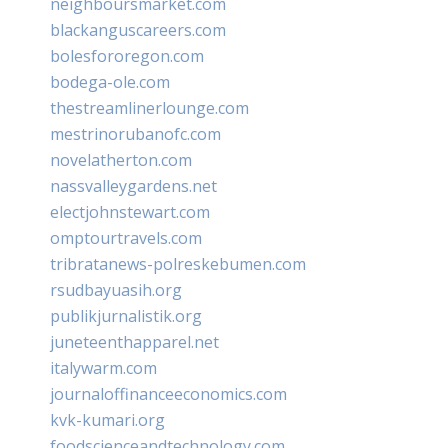
neighboursmarket.com
blackanguscareers.com
bolesfororegon.com
bodega-ole.com
thestreamlinerlounge.com
mestrinorubanofc.com
novelatherton.com
nassvalleygardens.net
electjohnstewart.com
omptourtravels.com
tribratanews-polreskebumen.com
rsudbayuasih.org
publikjurnalistik.org
juneteenthapparel.net
italywarm.com
journaloffinanceeconomics.com
kvk-kumari.org
foodscienceandtechnology.com