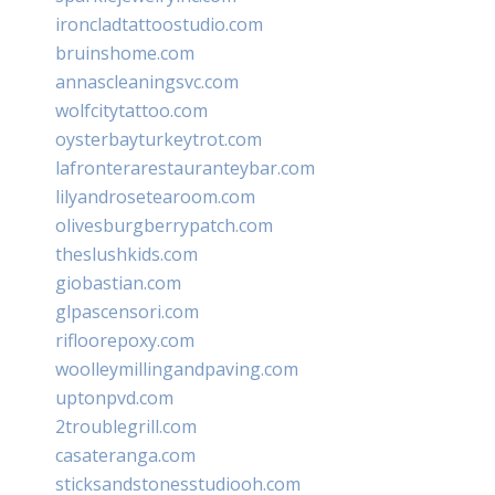
ironcladtattoostudio.com
bruinshome.com
annascleaningsvc.com
wolfcitytattoo.com
oysterbayturkeytrot.com
lafronterarestauranteybar.com
lilyandrosetearoom.com
olivesburgberrypatch.com
theslushkids.com
giobastian.com
glpascensori.com
rifloorepoxy.com
woolleymillingandpaving.com
uptonpvd.com
2troublegrill.com
casateranga.com
sticksandstonesstudiooh.com