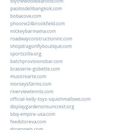
blythewoodseafood.com
paolosdelibangkok.com
bobacove.com
phoone24brookfield.com
mickeybarmama.com
roadwayconstructioninc.com
shopdragonflyboutique.com
sportszilla.org
batchprovisionsbar.com
brasserie-gobette.com
musicrearte.com
morseysfarms.com
riverviewtennis.com
official-kelly-toys-squishmallows.com
displaygardenonsuncrest.org
bbq-empire-usa.com
feedstoreva.com
drogopets.com