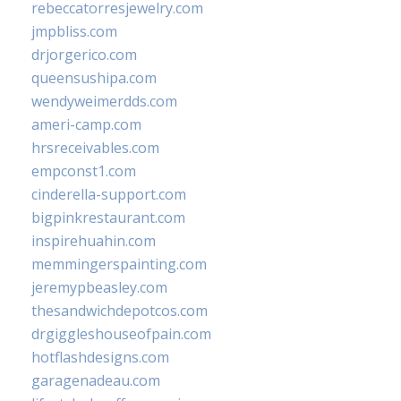
rebeccatorresjewelry.com
jmpbliss.com
drjorgerico.com
queensushipa.com
wendyweimerdds.com
ameri-camp.com
hrsreceivables.com
empconst1.com
cinderella-support.com
bigpinkrestaurant.com
inspirehuahin.com
memmingerspainting.com
jeremypbeasley.com
thesandwichdepotcos.com
drgiggleshouseofpain.com
hotflashdesigns.com
garagenadeau.com