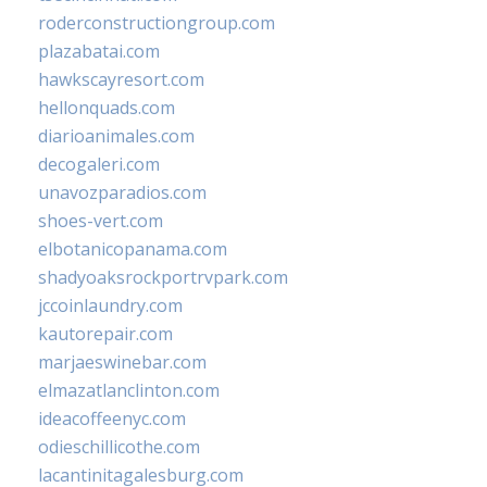
roderconstructiongroup.com
plazabatai.com
hawkscayresort.com
hellonquads.com
diarioanimales.com
decogaleri.com
unavozparadios.com
shoes-vert.com
elbotanicopanama.com
shadyoaksrockportrvpark.com
jccoinlaundry.com
kautorepair.com
marjaeswinebar.com
elmazatlanclinton.com
ideacoffeenyc.com
odieschillicothe.com
lacantinitagalesburg.com