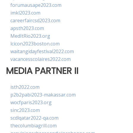
forumausape2023.com
imkl2023.com
careerfaircsd2023.com
apsth2023.com
MedItRio2023.org
lcicon2023boston.com
waitangidayfestival2022.com
vacancesscolaires2022.com
MEDIA PARTNER II
isth2022.com
p2b2pabi2023-makassar.com
wocfparis2023.org
sinc2023.com
scdlqatar2022-qa.com
thecolumbiagrill.com