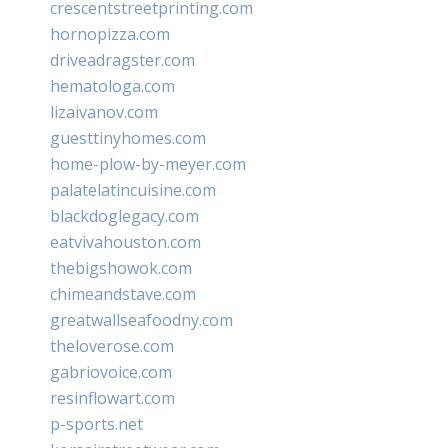
crescentstreetprinting.com
hornopizza.com
driveadragster.com
hematologa.com
lizaivanov.com
guesttinyhomes.com
home-plow-by-meyer.com
palatelatincuisine.com
blackdoglegacy.com
eatvivahouston.com
thebigshowok.com
chimeandstave.com
greatwallseafoodny.com
theloverose.com
gabriovoice.com
resinflowart.com
p-sports.net