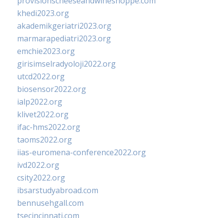
provisionscheeseandwineshoppe.com
khedi2023.org
akademikgeriatri2023.org
marmarapediatri2023.org
emchie2023.org
girisimselradyoloji2022.org
utcd2022.org
biosensor2022.org
ialp2022.org
klivet2022.org
ifac-hms2022.org
taoms2022.org
iias-euromena-conference2022.org
ivd2022.org
csity2022.org
ibsarstudyabroad.com
bennusehgall.com
tsecincinnati.com