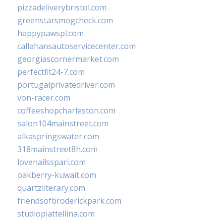
pizzadeliverybristol.com
greenstarsmogcheck.com
happypawspl.com
callahansautoservicecenter.com
georgiascornermarket.com
perfectfit24-7.com
portugalprivatedriver.com
von-racer.com
coffeeshopcharleston.com
salon104mainstreet.com
alkaspringswater.com
318mainstreet8h.com
lovenailsspari.com
oakberry-kuwait.com
quartzliterary.com
friendsofbroderickpark.com
studiopiattellina.com