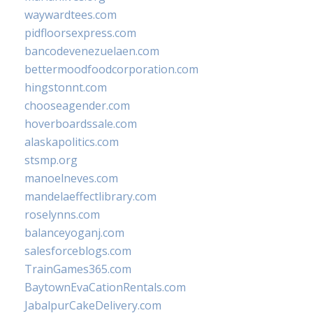
waywardtees.com
pidfloorsexpress.com
bancodevenezuelaen.com
bettermoodfoodcorporation.com
hingstonnt.com
chooseagender.com
hoverboardssale.com
alaskapolitics.com
stsmp.org
manoelneves.com
mandelaeffectlibrary.com
roselynns.com
balanceyoganj.com
salesforceblogs.com
TrainGames365.com
BaytownEvaCationRentals.com
JabalpurCakeDelivery.com