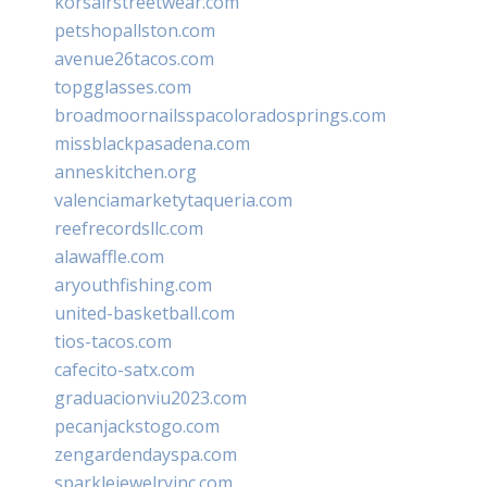
korsairstreetwear.com
petshopallston.com
avenue26tacos.com
topgglasses.com
broadmoornailsspacoloradosprings.com
missblackpasadena.com
anneskitchen.org
valenciamarketytaqueria.com
reefrecordsllc.com
alawaffle.com
aryouthfishing.com
united-basketball.com
tios-tacos.com
cafecito-satx.com
graduacionviu2023.com
pecanjackstogo.com
zengardendayspa.com
sparklejewelryinc.com