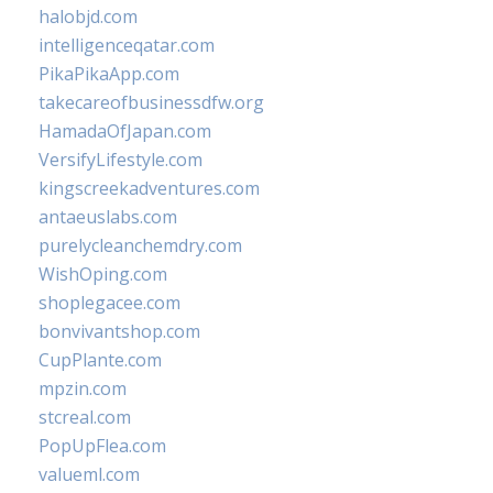
halobjd.com
intelligenceqatar.com
PikaPikaApp.com
takecareofbusinessdfw.org
HamadaOfJapan.com
VersifyLifestyle.com
kingscreekadventures.com
antaeuslabs.com
purelycleanchemdry.com
WishOping.com
shoplegacee.com
bonvivantshop.com
CupPlante.com
mpzin.com
stcreal.com
PopUpFlea.com
valueml.com