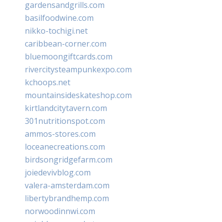
gardensandgrills.com
basilfoodwine.com
nikko-tochigi.net
caribbean-corner.com
bluemoongiftcards.com
rivercitysteampunkexpo.com
kchoops.net
mountainsideskateshop.com
kirtlandcitytavern.com
301nutritionspot.com
ammos-stores.com
loceanecreations.com
birdsongridgefarm.com
joiedevivblog.com
valera-amsterdam.com
libertybrandhemp.com
norwoodinnwi.com