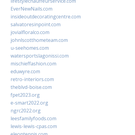
lifestylechauffeurservice.com
EverNewNails.com
insideoutdecoratingcentre.com
salvatoresinpoint.com
jovialfloralco.com
johnlscotthometeam.com
u-seehomes.com
watersportslagonissi.com
mischieffashion.com
eduwyre.com
retro-interiors.com
theblvd-boise.com
fpet2023.org
e-smart2022.org
ngrc2022.org
leesfamilyfoods.com
lewis-lewis-cpas.com
eleontennis.com