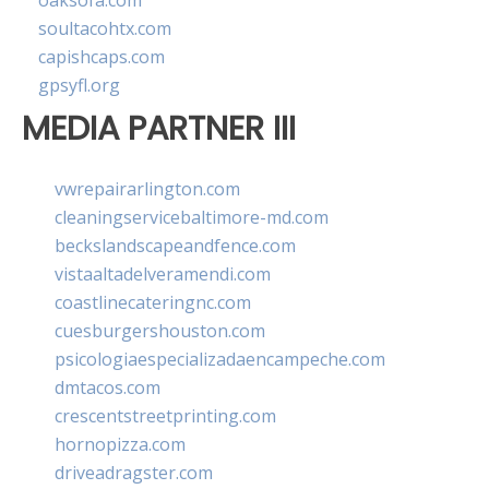
oaksofa.com
soultacohtx.com
capishcaps.com
gpsyfl.org
MEDIA PARTNER III
vwrepairarlington.com
cleaningservicebaltimore-md.com
beckslandscapeandfence.com
vistaaltadelveramendi.com
coastlinecateringnc.com
cuesburgershouston.com
psicologiaespecializadaencampeche.com
dmtacos.com
crescentstreetprinting.com
hornopizza.com
driveadragster.com