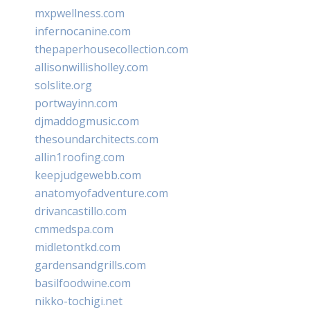
mxpwellness.com
infernocanine.com
thepaperhousecollection.com
allisonwillisholley.com
solslite.org
portwayinn.com
djmaddogmusic.com
thesoundarchitects.com
allin1roofing.com
keepjudgewebb.com
anatomyofadventure.com
drivancastillo.com
cmmedspa.com
midletontkd.com
gardensandgrills.com
basilfoodwine.com
nikko-tochigi.net