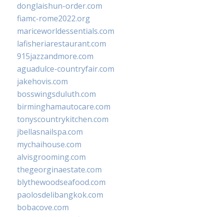
donglaishun-order.com
fiamc-rome2022.org
mariceworldessentials.com
lafisheriarestaurant.com
915jazzandmore.com
aguadulce-countryfair.com
jakehovis.com
bosswingsduluth.com
birminghamautocare.com
tonyscountrykitchen.com
jbellasnailspa.com
mychaihouse.com
alvisgrooming.com
thegeorginaestate.com
blythewoodseafood.com
paolosdelibangkok.com
bobacove.com