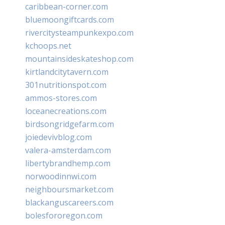
caribbean-corner.com
bluemoongiftcards.com
rivercitysteampunkexpo.com
kchoops.net
mountainsideskateshop.com
kirtlandcitytavern.com
301nutritionspot.com
ammos-stores.com
loceanecreations.com
birdsongridgefarm.com
joiedevivblog.com
valera-amsterdam.com
libertybrandhemp.com
norwoodinnwi.com
neighboursmarket.com
blackanguscareers.com
bolesfororegon.com