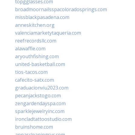
topgglasses.com
broadmoornailsspacoloradosprings.com
missblackpasadena.com
anneskitchen.org
valenciamarketytaqueria.com
reefrecordsllc.com
alawaffle.com
aryouthfishing.com
united-basketball.com
tios-tacos.com
cafecito-satx.com
graduacionviu2023.com
pecanjackstogo.com
zengardendayspa.com
sparklejewelryinc.com
ironcladtattoostudio.com
bruinshome.com
annascleaningsvc.com