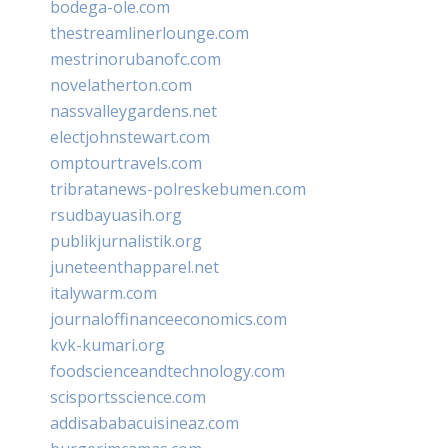
bodega-ole.com
thestreamlinerlounge.com
mestrinorubanofc.com
novelatherton.com
nassvalleygardens.net
electjohnstewart.com
omptourtravels.com
tribratanews-polreskebumen.com
rsudbayuasih.org
publikjurnalistik.org
juneteenthapparel.net
italywarm.com
journaloffinanceeconomics.com
kvk-kumari.org
foodscienceandtechnology.com
scisportsscience.com
addisababacuisineaz.com