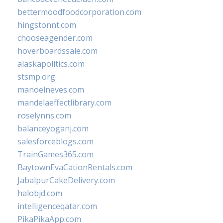
bettermoodfoodcorporation.com
hingstonnt.com
chooseagender.com
hoverboardssale.com
alaskapolitics.com
stsmp.org
manoelneves.com
mandelaeffectlibrary.com
roselynns.com
balanceyoganj.com
salesforceblogs.com
TrainGames365.com
BaytownEvaCationRentals.com
JabalpurCakeDelivery.com
halobjd.com
intelligenceqatar.com
PikaPikaApp.com