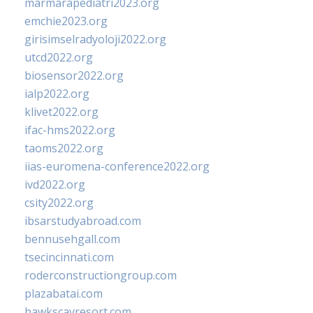
marmarapediatri2023.org
emchie2023.org
girisimselradyoloji2022.org
utcd2022.org
biosensor2022.org
ialp2022.org
klivet2022.org
ifac-hms2022.org
taoms2022.org
iias-euromena-conference2022.org
ivd2022.org
csity2022.org
ibsarstudyabroad.com
bennusehgall.com
tsecincinnati.com
roderconstructiongroup.com
plazabatai.com
hawkscayresort.com