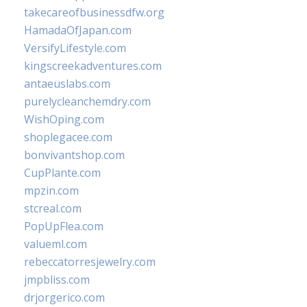
takecareofbusinessdfw.org
HamadaOfJapan.com
VersifyLifestyle.com
kingscreekadventures.com
antaeuslabs.com
purelycleanchemdry.com
WishOping.com
shoplegacee.com
bonvivantshop.com
CupPlante.com
mpzin.com
stcreal.com
PopUpFlea.com
valueml.com
rebeccatorresjewelry.com
jmpbliss.com
drjorgerico.com