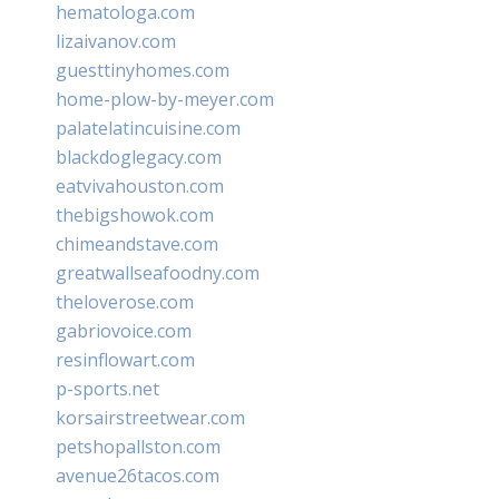
hematologa.com
lizaivanov.com
guesttinyhomes.com
home-plow-by-meyer.com
palatelatincuisine.com
blackdoglegacy.com
eatvivahouston.com
thebigshowok.com
chimeandstave.com
greatwallseafoodny.com
theloverose.com
gabriovoice.com
resinflowart.com
p-sports.net
korsairstreetwear.com
petshopallston.com
avenue26tacos.com