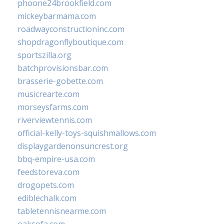
phoone24brookfield.com
mickeybarmama.com
roadwayconstructioninc.com
shopdragonflyboutique.com
sportszilla.org
batchprovisionsbar.com
brasserie-gobette.com
musicrearte.com
morseysfarms.com
riverviewtennis.com
official-kelly-toys-squishmallows.com
displaygardenonsuncrest.org
bbq-empire-usa.com
feedstoreva.com
drogopets.com
ediblechalk.com
tabletennisnearme.com