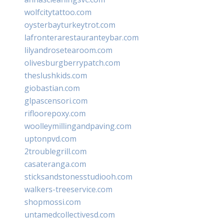
wolfcitytattoo.com
oysterbayturkeytrot.com
lafronterarestauranteybar.com
lilyandrosetearoom.com
olivesburgberrypatch.com
theslushkids.com
giobastian.com
glpascensori.com
rifloorepoxy.com
woolleymillingandpaving.com
uptonpvd.com
2troublegrill.com
casateranga.com
sticksandstonesstudiooh.com
walkers-treeservice.com
shopmossi.com
untamedcollectivesd.com