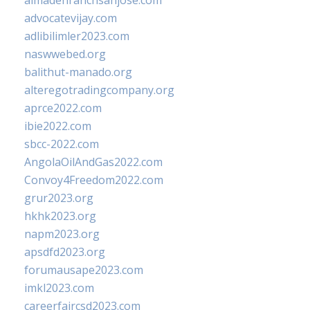
almadenranchsanjose.com
advocatevijay.com
adlibilimler2023.com
naswwebed.org
balithut-manado.org
alteregotradingcompany.org
aprce2022.com
ibie2022.com
sbcc-2022.com
AngolaOilAndGas2022.com
Convoy4Freedom2022.com
grur2023.org
hkhk2023.org
napm2023.org
apsdfd2023.org
forumausape2023.com
imkl2023.com
careerfaircsd2023.com