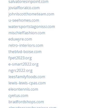
salvatoresinpoint.com
jovialfloralco.com
johnlscotthometeam.com
u-seehomes.com
watersportslagonissi.com
mischieffashion.com
eduwyre.com
retro-interiors.com
theblvd-boise.com
fpet2023.org
e-smart2022.org
ngrc2022.org
leesfamilyfoods.com
lewis-lewis-cpas.com
eleontennis.com
cyetus.com
bradfordshops.com