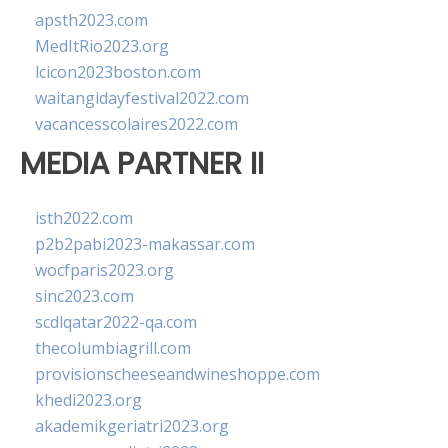
apsth2023.com
MedItRio2023.org
lcicon2023boston.com
waitangidayfestival2022.com
vacancesscolaires2022.com
MEDIA PARTNER II
isth2022.com
p2b2pabi2023-makassar.com
wocfparis2023.org
sinc2023.com
scdlqatar2022-qa.com
thecolumbiagrill.com
provisionscheeseandwineshoppe.com
khedi2023.org
akademikgeriatri2023.org