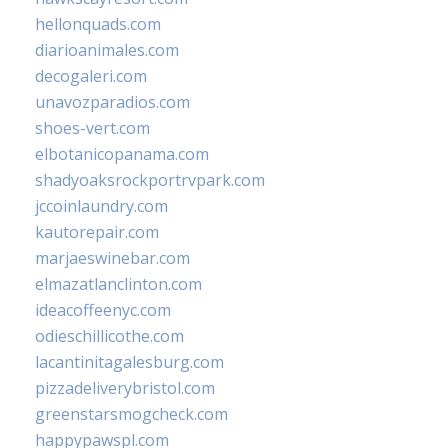
hellonquads.com
diarioanimales.com
decogaleri.com
unavozparadios.com
shoes-vert.com
elbotanicopanama.com
shadyoaksrockportrvpark.com
jccoinlaundry.com
kautorepair.com
marjaeswinebar.com
elmazatlanclinton.com
ideacoffeenyc.com
odieschillicothe.com
lacantinitagalesburg.com
pizzadeliverybristol.com
greenstarsmogcheck.com
happypawspl.com