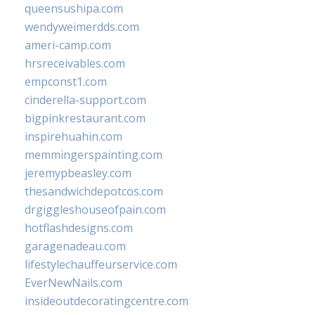
queensushipa.com
wendyweimerdds.com
ameri-camp.com
hrsreceivables.com
empconst1.com
cinderella-support.com
bigpinkrestaurant.com
inspirehuahin.com
memmingerspainting.com
jeremypbeasley.com
thesandwichdepotcos.com
drgiggleshouseofpain.com
hotflashdesigns.com
garagenadeau.com
lifestylechauffeurservice.com
EverNewNails.com
insideoutdecoratingcentre.com