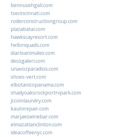
bennusehgall.com
tsecincinnati.com
roderconstructiongroup.com
plazabatai.com
hawkscayresort.com
hellonquads.com
diarioanimales.com
decogaleri.com
unavozparadios.com
shoes-vert.com
elbotanicopanama.com
shadyoaksrockportrvpark.com
jccoinlaundry.com
kautorepair.com
marjaeswinebar.com
elmazatlanclinton.com
ideacoffeenyc.com