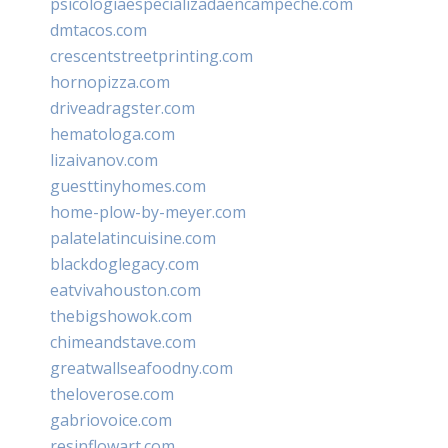
psicologiaespecializadaencampeche.com
dmtacos.com
crescentstreetprinting.com
hornopizza.com
driveadragster.com
hematologa.com
lizaivanov.com
guesttinyhomes.com
home-plow-by-meyer.com
palatelatincuisine.com
blackdoglegacy.com
eatvivahouston.com
thebigshowok.com
chimeandstave.com
greatwallseafoodny.com
theloverose.com
gabriovoice.com
resinflowart.com