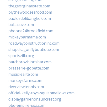
thegeorginaestate.com
blythewoodseafood.com
paolosdelibangkok.com
bobacove.com
phoone24brookfield.com
mickeybarmama.com
roadwayconstructioninc.com
shopdragonflyboutique.com
sportszilla.org
batchprovisionsbar.com
brasserie-gobette.com
musicrearte.com
morseysfarms.com
riverviewtennis.com
official-kelly-toys-squishmallows.com
displaygardenonsuncrest.org
bbq-empire-usa.com