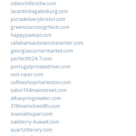
odieschillicothe.com
lacantinitagalesburg.com
pizzadeliverybristol.com
greenstarsmogcheck.com
happypawspl.com
callahansautoservicecenter.com
georgiascornermarket.com
perfectfit24-7.com
portugalprivatedriver.com
von-racer.com
coffeeshopcharleston.com
salon104mainstreet.com
alkaspringswater.com
318mainstreet8h.com
lovenailsspari.com
oakberry-kuwait.com
quartzliterary.com