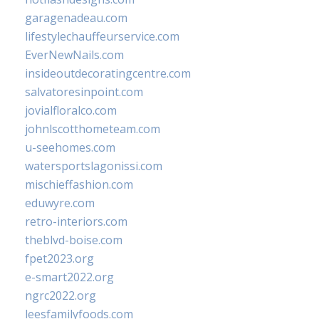
garagenadeau.com
lifestylechauffeurservice.com
EverNewNails.com
insideoutdecoratingcentre.com
salvatoresinpoint.com
jovialfloralco.com
johnlscotthometeam.com
u-seehomes.com
watersportslagonissi.com
mischieffashion.com
eduwyre.com
retro-interiors.com
theblvd-boise.com
fpet2023.org
e-smart2022.org
ngrc2022.org
leesfamilyfoods.com