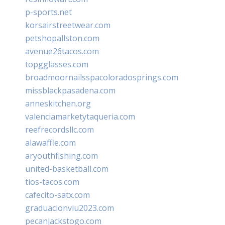
p-sports.net
korsairstreetwear.com
petshopallston.com
avenue26tacos.com
topgglasses.com
broadmoornailsspacoloradosprings.com
missblackpasadena.com
anneskitchen.org
valenciamarketytaqueria.com
reefrecordsllc.com
alawaffle.com
aryouthfishing.com
united-basketball.com
tios-tacos.com
cafecito-satx.com
graduacionviu2023.com
pecanjackstogo.com