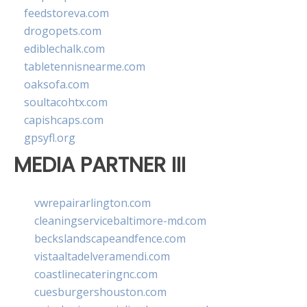
feedstoreva.com
drogopets.com
ediblechalk.com
tabletennisnearme.com
oaksofa.com
soultacohtx.com
capishcaps.com
gpsyfl.org
MEDIA PARTNER III
vwrepairarlington.com
cleaningservicebaltimore-md.com
beckslandscapeandfence.com
vistaaltadelveramendi.com
coastlinecateringnc.com
cuesburgershouston.com