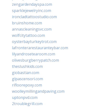
zengardendayspa.com
sparklejewelryinc.com
ironcladtattoostudio.com
bruinshome.com
annascleaningsvc.com
wolfcitytattoo.com
oysterbayturkeytrot.com
lafronterarestauranteybar.com
lilyandrosetearoom.com
olivesburgberrypatch.com
theslushkids.com
giobastian.com
glpascensori.com
rifloorepoxy.com
woolleymillingandpaving.com
uptonpvd.com
2troublegrill.com