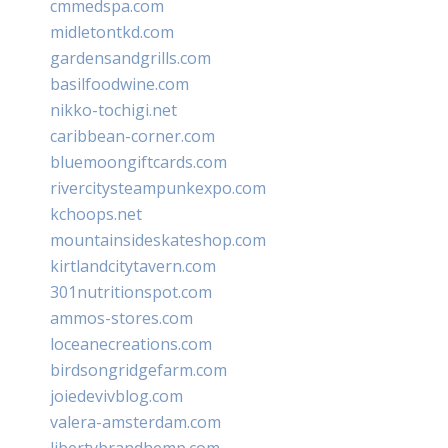
cmmedspa.com
midletontkd.com
gardensandgrills.com
basilfoodwine.com
nikko-tochigi.net
caribbean-corner.com
bluemoongiftcards.com
rivercitysteampunkexpo.com
kchoops.net
mountainsideskateshop.com
kirtlandcitytavern.com
301nutritionspot.com
ammos-stores.com
loceanecreations.com
birdsongridgefarm.com
joiedevivblog.com
valera-amsterdam.com
libertybrandhemp.com