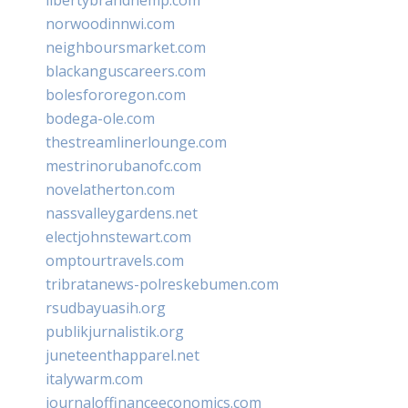
norwoodinnwi.com
neighboursmarket.com
blackanguscareers.com
bolesfororegon.com
bodega-ole.com
thestreamlinerlounge.com
mestrinorubanofc.com
novelatherton.com
nassvalleygardens.net
electjohnstewart.com
omptourtravels.com
tribratanews-polreskebumen.com
rsudbayuasih.org
publikjurnalistik.org
juneteenthapparel.net
italywarm.com
journaloffinanceeconomics.com