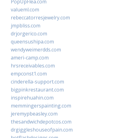
PopUpFlea.com
valueml.com
rebeccatorresjewelry.com
jmpbliss.com
drjorgerico.com
queensushipa.com
wendyweimerdds.com
ameri-camp.com
hrsreceivables.com
empconst1.com
cinderella-support.com
bigpinkrestaurant.com
inspirehuahin.com
memmingerspainting.com
jeremypbeasley.com
thesandwichdepotcos.com
drgiggleshouseofpain.com
hotflashdesigns.com