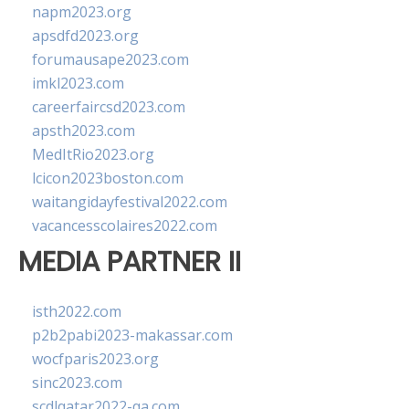
napm2023.org
apsdfd2023.org
forumausape2023.com
imkl2023.com
careerfaircsd2023.com
apsth2023.com
MedItRio2023.org
lcicon2023boston.com
waitangidayfestival2022.com
vacancesscolaires2022.com
MEDIA PARTNER II
isth2022.com
p2b2pabi2023-makassar.com
wocfparis2023.org
sinc2023.com
scdlqatar2022-qa.com