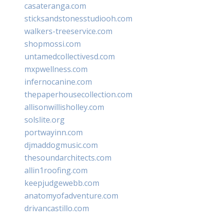
casateranga.com
sticksandstonesstudiooh.com
walkers-treeservice.com
shopmossi.com
untamedcollectivesd.com
mxpwellness.com
infernocanine.com
thepaperhousecollection.com
allisonwillisholley.com
solslite.org
portwayinn.com
djmaddogmusic.com
thesoundarchitects.com
allin1roofing.com
keepjudgewebb.com
anatomyofadventure.com
drivancastillo.com