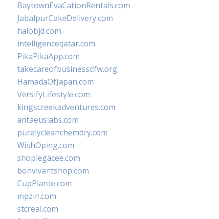
BaytownEvaCationRentals.com
JabalpurCakeDelivery.com
halobjd.com
intelligenceqatar.com
PikaPikaApp.com
takecareofbusinessdfw.org
HamadaOfJapan.com
VersifyLifestyle.com
kingscreekadventures.com
antaeuslabs.com
purelycleanchemdry.com
WishOping.com
shoplegacee.com
bonvivantshop.com
CupPlante.com
mpzin.com
stcreal.com