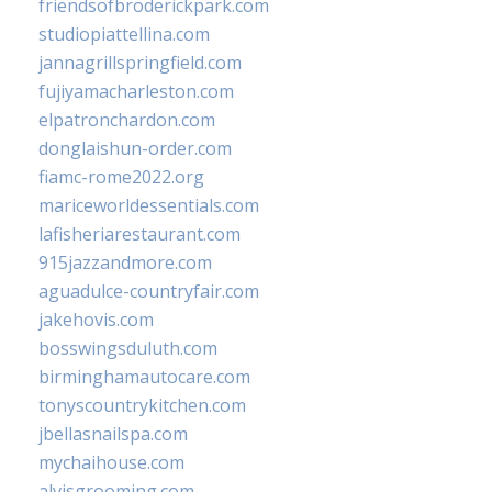
friendsofbroderickpark.com
studiopiattellina.com
jannagrillspringfield.com
fujiyamacharleston.com
elpatronchardon.com
donglaishun-order.com
fiamc-rome2022.org
mariceworldessentials.com
lafisheriarestaurant.com
915jazzandmore.com
aguadulce-countryfair.com
jakehovis.com
bosswingsduluth.com
birminghamautocare.com
tonyscountrykitchen.com
jbellasnailspa.com
mychaihouse.com
alvisgrooming.com