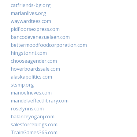
catfriends-bg.org
marianlives.org
waywardtees.com
pidfloorsexpress.com
bancodevenezuelaen.com
bettermoodfoodcorporation.com
hingstonnt.com
chooseagender.com
hoverboardssale.com
alaskapolitics.com
stsmp.org
manoelneves.com
mandelaeffectlibrary.com
roselynns.com
balanceyoganj.com
salesforceblogs.com
TrainGames365.com