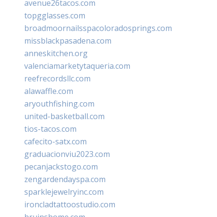
avenue26tacos.com
topgglasses.com
broadmoornailsspacoloradosprings.com
missblackpasadena.com
anneskitchen.org
valenciamarketytaqueria.com
reefrecordsllc.com
alawaffle.com
aryouthfishing.com
united-basketball.com
tios-tacos.com
cafecito-satx.com
graduacionviu2023.com
pecanjackstogo.com
zengardendayspa.com
sparklejewelryinc.com
ironcladtattoostudio.com
bruinshome.com