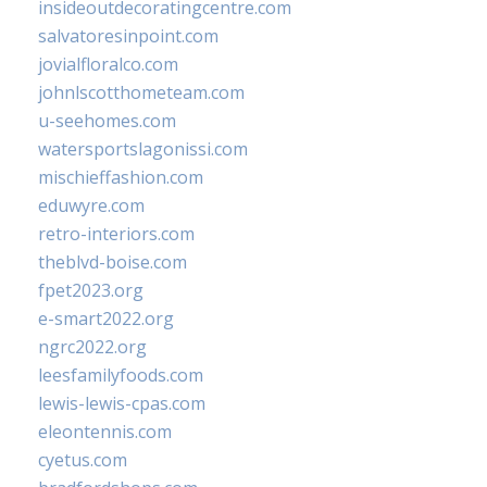
insideoutdecoratingcentre.com
salvatoresinpoint.com
jovialfloralco.com
johnlscotthometeam.com
u-seehomes.com
watersportslagonissi.com
mischieffashion.com
eduwyre.com
retro-interiors.com
theblvd-boise.com
fpet2023.org
e-smart2022.org
ngrc2022.org
leesfamilyfoods.com
lewis-lewis-cpas.com
eleontennis.com
cyetus.com