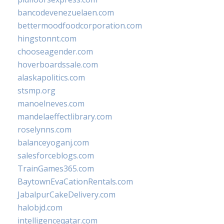
bancodevenezuelaen.com
bettermoodfoodcorporation.com
hingstonnt.com
chooseagender.com
hoverboardssale.com
alaskapolitics.com
stsmp.org
manoelneves.com
mandelaeffectlibrary.com
roselynns.com
balanceyoganj.com
salesforceblogs.com
TrainGames365.com
BaytownEvaCationRentals.com
JabalpurCakeDelivery.com
halobjd.com
intelligenceqatar.com