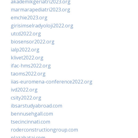
akademikgeriatri2023.org
marmarapediatri2023.org
emchie2023.org
girisimselradyoloji2022.org
utcd2022.org
biosensor2022.org
ialp2022.org
klivet2022.org
ifac-hms2022.org
taoms2022.org
iias-euromena-conference2022.org
ivd2022.org
csity2022.org
ibsarstudyabroad.com
bennusehgall.com
tsecincinnati.com
roderconstructiongroup.com
plazabatai.com