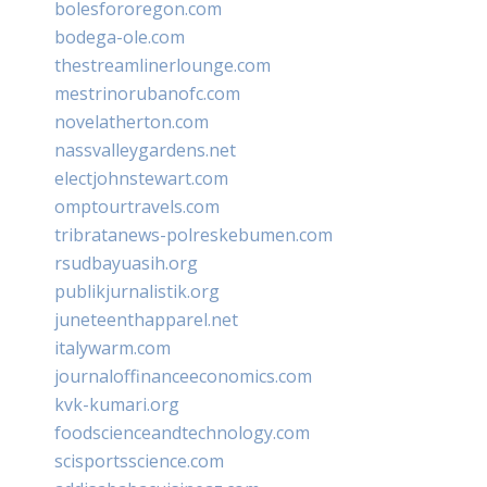
bolesfororegon.com
bodega-ole.com
thestreamlinerlounge.com
mestrinorubanofc.com
novelatherton.com
nassvalleygardens.net
electjohnstewart.com
omptourtravels.com
tribratanews-polreskebumen.com
rsudbayuasih.org
publikjurnalistik.org
juneteenthapparel.net
italywarm.com
journaloffinanceeconomics.com
kvk-kumari.org
foodscienceandtechnology.com
scisportsscience.com