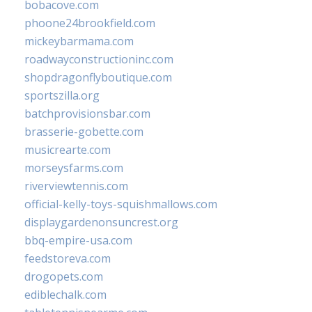
bobacove.com
phoone24brookfield.com
mickeybarmama.com
roadwayconstructioninc.com
shopdragonflyboutique.com
sportszilla.org
batchprovisionsbar.com
brasserie-gobette.com
musicrearte.com
morseysfarms.com
riverviewtennis.com
official-kelly-toys-squishmallows.com
displaygardenonsuncrest.org
bbq-empire-usa.com
feedstoreva.com
drogopets.com
ediblechalk.com