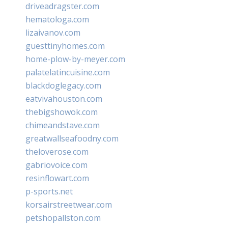
driveadragster.com
hematologa.com
lizaivanov.com
guesttinyhomes.com
home-plow-by-meyer.com
palatelatincuisine.com
blackdoglegacy.com
eatvivahouston.com
thebigshowok.com
chimeandstave.com
greatwallseafoodny.com
theloverose.com
gabriovoice.com
resinflowart.com
p-sports.net
korsairstreetwear.com
petshopallston.com