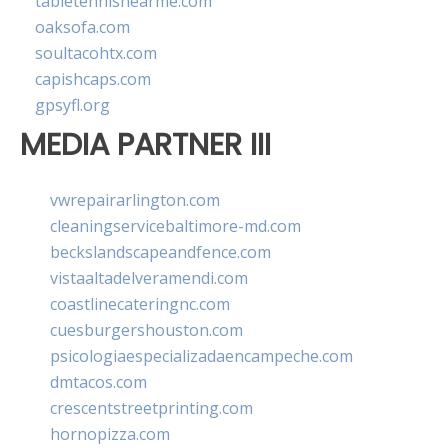
tabletennisnearme.com
oaksofa.com
soultacohtx.com
capishcaps.com
gpsyfl.org
MEDIA PARTNER III
vwrepairarlington.com
cleaningservicebaltimore-md.com
beckslandscapeandfence.com
vistaaltadelveramendi.com
coastlinecateringnc.com
cuesburgershouston.com
psicologiaespecializadaencampeche.com
dmtacos.com
crescentstreetprinting.com
hornopizza.com