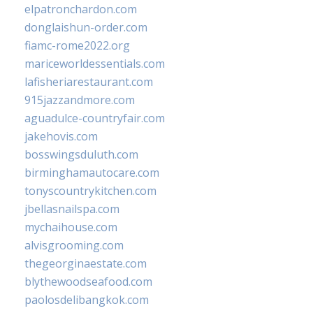
elpatronchardon.com
donglaishun-order.com
fiamc-rome2022.org
mariceworldessentials.com
lafisheriarestaurant.com
915jazzandmore.com
aguadulce-countryfair.com
jakehovis.com
bosswingsduluth.com
birminghamautocare.com
tonyscountrykitchen.com
jbellasnailspa.com
mychaihouse.com
alvisgrooming.com
thegeorginaestate.com
blythewoodseafood.com
paolosdelibangkok.com