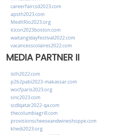
careerfaircsd2023.com
apsth2023.com
MedItRio2023.org
lcicon2023boston.com
waitangidayfestival2022.com
vacancesscolaires2022.com
MEDIA PARTNER II
isth2022.com
p2b2pabi2023-makassar.com
wocfparis2023.org
sinc2023.com
scdlqatar2022-qa.com
thecolumbiagrill.com
provisionscheeseandwineshoppe.com
khedi2023.org