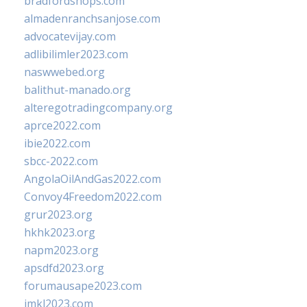
bradfordshops.com
almadenranchsanjose.com
advocatevijay.com
adlibilimler2023.com
naswwebed.org
balithut-manado.org
alteregotradingcompany.org
aprce2022.com
ibie2022.com
sbcc-2022.com
AngolaOilAndGas2022.com
Convoy4Freedom2022.com
grur2023.org
hkhk2023.org
napm2023.org
apsdfd2023.org
forumausape2023.com
imkl2023.com