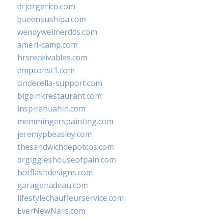
drjorgerico.com
queensushipa.com
wendyweimerdds.com
ameri-camp.com
hrsreceivables.com
empconst1.com
cinderella-support.com
bigpinkrestaurant.com
inspirehuahin.com
memmingerspainting.com
jeremypbeasley.com
thesandwichdepotcos.com
drgiggleshouseofpain.com
hotflashdesigns.com
garagenadeau.com
lifestylechauffeurservice.com
EverNewNails.com