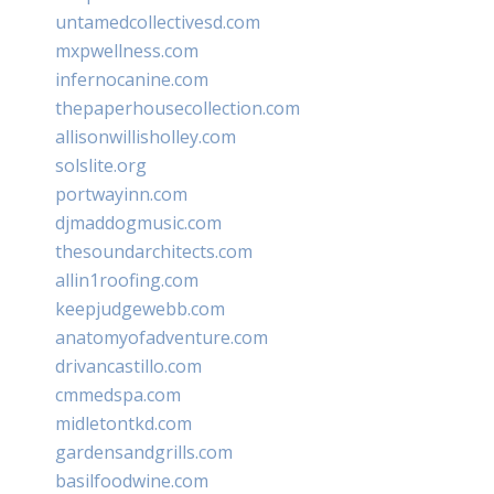
untamedcollectivesd.com
mxpwellness.com
infernocanine.com
thepaperhousecollection.com
allisonwillisholley.com
solslite.org
portwayinn.com
djmaddogmusic.com
thesoundarchitects.com
allin1roofing.com
keepjudgewebb.com
anatomyofadventure.com
drivancastillo.com
cmmedspa.com
midletontkd.com
gardensandgrills.com
basilfoodwine.com