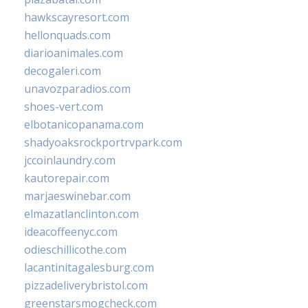
hawkscayresort.com
hellonquads.com
diarioanimales.com
decogaleri.com
unavozparadios.com
shoes-vert.com
elbotanicopanama.com
shadyoaksrockportrvpark.com
jccoinlaundry.com
kautorepair.com
marjaeswinebar.com
elmazatlanclinton.com
ideacoffeenyc.com
odieschillicothe.com
lacantinitagalesburg.com
pizzadeliverybristol.com
greenstarsmogcheck.com