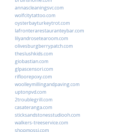
annascleaningsvc.com
wolfcitytattoo.com
oysterbayturkeytrot.com
lafronterarestauranteybar.com
lilyandrosetearoom.com
olivesburgberrypatch.com
theslushkids.com
giobastian.com
glpascensori.com
rifloorepoxy.com
woolleymillingandpaving.com
uptonpvd.com
2troublegrill.com
casateranga.com
sticksandstonesstudiooh.com
walkers-treeservice.com
shopmossi.com