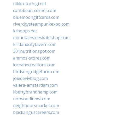
nikko-tochigi.net
caribbean-corner.com
bluemoongiftcards.com
rivercitysteampunkexpo.com
kchoops.net
mountainsideskateshop.com
kirtlandcitytavern.com
301nutritionspot.com
ammos-stores.com
loceanecreations.com
birdsongridgefarm.com
joiedevivblog.com
valera-amsterdam.com
libertybrandhemp.com
norwoodinnwi.com
neighboursmarket.com
blackanguscareers.com