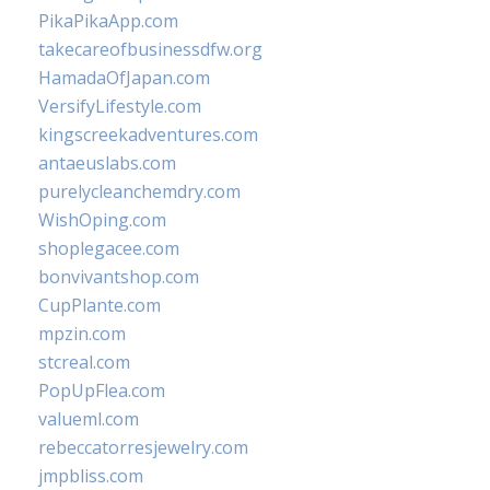
PikaPikaApp.com
takecareofbusinessdfw.org
HamadaOfJapan.com
VersifyLifestyle.com
kingscreekadventures.com
antaeuslabs.com
purelycleanchemdry.com
WishOping.com
shoplegacee.com
bonvivantshop.com
CupPlante.com
mpzin.com
stcreal.com
PopUpFlea.com
valueml.com
rebeccatorresjewelry.com
jmpbliss.com