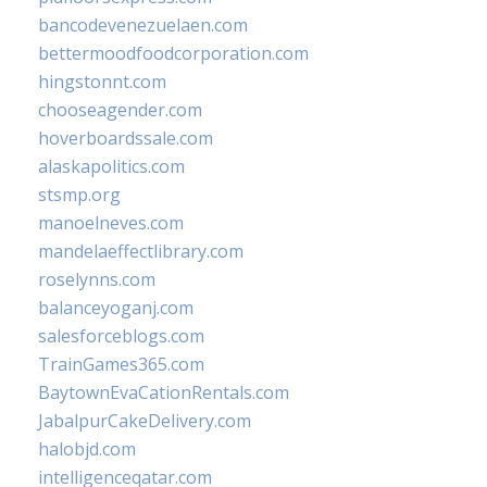
bancodevenezuelaen.com
bettermoodfoodcorporation.com
hingstonnt.com
chooseagender.com
hoverboardssale.com
alaskapolitics.com
stsmp.org
manoelneves.com
mandelaeffectlibrary.com
roselynns.com
balanceyoganj.com
salesforceblogs.com
TrainGames365.com
BaytownEvaCationRentals.com
JabalpurCakeDelivery.com
halobjd.com
intelligenceqatar.com