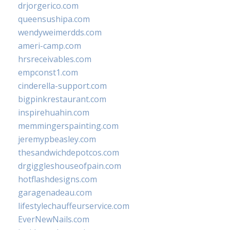
drjorgerico.com
queensushipa.com
wendyweimerdds.com
ameri-camp.com
hrsreceivables.com
empconst1.com
cinderella-support.com
bigpinkrestaurant.com
inspirehuahin.com
memmingerspainting.com
jeremypbeasley.com
thesandwichdepotcos.com
drgiggleshouseofpain.com
hotflashdesigns.com
garagenadeau.com
lifestylechauffeurservice.com
EverNewNails.com