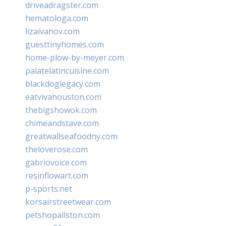
driveadragster.com
hematologa.com
lizaivanov.com
guesttinyhomes.com
home-plow-by-meyer.com
palatelatincuisine.com
blackdoglegacy.com
eatvivahouston.com
thebigshowok.com
chimeandstave.com
greatwallseafoodny.com
theloverose.com
gabriovoice.com
resinflowart.com
p-sports.net
korsairstreetwear.com
petshopallston.com