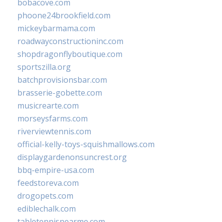
bobacove.com
phoone24brookfield.com
mickeybarmama.com
roadwayconstructioninc.com
shopdragonflyboutique.com
sportszilla.org
batchprovisionsbar.com
brasserie-gobette.com
musicrearte.com
morseysfarms.com
riverviewtennis.com
official-kelly-toys-squishmallows.com
displaygardenonsuncrest.org
bbq-empire-usa.com
feedstoreva.com
drogopets.com
ediblechalk.com
tabletennisnearme.com