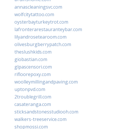
annascleaningsvc.com
wolfcitytattoo.com
oysterbayturkeytrot.com
lafronterarestauranteybar.com
lilyandrosetearoom.com
olivesburgberrypatch.com
theslushkids.com
giobastian.com
glpascensori.com
rifloorepoxy.com
woolleymillingandpaving.com
uptonpvd.com
2troublegrill.com
casateranga.com
sticksandstonesstudiooh.com
walkers-treeservice.com
shopmossi.com