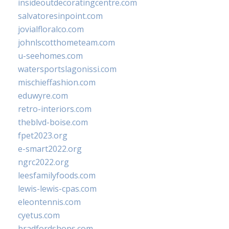
insideoutdecoratingcentre.com
salvatoresinpoint.com
jovialfloralco.com
johnlscotthometeam.com
u-seehomes.com
watersportslagonissi.com
mischieffashion.com
eduwyre.com
retro-interiors.com
theblvd-boise.com
fpet2023.org
e-smart2022.org
ngrc2022.org
leesfamilyfoods.com
lewis-lewis-cpas.com
eleontennis.com
cyetus.com
bradfordshops.com