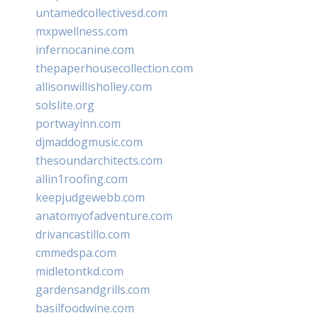
untamedcollectivesd.com
mxpwellness.com
infernocanine.com
thepaperhousecollection.com
allisonwillisholley.com
solslite.org
portwayinn.com
djmaddogmusic.com
thesoundarchitects.com
allin1roofing.com
keepjudgewebb.com
anatomyofadventure.com
drivancastillo.com
cmmedspa.com
midletontkd.com
gardensandgrills.com
basilfoodwine.com