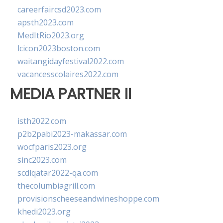
careerfaircsd2023.com
apsth2023.com
MedItRio2023.org
lcicon2023boston.com
waitangidayfestival2022.com
vacancesscolaires2022.com
MEDIA PARTNER II
isth2022.com
p2b2pabi2023-makassar.com
wocfparis2023.org
sinc2023.com
scdlqatar2022-qa.com
thecolumbiagrill.com
provisionscheeseandwineshoppe.com
khedi2023.org