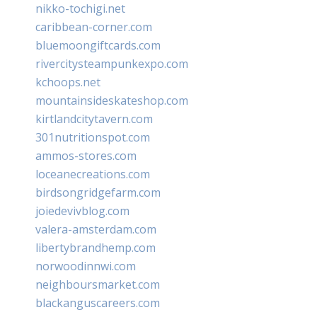
nikko-tochigi.net
caribbean-corner.com
bluemoongiftcards.com
rivercitysteampunkexpo.com
kchoops.net
mountainsideskateshop.com
kirtlandcitytavern.com
301nutritionspot.com
ammos-stores.com
loceanecreations.com
birdsongridgefarm.com
joiedevivblog.com
valera-amsterdam.com
libertybrandhemp.com
norwoodinnwi.com
neighboursmarket.com
blackanguscareers.com