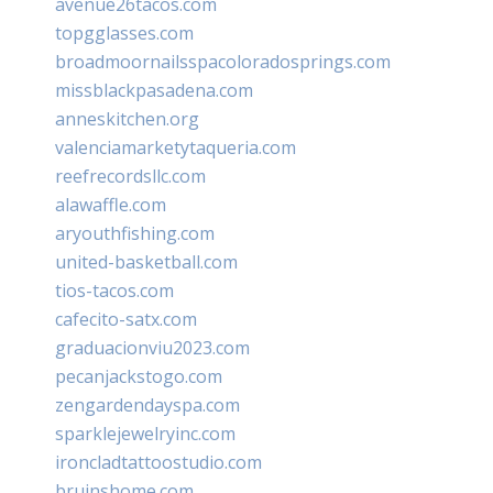
avenue26tacos.com
topgglasses.com
broadmoornailsspacoloradosprings.com
missblackpasadena.com
anneskitchen.org
valenciamarketytaqueria.com
reefrecordsllc.com
alawaffle.com
aryouthfishing.com
united-basketball.com
tios-tacos.com
cafecito-satx.com
graduacionviu2023.com
pecanjackstogo.com
zengardendayspa.com
sparklejewelryinc.com
ironcladtattoostudio.com
bruinshome.com