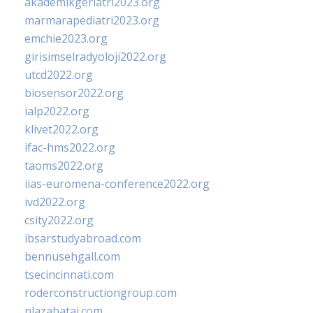
akademikgeriatri2023.org
marmarapediatri2023.org
emchie2023.org
girisimselradyoloji2022.org
utcd2022.org
biosensor2022.org
ialp2022.org
klivet2022.org
ifac-hms2022.org
taoms2022.org
iias-euromena-conference2022.org
ivd2022.org
csity2022.org
ibsarstudyabroad.com
bennusehgall.com
tsecincinnati.com
roderconstructiongroup.com
plazabatai.com