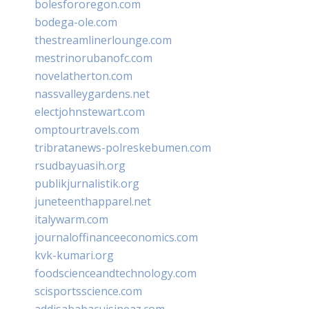
bolesfororegon.com
bodega-ole.com
thestreamlinerlounge.com
mestrinorubanofc.com
novelatherton.com
nassvalleygardens.net
electjohnstewart.com
omptourtravels.com
tribratanews-polreskebumen.com
rsudbayuasih.org
publikjurnalistik.org
juneteenthapparel.net
italywarm.com
journaloffinanceeconomics.com
kvk-kumari.org
foodscienceandtechnology.com
scisportsscience.com
addisababacuisineaz.com