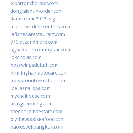
elpatronchardon.com
donglaishun-order.com
fiamc-rome2022.org
mariceworldessentials.com
lafisheriarestaurant.com
915jazzandmore.com
aguadulce-countryfair.com
jakehovis.com
bosswingsduluth.com
birminghamautocare.com
tonyscountrykitchen.com
jbellasnailspa.com
mychaihouse.com
alvisgrooming.com
thegeorginaestate.com
blythewoodseafood.com
paolosdelibangkok.com