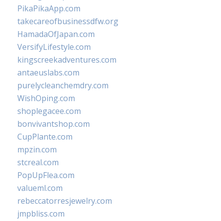
PikaPikaApp.com
takecareofbusinessdfw.org
HamadaOfJapan.com
VersifyLifestyle.com
kingscreekadventures.com
antaeuslabs.com
purelycleanchemdry.com
WishOping.com
shoplegacee.com
bonvivantshop.com
CupPlante.com
mpzin.com
stcreal.com
PopUpFlea.com
valueml.com
rebeccatorresjewelry.com
jmpbliss.com