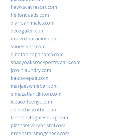
hawkscayresort.com
hellonquads.com
diarioanimales.com
decogaleri.com
unavozparadios.com
shoes-vert.com
elbotanicopanama.com
shadyoaksrockportrvpark.com
jccoinlaundry.com
kautorepair.com
marjaeswinebar.com
elmazatlanclinton.com
ideacoffeenyc.com
odieschillicothe.com
lacantinitagalesburg.com
pizzadeliverybristol.com
greenstarsmogcheck.com