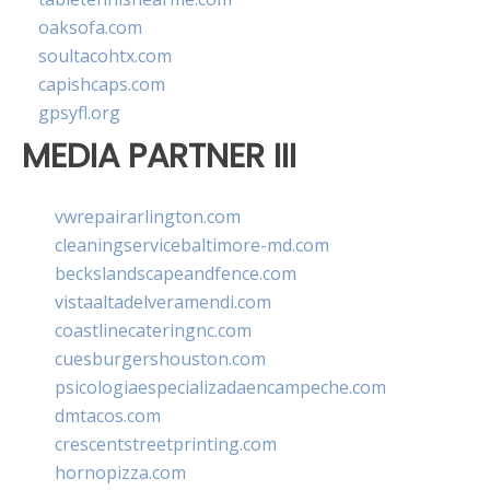
oaksofa.com
soultacohtx.com
capishcaps.com
gpsyfl.org
MEDIA PARTNER III
vwrepairarlington.com
cleaningservicebaltimore-md.com
beckslandscapeandfence.com
vistaaltadelveramendi.com
coastlinecateringnc.com
cuesburgershouston.com
psicologiaespecializadaencampeche.com
dmtacos.com
crescentstreetprinting.com
hornopizza.com