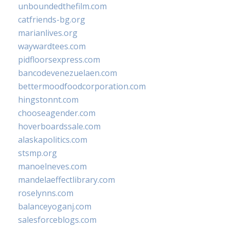
unboundedthefilm.com
catfriends-bg.org
marianlives.org
waywardtees.com
pidfloorsexpress.com
bancodevenezuelaen.com
bettermoodfoodcorporation.com
hingstonnt.com
chooseagender.com
hoverboardssale.com
alaskapolitics.com
stsmp.org
manoelneves.com
mandelaeffectlibrary.com
roselynns.com
balanceyoganj.com
salesforceblogs.com