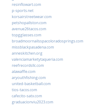
resinflowart.com
p-sports.net
korsairstreetwear.com
petshopallston.com
avenue26tacos.com
topgglasses.com
broadmoornailsspacoloradosprings.com
missblackpasadena.com
anneskitchen.org
valenciamarketytaqueria.com
reefrecordsllc.com
alawaffle.com
aryouthfishing.com
united-basketball.com
tios-tacos.com
cafecito-satx.com
graduacionviu2023.com