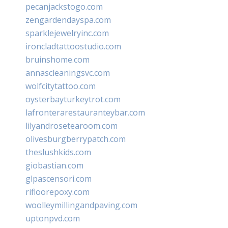
pecanjackstogo.com
zengardendayspa.com
sparklejewelryinc.com
ironcladtattoostudio.com
bruinshome.com
annascleaningsvc.com
wolfcitytattoo.com
oysterbayturkeytrot.com
lafronterarestauranteybar.com
lilyandrosetearoom.com
olivesburgberrypatch.com
theslushkids.com
giobastian.com
glpascensori.com
rifloorepoxy.com
woolleymillingandpaving.com
uptonpvd.com