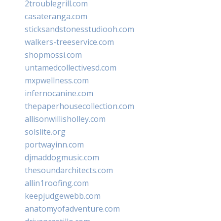
2troublegrill.com
casateranga.com
sticksandstonesstudiooh.com
walkers-treeservice.com
shopmossi.com
untamedcollectivesd.com
mxpwellness.com
infernocanine.com
thepaperhousecollection.com
allisonwillisholley.com
solslite.org
portwayinn.com
djmaddogmusic.com
thesoundarchitects.com
allin1roofing.com
keepjudgewebb.com
anatomyofadventure.com