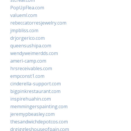
stcreal.com
PopUpFlea.com
valueml.com
rebeccatorresjewelry.com
jmpbliss.com
drjorgerico.com
queensushipa.com
wendyweimerdds.com
ameri-camp.com
hrsreceivables.com
empconst1.com
cinderella-support.com
bigpinkrestaurant.com
inspirehuahin.com
memmingerspainting.com
jeremypbeasley.com
thesandwichdepotcos.com
drgiggleshouseofpain.com