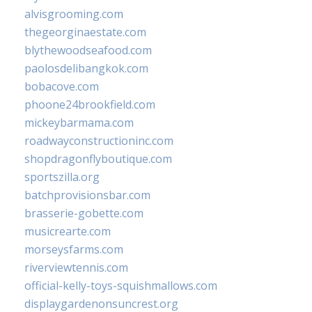
alvisgrooming.com
thegeorginaestate.com
blythewoodseafood.com
paolosdelibangkok.com
bobacove.com
phoone24brookfield.com
mickeybarmama.com
roadwayconstructioninc.com
shopdragonflyboutique.com
sportszilla.org
batchprovisionsbar.com
brasserie-gobette.com
musicrearte.com
morseysfarms.com
riverviewtennis.com
official-kelly-toys-squishmallows.com
displaygardenonsuncrest.org