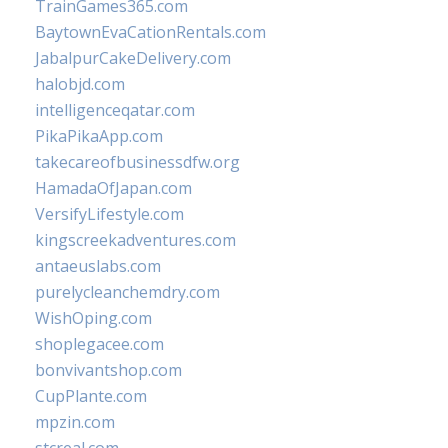
TrainGames365.com
BaytownEvaCationRentals.com
JabalpurCakeDelivery.com
halobjd.com
intelligenceqatar.com
PikaPikaApp.com
takecareofbusinessdfw.org
HamadaOfJapan.com
VersifyLifestyle.com
kingscreekadventures.com
antaeuslabs.com
purelycleanchemdry.com
WishOping.com
shoplegacee.com
bonvivantshop.com
CupPlante.com
mpzin.com