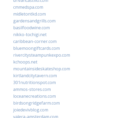
drivancastillo.com
cmmedspa.com
midletontkd.com
gardensandgrills.com
basilfoodwine.com
nikko-tochigi.net
caribbean-corner.com
bluemoongiftcards.com
rivercitysteampunkexpo.com
kchoops.net
mountainsideskateshop.com
kirtlandcitytavern.com
301nutritionspot.com
ammos-stores.com
loceanecreations.com
birdsongridgefarm.com
joiedevivblog.com
valera-amsterdam.com