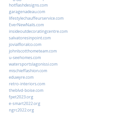
hotflashdesigns.com
garagenadeau.com
lifestylechauffeurservice.com
EverNewNails.com
insideoutdecoratingcentre.com
salvatoresinpoint.com
jovialfloralco.com
johnlscotthometeam.com
u-seehomes.com
watersportslagonissi.com
mischieffashion.com
eduwyre.com
retro-interiors.com
theblvd-boise.com
fpet2023.org
e-smart2022.org
ngrc2022.org