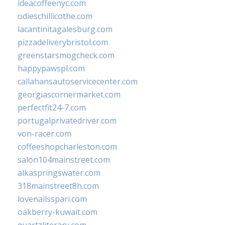
ideacoffeenyc.com
odieschillicothe.com
lacantinitagalesburg.com
pizzadeliverybristol.com
greenstarsmogcheck.com
happypawspl.com
callahansautoservicecenter.com
georgiascornermarket.com
perfectfit24-7.com
portugalprivatedriver.com
von-racer.com
coffeeshopcharleston.com
salon104mainstreet.com
alkaspringswater.com
318mainstreet8h.com
lovenailsspari.com
oakberry-kuwait.com