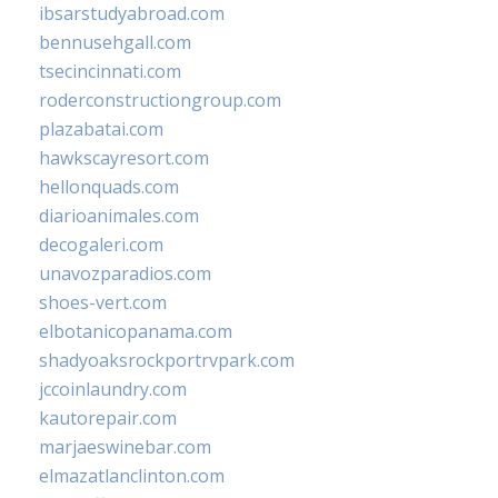
ibsarstudyabroad.com
bennusehgall.com
tsecincinnati.com
roderconstructiongroup.com
plazabatai.com
hawkscayresort.com
hellonquads.com
diarioanimales.com
decogaleri.com
unavozparadios.com
shoes-vert.com
elbotanicopanama.com
shadyoaksrockportrvpark.com
jccoinlaundry.com
kautorepair.com
marjaeswinebar.com
elmazatlanclinton.com