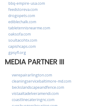
bbq-empire-usa.com
feedstoreva.com
drogopets.com
ediblechalk.com
tabletennisnearme.com
oaksofa.com
soultacohtx.com
capishcaps.com
gpsyfl.org
MEDIA PARTNER III
vwrepairarlington.com
cleaningservicebaltimore-md.com
beckslandscapeandfence.com
vistaaltadelveramendi.com
coastlinecateringnc.com
cuesburgershouston.com