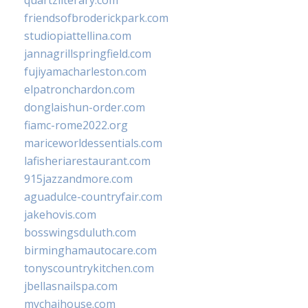
quartzliterary.com
friendsofbroderickpark.com
studiopiattellina.com
jannagrillspringfield.com
fujiyamacharleston.com
elpatronchardon.com
donglaishun-order.com
fiamc-rome2022.org
mariceworldessentials.com
lafisheriarestaurant.com
915jazzandmore.com
aguadulce-countryfair.com
jakehovis.com
bosswingsduluth.com
birminghamautocare.com
tonyscountrykitchen.com
jbellasnailspa.com
mychaihouse.com