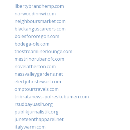
libertybrandhemp.com
norwoodinnwi.com
neighboursmarket.com
blackanguscareers.com
bolesfororegon.com
bodega-ole.com
thestreamlinerlounge.com
mestrinorubanofc.com
novelatherton.com
nassvalleygardens.net
electjohnstewart.com
omptourtravels.com
tribratanews-polreskebumen.com
rsudbayuasih.org
publikjurnalistik.org
juneteenthapparel.net
italywarm.com