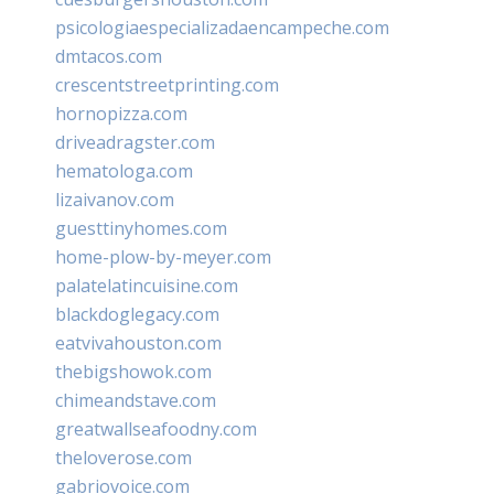
psicologiaespecializadaencampeche.com
dmtacos.com
crescentstreetprinting.com
hornopizza.com
driveadragster.com
hematologa.com
lizaivanov.com
guesttinyhomes.com
home-plow-by-meyer.com
palatelatincuisine.com
blackdoglegacy.com
eatvivahouston.com
thebigshowok.com
chimeandstave.com
greatwallseafoodny.com
theloverose.com
gabriovoice.com