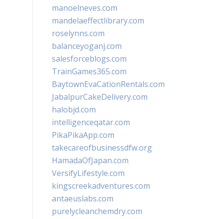
manoelneves.com
mandelaeffectlibrary.com
roselynns.com
balanceyoganj.com
salesforceblogs.com
TrainGames365.com
BaytownEvaCationRentals.com
JabalpurCakeDelivery.com
halobjd.com
intelligenceqatar.com
PikaPikaApp.com
takecareofbusinessdfw.org
HamadaOfJapan.com
VersifyLifestyle.com
kingscreekadventures.com
antaeuslabs.com
purelycleanchemdry.com