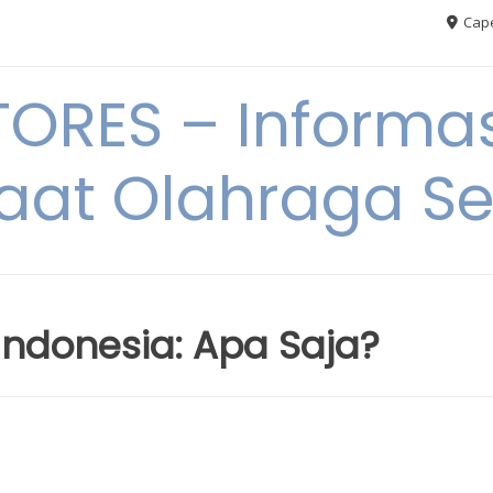
Cape
RES – Informas
aat Olahraga S
 Indonesia: Apa Saja?