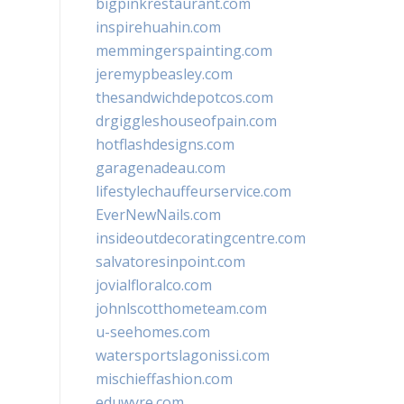
bigpinkrestaurant.com
inspirehuahin.com
memmingerspainting.com
jeremypbeasley.com
thesandwichdepotcos.com
drgiggleshouseofpain.com
hotflashdesigns.com
garagenadeau.com
lifestylechauffeurservice.com
EverNewNails.com
insideoutdecoratingcentre.com
salvatoresinpoint.com
jovialfloralco.com
johnlscotthometeam.com
u-seehomes.com
watersportslagonissi.com
mischieffashion.com
eduwyre.com