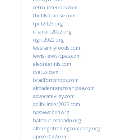
retro-interiors.com
theblvd-boise.com
fpet2023.org
e-smart2022.org
ngrc2022.org
leesfamilyfoods.com
lewis-lewis-cpas.com
eleontennis.com
cyetus.com
bradfordshops.com
almadenranchsanjose.com
advocatevijay.com
adlibilimler2023.com
naswwebed.org
balithut-manado.org
alteregotradingcompany.org
aprce2022.com