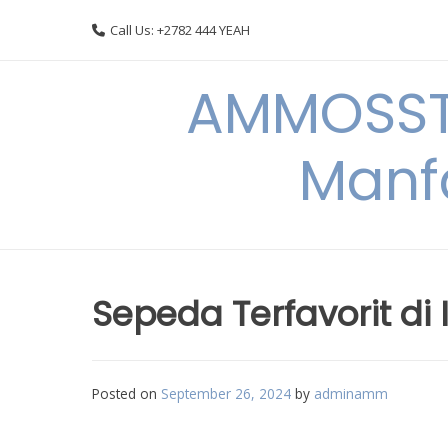
Skip
Call Us: +2782 444 YEAH
to
content
AMMOSSTO
Manf
Sepeda Terfavorit di
Posted on
September 26, 2024
by
adminamm