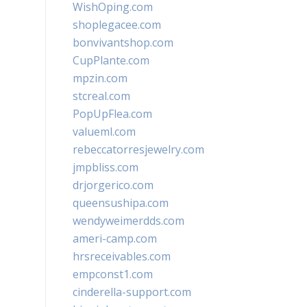
WishOping.com
shoplegacee.com
bonvivantshop.com
CupPlante.com
mpzin.com
stcreal.com
PopUpFlea.com
valueml.com
rebeccatorresjewelry.com
jmpbliss.com
drjorgerico.com
queensushipa.com
wendyweimerdds.com
ameri-camp.com
hrsreceivables.com
empconst1.com
cinderella-support.com