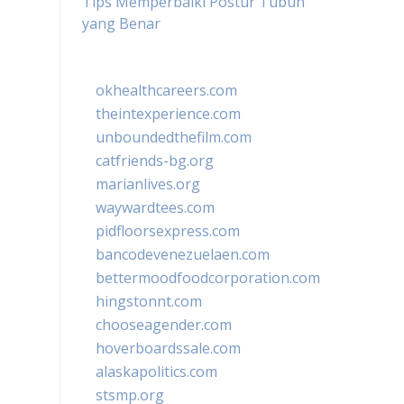
Tips Memperbaiki Postur Tubuh
yang Benar
okhealthcareers.com
theintexperience.com
unboundedthefilm.com
catfriends-bg.org
marianlives.org
waywardtees.com
pidfloorsexpress.com
bancodevenezuelaen.com
bettermoodfoodcorporation.com
hingstonnt.com
chooseagender.com
hoverboardssale.com
alaskapolitics.com
stsmp.org