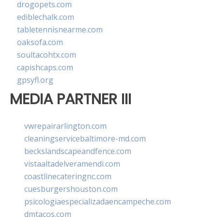
drogopets.com
ediblechalk.com
tabletennisnearme.com
oaksofa.com
soultacohtx.com
capishcaps.com
gpsyfl.org
MEDIA PARTNER III
vwrepairarlington.com
cleaningservicebaltimore-md.com
beckslandscapeandfence.com
vistaaltadelveramendi.com
coastlinecateringnc.com
cuesburgershouston.com
psicologiaespecializadaencampeche.com
dmtacos.com