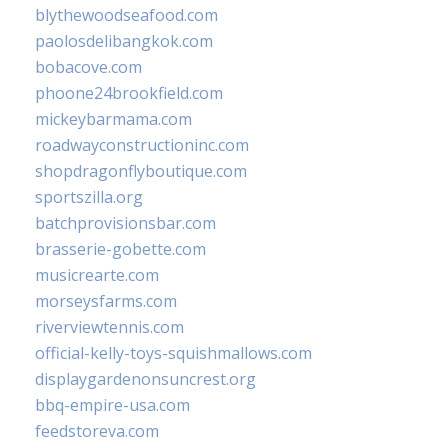
blythewoodseafood.com
paolosdelibangkok.com
bobacove.com
phoone24brookfield.com
mickeybarmama.com
roadwayconstructioninc.com
shopdragonflyboutique.com
sportszilla.org
batchprovisionsbar.com
brasserie-gobette.com
musicrearte.com
morseysfarms.com
riverviewtennis.com
official-kelly-toys-squishmallows.com
displaygardenonsuncrest.org
bbq-empire-usa.com
feedstoreva.com