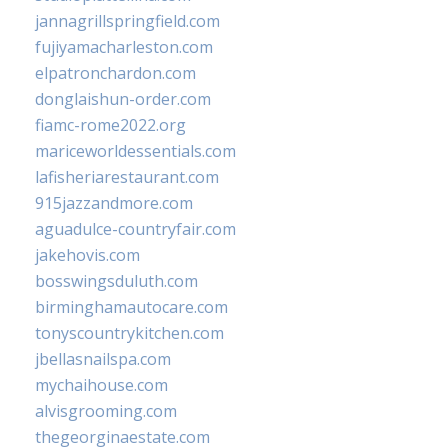
jannagrillspringfield.com
fujiyamacharleston.com
elpatronchardon.com
donglaishun-order.com
fiamc-rome2022.org
mariceworldessentials.com
lafisheriarestaurant.com
915jazzandmore.com
aguadulce-countryfair.com
jakehovis.com
bosswingsduluth.com
birminghamautocare.com
tonyscountrykitchen.com
jbellasnailspa.com
mychaihouse.com
alvisgrooming.com
thegeorginaestate.com