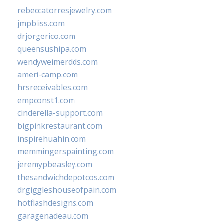
rebeccatorresjewelry.com
jmpbliss.com
drjorgerico.com
queensushipa.com
wendyweimerdds.com
ameri-camp.com
hrsreceivables.com
empconst1.com
cinderella-support.com
bigpinkrestaurant.com
inspirehuahin.com
memmingerspainting.com
jeremypbeasley.com
thesandwichdepotcos.com
drgiggleshouseofpain.com
hotflashdesigns.com
garagenadeau.com