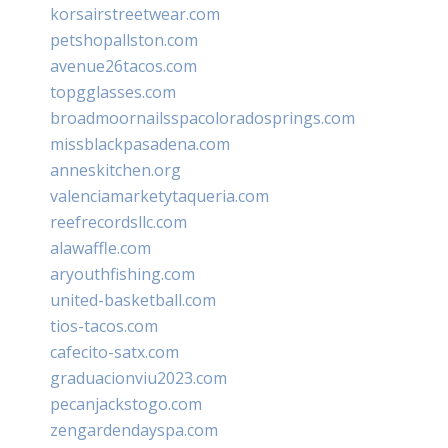
korsairstreetwear.com
petshopallston.com
avenue26tacos.com
topgglasses.com
broadmoornailsspacoloradosprings.com
missblackpasadena.com
anneskitchen.org
valenciamarketytaqueria.com
reefrecordsllc.com
alawaffle.com
aryouthfishing.com
united-basketball.com
tios-tacos.com
cafecito-satx.com
graduacionviu2023.com
pecanjackstogo.com
zengardendayspa.com