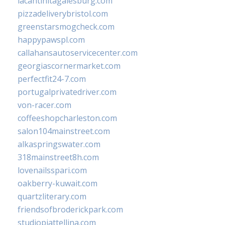
lacantinitagalesburg.com
pizzadeliverybristol.com
greenstarsmogcheck.com
happypawspl.com
callahansautoservicecenter.com
georgiascornermarket.com
perfectfit24-7.com
portugalprivatedriver.com
von-racer.com
coffeeshopcharleston.com
salon104mainstreet.com
alkaspringswater.com
318mainstreet8h.com
lovenailsspari.com
oakberry-kuwait.com
quartzliterary.com
friendsofbroderickpark.com
studiopiattellina.com