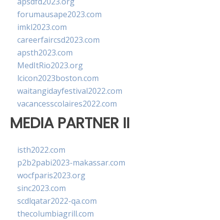
apsdfd2023.org
forumausape2023.com
imkl2023.com
careerfaircsd2023.com
apsth2023.com
MedItRio2023.org
lcicon2023boston.com
waitangidayfestival2022.com
vacancesscolaires2022.com
MEDIA PARTNER II
isth2022.com
p2b2pabi2023-makassar.com
wocfparis2023.org
sinc2023.com
scdlqatar2022-qa.com
thecolumbiagrill.com