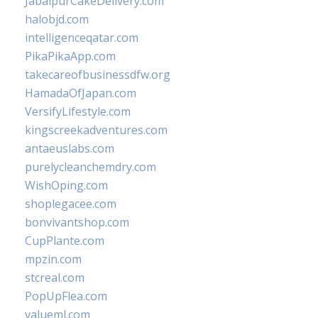
JabalpurCakeDelivery.com
halobjd.com
intelligenceqatar.com
PikaPikaApp.com
takecareofbusinessdfw.org
HamadaOfJapan.com
VersifyLifestyle.com
kingscreekadventures.com
antaeuslabs.com
purelycleanchemdry.com
WishOping.com
shoplegacee.com
bonvivantshop.com
CupPlante.com
mpzin.com
stcreal.com
PopUpFlea.com
valueml.com