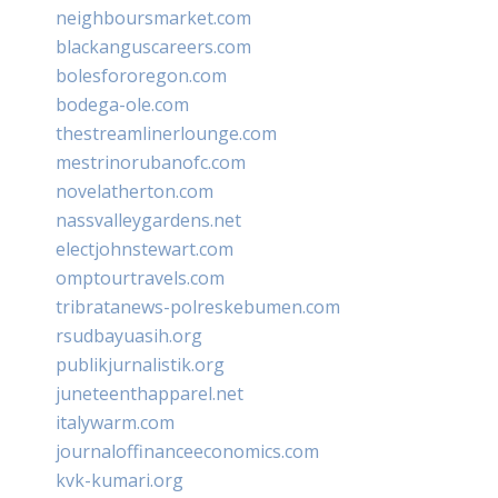
neighboursmarket.com
blackanguscareers.com
bolesfororegon.com
bodega-ole.com
thestreamlinerlounge.com
mestrinorubanofc.com
novelatherton.com
nassvalleygardens.net
electjohnstewart.com
omptourtravels.com
tribratanews-polreskebumen.com
rsudbayuasih.org
publikjurnalistik.org
juneteenthapparel.net
italywarm.com
journaloffinanceeconomics.com
kvk-kumari.org