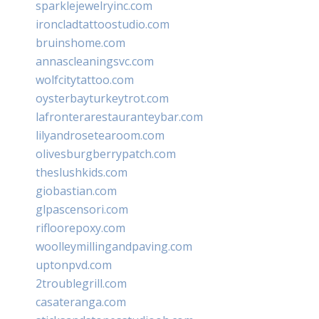
sparklejewelryinc.com
ironcladtattoostudio.com
bruinshome.com
annascleaningsvc.com
wolfcitytattoo.com
oysterbayturkeytrot.com
lafronterarestauranteybar.com
lilyandrosetearoom.com
olivesburgberrypatch.com
theslushkids.com
giobastian.com
glpascensori.com
rifloorepoxy.com
woolleymillingandpaving.com
uptonpvd.com
2troublegrill.com
casateranga.com