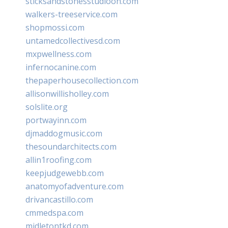
sticksandstonesstudiooh.com
walkers-treeservice.com
shopmossi.com
untamedcollectivesd.com
mxpwellness.com
infernocanine.com
thepaperhousecollection.com
allisonwillisholley.com
solslite.org
portwayinn.com
djmaddogmusic.com
thesoundarchitects.com
allin1roofing.com
keepjudgewebb.com
anatomyofadventure.com
drivancastillo.com
cmmedspa.com
midletontkd.com