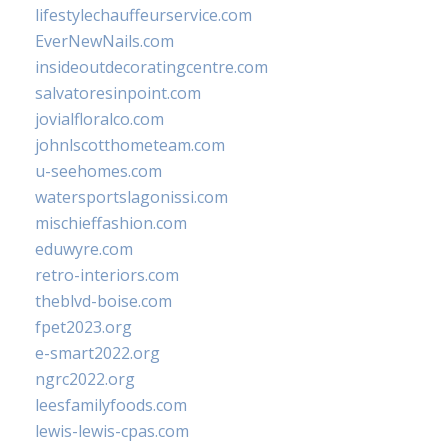
lifestylechauffeurservice.com
EverNewNails.com
insideoutdecoratingcentre.com
salvatoresinpoint.com
jovialfloralco.com
johnlscotthometeam.com
u-seehomes.com
watersportslagonissi.com
mischieffashion.com
eduwyre.com
retro-interiors.com
theblvd-boise.com
fpet2023.org
e-smart2022.org
ngrc2022.org
leesfamilyfoods.com
lewis-lewis-cpas.com