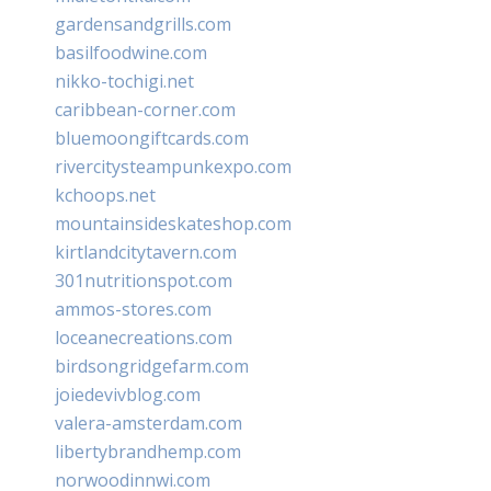
gardensandgrills.com
basilfoodwine.com
nikko-tochigi.net
caribbean-corner.com
bluemoongiftcards.com
rivercitysteampunkexpo.com
kchoops.net
mountainsideskateshop.com
kirtlandcitytavern.com
301nutritionspot.com
ammos-stores.com
loceanecreations.com
birdsongridgefarm.com
joiedevivblog.com
valera-amsterdam.com
libertybrandhemp.com
norwoodinnwi.com