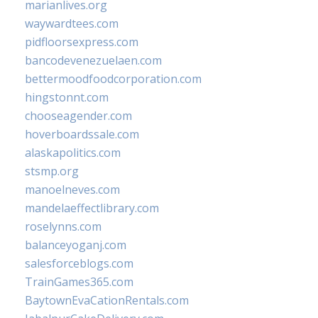
marianlives.org
waywardtees.com
pidfloorsexpress.com
bancodevenezuelaen.com
bettermoodfoodcorporation.com
hingstonnt.com
chooseagender.com
hoverboardssale.com
alaskapolitics.com
stsmp.org
manoelneves.com
mandelaeffectlibrary.com
roselynns.com
balanceyoganj.com
salesforceblogs.com
TrainGames365.com
BaytownEvaCationRentals.com