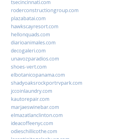
tsecincinnati.com
roderconstructiongroup.com
plazabatai.com
hawkscayresort.com
hellonquads.com
diarioanimales.com
decogaleri.com
unavozparadios.com
shoes-vert.com
elbotanicopanama.com
shadyoaksrockportrvpark.com
jccoinlaundry.com
kautorepair.com
marjaeswinebar.com
elmazatlanclinton.com
ideacoffeenyc.com
odieschillicothe.com