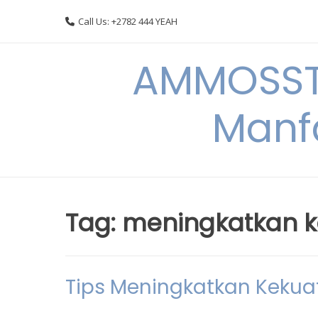
Skip
Call Us: +2782 444 YEAH
to
content
AMMOSSTO
Manf
Tag:
meningkatkan k
Tips Meningkatkan Kekua