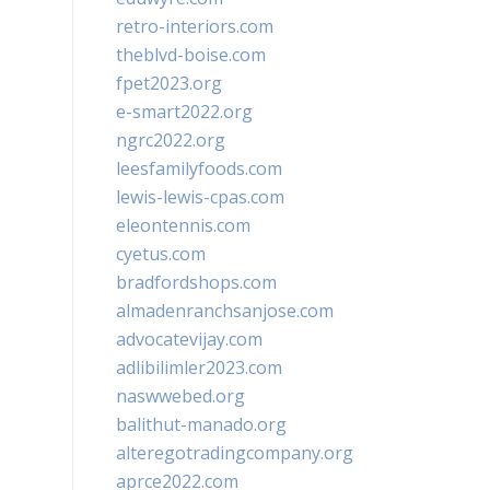
retro-interiors.com
theblvd-boise.com
fpet2023.org
e-smart2022.org
ngrc2022.org
leesfamilyfoods.com
lewis-lewis-cpas.com
eleontennis.com
cyetus.com
bradfordshops.com
almadenranchsanjose.com
advocatevijay.com
adlibilimler2023.com
naswwebed.org
balithut-manado.org
alteregotradingcompany.org
aprce2022.com