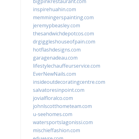
bigpinkrestaurant.com
inspirehuahin.com
memmingerspainting.com
jeremypbeasley.com
thesandwichdepotcos.com
drgiggleshouseofpain.com
hotflashdesigns.com
garagenadeau.com
lifestylechauffeurservice.com
EverNewNails.com
insideoutdecoratingcentre.com
salvatoresinpoint.com
jovialfloralco.com
johnlscotthometeam.com
u-seehomes.com
watersportslagonissi.com
mischieffashion.com
eduwyre.com