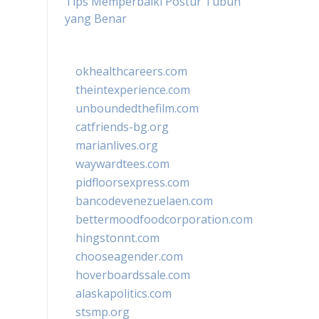
Tips Memperbaiki Postur Tubuh
yang Benar
okhealthcareers.com
theintexperience.com
unboundedthefilm.com
catfriends-bg.org
marianlives.org
waywardtees.com
pidfloorsexpress.com
bancodevenezuelaen.com
bettermoodfoodcorporation.com
hingstonnt.com
chooseagender.com
hoverboardssale.com
alaskapolitics.com
stsmp.org