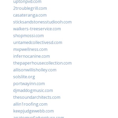
uptonpvd.com
2troublegrill.com
casateranga.com
sticksandstonesstudiooh.com
walkers-treeservice.com
shopmossi.com
untamedcollectivesd.com
mxpwellness.com
infernocanine.com
thepaperhousecollection.com
allisonwillisholley.com
solslite.org
portwayinn.com
djmaddogmusic.com
thesoundarchitects.com
allin1roofing.com
keepjudgewebb.com
anatomyofadventure.com