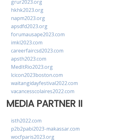
grur2023.org
hkhk2023.org
napm2023.org
apsdfd2023.org
forumausape2023.com
imkl2023.com
careerfaircsd2023.com
apsth2023.com
MedItRio2023.org
lcicon2023boston.com
waitangidayfestival2022.com
vacancesscolaires2022.com
MEDIA PARTNER II
isth2022.com
p2b2pabi2023-makassar.com
wocfparis2023.org