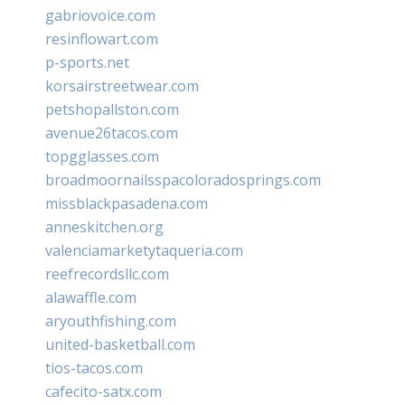
gabriovoice.com
resinflowart.com
p-sports.net
korsairstreetwear.com
petshopallston.com
avenue26tacos.com
topgglasses.com
broadmoornailsspacoloradosprings.com
missblackpasadena.com
anneskitchen.org
valenciamarketytaqueria.com
reefrecordsllc.com
alawaffle.com
aryouthfishing.com
united-basketball.com
tios-tacos.com
cafecito-satx.com