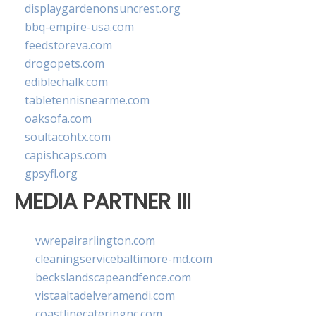
displaygardenonsuncrest.org
bbq-empire-usa.com
feedstoreva.com
drogopets.com
ediblechalk.com
tabletennisnearme.com
oaksofa.com
soultacohtx.com
capishcaps.com
gpsyfl.org
MEDIA PARTNER III
vwrepairarlington.com
cleaningservicebaltimore-md.com
beckslandscapeandfence.com
vistaaltadelveramendi.com
coastlinecateringnc.com