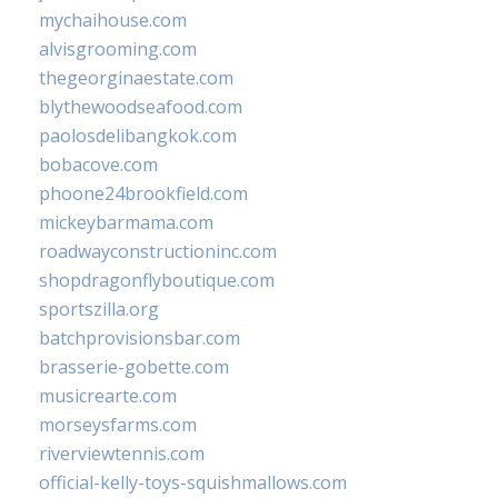
mychaihouse.com
alvisgrooming.com
thegeorginaestate.com
blythewoodseafood.com
paolosdelibangkok.com
bobacove.com
phoone24brookfield.com
mickeybarmama.com
roadwayconstructioninc.com
shopdragonflyboutique.com
sportszilla.org
batchprovisionsbar.com
brasserie-gobette.com
musicrearte.com
morseysfarms.com
riverviewtennis.com
official-kelly-toys-squishmallows.com