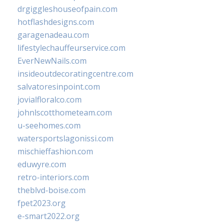
drgiggleshouseofpain.com
hotflashdesigns.com
garagenadeau.com
lifestylechauffeurservice.com
EverNewNails.com
insideoutdecoratingcentre.com
salvatoresinpoint.com
jovialfloralco.com
johnlscotthometeam.com
u-seehomes.com
watersportslagonissi.com
mischieffashion.com
eduwyre.com
retro-interiors.com
theblvd-boise.com
fpet2023.org
e-smart2022.org