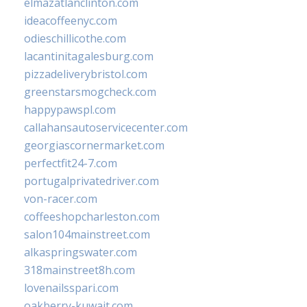
elmazatlanclinton.com
ideacoffeenyc.com
odieschillicothe.com
lacantinitagalesburg.com
pizzadeliverybristol.com
greenstarsmogcheck.com
happypawspl.com
callahansautoservicecenter.com
georgiascornermarket.com
perfectfit24-7.com
portugalprivatedriver.com
von-racer.com
coffeeshopcharleston.com
salon104mainstreet.com
alkaspringswater.com
318mainstreet8h.com
lovenailsspari.com
oakberry-kuwait.com