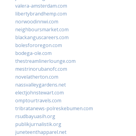
valera-amsterdam.com
libertybrandhemp.com
norwoodinnwi.com
neighboursmarket.com
blackanguscareers.com
bolesfororegon.com
bodega-ole.com
thestreamlinerlounge.com
mestrinorubanofc.com
novelatherton.com
nassvalleygardens.net
electjohnstewart.com
omptourtravels.com
tribratanews-polreskebumen.com
rsudbayuasih.org
publikjurnalistik.org
juneteenthapparel.net