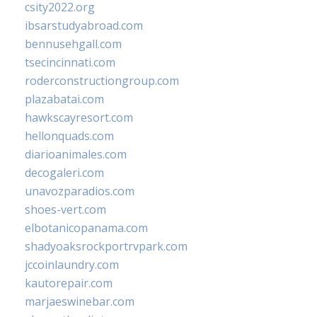
csity2022.org
ibsarstudyabroad.com
bennusehgall.com
tsecincinnati.com
roderconstructiongroup.com
plazabatai.com
hawkscayresort.com
hellonquads.com
diarioanimales.com
decogaleri.com
unavozparadios.com
shoes-vert.com
elbotanicopanama.com
shadyoaksrockportrvpark.com
jccoinlaundry.com
kautorepair.com
marjaeswinebar.com