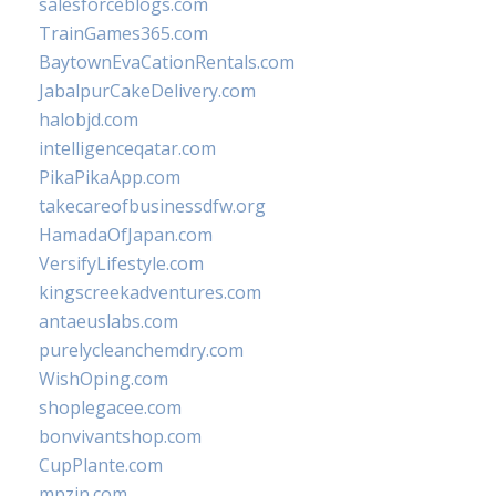
salesforceblogs.com
TrainGames365.com
BaytownEvaCationRentals.com
JabalpurCakeDelivery.com
halobjd.com
intelligenceqatar.com
PikaPikaApp.com
takecareofbusinessdfw.org
HamadaOfJapan.com
VersifyLifestyle.com
kingscreekadventures.com
antaeuslabs.com
purelycleanchemdry.com
WishOping.com
shoplegacee.com
bonvivantshop.com
CupPlante.com
mpzin.com