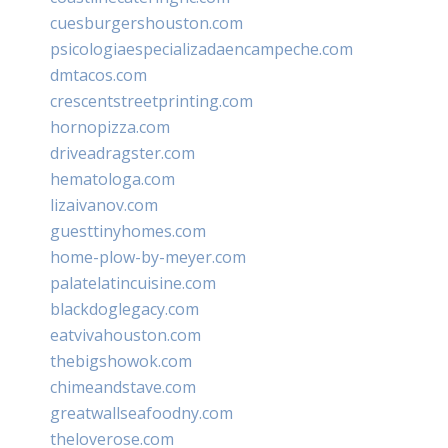
cuesburgershouston.com
psicologiaespecializadaencampeche.com
dmtacos.com
crescentstreetprinting.com
hornopizza.com
driveadragster.com
hematologa.com
lizaivanov.com
guesttinyhomes.com
home-plow-by-meyer.com
palatelatincuisine.com
blackdoglegacy.com
eatvivahouston.com
thebigshowok.com
chimeandstave.com
greatwallseafoodny.com
theloverose.com