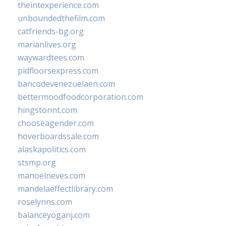
theintexperience.com
unboundedthefilm.com
catfriends-bg.org
marianlives.org
waywardtees.com
pidfloorsexpress.com
bancodevenezuelaen.com
bettermoodfoodcorporation.com
hingstonnt.com
chooseagender.com
hoverboardssale.com
alaskapolitics.com
stsmp.org
manoelneves.com
mandelaeffectlibrary.com
roselynns.com
balanceyoganj.com