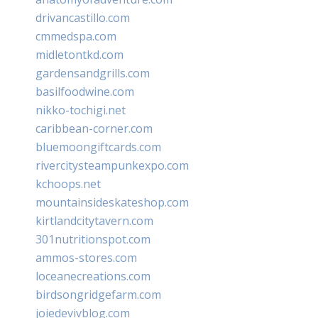
drivancastillo.com
cmmedspa.com
midletontkd.com
gardensandgrills.com
basilfoodwine.com
nikko-tochigi.net
caribbean-corner.com
bluemoongiftcards.com
rivercitysteampunkexpo.com
kchoops.net
mountainsideskateshop.com
kirtlandcitytavern.com
301nutritionspot.com
ammos-stores.com
loceanecreations.com
birdsongridgefarm.com
joiedevivblog.com