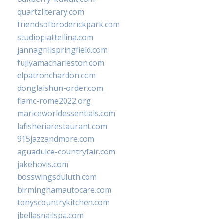
quartzliterary.com
friendsofbroderickpark.com
studiopiattellina.com
jannagrillspringfield.com
fujiyamacharleston.com
elpatronchardon.com
donglaishun-order.com
fiamc-rome2022.org
mariceworldessentials.com
lafisheriarestaurant.com
915jazzandmore.com
aguadulce-countryfair.com
jakehovis.com
bosswingsduluth.com
birminghamautocare.com
tonyscountrykitchen.com
jbellasnailspa.com