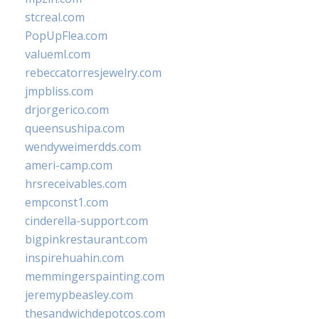
stcreal.com
PopUpFlea.com
valueml.com
rebeccatorresjewelry.com
jmpbliss.com
drjorgerico.com
queensushipa.com
wendyweimerdds.com
ameri-camp.com
hrsreceivables.com
empconst1.com
cinderella-support.com
bigpinkrestaurant.com
inspirehuahin.com
memmingerspainting.com
jeremypbeasley.com
thesandwichdepotcos.com