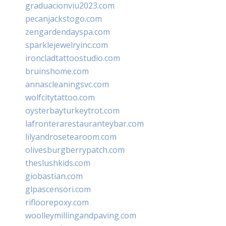
graduacionviu2023.com
pecanjackstogo.com
zengardendayspa.com
sparklejewelryinc.com
ironcladtattoostudio.com
bruinshome.com
annascleaningsvc.com
wolfcitytattoo.com
oysterbayturkeytrot.com
lafronterarestauranteybar.com
lilyandrosetearoom.com
olivesburgberrypatch.com
theslushkids.com
giobastian.com
glpascensori.com
rifloorepoxy.com
woolleymillingandpaving.com