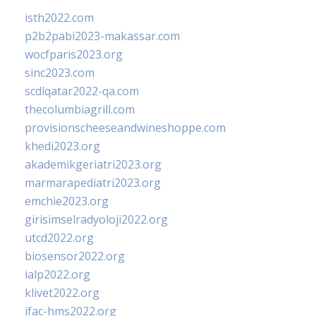
isth2022.com
p2b2pabi2023-makassar.com
wocfparis2023.org
sinc2023.com
scdlqatar2022-qa.com
thecolumbiagrill.com
provisionscheeseandwineshoppe.com
khedi2023.org
akademikgeriatri2023.org
marmarapediatri2023.org
emchie2023.org
girisimselradyoloji2022.org
utcd2022.org
biosensor2022.org
ialp2022.org
klivet2022.org
ifac-hms2022.org