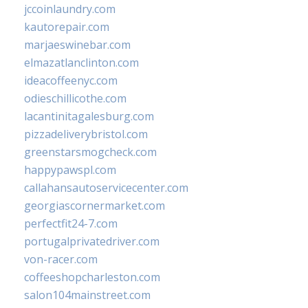
jccoinlaundry.com
kautorepair.com
marjaeswinebar.com
elmazatlanclinton.com
ideacoffeenyc.com
odieschillicothe.com
lacantinitagalesburg.com
pizzadeliverybristol.com
greenstarsmogcheck.com
happypawspl.com
callahansautoservicecenter.com
georgiascornermarket.com
perfectfit24-7.com
portugalprivatedriver.com
von-racer.com
coffeeshopcharleston.com
salon104mainstreet.com