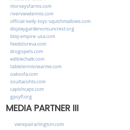
morseysfarms.com
riverviewtennis.com
official-kelly-toys-squishmallows.com
displaygardenonsuncrest.org
bbq-empire-usa.com
feedstoreva.com
drogopets.com
ediblechalk.com
tabletennisnearme.com
oaksofa.com
soultacohtx.com
capishcaps.com
gpsyfl.org
MEDIA PARTNER III
vwrepairarlington.com