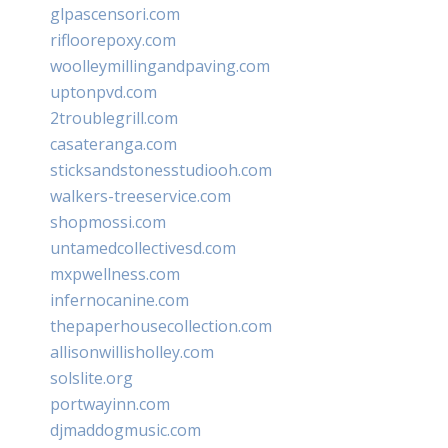
glpascensori.com
rifloorepoxy.com
woolleymillingandpaving.com
uptonpvd.com
2troublegrill.com
casateranga.com
sticksandstonesstudiooh.com
walkers-treeservice.com
shopmossi.com
untamedcollectivesd.com
mxpwellness.com
infernocanine.com
thepaperhousecollection.com
allisonwillisholley.com
solslite.org
portwayinn.com
djmaddogmusic.com