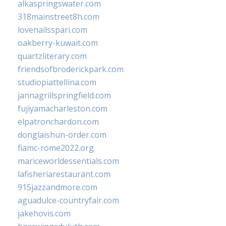
alkaspringswater.com
318mainstreet8h.com
lovenailsspari.com
oakberry-kuwait.com
quartzliterary.com
friendsofbroderickpark.com
studiopiattellina.com
jannagrillspringfield.com
fujiyamacharleston.com
elpatronchardon.com
donglaishun-order.com
fiamc-rome2022.org
mariceworldessentials.com
lafisheriarestaurant.com
915jazzandmore.com
aguadulce-countryfair.com
jakehovis.com