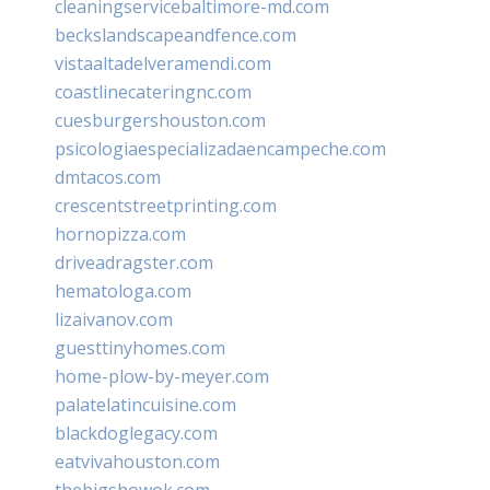
cleaningservicebaltimore-md.com
beckslandscapeandfence.com
vistaaltadelveramendi.com
coastlinecateringnc.com
cuesburgershouston.com
psicologiaespecializadaencampeche.com
dmtacos.com
crescentstreetprinting.com
hornopizza.com
driveadragster.com
hematologa.com
lizaivanov.com
guesttinyhomes.com
home-plow-by-meyer.com
palatelatincuisine.com
blackdoglegacy.com
eatvivahouston.com
thebigshowok.com