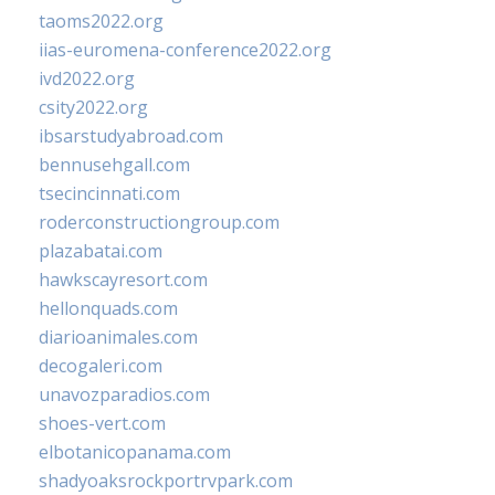
taoms2022.org
iias-euromena-conference2022.org
ivd2022.org
csity2022.org
ibsarstudyabroad.com
bennusehgall.com
tsecincinnati.com
roderconstructiongroup.com
plazabatai.com
hawkscayresort.com
hellonquads.com
diarioanimales.com
decogaleri.com
unavozparadios.com
shoes-vert.com
elbotanicopanama.com
shadyoaksrockportrvpark.com