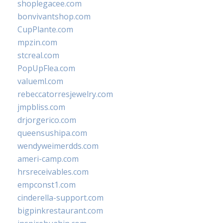
shoplegacee.com
bonvivantshop.com
CupPlante.com
mpzin.com
stcreal.com
PopUpFlea.com
valueml.com
rebeccatorresjewelry.com
jmpbliss.com
drjorgerico.com
queensushipa.com
wendyweimerdds.com
ameri-camp.com
hrsreceivables.com
empconst1.com
cinderella-support.com
bigpinkrestaurant.com