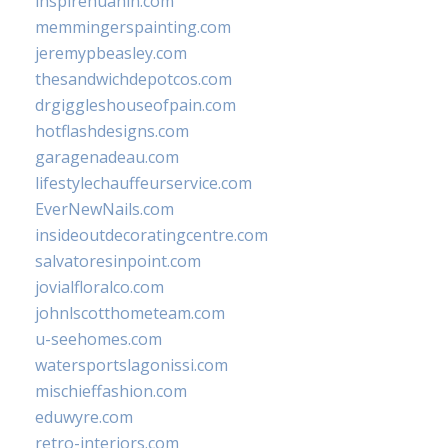
inspirehuahin.com
memmingerspainting.com
jeremypbeasley.com
thesandwichdepotcos.com
drgiggleshouseofpain.com
hotflashdesigns.com
garagenadeau.com
lifestylechauffeurservice.com
EverNewNails.com
insideoutdecoratingcentre.com
salvatoresinpoint.com
jovialfloralco.com
johnlscotthometeam.com
u-seehomes.com
watersportslagonissi.com
mischieffashion.com
eduwyre.com
retro-interiors.com