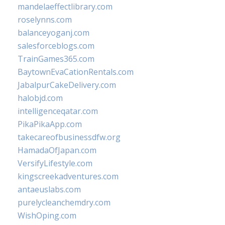
mandelaeffectlibrary.com
roselynns.com
balanceyoganj.com
salesforceblogs.com
TrainGames365.com
BaytownEvaCationRentals.com
JabalpurCakeDelivery.com
halobjd.com
intelligenceqatar.com
PikaPikaApp.com
takecareofbusinessdfw.org
HamadaOfJapan.com
VersifyLifestyle.com
kingscreekadventures.com
antaeuslabs.com
purelycleanchemdry.com
WishOping.com