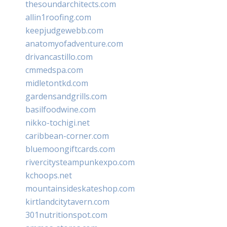
thesoundarchitects.com
allin1roofing.com
keepjudgewebb.com
anatomyofadventure.com
drivancastillo.com
cmmedspa.com
midletontkd.com
gardensandgrills.com
basilfoodwine.com
nikko-tochigi.net
caribbean-corner.com
bluemoongiftcards.com
rivercitysteampunkexpo.com
kchoops.net
mountainsideskateshop.com
kirtlandcitytavern.com
301nutritionspot.com