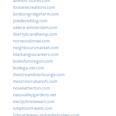
ammos-stores.com
loceanecreations.com
birdsongridgefarm.com
joiedevivblog.com
valera-amsterdam.com
libertybrandhemp.com
norwoodinnwi.com
neighboursmarket.com
blackanguscareers.com
bolesfororegon.com
bodega-ole.com
thestreamlinerlounge.com
mestrinorubanofc.com
novelatherton.com
nassvalleygardens.net
electjohnstewart.com
omptourtravels.com
tribratanews-polreskebumen.com