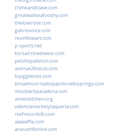
chimeandstave.com
greatwallseafoodny.com
theloverose.com
gabriovoice.com
resinflowart.com
p-sports.net
korsairstreetwear.com
petshopallston.com
avenue26tacos.com
topgglasses.com
broadmoornailsspacoloradosprings.com
missblackpasadena.com
anneskitchen.org
valenciamarketytaqueria.com
reefrecordsllc.com
alawaffle.com
aryouthfishing.com