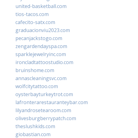
united-basketball.com
tios-tacos.com
cafecito-satx.com
graduacionviu2023.com
pecanjackstogo.com
zengardendayspa.com
sparklejewelryinc.com
ironcladtattoostudio.com
bruinshome.com
annascleaningsvc.com
wolfcitytattoo.com
oysterbayturkeytrot.com
lafronterarestauranteybar.com
lilyandrosetearoom.com
olivesburgberrypatch.com
theslushkids.com
giobastian.com