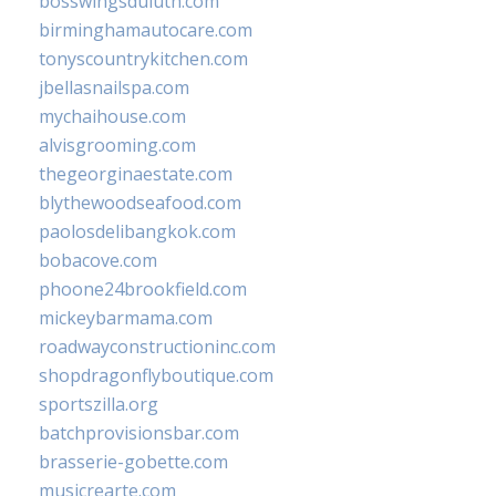
bosswingsduluth.com
birminghamautocare.com
tonyscountrykitchen.com
jbellasnailspa.com
mychaihouse.com
alvisgrooming.com
thegeorginaestate.com
blythewoodseafood.com
paolosdelibangkok.com
bobacove.com
phoone24brookfield.com
mickeybarmama.com
roadwayconstructioninc.com
shopdragonflyboutique.com
sportszilla.org
batchprovisionsbar.com
brasserie-gobette.com
musicrearte.com