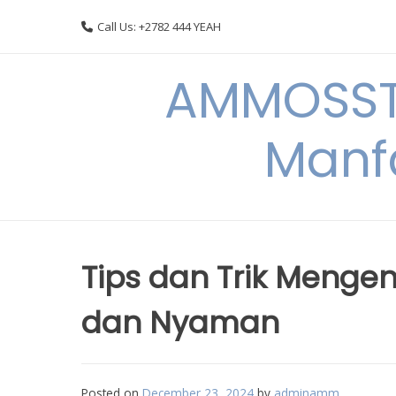
Skip
Call Us: +2782 444 YEAH
to
content
AMMOSSTO
Manf
Tips dan Trik Meng
dan Nyaman
Posted on
December 23, 2024
by
adminamm