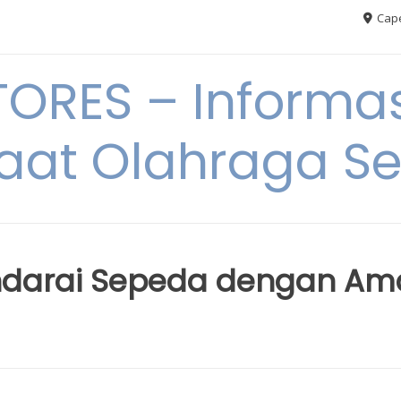
Cape
RES – Informas
aat Olahraga S
endarai Sepeda dengan A