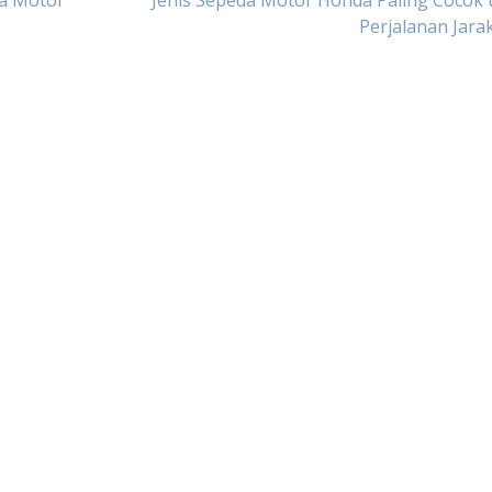
da Motor
Jenis Sepeda Motor Honda Paling Cocok
Perjalanan Jara