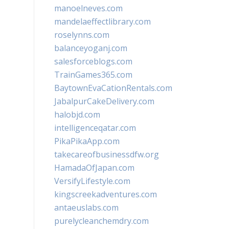
manoelneves.com
mandelaeffectlibrary.com
roselynns.com
balanceyoganj.com
salesforceblogs.com
TrainGames365.com
BaytownEvaCationRentals.com
JabalpurCakeDelivery.com
halobjd.com
intelligenceqatar.com
PikaPikaApp.com
takecareofbusinessdfw.org
HamadaOfJapan.com
VersifyLifestyle.com
kingscreekadventures.com
antaeuslabs.com
purelycleanchemdry.com