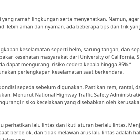
si yang ramah lingkungan serta menyehatkan. Namun, agar
 lebih aman dan nyaman, ada beberapa tips dan trik yan
gkapan keselamatan seperti helm, sarung tangan, dan sep
 pakar kesehatan masyarakat dari University of California, 
a dapat mengurangi risiko cedera kepala hingga 85%.”
gunakan perlengkapan keselamatan saat berkendara.
kondisi sepeda sebelum digunakan. Pastikan rem, rantai, d
kan. Menurut National Highway Traffic Safety Administrati
ngurangi risiko kecelakaan yang disebabkan oleh kerusaka
lu perhatikan lalu lintas dan ikuti aturan berlalu lintas. Men
aat berbelok, dan tidak melawan arus lalu lintas adalah hal