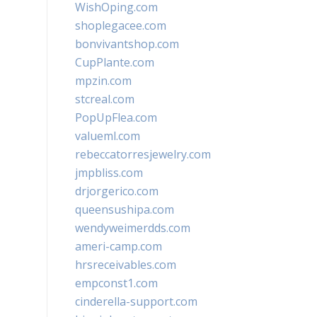
WishOping.com
shoplegacee.com
bonvivantshop.com
CupPlante.com
mpzin.com
stcreal.com
PopUpFlea.com
valueml.com
rebeccatorresjewelry.com
jmpbliss.com
drjorgerico.com
queensushipa.com
wendyweimerdds.com
ameri-camp.com
hrsreceivables.com
empconst1.com
cinderella-support.com