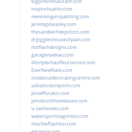
bigpinkrestaurant.com
inspirehuahin.com
memmingerspainting.com
jeremypbeasley.com
thesandwichdepotcos.com
drgiggleshouseofpain.com
hotflashdesigns.com
garagenadeau.com
lifestylechauffeurservice.com
EverNewNails.com
insideoutdecoratingcentre.com
salvatoresinpoint.com
jovialfloralco.com
johnlscotthometeam.com
u-seehomes.com
watersportslagonissi.com
mischieffashion.com
eduwyre.com