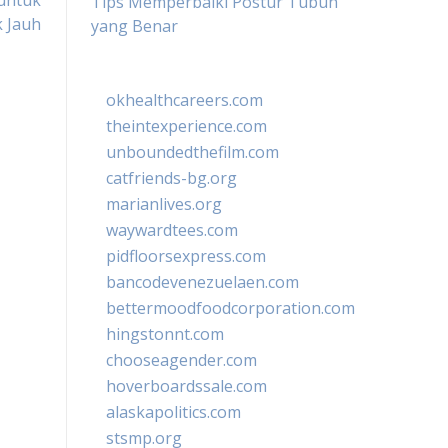
 untuk
Tips Memperbaiki Postur Tubuh
k Jauh
yang Benar
okhealthcareers.com
theintexperience.com
unboundedthefilm.com
catfriends-bg.org
marianlives.org
waywardtees.com
pidfloorsexpress.com
bancodevenezuelaen.com
bettermoodfoodcorporation.com
hingstonnt.com
chooseagender.com
hoverboardssale.com
alaskapolitics.com
stsmp.org