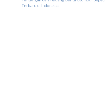
Post
Tantangan dan Peluang Berita Otomotif Sepe
Terbaru di Indonesia
navigation