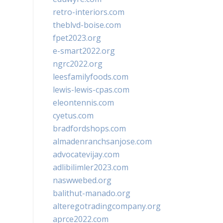
retro-interiors.com
theblvd-boise.com
fpet2023.org
e-smart2022.org
ngrc2022.org
leesfamilyfoods.com
lewis-lewis-cpas.com
eleontennis.com
cyetus.com
bradfordshops.com
almadenranchsanjose.com
advocatevijay.com
adlibilimler2023.com
naswwebed.org
balithut-manado.org
alteregotradingcompany.org
aprce2022.com