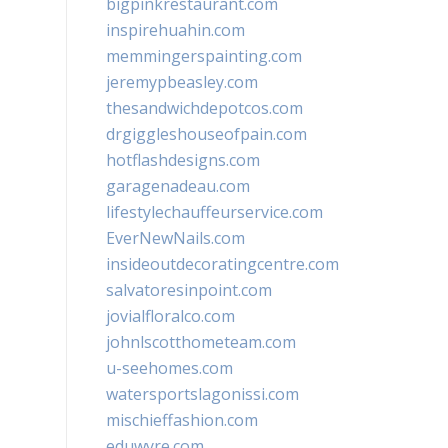
bigpinkrestaurant.com
inspirehuahin.com
memmingerspainting.com
jeremypbeasley.com
thesandwichdepotcos.com
drgiggleshouseofpain.com
hotflashdesigns.com
garagenadeau.com
lifestylechauffeurservice.com
EverNewNails.com
insideoutdecoratingcentre.com
salvatoresinpoint.com
jovialfloralco.com
johnlscotthometeam.com
u-seehomes.com
watersportslagonissi.com
mischieffashion.com
eduwyre.com