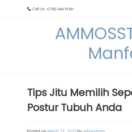
Skip
Call Us: +2782 444 YEAH
to
content
AMMOSSTO
Manf
Tips Jitu Memilih S
Postur Tubuh Anda
Posted on
March 13, 2025
by
adminamm