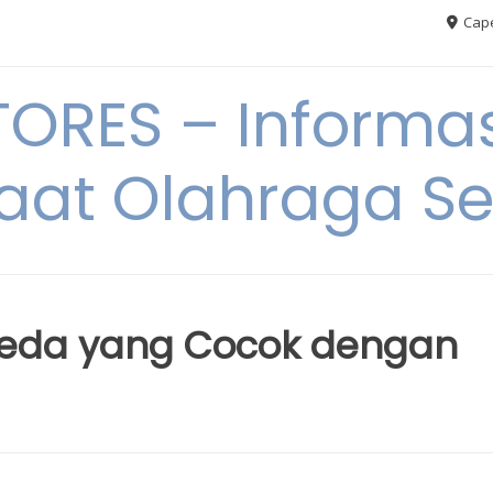
Cape
RES – Informas
aat Olahraga S
epeda yang Cocok dengan