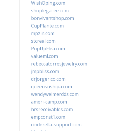
WishOping.com
shoplegacee.com
bonvivantshop.com
CupPlante.com
mpzin.com
stcreal.com
PopUpFlea.com
valueml.com
rebeccatorresjewelry.com
jmpbliss.com
drjorgerico.com
queensushipa.com
wendyweimerdds.com
ameri-camp.com
hrsreceivables.com
empconst1.com
cinderella-support.com