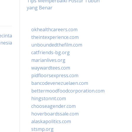
Tips Memperbaiki Postur Tubuh
yang Benar
okhealthcareers.com
ecinta
theintexperience.com
onesia
unboundedthefilm.com
catfriends-bg.org
marianlives.org
waywardtees.com
pidfloorsexpress.com
bancodevenezuelaen.com
bettermoodfoodcorporation.com
hingstonnt.com
chooseagender.com
hoverboardssale.com
alaskapolitics.com
stsmp.org