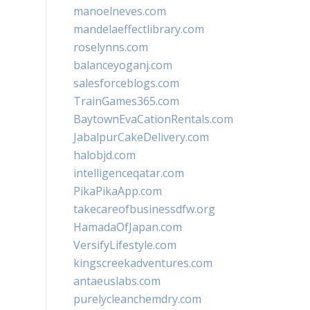
manoelneves.com
mandelaeffectlibrary.com
roselynns.com
balanceyoganj.com
salesforceblogs.com
TrainGames365.com
BaytownEvaCationRentals.com
JabalpurCakeDelivery.com
halobjd.com
intelligenceqatar.com
PikaPikaApp.com
takecareofbusinessdfw.org
HamadaOfJapan.com
VersifyLifestyle.com
kingscreekadventures.com
antaeuslabs.com
purelycleanchemdry.com