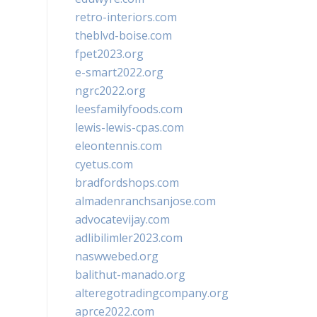
retro-interiors.com
theblvd-boise.com
fpet2023.org
e-smart2022.org
ngrc2022.org
leesfamilyfoods.com
lewis-lewis-cpas.com
eleontennis.com
cyetus.com
bradfordshops.com
almadenranchsanjose.com
advocatevijay.com
adlibilimler2023.com
naswwebed.org
balithut-manado.org
alteregotradingcompany.org
aprce2022.com