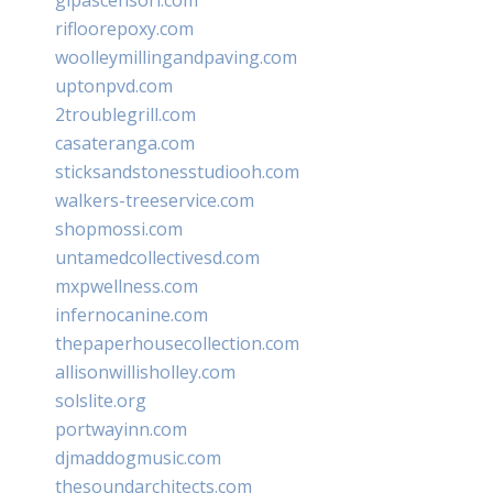
rifloorepoxy.com
woolleymillingandpaving.com
uptonpvd.com
2troublegrill.com
casateranga.com
sticksandstonesstudiooh.com
walkers-treeservice.com
shopmossi.com
untamedcollectivesd.com
mxpwellness.com
infernocanine.com
thepaperhousecollection.com
allisonwillisholley.com
solslite.org
portwayinn.com
djmaddogmusic.com
thesoundarchitects.com