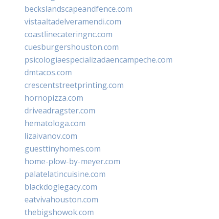
beckslandscapeandfence.com
vistaaltadelveramendi.com
coastlinecateringnc.com
cuesburgershouston.com
psicologiaespecializadaencampeche.com
dmtacos.com
crescentstreetprinting.com
hornopizza.com
driveadragster.com
hematologa.com
lizaivanov.com
guesttinyhomes.com
home-plow-by-meyer.com
palatelatincuisine.com
blackdoglegacy.com
eatvivahouston.com
thebigshowok.com