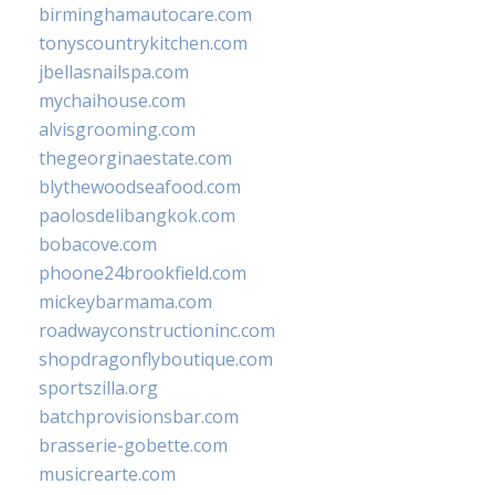
birminghamautocare.com
tonyscountrykitchen.com
jbellasnailspa.com
mychaihouse.com
alvisgrooming.com
thegeorginaestate.com
blythewoodseafood.com
paolosdelibangkok.com
bobacove.com
phoone24brookfield.com
mickeybarmama.com
roadwayconstructioninc.com
shopdragonflyboutique.com
sportszilla.org
batchprovisionsbar.com
brasserie-gobette.com
musicrearte.com