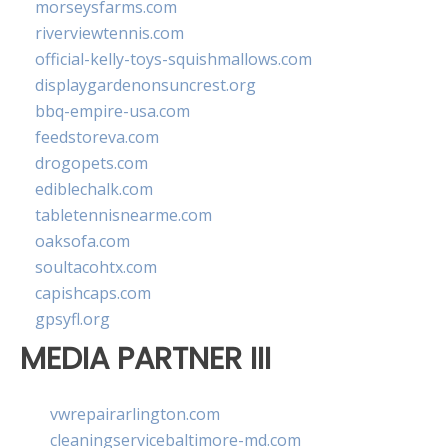
morseysfarms.com
riverviewtennis.com
official-kelly-toys-squishmallows.com
displaygardenonsuncrest.org
bbq-empire-usa.com
feedstoreva.com
drogopets.com
ediblechalk.com
tabletennisnearme.com
oaksofa.com
soultacohtx.com
capishcaps.com
gpsyfl.org
MEDIA PARTNER III
vwrepairarlington.com
cleaningservicebaltimore-md.com