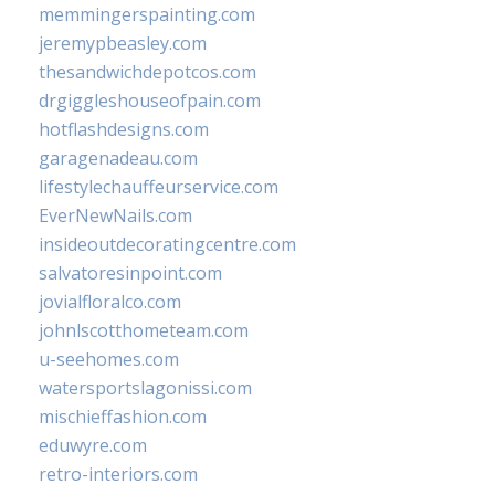
memmingerspainting.com
jeremypbeasley.com
thesandwichdepotcos.com
drgiggleshouseofpain.com
hotflashdesigns.com
garagenadeau.com
lifestylechauffeurservice.com
EverNewNails.com
insideoutdecoratingcentre.com
salvatoresinpoint.com
jovialfloralco.com
johnlscotthometeam.com
u-seehomes.com
watersportslagonissi.com
mischieffashion.com
eduwyre.com
retro-interiors.com