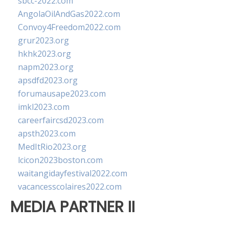
sbcc-2022.com
AngolaOilAndGas2022.com
Convoy4Freedom2022.com
grur2023.org
hkhk2023.org
napm2023.org
apsdfd2023.org
forumausape2023.com
imkl2023.com
careerfaircsd2023.com
apsth2023.com
MedItRio2023.org
lcicon2023boston.com
waitangidayfestival2022.com
vacancesscolaires2022.com
MEDIA PARTNER II