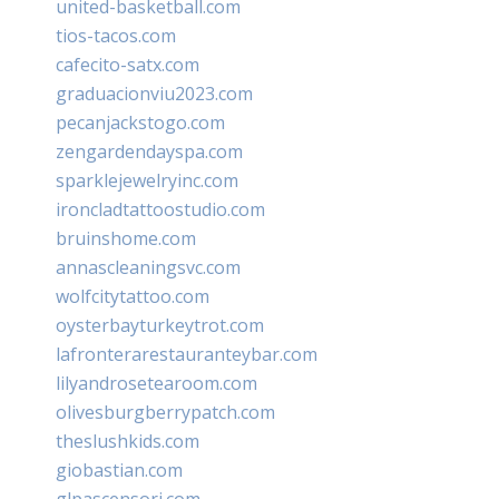
united-basketball.com
tios-tacos.com
cafecito-satx.com
graduacionviu2023.com
pecanjackstogo.com
zengardendayspa.com
sparklejewelryinc.com
ironcladtattoostudio.com
bruinshome.com
annascleaningsvc.com
wolfcitytattoo.com
oysterbayturkeytrot.com
lafronterarestauranteybar.com
lilyandrosetearoom.com
olivesburgberrypatch.com
theslushkids.com
giobastian.com
glpascensori.com