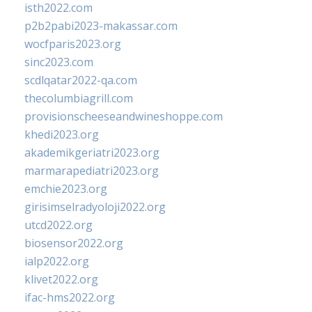
isth2022.com
p2b2pabi2023-makassar.com
wocfparis2023.org
sinc2023.com
scdlqatar2022-qa.com
thecolumbiagrill.com
provisionscheeseandwineshoppe.com
khedi2023.org
akademikgeriatri2023.org
marmarapediatri2023.org
emchie2023.org
girisimselradyoloji2022.org
utcd2022.org
biosensor2022.org
ialp2022.org
klivet2022.org
ifac-hms2022.org