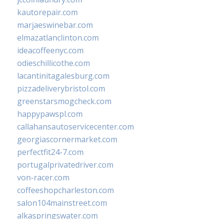
kautorepair.com
marjaeswinebar.com
elmazatlanclinton.com
ideacoffeenyc.com
odieschillicothe.com
lacantinitagalesburg.com
pizzadeliverybristol.com
greenstarsmogcheck.com
happypawspl.com
callahansautoservicecenter.com
georgiascornermarket.com
perfectfit24-7.com
portugalprivatedriver.com
von-racer.com
coffeeshopcharleston.com
salon104mainstreet.com
alkaspringswater.com