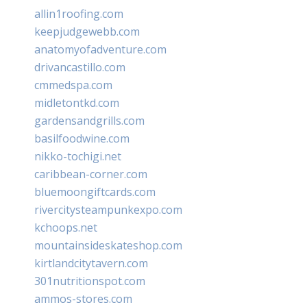
allin1roofing.com
keepjudgewebb.com
anatomyofadventure.com
drivancastillo.com
cmmedspa.com
midletontkd.com
gardensandgrills.com
basilfoodwine.com
nikko-tochigi.net
caribbean-corner.com
bluemoongiftcards.com
rivercitysteampunkexpo.com
kchoops.net
mountainsideskateshop.com
kirtlandcitytavern.com
301nutritionspot.com
ammos-stores.com