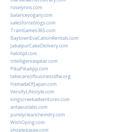
roselynns.com
balanceyoganj.com
salesforceblogs.com
TrainGames365.com
BaytownEvaCationRentals.com
JabalpurCakeDelivery.com
halobjd.com
intelligenceqatar.com
PikaPikaApp.com
takecareofbusinessdfw.org
HamadaOfJapan.com
VersifyLifestyle.com
kingscreekadventures.com
antaeuslabs.com
purelycleanchemdry.com
WishOping.com
shoplegacee.com