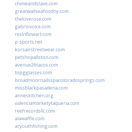
chimeandstave.com
greatwallseafoodny.com
theloverose.com
gabriovoice.com
resinflowart.com
p-sports.net
korsairstreetwear.com
petshopallston.com
avenue26tacos.com
topgglasses.com
broadmoornailsspacoloradosprings.com
missblackpasadena.com
anneskitchen.org
valenciamarketytaqueria.com
reefrecordsllc.com
alawaffle.com
aryouthfishing.com