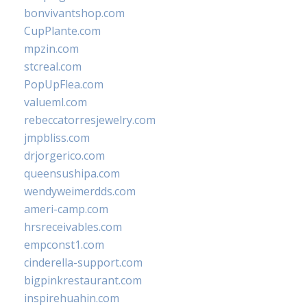
bonvivantshop.com
CupPlante.com
mpzin.com
stcreal.com
PopUpFlea.com
valueml.com
rebeccatorresjewelry.com
jmpbliss.com
drjorgerico.com
queensushipa.com
wendyweimerdds.com
ameri-camp.com
hrsreceivables.com
empconst1.com
cinderella-support.com
bigpinkrestaurant.com
inspirehuahin.com