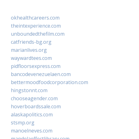
okhealthcareers.com
theintexperience.com
unboundedthefilm.com
catfriends-bg.org
marianlives.org
waywardtees.com
pidfloorsexpress.com
bancodevenezuelaen.com
bettermoodfoodcorporation.com
hingstonnt.com
chooseagender.com
hoverboardssale.com
alaskapolitics.com
stsmp.org
manoelneves.com
mandelaeffectlibrary.com