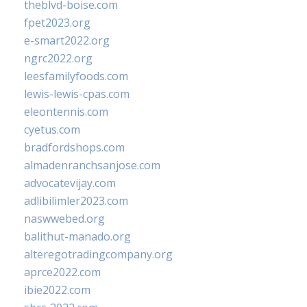
theblvd-boise.com
fpet2023.org
e-smart2022.org
ngrc2022.org
leesfamilyfoods.com
lewis-lewis-cpas.com
eleontennis.com
cyetus.com
bradfordshops.com
almadenranchsanjose.com
advocatevijay.com
adlibilimler2023.com
naswwebed.org
balithut-manado.org
alteregotradingcompany.org
aprce2022.com
ibie2022.com