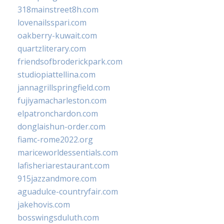
318mainstreet8h.com
lovenailsspari.com
oakberry-kuwait.com
quartzliterary.com
friendsofbroderickpark.com
studiopiattellina.com
jannagrillspringfield.com
fujiyamacharleston.com
elpatronchardon.com
donglaishun-order.com
fiamc-rome2022.org
mariceworldessentials.com
lafisheriarestaurant.com
915jazzandmore.com
aguadulce-countryfair.com
jakehovis.com
bosswingsduluth.com