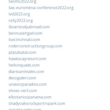
taoms2022.org
iias-euromena-conference2022.org
ivd2022.org
csity2022.org
ibsarstudyabroad.com
bennusehgall.com
tsecincinnati.com
roderconstructiongroup.com
plazabatai.com
hawkscayresort.com
hellonquads.com
diarioanimales.com
decogaleri.com
unavozparadios.com
shoes-vert.com
elbotanicopanama.com
shadyoaksrockportrvpark.com
jccoinlaundry.com