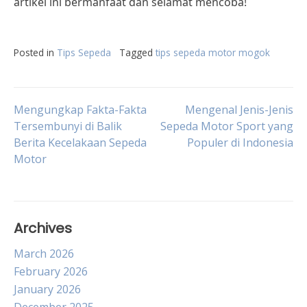
artikel ini bermanfaat dan selamat mencoba!
Posted in
Tips Sepeda
Tagged
tips sepeda motor mogok
Post
Mengungkap Fakta-Fakta
Mengenal Jenis-Jenis
Tersembunyi di Balik
Sepeda Motor Sport yang
Berita Kecelakaan Sepeda
Populer di Indonesia
navigation
Motor
Archives
March 2026
February 2026
January 2026