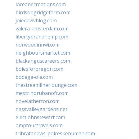
loceanecreations.com
birdsongridgefarm.com
joiedevivblog.com
valera-amsterdam.com
libertybrandhemp.com
norwoodinnwi.com
neighboursmarket.com
blackanguscareers.com
bolesfororegon.com
bodega-ole.com
thestreamlinerlounge.com
mestrinorubanofc.com
novelatherton.com
nassvalleygardens.net
electjohnstewart.com
omptourtravels.com
tribratanews-polreskebumen.com