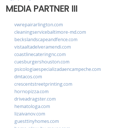
MEDIA PARTNER III
vwrepairarlington.com
cleaningservicebaltimore-md.com
beckslandscapeandfence.com
vistaaltadelveramendi.com
coastlinecateringnc.com
cuesburgershouston.com
psicologiaespecializadaencampeche.com
dmtacos.com
crescentstreetprinting.com
hornopizza.com
driveadragster.com
hematologa.com
lizaivanov.com
guesttinyhomes.com