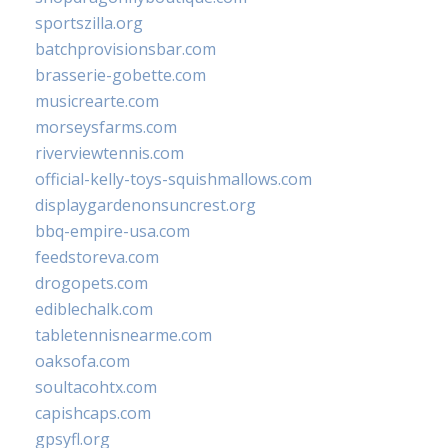
sportszilla.org
batchprovisionsbar.com
brasserie-gobette.com
musicrearte.com
morseysfarms.com
riverviewtennis.com
official-kelly-toys-squishmallows.com
displaygardenonsuncrest.org
bbq-empire-usa.com
feedstoreva.com
drogopets.com
ediblechalk.com
tabletennisnearme.com
oaksofa.com
soultacohtx.com
capishcaps.com
gpsyfl.org