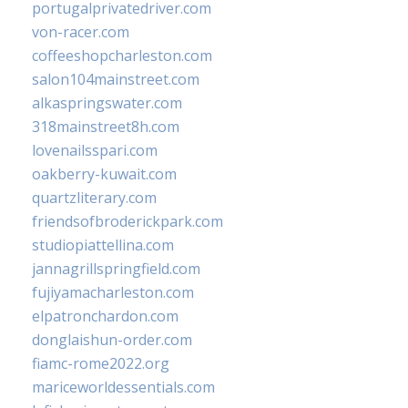
portugalprivatedriver.com
von-racer.com
coffeeshopcharleston.com
salon104mainstreet.com
alkaspringswater.com
318mainstreet8h.com
lovenailsspari.com
oakberry-kuwait.com
quartzliterary.com
friendsofbroderickpark.com
studiopiattellina.com
jannagrillspringfield.com
fujiyamacharleston.com
elpatronchardon.com
donglaishun-order.com
fiamc-rome2022.org
mariceworldessentials.com