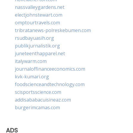
nassvalleygardens.net
electjohnstewart.com
omptourtravels.com
tribratanews-polreskebumen.com
rsudbayuasih.org
publikjurnalistik.org
juneteenthapparel.net
italywarm.com
journaloffinanceeconomics.com
kvk-kumari.org
foodscienceandtechnology.com
scisportsscience.com
addisababacuisineaz.com
burgerimcamas.com
ADS