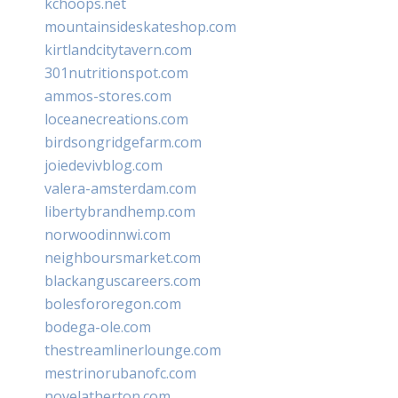
kchoops.net
mountainsideskateshop.com
kirtlandcitytavern.com
301nutritionspot.com
ammos-stores.com
loceanecreations.com
birdsongridgefarm.com
joiedevivblog.com
valera-amsterdam.com
libertybrandhemp.com
norwoodinnwi.com
neighboursmarket.com
blackanguscareers.com
bolesfororegon.com
bodega-ole.com
thestreamlinerlounge.com
mestrinorubanofc.com
novelatherton.com