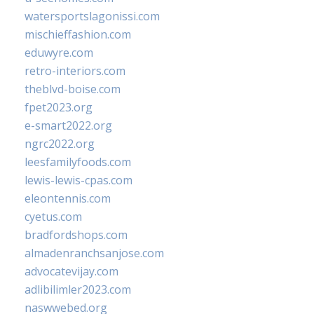
watersportslagonissi.com
mischieffashion.com
eduwyre.com
retro-interiors.com
theblvd-boise.com
fpet2023.org
e-smart2022.org
ngrc2022.org
leesfamilyfoods.com
lewis-lewis-cpas.com
eleontennis.com
cyetus.com
bradfordshops.com
almadenranchsanjose.com
advocatevijay.com
adlibilimler2023.com
naswwebed.org