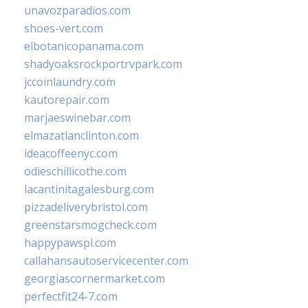
unavozparadios.com
shoes-vert.com
elbotanicopanama.com
shadyoaksrockportrvpark.com
jccoinlaundry.com
kautorepair.com
marjaeswinebar.com
elmazatlanclinton.com
ideacoffeenyc.com
odieschillicothe.com
lacantinitagalesburg.com
pizzadeliverybristol.com
greenstarsmogcheck.com
happypawspl.com
callahansautoservicecenter.com
georgiascornermarket.com
perfectfit24-7.com