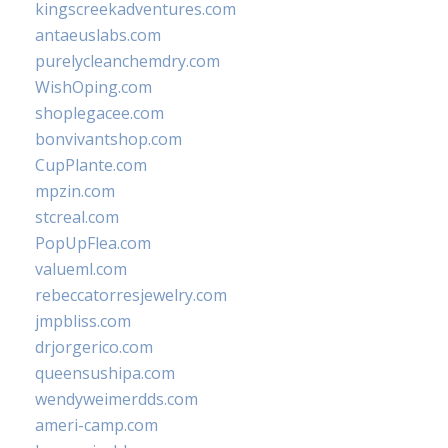
kingscreekadventures.com
antaeuslabs.com
purelycleanchemdry.com
WishOping.com
shoplegacee.com
bonvivantshop.com
CupPlante.com
mpzin.com
stcreal.com
PopUpFlea.com
valueml.com
rebeccatorresjewelry.com
jmpbliss.com
drjorgerico.com
queensushipa.com
wendyweimerdds.com
ameri-camp.com