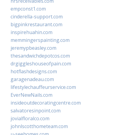
hrsreceivables.com
empconst1.com
cinderella-support.com
bigpinkrestaurant.com
inspirehuahin.com
memmingerspainting.com
jeremypbeasley.com
thesandwichdepotcos.com
drgiggleshouseofpain.com
hotflashdesigns.com
garagenadeau.com
lifestylechauffeurservice.com
EverNewNails.com
insideoutdecoratingcentre.com
salvatoresinpoint.com
jovialfloralco.com
johnlscotthometeam.com
u-seehomes.com