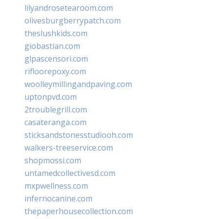
lilyandrosetearoom.com
olivesburgberrypatch.com
theslushkids.com
giobastian.com
glpascensori.com
rifloorepoxy.com
woolleymillingandpaving.com
uptonpvd.com
2troublegrill.com
casateranga.com
sticksandstonesstudiooh.com
walkers-treeservice.com
shopmossi.com
untamedcollectivesd.com
mxpwellness.com
infernocanine.com
thepaperhousecollection.com