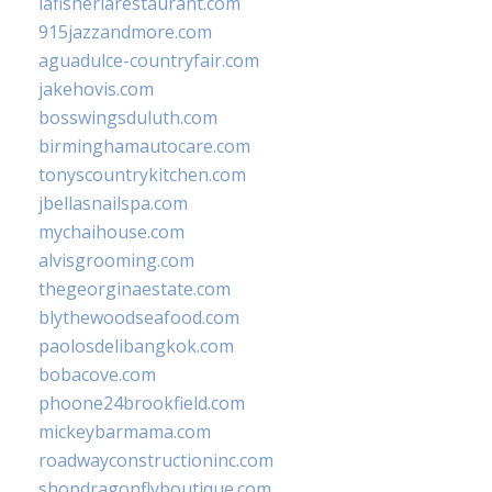
lafisheriarestaurant.com
915jazzandmore.com
aguadulce-countryfair.com
jakehovis.com
bosswingsduluth.com
birminghamautocare.com
tonyscountrykitchen.com
jbellasnailspa.com
mychaihouse.com
alvisgrooming.com
thegeorginaestate.com
blythewoodseafood.com
paolosdelibangkok.com
bobacove.com
phoone24brookfield.com
mickeybarmama.com
roadwayconstructioninc.com
shopdragonflyboutique.com