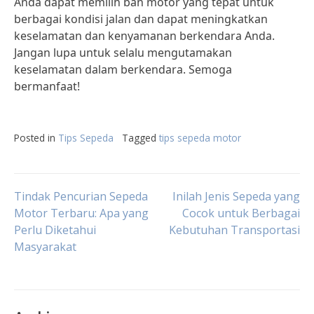
Anda dapat memilih ban motor yang tepat untuk
berbagai kondisi jalan dan dapat meningkatkan
keselamatan dan kenyamanan berkendara Anda.
Jangan lupa untuk selalu mengutamakan
keselamatan dalam berkendara. Semoga
bermanfaat!
Posted in
Tips Sepeda
Tagged
tips sepeda motor
Post
Tindak Pencurian Sepeda
Inilah Jenis Sepeda yang
Motor Terbaru: Apa yang
Cocok untuk Berbagai
Perlu Diketahui
Kebutuhan Transportasi
navigation
Masyarakat