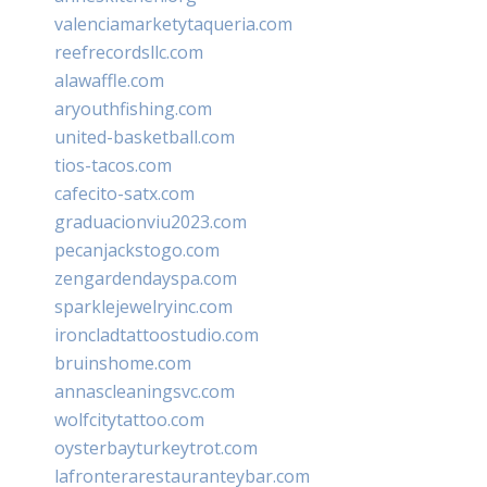
valenciamarketytaqueria.com
reefrecordsllc.com
alawaffle.com
aryouthfishing.com
united-basketball.com
tios-tacos.com
cafecito-satx.com
graduacionviu2023.com
pecanjackstogo.com
zengardendayspa.com
sparklejewelryinc.com
ironcladtattoostudio.com
bruinshome.com
annascleaningsvc.com
wolfcitytattoo.com
oysterbayturkeytrot.com
lafronterarestauranteybar.com