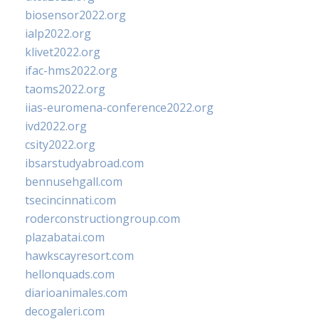
biosensor2022.org
ialp2022.org
klivet2022.org
ifac-hms2022.org
taoms2022.org
iias-euromena-conference2022.org
ivd2022.org
csity2022.org
ibsarstudyabroad.com
bennusehgall.com
tsecincinnati.com
roderconstructiongroup.com
plazabatai.com
hawkscayresort.com
hellonquads.com
diarioanimales.com
decogaleri.com