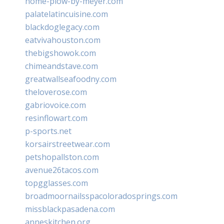
home-plow-by-meyer.com
palatelatincuisine.com
blackdoglegacy.com
eatvivahouston.com
thebigshowok.com
chimeandstave.com
greatwallseafoodny.com
theloverose.com
gabriovoice.com
resinflowart.com
p-sports.net
korsairstreetwear.com
petshopallston.com
avenue26tacos.com
topgglasses.com
broadmoornailsspacoloradosprings.com
missblackpasadena.com
anneskitchen.org