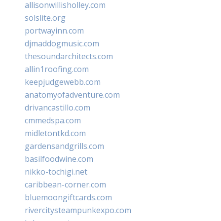
allisonwillisholley.com
solslite.org
portwayinn.com
djmaddogmusic.com
thesoundarchitects.com
allin1roofing.com
keepjudgewebb.com
anatomyofadventure.com
drivancastillo.com
cmmedspa.com
midletontkd.com
gardensandgrills.com
basilfoodwine.com
nikko-tochigi.net
caribbean-corner.com
bluemoongiftcards.com
rivercitysteampunkexpo.com