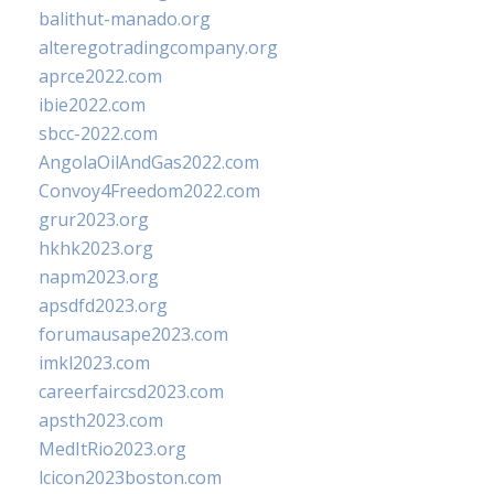
balithut-manado.org
alteregotradingcompany.org
aprce2022.com
ibie2022.com
sbcc-2022.com
AngolaOilAndGas2022.com
Convoy4Freedom2022.com
grur2023.org
hkhk2023.org
napm2023.org
apsdfd2023.org
forumausape2023.com
imkl2023.com
careerfaircsd2023.com
apsth2023.com
MedItRio2023.org
lcicon2023boston.com