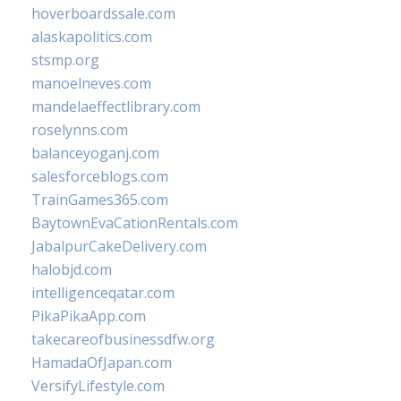
hoverboardssale.com
alaskapolitics.com
stsmp.org
manoelneves.com
mandelaeffectlibrary.com
roselynns.com
balanceyoganj.com
salesforceblogs.com
TrainGames365.com
BaytownEvaCationRentals.com
JabalpurCakeDelivery.com
halobjd.com
intelligenceqatar.com
PikaPikaApp.com
takecareofbusinessdfw.org
HamadaOfJapan.com
VersifyLifestyle.com