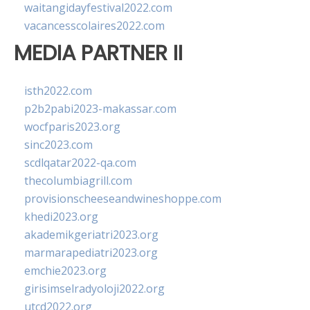
waitangidayfestival2022.com
vacancesscolaires2022.com
MEDIA PARTNER II
isth2022.com
p2b2pabi2023-makassar.com
wocfparis2023.org
sinc2023.com
scdlqatar2022-qa.com
thecolumbiagrill.com
provisionscheeseandwineshoppe.com
khedi2023.org
akademikgeriatri2023.org
marmarapediatri2023.org
emchie2023.org
girisimselradyoloji2022.org
utcd2022.org