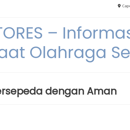
Cape
RES – Informas
aat Olahraga S
 Bersepeda dengan Aman