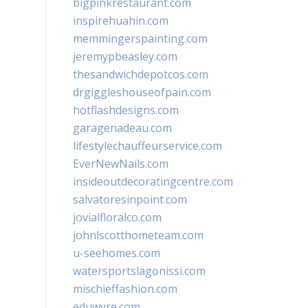
bigpinkrestaurant.com
inspirehuahin.com
memmingerspainting.com
jeremypbeasley.com
thesandwichdepotcos.com
drgiggleshouseofpain.com
hotflashdesigns.com
garagenadeau.com
lifestylechauffeurservice.com
EverNewNails.com
insideoutdecoratingcentre.com
salvatoresinpoint.com
jovialfloralco.com
johnlscotthometeam.com
u-seehomes.com
watersportslagonissi.com
mischieffashion.com
eduwyre.com