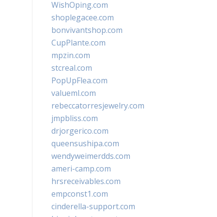
WishOping.com
shoplegacee.com
bonvivantshop.com
CupPlante.com
mpzin.com
stcreal.com
PopUpFlea.com
valueml.com
rebeccatorresjewelry.com
jmpbliss.com
drjorgerico.com
queensushipa.com
wendyweimerdds.com
ameri-camp.com
hrsreceivables.com
empconst1.com
cinderella-support.com