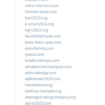
retro-interiors.com
theblvd-boise.com
fpet2023.org
e-smart2022.org
ngrc2022.org
leesfamilyfoods.com
lewis-lewis-cpas.com
eleontennis.com
cyetus.com
bradfordshops.com
almadenranchsanjose.com
advocatevijay.com
adlibilimler2023.com
naswwebed.org
balithut-manado.org
alteregotradingcompany.org
aprce2022.com