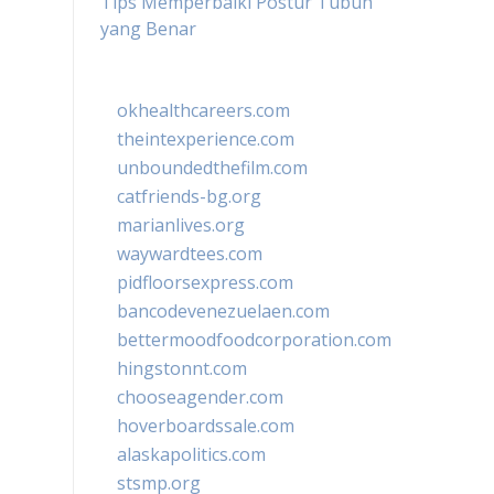
Tips Memperbaiki Postur Tubuh
yang Benar
okhealthcareers.com
theintexperience.com
unboundedthefilm.com
catfriends-bg.org
marianlives.org
waywardtees.com
pidfloorsexpress.com
bancodevenezuelaen.com
bettermoodfoodcorporation.com
hingstonnt.com
chooseagender.com
hoverboardssale.com
alaskapolitics.com
stsmp.org