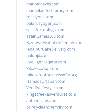
manoelneves.com
mandelaeffectlibrary.com
roselynns.com
balanceyoganj.com
salesforceblogs.com
TrainGames365.com
BaytownEvaCationRentals.com
JabalpurCakeDelivery.com
halobjd.com
intelligenceqatar.com
PikaPikaApp.com
takecareofbusinessdfw.org
HamadaOfJapan.com
VersifyLifestyle.com
kingscreekadventures.com
antaeuslabs.com
purelycleanchemdry.com