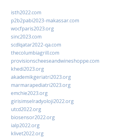
isth2022.com
p2b2pabi2023-makassar.com
wocfparis2023.org
sinc2023.com
scdlqatar2022-qa.com
thecolumbiagrill.com
provisionscheeseandwineshoppe.com
khedi2023.org
akademikgeriatri2023.org
marmarapediatri2023.org
emchie2023.org
girisimselradyoloji2022.org
utcd2022.org
biosensor2022.org
ialp2022.org
klivet2022.org