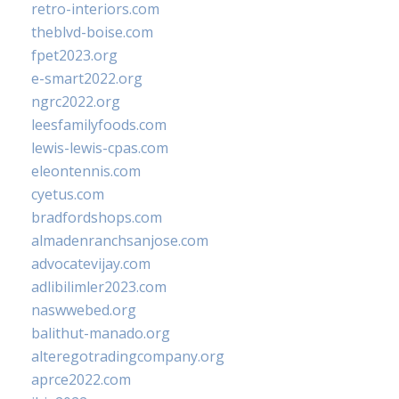
retro-interiors.com
theblvd-boise.com
fpet2023.org
e-smart2022.org
ngrc2022.org
leesfamilyfoods.com
lewis-lewis-cpas.com
eleontennis.com
cyetus.com
bradfordshops.com
almadenranchsanjose.com
advocatevijay.com
adlibilimler2023.com
naswwebed.org
balithut-manado.org
alteregotradingcompany.org
aprce2022.com