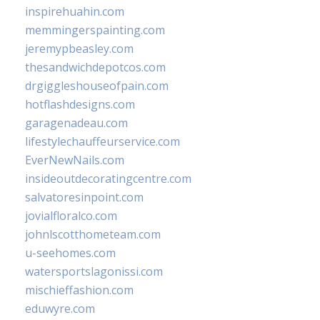
inspirehuahin.com
memmingerspainting.com
jeremypbeasley.com
thesandwichdepotcos.com
drgiggleshouseofpain.com
hotflashdesigns.com
garagenadeau.com
lifestylechauffeurservice.com
EverNewNails.com
insideoutdecoratingcentre.com
salvatoresinpoint.com
jovialfloralco.com
johnlscotthometeam.com
u-seehomes.com
watersportslagonissi.com
mischieffashion.com
eduwyre.com