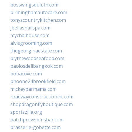
bosswingsduluth.com
birminghamautocare.com
tonyscountrykitchen.com
jbellasnailspa.com
mychaihouse.com
alvisgrooming.com
thegeorginaestate.com
blythewoodseafood.com
paolosdelibangkok.com
bobacove.com
phoone24brookfield.com
mickeybarmama.com
roadwayconstructioninc.com
shopdragonflyboutique.com
sportszilla.org
batchprovisionsbar.com
brasserie-gobette.com