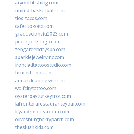
aryouthfishing.com
united-basketball.com
tios-tacos.com
cafecito-satx.com
graduacionviu2023.com
pecanjackstogo.com
zengardendayspa.com
sparklejewelryinc.com
ironcladtattoostudio.com
bruinshome.com
annascleaningsvc.com
wolfcitytattoo.com
oysterbayturkeytrot.com
lafronterarestauranteybar.com
lilyandrosetearoom.com
olivesburgberrypatch.com
theslushkids.com