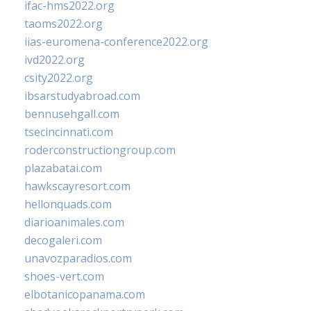
ifac-hms2022.org
taoms2022.org
iias-euromena-conference2022.org
ivd2022.org
csity2022.org
ibsarstudyabroad.com
bennusehgall.com
tsecincinnati.com
roderconstructiongroup.com
plazabatai.com
hawkscayresort.com
hellonquads.com
diarioanimales.com
decogaleri.com
unavozparadios.com
shoes-vert.com
elbotanicopanama.com