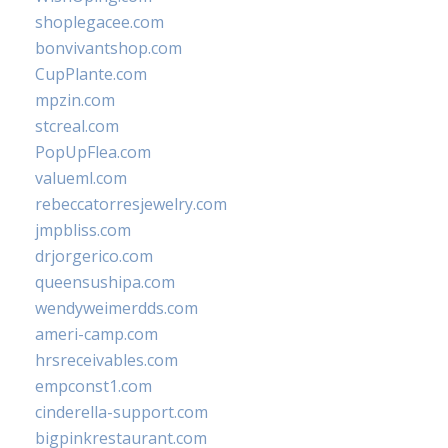
shoplegacee.com
bonvivantshop.com
CupPlante.com
mpzin.com
stcreal.com
PopUpFlea.com
valueml.com
rebeccatorresjewelry.com
jmpbliss.com
drjorgerico.com
queensushipa.com
wendyweimerdds.com
ameri-camp.com
hrsreceivables.com
empconst1.com
cinderella-support.com
bigpinkrestaurant.com