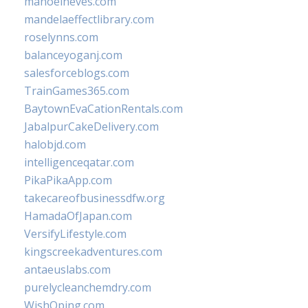
manoelneves.com
mandelaeffectlibrary.com
roselynns.com
balanceyoganj.com
salesforceblogs.com
TrainGames365.com
BaytownEvaCationRentals.com
JabalpurCakeDelivery.com
halobjd.com
intelligenceqatar.com
PikaPikaApp.com
takecareofbusinessdfw.org
HamadaOfJapan.com
VersifyLifestyle.com
kingscreekadventures.com
antaeuslabs.com
purelycleanchemdry.com
WishOping.com