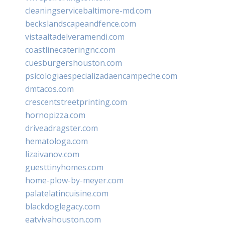
cleaningservicebaltimore-md.com
beckslandscapeandfence.com
vistaaltadelveramendi.com
coastlinecateringnc.com
cuesburgershouston.com
psicologiaespecializadaencampeche.com
dmtacos.com
crescentstreetprinting.com
hornopizza.com
driveadragster.com
hematologa.com
lizaivanov.com
guesttinyhomes.com
home-plow-by-meyer.com
palatelatincuisine.com
blackdoglegacy.com
eatvivahouston.com