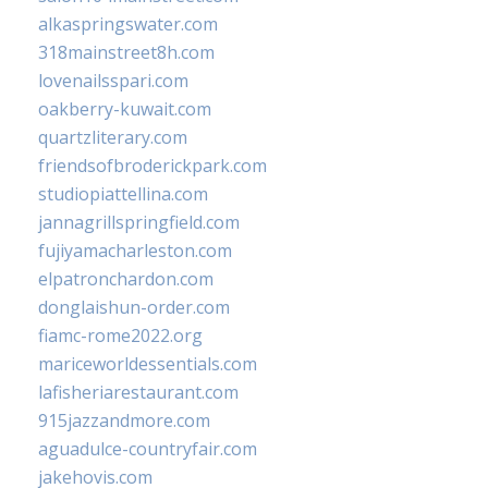
alkaspringswater.com
318mainstreet8h.com
lovenailsspari.com
oakberry-kuwait.com
quartzliterary.com
friendsofbroderickpark.com
studiopiattellina.com
jannagrillspringfield.com
fujiyamacharleston.com
elpatronchardon.com
donglaishun-order.com
fiamc-rome2022.org
mariceworldessentials.com
lafisheriarestaurant.com
915jazzandmore.com
aguadulce-countryfair.com
jakehovis.com