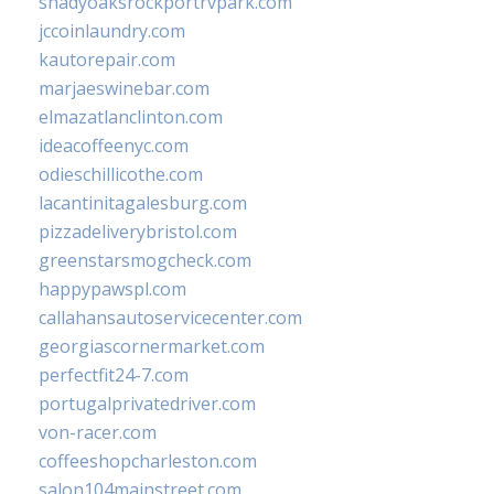
shadyoaksrockportrvpark.com
jccoinlaundry.com
kautorepair.com
marjaeswinebar.com
elmazatlanclinton.com
ideacoffeenyc.com
odieschillicothe.com
lacantinitagalesburg.com
pizzadeliverybristol.com
greenstarsmogcheck.com
happypawspl.com
callahansautoservicecenter.com
georgiascornermarket.com
perfectfit24-7.com
portugalprivatedriver.com
von-racer.com
coffeeshopcharleston.com
salon104mainstreet.com