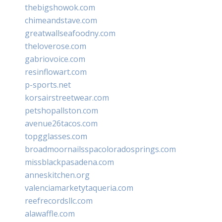
thebigshowok.com
chimeandstave.com
greatwallseafoodny.com
theloverose.com
gabriovoice.com
resinflowart.com
p-sports.net
korsairstreetwear.com
petshopallston.com
avenue26tacos.com
topgglasses.com
broadmoornailsspacoloradosprings.com
missblackpasadena.com
anneskitchen.org
valenciamarketytaqueria.com
reefrecordsllc.com
alawaffle.com