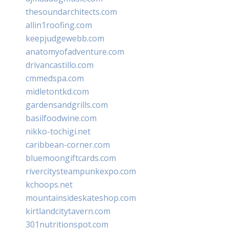
thesoundarchitects.com
allin1roofing.com
keepjudgewebb.com
anatomyofadventure.com
drivancastillo.com
cmmedspa.com
midletontkd.com
gardensandgrills.com
basilfoodwine.com
nikko-tochigi.net
caribbean-corner.com
bluemoongiftcards.com
rivercitysteampunkexpo.com
kchoops.net
mountainsideskateshop.com
kirtlandcitytavern.com
301nutritionspot.com