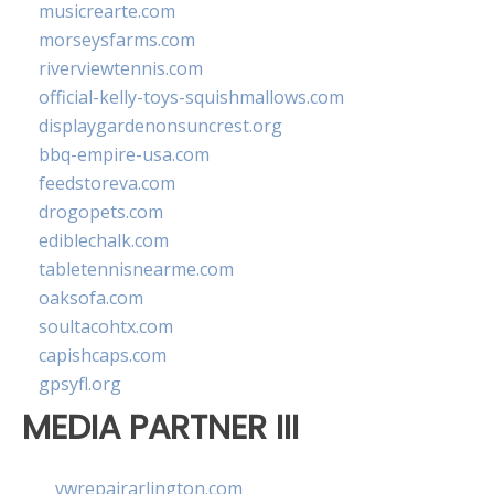
musicrearte.com
morseysfarms.com
riverviewtennis.com
official-kelly-toys-squishmallows.com
displaygardenonsuncrest.org
bbq-empire-usa.com
feedstoreva.com
drogopets.com
ediblechalk.com
tabletennisnearme.com
oaksofa.com
soultacohtx.com
capishcaps.com
gpsyfl.org
MEDIA PARTNER III
vwrepairarlington.com