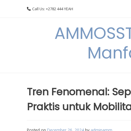
Skip
Call Us: +2782 444 YEAH
to
content
AMMOSSTO
Manf
Tren Fenomenal: Seped
Praktis untuk Mobilit
Posted on
December 26, 2024
by
adminamm