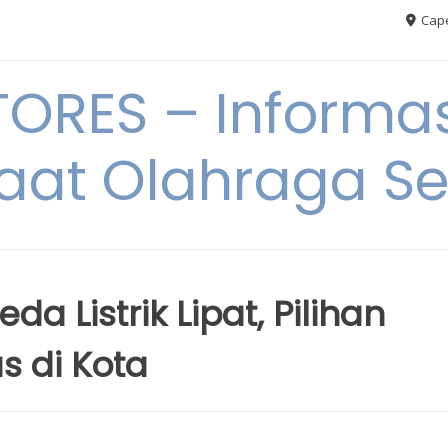
Cape
RES – Informas
aat Olahraga S
a Listrik Lipat, Pilihan
as di Kota