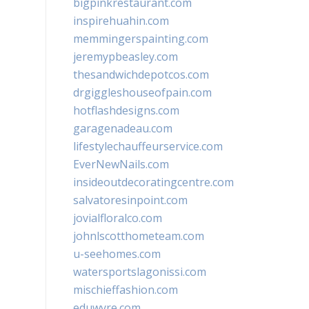
bigpinkrestaurant.com
inspirehuahin.com
memmingerspainting.com
jeremypbeasley.com
thesandwichdepotcos.com
drgiggleshouseofpain.com
hotflashdesigns.com
garagenadeau.com
lifestylechauffeurservice.com
EverNewNails.com
insideoutdecoratingcentre.com
salvatoresinpoint.com
jovialfloralco.com
johnlscotthometeam.com
u-seehomes.com
watersportslagonissi.com
mischieffashion.com
eduwyre.com