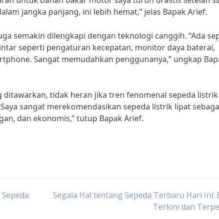
an untuk bahan bakar motor saya turun drastis setelah s
dalam jangka panjang, ini lebih hemat,” jelas Bapak Arief.
juga semakin dilengkapi dengan teknologi canggih. “Ada se
r pintar seperti pengaturan kecepatan, monitor daya baterai,
martphone. Sangat memudahkan penggunanya,” ungkap Bap
tawarkan, tidak heran jika tren fenomenal sepeda listrik 
“Saya sangat merekomendasikan sepeda listrik lipat sebaga
ngan, dan ekonomis,” tutup Bapak Arief.
a Sepeda
Segala Hal tentang Sepeda Terbaru Hari Ini: 
Terkini dan Terp