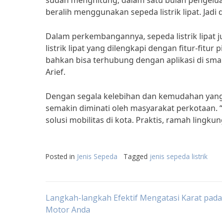
sudah menghitung, dalam satu bulan pengeluar
beralih menggunakan sepeda listrik lipat. Jadi 
Dalam perkembangannya, sepeda listrik lipat 
listrik lipat yang dilengkapi dengan fitur-fitu
bahkan bisa terhubung dengan aplikasi di s
Arief.
Dengan segala kelebihan dan kemudahan yang di
semakin diminati oleh masyarakat perkotaan. 
solusi mobilitas di kota. Praktis, ramah lingku
Posted in
Jenis Sepeda
Tagged
jenis sepeda listrik
Post
Langkah-langkah Efektif Mengatasi Karat pad
Motor Anda