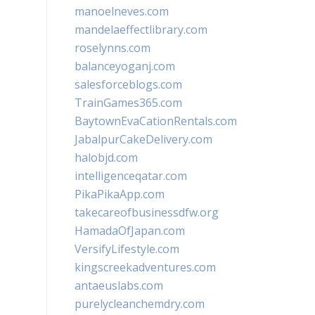
manoelneves.com
mandelaeffectlibrary.com
roselynns.com
balanceyoganj.com
salesforceblogs.com
TrainGames365.com
BaytownEvaCationRentals.com
JabalpurCakeDelivery.com
halobjd.com
intelligenceqatar.com
PikaPikaApp.com
takecareofbusinessdfw.org
HamadaOfJapan.com
VersifyLifestyle.com
kingscreekadventures.com
antaeuslabs.com
purelycleanchemdry.com