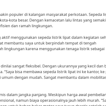
emakin populer di kalangan masyarakat perkotaan. Sepeda lis
di kota-kota besar. Dengan kemacetan lalu lintas yang semak
 efisien dan ramah lingkungan.
aktif menggunakan sepeda listrik lipat dalam kegiatan seh
angat membantu saya untuk berpindah tempat di tengah
mah lingkungan karena menggunakan tenaga listrik sebagai
ga dinilai sangat fleksibel. Dengan ukurannya yang kecil dan 
 “Saya bisa membawa sepeda listrik lipat ini ke kantor, ke
tasi umum dengan mudah. Sangat membantu dalam mobilita
ekonomis dalam jangka panjang. Meskipun harga awal pembelia
ensional, namun biaya operasionalnya jauh lebih murah. “S