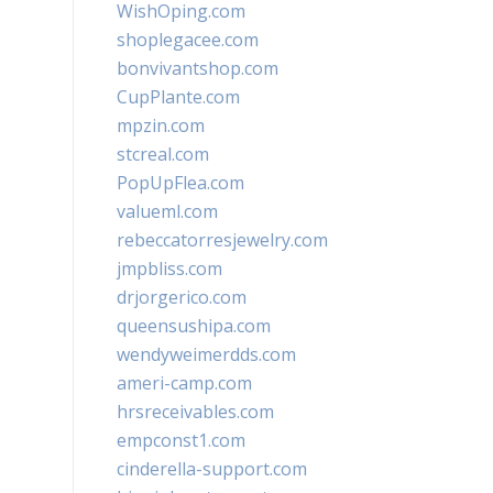
WishOping.com
shoplegacee.com
bonvivantshop.com
CupPlante.com
mpzin.com
stcreal.com
PopUpFlea.com
valueml.com
rebeccatorresjewelry.com
jmpbliss.com
drjorgerico.com
queensushipa.com
wendyweimerdds.com
ameri-camp.com
hrsreceivables.com
empconst1.com
cinderella-support.com