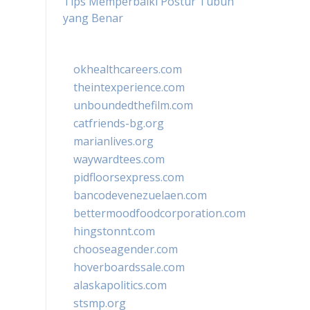
Tips Memperbaiki Postur Tubuh
yang Benar
okhealthcareers.com
theintexperience.com
unboundedthefilm.com
catfriends-bg.org
marianlives.org
waywardtees.com
pidfloorsexpress.com
bancodevenezuelaen.com
bettermoodfoodcorporation.com
hingstonnt.com
chooseagender.com
hoverboardssale.com
alaskapolitics.com
stsmp.org