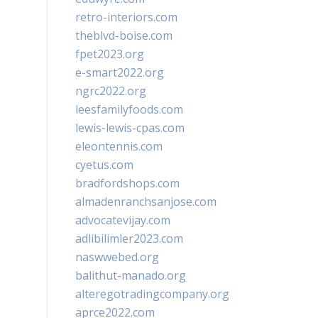
retro-interiors.com
theblvd-boise.com
fpet2023.org
e-smart2022.org
ngrc2022.org
leesfamilyfoods.com
lewis-lewis-cpas.com
eleontennis.com
cyetus.com
bradfordshops.com
almadenranchsanjose.com
advocatevijay.com
adlibilimler2023.com
naswwebed.org
balithut-manado.org
alteregotradingcompany.org
aprce2022.com