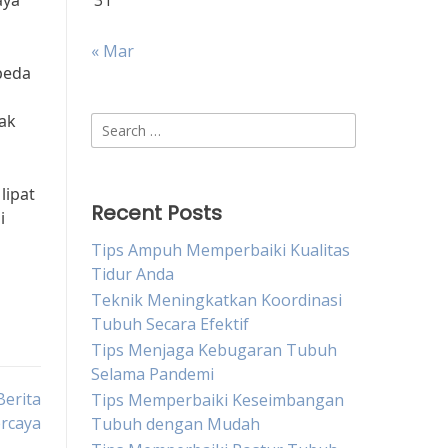
aya
31
« Mar
peda
ak
Search
for:
lipat
Recent Posts
i
Tips Ampuh Memperbaiki Kualitas
Tidur Anda
Teknik Meningkatkan Koordinasi
Tubuh Secara Efektif
Tips Menjaga Kebugaran Tubuh
Selama Pandemi
Berita
Tips Memperbaiki Keseimbangan
ercaya
Tubuh dengan Mudah