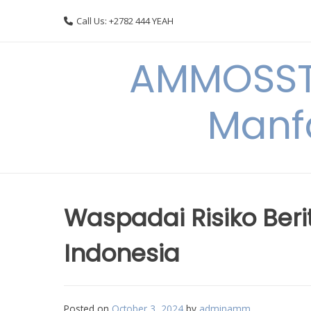
Skip
Call Us: +2782 444 YEAH
to
content
AMMOSSTO
Manf
Waspadai Risiko Beri
Indonesia
Posted on
October 3, 2024
by
adminamm