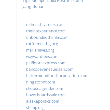
Tips Memperbaiki Postur Tubuh
yang Benar
okhealthcareers.com
theintexperience.com
unboundedthefilm.com
catfriends-bg.org
marianlives.org
waywardtees.com
pidfloorsexpress.com
bancodevenezuelaen.com
bettermoodfoodcorporation.com
hingstonnt.com
chooseagender.com
hoverboardssale.com
alaskapolitics.com
stsmp.org