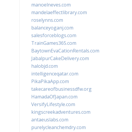
manoelneves.com
mandelaeffectlibrary.com
roselynns.com
balanceyoganj.com
salesforceblogs.com
TrainGames365.com
BaytownEvaCationRentals.com
JabalpurCakeDelivery.com
halobjd.com
intelligenceqatar.com
PikaPikaApp.com
takecareofbusinessdfw.org
HamadaOfJapan.com
VersifyLifestyle.com
kingscreekadventures.com
antaeuslabs.com
purelycleanchemdry.com