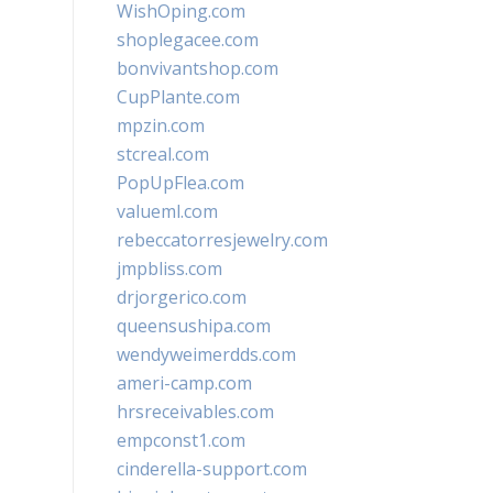
WishOping.com
shoplegacee.com
bonvivantshop.com
CupPlante.com
mpzin.com
stcreal.com
PopUpFlea.com
valueml.com
rebeccatorresjewelry.com
jmpbliss.com
drjorgerico.com
queensushipa.com
wendyweimerdds.com
ameri-camp.com
hrsreceivables.com
empconst1.com
cinderella-support.com