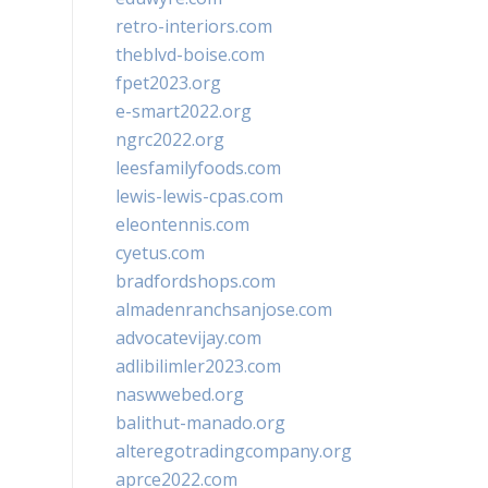
retro-interiors.com
theblvd-boise.com
fpet2023.org
e-smart2022.org
ngrc2022.org
leesfamilyfoods.com
lewis-lewis-cpas.com
eleontennis.com
cyetus.com
bradfordshops.com
almadenranchsanjose.com
advocatevijay.com
adlibilimler2023.com
naswwebed.org
balithut-manado.org
alteregotradingcompany.org
aprce2022.com