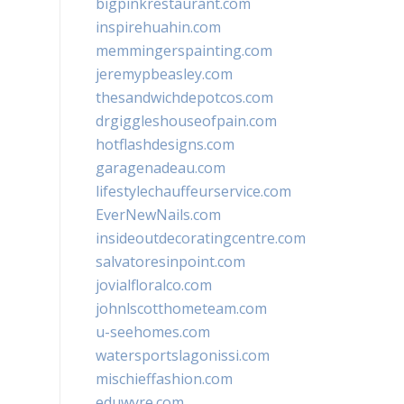
bigpinkrestaurant.com
inspirehuahin.com
memmingerspainting.com
jeremypbeasley.com
thesandwichdepotcos.com
drgiggleshouseofpain.com
hotflashdesigns.com
garagenadeau.com
lifestylechauffeurservice.com
EverNewNails.com
insideoutdecoratingcentre.com
salvatoresinpoint.com
jovialfloralco.com
johnlscotthometeam.com
u-seehomes.com
watersportslagonissi.com
mischieffashion.com
eduwyre.com