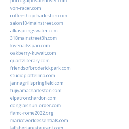
portugalprivatedriver.com
von-racer.com
coffeeshopcharleston.com
salon104mainstreet.com
alkaspringswater.com
318mainstreet8h.com
lovenailsspari.com
oakberry-kuwait.com
quartzliterary.com
friendsofbroderickpark.com
studiopiattellina.com
jannagrillspringfield.com
fujiyamacharleston.com
elpatronchardon.com
donglaishun-order.com
fiamc-rome2022.org
mariceworldessentials.com
lafisheriarestaurant.com