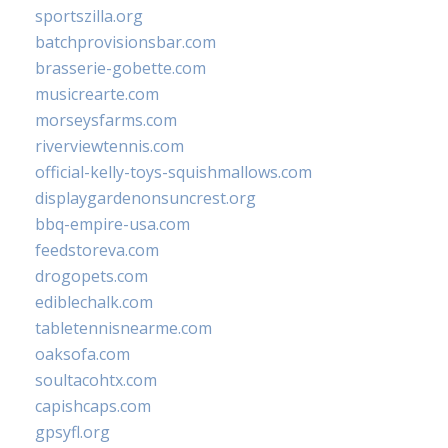
sportszilla.org
batchprovisionsbar.com
brasserie-gobette.com
musicrearte.com
morseysfarms.com
riverviewtennis.com
official-kelly-toys-squishmallows.com
displaygardenonsuncrest.org
bbq-empire-usa.com
feedstoreva.com
drogopets.com
ediblechalk.com
tabletennisnearme.com
oaksofa.com
soultacohtx.com
capishcaps.com
gpsyfl.org