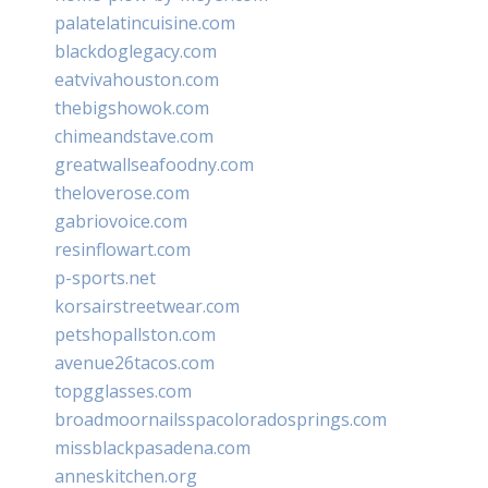
palatelatincuisine.com
blackdoglegacy.com
eatvivahouston.com
thebigshowok.com
chimeandstave.com
greatwallseafoodny.com
theloverose.com
gabriovoice.com
resinflowart.com
p-sports.net
korsairstreetwear.com
petshopallston.com
avenue26tacos.com
topgglasses.com
broadmoornailsspacoloradosprings.com
missblackpasadena.com
anneskitchen.org