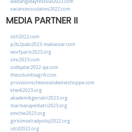
waitangidayfestival2022.com
vacancesscolaires2022.com
MEDIA PARTNER II
isth2022.com
p2b2pabi2023-makassar.com
wocfparis2023.org
sinc2023.com
scdlqatar2022-qa.com
thecolumbiagrill.com
provisionscheeseandwineshoppe.com
khedi2023.org
akademikgeriatri2023.org
marmarapediatri2023.org
emchie2023.org
girisimselradyoloji2022.org
utcd2022.org