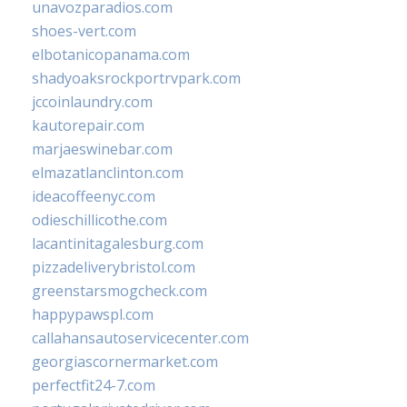
unavozparadios.com
shoes-vert.com
elbotanicopanama.com
shadyoaksrockportrvpark.com
jccoinlaundry.com
kautorepair.com
marjaeswinebar.com
elmazatlanclinton.com
ideacoffeenyc.com
odieschillicothe.com
lacantinitagalesburg.com
pizzadeliverybristol.com
greenstarsmogcheck.com
happypawspl.com
callahansautoservicecenter.com
georgiascornermarket.com
perfectfit24-7.com