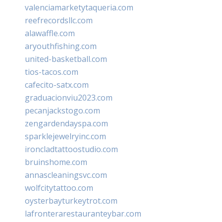
valenciamarketytaqueria.com
reefrecordsllc.com
alawaffle.com
aryouthfishing.com
united-basketball.com
tios-tacos.com
cafecito-satx.com
graduacionviu2023.com
pecanjackstogo.com
zengardendayspa.com
sparklejewelryinc.com
ironcladtattoostudio.com
bruinshome.com
annascleaningsvc.com
wolfcitytattoo.com
oysterbayturkeytrot.com
lafronterarestauranteybar.com