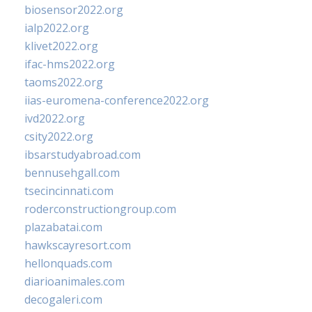
biosensor2022.org
ialp2022.org
klivet2022.org
ifac-hms2022.org
taoms2022.org
iias-euromena-conference2022.org
ivd2022.org
csity2022.org
ibsarstudyabroad.com
bennusehgall.com
tsecincinnati.com
roderconstructiongroup.com
plazabatai.com
hawkscayresort.com
hellonquads.com
diarioanimales.com
decogaleri.com