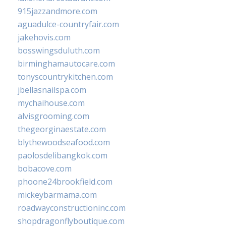
915jazzandmore.com
aguadulce-countryfair.com
jakehovis.com
bosswingsduluth.com
birminghamautocare.com
tonyscountrykitchen.com
jbellasnailspa.com
mychaihouse.com
alvisgrooming.com
thegeorginaestate.com
blythewoodseafood.com
paolosdelibangkok.com
bobacove.com
phoone24brookfield.com
mickeybarmama.com
roadwayconstructioninc.com
shopdragonflyboutique.com