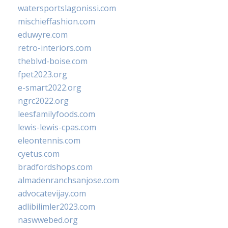
watersportslagonissi.com
mischieffashion.com
eduwyre.com
retro-interiors.com
theblvd-boise.com
fpet2023.org
e-smart2022.org
ngrc2022.org
leesfamilyfoods.com
lewis-lewis-cpas.com
eleontennis.com
cyetus.com
bradfordshops.com
almadenranchsanjose.com
advocatevijay.com
adlibilimler2023.com
naswwebed.org