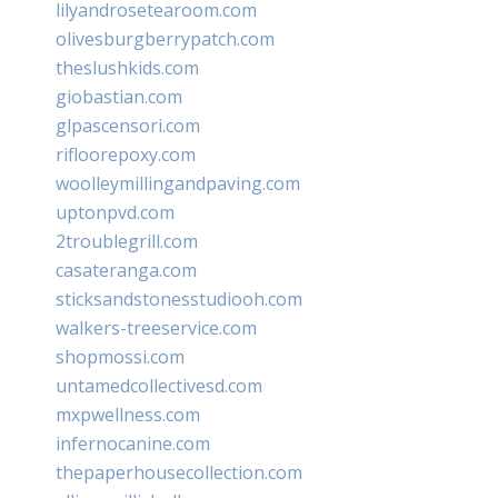
lilyandrosetearoom.com
olivesburgberrypatch.com
theslushkids.com
giobastian.com
glpascensori.com
rifloorepoxy.com
woolleymillingandpaving.com
uptonpvd.com
2troublegrill.com
casateranga.com
sticksandstonesstudiooh.com
walkers-treeservice.com
shopmossi.com
untamedcollectivesd.com
mxpwellness.com
infernocanine.com
thepaperhousecollection.com