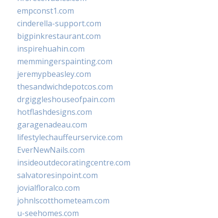
empconst1.com
cinderella-support.com
bigpinkrestaurant.com
inspirehuahin.com
memmingerspainting.com
jeremypbeasley.com
thesandwichdepotcos.com
drgiggleshouseofpain.com
hotflashdesigns.com
garagenadeau.com
lifestylechauffeurservice.com
EverNewNails.com
insideoutdecoratingcentre.com
salvatoresinpoint.com
jovialfloralco.com
johnlscotthometeam.com
u-seehomes.com