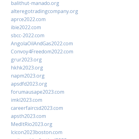
balithut-manado.org
alteregotradingcompany.org
aprce2022.com
ibie2022.com
sbcc-2022.com
AngolaOilAndGas2022.com
Convoy4Freedom2022.com
grur2023.org
hkhk2023.org
napm2023.org
apsdfd2023.org
forumausape2023.com
imkl2023.com
careerfaircsd2023.com
apsth2023.com
MedItRio2023.org
lcicon2023boston.com