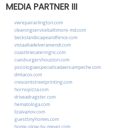
MEDIA PARTNER III
vwrepairarlington.com
cleaningservicebaltimore-md.com
beckslandscapeandfence.com
vistaaltadelveramendi.com
coastlinecateringnc.com
cuesburgershouston.com
psicologiaespecializadaencampeche.com
dmtacos.com
crescentstreetprinting.com
hornopizza.com
driveadragster.com
hematologa.com
lizaivanov.com
guesttinyhomes.com
home-plow-by-meyer.com