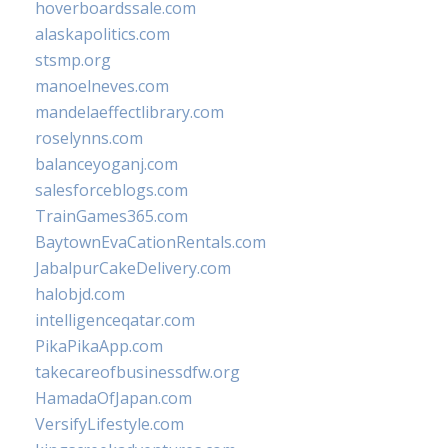
hoverboardssale.com
alaskapolitics.com
stsmp.org
manoelneves.com
mandelaeffectlibrary.com
roselynns.com
balanceyoganj.com
salesforceblogs.com
TrainGames365.com
BaytownEvaCationRentals.com
JabalpurCakeDelivery.com
halobjd.com
intelligenceqatar.com
PikaPikaApp.com
takecareofbusinessdfw.org
HamadaOfJapan.com
VersifyLifestyle.com