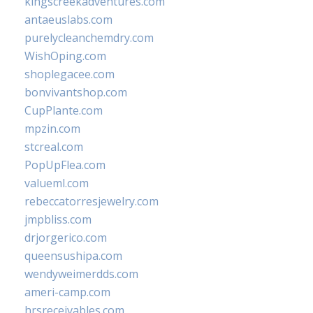
kingscreekadventures.com
antaeuslabs.com
purelycleanchemdry.com
WishOping.com
shoplegacee.com
bonvivantshop.com
CupPlante.com
mpzin.com
stcreal.com
PopUpFlea.com
valueml.com
rebeccatorresjewelry.com
jmpbliss.com
drjorgerico.com
queensushipa.com
wendyweimerdds.com
ameri-camp.com
hrsreceivables.com