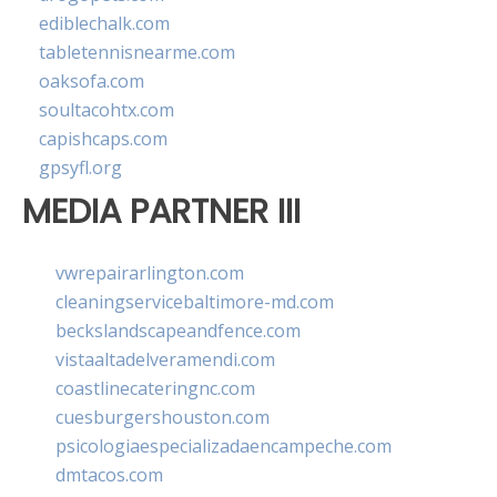
ediblechalk.com
tabletennisnearme.com
oaksofa.com
soultacohtx.com
capishcaps.com
gpsyfl.org
MEDIA PARTNER III
vwrepairarlington.com
cleaningservicebaltimore-md.com
beckslandscapeandfence.com
vistaaltadelveramendi.com
coastlinecateringnc.com
cuesburgershouston.com
psicologiaespecializadaencampeche.com
dmtacos.com