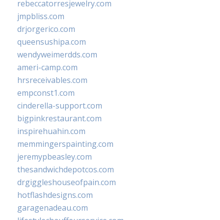
rebeccatorresjewelry.com
jmpbliss.com
drjorgerico.com
queensushipa.com
wendyweimerdds.com
ameri-camp.com
hrsreceivables.com
empconst1.com
cinderella-support.com
bigpinkrestaurant.com
inspirehuahin.com
memmingerspainting.com
jeremypbeasley.com
thesandwichdepotcos.com
drgiggleshouseofpain.com
hotflashdesigns.com
garagenadeau.com