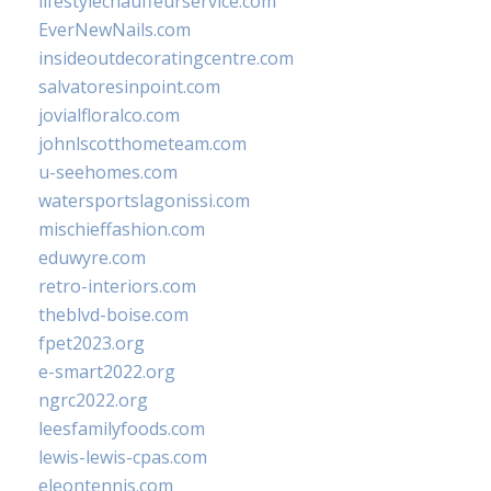
lifestylechauffeurservice.com
EverNewNails.com
insideoutdecoratingcentre.com
salvatoresinpoint.com
jovialfloralco.com
johnlscotthometeam.com
u-seehomes.com
watersportslagonissi.com
mischieffashion.com
eduwyre.com
retro-interiors.com
theblvd-boise.com
fpet2023.org
e-smart2022.org
ngrc2022.org
leesfamilyfoods.com
lewis-lewis-cpas.com
eleontennis.com