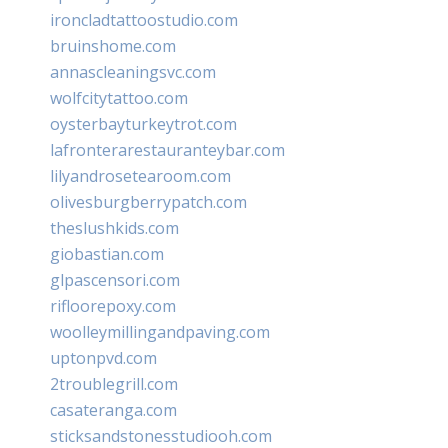
ironcladtattoostudio.com
bruinshome.com
annascleaningsvc.com
wolfcitytattoo.com
oysterbayturkeytrot.com
lafronterarestauranteybar.com
lilyandrosetearoom.com
olivesburgberrypatch.com
theslushkids.com
giobastian.com
glpascensori.com
rifloorepoxy.com
woolleymillingandpaving.com
uptonpvd.com
2troublegrill.com
casateranga.com
sticksandstonesstudiooh.com