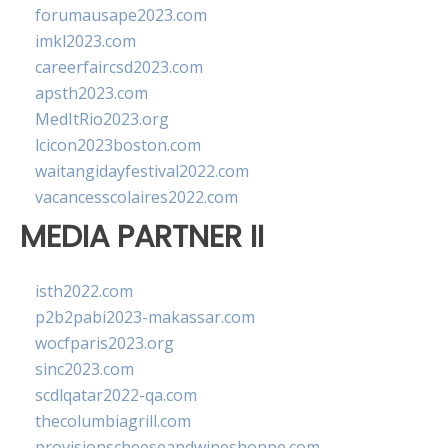
forumausape2023.com
imkl2023.com
careerfaircsd2023.com
apsth2023.com
MedItRio2023.org
lcicon2023boston.com
waitangidayfestival2022.com
vacancesscolaires2022.com
MEDIA PARTNER II
isth2022.com
p2b2pabi2023-makassar.com
wocfparis2023.org
sinc2023.com
scdlqatar2022-qa.com
thecolumbiagrill.com
provisionscheeseandwineshoppe.com