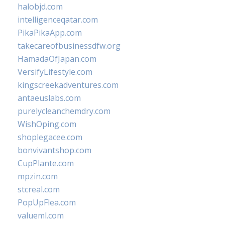
halobjd.com
intelligenceqatar.com
PikaPikaApp.com
takecareofbusinessdfw.org
HamadaOfJapan.com
VersifyLifestyle.com
kingscreekadventures.com
antaeuslabs.com
purelycleanchemdry.com
WishOping.com
shoplegacee.com
bonvivantshop.com
CupPlante.com
mpzin.com
stcreal.com
PopUpFlea.com
valueml.com