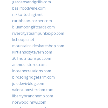
gardensandgrills.com
basilfoodwine.com
nikko-tochigi.net
caribbean-corner.com
bluemoongiftcards.com
rivercitysteampunkexpo.com
kchoops.net
mountainsideskateshop.com
kirtlandcitytavern.com
301nutritionspot.com
ammos-stores.com
loceanecreations.com
birdsongridgefarm.com
joiedevivblog.com
valera-amsterdam.com
libertybrandhemp.com
norwoodinnwi.com