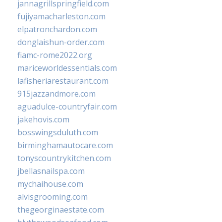
jannagrillspringfield.com
fujiyamacharleston.com
elpatronchardon.com
donglaishun-order.com
fiamc-rome2022.org
mariceworldessentials.com
lafisheriarestaurant.com
915jazzandmore.com
aguadulce-countryfair.com
jakehovis.com
bosswingsduluth.com
birminghamautocare.com
tonyscountrykitchen.com
jbellasnailspa.com
mychaihouse.com
alvisgrooming.com
thegeorginaestate.com