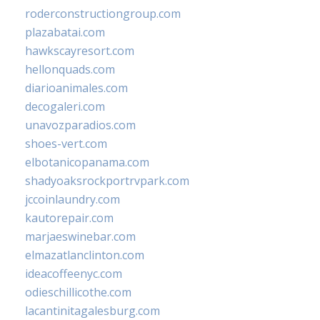
roderconstructiongroup.com
plazabatai.com
hawkscayresort.com
hellonquads.com
diarioanimales.com
decogaleri.com
unavozparadios.com
shoes-vert.com
elbotanicopanama.com
shadyoaksrockportrvpark.com
jccoinlaundry.com
kautorepair.com
marjaeswinebar.com
elmazatlanclinton.com
ideacoffeenyc.com
odieschillicothe.com
lacantinitagalesburg.com