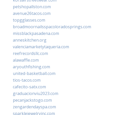
petshopallston.com
avenue26tacos.com
topgglasses.com
broadmoornailsspacoloradosprings.com
missblackpasadena.com
anneskitchen.org
valenciamarketytaqueria.com
reefrecordsllc.com
alawaffle.com
aryouthfishing.com
united-basketball.com
tios-tacos.com
cafecito-satx.com
graduacionviu2023.com
pecanjackstogo.com
zengardendayspa.com
sparklejewelryinc.com