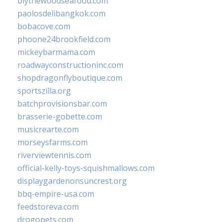
blythewoodseafood.com
paolosdelibangkok.com
bobacove.com
phoone24brookfield.com
mickeybarmama.com
roadwayconstructioninc.com
shopdragonflyboutique.com
sportszilla.org
batchprovisionsbar.com
brasserie-gobette.com
musicrearte.com
morseysfarms.com
riverviewtennis.com
official-kelly-toys-squishmallows.com
displaygardenonsuncrest.org
bbq-empire-usa.com
feedstoreva.com
drogopets.com