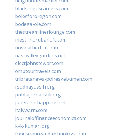
neighboursmarket.com
blackanguscareers.com
bolesfororegon.com
bodega-ole.com
thestreamlinerlounge.com
mestrinorubanofc.com
novelatherton.com
nassvalleygardens.net
electjohnstewart.com
omptourtravels.com
tribratanews-polreskebumen.com
rsudbayuasih.org
publikjurnalistik.org
juneteenthapparel.net
italywarm.com
journaloffinanceeconomics.com
kvk-kumari.org
foodscienceandtechnology.com