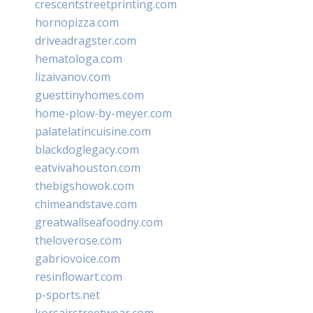
crescentstreetprinting.com
hornopizza.com
driveadragster.com
hematologa.com
lizaivanov.com
guesttinyhomes.com
home-plow-by-meyer.com
palatelatincuisine.com
blackdoglegacy.com
eatvivahouston.com
thebigshowok.com
chimeandstave.com
greatwallseafoodny.com
theloverose.com
gabriovoice.com
resinflowart.com
p-sports.net
korsairstreetwear.com