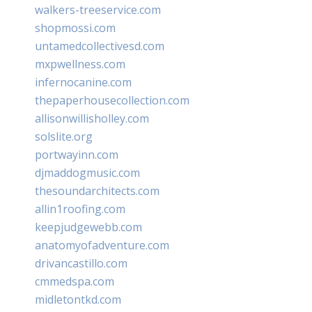
walkers-treeservice.com
shopmossi.com
untamedcollectivesd.com
mxpwellness.com
infernocanine.com
thepaperhousecollection.com
allisonwillisholley.com
solslite.org
portwayinn.com
djmaddogmusic.com
thesoundarchitects.com
allin1roofing.com
keepjudgewebb.com
anatomyofadventure.com
drivancastillo.com
cmmedspa.com
midletontkd.com