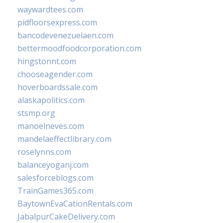
waywardtees.com
pidfloorsexpress.com
bancodevenezuelaen.com
bettermoodfoodcorporation.com
hingstonnt.com
chooseagender.com
hoverboardssale.com
alaskapolitics.com
stsmp.org
manoelneves.com
mandelaeffectlibrary.com
roselynns.com
balanceyoganj.com
salesforceblogs.com
TrainGames365.com
BaytownEvaCationRentals.com
JabalpurCakeDelivery.com