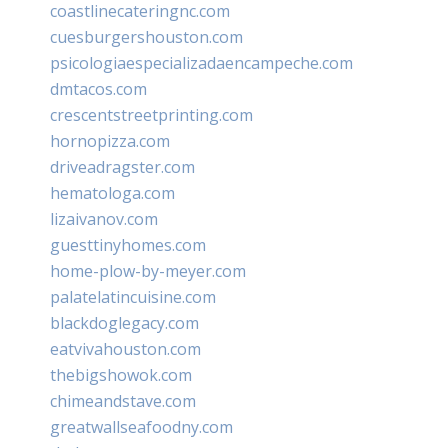
coastlinecateringnc.com
cuesburgershouston.com
psicologiaespecializadaencampeche.com
dmtacos.com
crescentstreetprinting.com
hornopizza.com
driveadragster.com
hematologa.com
lizaivanov.com
guesttinyhomes.com
home-plow-by-meyer.com
palatelatincuisine.com
blackdoglegacy.com
eatvivahouston.com
thebigshowok.com
chimeandstave.com
greatwallseafoodny.com