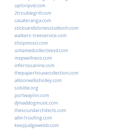
uptonpvd.com
2troublegrill.com
casateranga.com
sticksandstonesstudiooh.com
walkers-treeservice.com
shopmossi.com
untamedcollectivesd.com
mxpwellness.com
infernocanine.com
thepaperhousecollection.com
allisonwillisholley.com
solslite.org
portwayinn.com
djmaddogmusic.com
thesoundarchitects.com
allin1roofing.com
keepjudgewebb.com