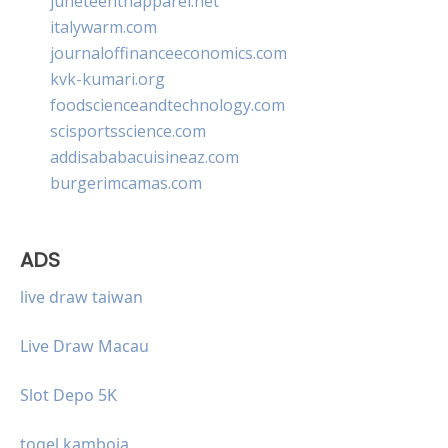
juneteenthapparel.net
italywarm.com
journaloffinanceeconomics.com
kvk-kumari.org
foodscienceandtechnology.com
scisportsscience.com
addisababacuisineaz.com
burgerimcamas.com
ADS
live draw taiwan
Live Draw Macau
Slot Depo 5K
togel kamboja