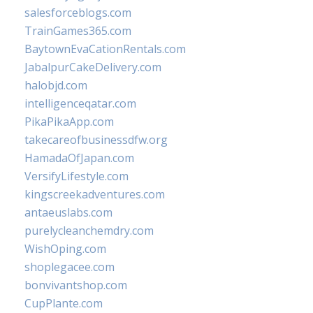
salesforceblogs.com
TrainGames365.com
BaytownEvaCationRentals.com
JabalpurCakeDelivery.com
halobjd.com
intelligenceqatar.com
PikaPikaApp.com
takecareofbusinessdfw.org
HamadaOfJapan.com
VersifyLifestyle.com
kingscreekadventures.com
antaeuslabs.com
purelycleanchemdry.com
WishOping.com
shoplegacee.com
bonvivantshop.com
CupPlante.com