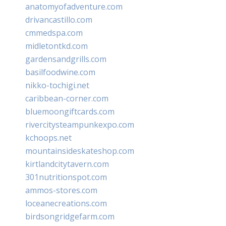
anatomyofadventure.com
drivancastillo.com
cmmedspa.com
midletontkd.com
gardensandgrills.com
basilfoodwine.com
nikko-tochigi.net
caribbean-corner.com
bluemoongiftcards.com
rivercitysteampunkexpo.com
kchoops.net
mountainsideskateshop.com
kirtlandcitytavern.com
301nutritionspot.com
ammos-stores.com
loceanecreations.com
birdsongridgefarm.com