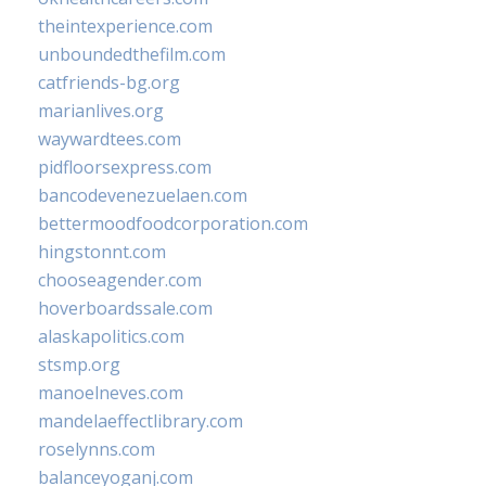
theintexperience.com
unboundedthefilm.com
catfriends-bg.org
marianlives.org
waywardtees.com
pidfloorsexpress.com
bancodevenezuelaen.com
bettermoodfoodcorporation.com
hingstonnt.com
chooseagender.com
hoverboardssale.com
alaskapolitics.com
stsmp.org
manoelneves.com
mandelaeffectlibrary.com
roselynns.com
balanceyoganj.com