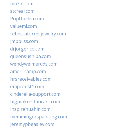
mpzin.com
stcreal.com
PopUpFlea.com
valueml.com
rebeccatorresjewelry.com
jmpbliss.com
drjorgerico.com
queensushipa.com
wendyweimerdds.com
ameri-camp.com
hrsreceivables.com
empconst1.com
cinderella-support.com
bigpinkrestaurant.com
inspirehuahin.com
memmingerspainting.com
jeremypbeasley.com