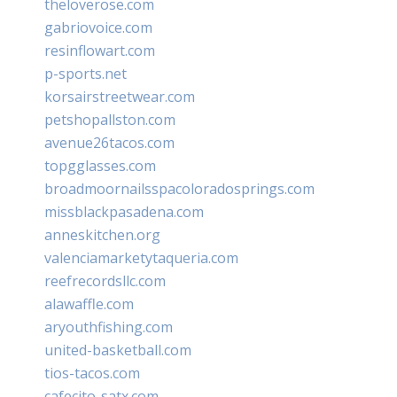
theloverose.com
gabriovoice.com
resinflowart.com
p-sports.net
korsairstreetwear.com
petshopallston.com
avenue26tacos.com
topgglasses.com
broadmoornailsspacoloradosprings.com
missblackpasadena.com
anneskitchen.org
valenciamarketytaqueria.com
reefrecordsllc.com
alawaffle.com
aryouthfishing.com
united-basketball.com
tios-tacos.com
cafecito-satx.com