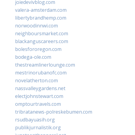
joiedevivblog.com
valera-amsterdam.com
libertybrandhemp.com
norwoodinnwi.com
neighboursmarket.com
blackanguscareers.com
bolesfororegon.com
bodega-ole.com
thestreamlinerlounge.com
mestrinorubanofc.com
novelatherton.com
nassvalleygardens.net
electjohnstewart.com
omptourtravels.com
tribratanews-polreskebumen.com
rsudbayuasih.org
publikjurnalistik.org