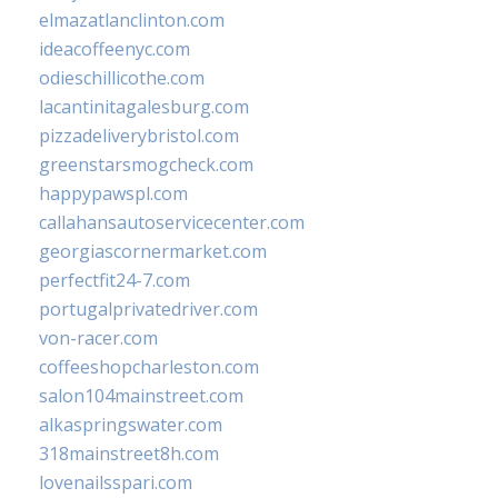
elmazatlanclinton.com
ideacoffeenyc.com
odieschillicothe.com
lacantinitagalesburg.com
pizzadeliverybristol.com
greenstarsmogcheck.com
happypawspl.com
callahansautoservicecenter.com
georgiascornermarket.com
perfectfit24-7.com
portugalprivatedriver.com
von-racer.com
coffeeshopcharleston.com
salon104mainstreet.com
alkaspringswater.com
318mainstreet8h.com
lovenailsspari.com