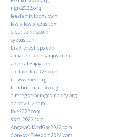
e-smart2022.org
ngrc2022.org
leesfamilyfoods.com
lewis-lewis-cpas.com
eleontennis.com
cyetus.com
bradfordshops.com
almadenranchsanjose.com
advocatevijay.com
adlibilimler2023.com
naswwebed.org
balithut-manado.org
alteregotradingcompany.org
aprce2022.com
ibie2022.com
sbcc-2022.com
AngolaOilAndGas2022.com
Convoy4Freedom2022.com