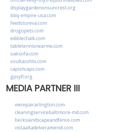
official-kelly-toys-squishmallows.com
displaygardenonsuncrest.org
bbq-empire-usa.com
feedstoreva.com
drogopets.com
ediblechalk.com
tabletennisnearme.com
oaksofa.com
soultacohtx.com
capishcaps.com
gpsyfl.org
MEDIA PARTNER III
vwrepairarlington.com
cleaningservicebaltimore-md.com
beckslandscapeandfence.com
vistaaltadelveramendi.com