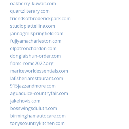
oakberry-kuwait.com
quartzliterary.com
friendsofbroderickpark.com
studiopiattellina.com
jannagrillspringfield.com
fujiyamacharleston.com
elpatronchardon.com
donglaishun-order.com
fiamc-rome2022.org
mariceworldessentials.com
lafisheriarestaurant.com
915jazzandmore.com
aguadulce-countryfair.com
jakehovis.com
bosswingsduluth.com
birminghamautocare.com
tonyscountrykitchen.com