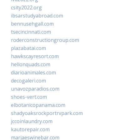
csity2022.org
ibsarstudyabroad.com
bennusehgall.com
tsecincinnati.com
roderconstructiongroup.com
plazabatai.com
hawkscayresort.com
hellonquads.com
diarioanimales.com
decogaleri.com
unavozparadios.com
shoes-vert.com
elbotanicopanama.com
shadyoaksrockportrvpark.com
jccoinlaundry.com
kautorepair.com
marjaeswinebar.com