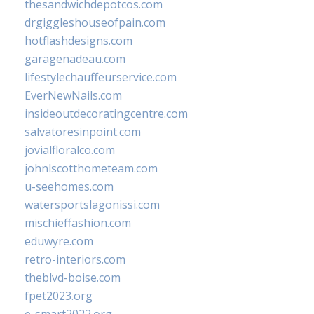
thesandwichdepotcos.com
drgiggleshouseofpain.com
hotflashdesigns.com
garagenadeau.com
lifestylechauffeurservice.com
EverNewNails.com
insideoutdecoratingcentre.com
salvatoresinpoint.com
jovialfloralco.com
johnlscotthometeam.com
u-seehomes.com
watersportslagonissi.com
mischieffashion.com
eduwyre.com
retro-interiors.com
theblvd-boise.com
fpet2023.org