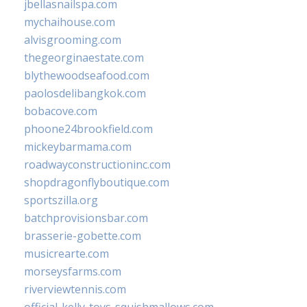
jbellasnailspa.com
mychaihouse.com
alvisgrooming.com
thegeorginaestate.com
blythewoodseafood.com
paolosdelibangkok.com
bobacove.com
phoone24brookfield.com
mickeybarmama.com
roadwayconstructioninc.com
shopdragonflyboutique.com
sportszilla.org
batchprovisionsbar.com
brasserie-gobette.com
musicrearte.com
morseysfarms.com
riverviewtennis.com