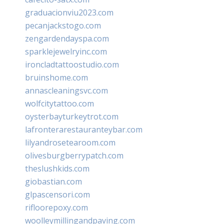
graduacionviu2023.com
pecanjackstogo.com
zengardendayspa.com
sparklejewelryinc.com
ironcladtattoostudio.com
bruinshome.com
annascleaningsvc.com
wolfcitytattoo.com
oysterbayturkeytrot.com
lafronterarestauranteybar.com
lilyandrosetearoom.com
olivesburgberrypatch.com
theslushkids.com
giobastian.com
glpascensori.com
rifloorepoxy.com
woolleymillingandpaving.com