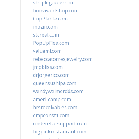
shoplegacee.com
bonvivantshop.com
CupPlante.com
mpzin.com
stcreal.com
PopUpFlea.com
valueml.com
rebeccatorresjewelry.com
jmpbliss.com
drjorgerico.com
queensushipa.com
wendyweimerdds.com
ameri-camp.com
hrsreceivables.com
empconst1.com
cinderella-support.com
bigpinkrestaurant.com