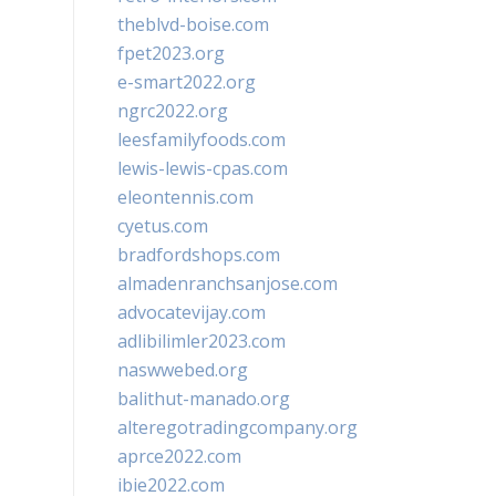
theblvd-boise.com
fpet2023.org
e-smart2022.org
ngrc2022.org
leesfamilyfoods.com
lewis-lewis-cpas.com
eleontennis.com
cyetus.com
bradfordshops.com
almadenranchsanjose.com
advocatevijay.com
adlibilimler2023.com
naswwebed.org
balithut-manado.org
alteregotradingcompany.org
aprce2022.com
ibie2022.com