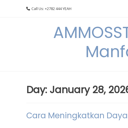
Skip
Call Us: +2782 444 YEAH
to
content
AMMOSSTO
Manf
Day:
January 28, 202
Cara Meningkatkan Daya