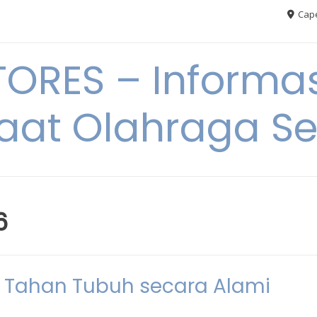
Cape
RES – Informas
aat Olahraga S
6
 Tahan Tubuh secara Alami