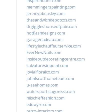
inspirehuahin.com
memmingerspainting.com
jeremypbeasley.com
thesandwichdepotcos.com
drgiggleshouseofpain.com
hotflashdesigns.com
garagenadeau.com
lifestylechauffeurservice.com
EverNewNails.com
insideoutdecoratingcentre.com
salvatoresinpoint.com
jovialfloralco.com
johnlscotthometeam.com
u-seehomes.com
watersportslagonissi.com
mischieffashion.com
eduwyre.com
retro-interiors.com