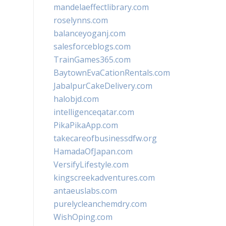
mandelaeffectlibrary.com
roselynns.com
balanceyoganj.com
salesforceblogs.com
TrainGames365.com
BaytownEvaCationRentals.com
JabalpurCakeDelivery.com
halobjd.com
intelligenceqatar.com
PikaPikaApp.com
takecareofbusinessdfw.org
HamadaOfJapan.com
VersifyLifestyle.com
kingscreekadventures.com
antaeuslabs.com
purelycleanchemdry.com
WishOping.com