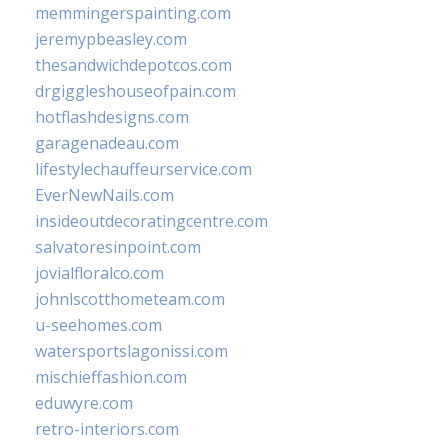
memmingerspainting.com
jeremypbeasley.com
thesandwichdepotcos.com
drgiggleshouseofpain.com
hotflashdesigns.com
garagenadeau.com
lifestylechauffeurservice.com
EverNewNails.com
insideoutdecoratingcentre.com
salvatoresinpoint.com
jovialfloralco.com
johnlscotthometeam.com
u-seehomes.com
watersportslagonissi.com
mischieffashion.com
eduwyre.com
retro-interiors.com