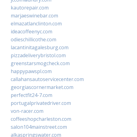
kautorepair.com
marjaeswinebar.com
elmazatlanclinton.com
ideacoffeenyc.com
odieschillicothe.com
lacantinitagalesburg.com
pizzadeliverybristol.com
greenstarsmogcheck.com
happypawspl.com
callahansautoservicecenter.com
georgiascornermarket.com
perfectfit24-7.com
portugalprivatedriver.com
von-racer.com
coffeeshopcharleston.com
salon104mainstreet.com
alkaspringswater.com