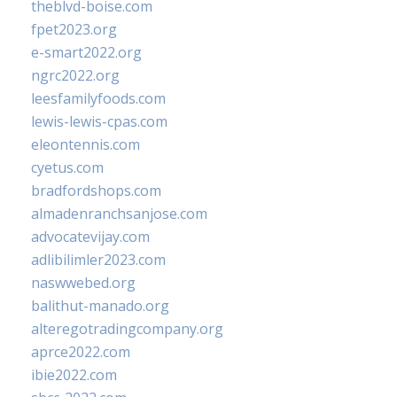
theblvd-boise.com
fpet2023.org
e-smart2022.org
ngrc2022.org
leesfamilyfoods.com
lewis-lewis-cpas.com
eleontennis.com
cyetus.com
bradfordshops.com
almadenranchsanjose.com
advocatevijay.com
adlibilimler2023.com
naswwebed.org
balithut-manado.org
alteregotradingcompany.org
aprce2022.com
ibie2022.com