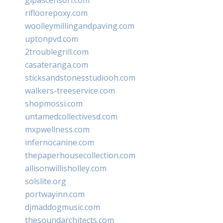
rifloorepoxy.com
woolleymillingandpaving.com
uptonpvd.com
2troublegrill.com
casateranga.com
sticksandstonesstudiooh.com
walkers-treeservice.com
shopmossi.com
untamedcollectivesd.com
mxpwellness.com
infernocanine.com
thepaperhousecollection.com
allisonwillisholley.com
solslite.org
portwayinn.com
djmaddogmusic.com
thesoundarchitects.com