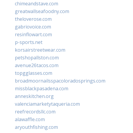
chimeandstave.com
greatwallseafoodny.com
theloverose.com
gabriovoice.com
resinflowart.com
p-sports.net
korsairstreetwear.com
petshopallston.com
avenue26tacos.com
topgglasses.com
broadmoornailsspacoloradosprings.com
missblackpasadena.com
anneskitchen.org
valenciamarketytaqueria.com
reefrecordsllc.com
alawaffle.com
aryouthfishing.com