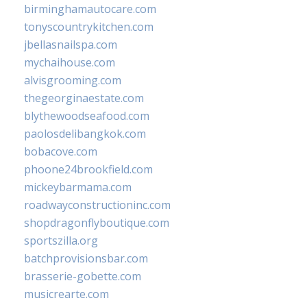
birminghamautocare.com
tonyscountrykitchen.com
jbellasnailspa.com
mychaihouse.com
alvisgrooming.com
thegeorginaestate.com
blythewoodseafood.com
paolosdelibangkok.com
bobacove.com
phoone24brookfield.com
mickeybarmama.com
roadwayconstructioninc.com
shopdragonflyboutique.com
sportszilla.org
batchprovisionsbar.com
brasserie-gobette.com
musicrearte.com