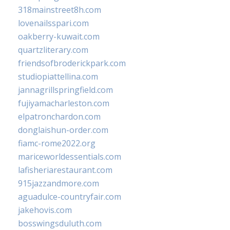
318mainstreet8h.com
lovenailsspari.com
oakberry-kuwait.com
quartzliterary.com
friendsofbroderickpark.com
studiopiattellina.com
jannagrillspringfield.com
fujiyamacharleston.com
elpatronchardon.com
donglaishun-order.com
fiamc-rome2022.org
mariceworldessentials.com
lafisheriarestaurant.com
915jazzandmore.com
aguadulce-countryfair.com
jakehovis.com
bosswingsduluth.com