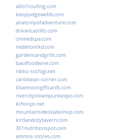
allin1roofing.com
keepjudgewebb.com
anatomyofadventure.com
drivancastillo.com
cmmedspa.com
midletontkd.com
gardensandgrills.com
basilfoodwine.com
nikko-tochigi.net
caribbean-corner.com
bluemoongiftcards.com
rivercitysteampunkexpo.com
kchoops.net
mountainsideskateshop.com
kirtlandcitytavern.com
301nutritionspot.com
ammos-stores.com