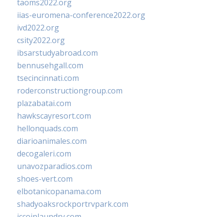
taoms2022.org
iias-euromena-conference2022.org
ivd2022.org
csity2022.org
ibsarstudyabroad.com
bennusehgall.com
tsecincinnati.com
roderconstructiongroup.com
plazabatai.com
hawkscayresort.com
hellonquads.com
diarioanimales.com
decogaleri.com
unavozparadios.com
shoes-vert.com
elbotanicopanama.com
shadyoaksrockportrvpark.com
jccoinlaundry.com