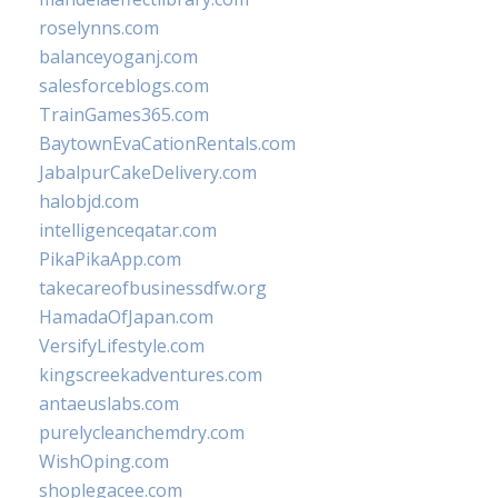
roselynns.com
balanceyoganj.com
salesforceblogs.com
TrainGames365.com
BaytownEvaCationRentals.com
JabalpurCakeDelivery.com
halobjd.com
intelligenceqatar.com
PikaPikaApp.com
takecareofbusinessdfw.org
HamadaOfJapan.com
VersifyLifestyle.com
kingscreekadventures.com
antaeuslabs.com
purelycleanchemdry.com
WishOping.com
shoplegacee.com