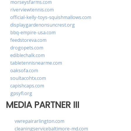
morseysfarms.com
riverviewtennis.com
official-kelly-toys-squishmallows.com
displaygardenonsuncrest.org
bbq-empire-usa.com
feedstoreva.com
drogopets.com
ediblechalk.com
tabletennisnearme.com
oaksofa.com
soultacohtx.com
capishcaps.com
gpsyfl.org
MEDIA PARTNER III
vwrepairarlington.com
cleaningservicebaltimore-md.com