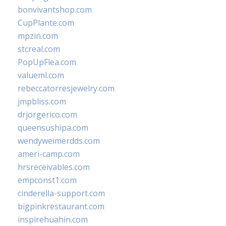
bonvivantshop.com
CupPlante.com
mpzin.com
stcreal.com
PopUpFlea.com
valueml.com
rebeccatorresjewelry.com
jmpbliss.com
drjorgerico.com
queensushipa.com
wendyweimerdds.com
ameri-camp.com
hrsreceivables.com
empconst1.com
cinderella-support.com
bigpinkrestaurant.com
inspirehuahin.com