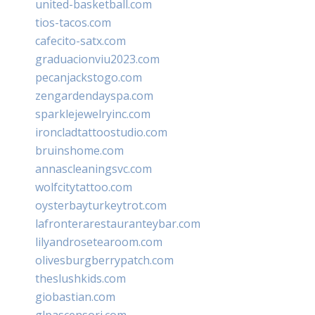
united-basketball.com
tios-tacos.com
cafecito-satx.com
graduacionviu2023.com
pecanjackstogo.com
zengardendayspa.com
sparklejewelryinc.com
ironcladtattoostudio.com
bruinshome.com
annascleaningsvc.com
wolfcitytattoo.com
oysterbayturkeytrot.com
lafronterarestauranteybar.com
lilyandrosetearoom.com
olivesburgberrypatch.com
theslushkids.com
giobastian.com
glpascensori.com