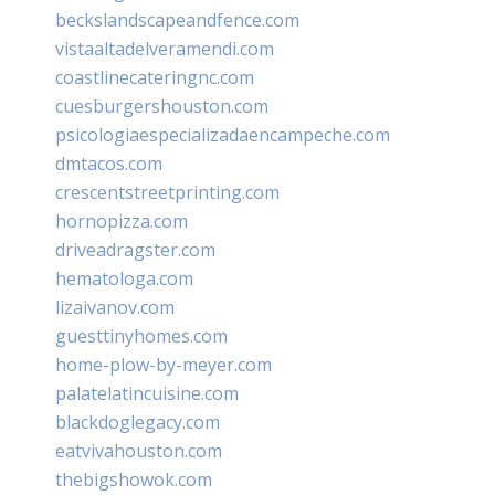
beckslandscapeandfence.com
vistaaltadelveramendi.com
coastlinecateringnc.com
cuesburgershouston.com
psicologiaespecializadaencampeche.com
dmtacos.com
crescentstreetprinting.com
hornopizza.com
driveadragster.com
hematologa.com
lizaivanov.com
guesttinyhomes.com
home-plow-by-meyer.com
palatelatincuisine.com
blackdoglegacy.com
eatvivahouston.com
thebigshowok.com