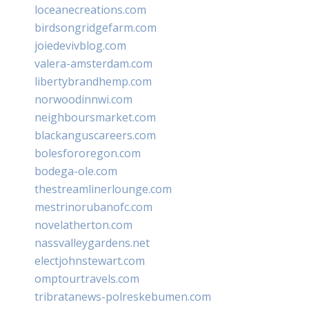
loceanecreations.com
birdsongridgefarm.com
joiedevivblog.com
valera-amsterdam.com
libertybrandhemp.com
norwoodinnwi.com
neighboursmarket.com
blackanguscareers.com
bolesfororegon.com
bodega-ole.com
thestreamlinerlounge.com
mestrinorubanofc.com
novelatherton.com
nassvalleygardens.net
electjohnstewart.com
omptourtravels.com
tribratanews-polreskebumen.com