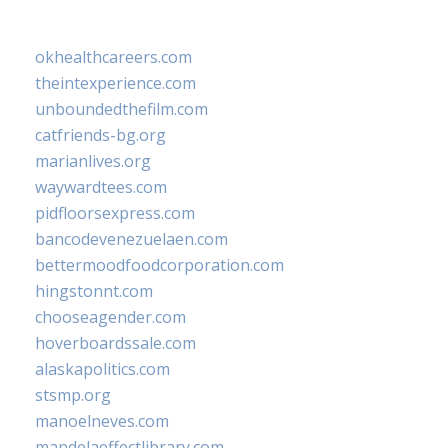
okhealthcareers.com
theintexperience.com
unboundedthefilm.com
catfriends-bg.org
marianlives.org
waywardtees.com
pidfloorsexpress.com
bancodevenezuelaen.com
bettermoodfoodcorporation.com
hingstonnt.com
chooseagender.com
hoverboardssale.com
alaskapolitics.com
stsmp.org
manoelneves.com
mandelaeffectlibrary.com