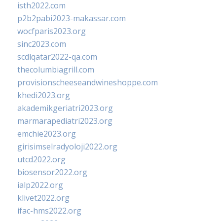
isth2022.com
p2b2pabi2023-makassar.com
wocfparis2023.org
sinc2023.com
scdlqatar2022-qa.com
thecolumbiagrill.com
provisionscheeseandwineshoppe.com
khedi2023.org
akademikgeriatri2023.org
marmarapediatri2023.org
emchie2023.org
girisimselradyoloji2022.org
utcd2022.org
biosensor2022.org
ialp2022.org
klivet2022.org
ifac-hms2022.org