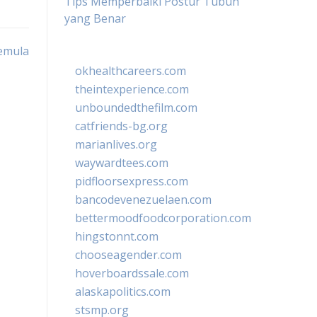
Tips Memperbaiki Postur Tubuh
yang Benar
Pemula
okhealthcareers.com
theintexperience.com
unboundedthefilm.com
catfriends-bg.org
marianlives.org
waywardtees.com
pidfloorsexpress.com
bancodevenezuelaen.com
bettermoodfoodcorporation.com
hingstonnt.com
chooseagender.com
hoverboardssale.com
alaskapolitics.com
stsmp.org