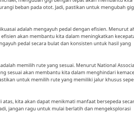
rmichael, mengubah gigi dengan tepat akan membantu kita
ngi beban pada otot. Jadi, pastikan untuk mengubah gig
 dikuasai adalah mengayuh pedal dengan efisien. Menurut ah
n efisien akan membantu kita dalam meningkatkan kecepat
gayuh pedal secara bulat dan konsisten untuk hasil yang
g adalah memilih rute yang sesuai. Menurut National Associ
te yang sesuai akan membantu kita dalam menghindari kemac
astikan untuk memilih rute yang memiliki jalur khusus sep
 atas, kita akan dapat menikmati manfaat bersepeda seca
adi, jangan ragu untuk mulai berlatih dan mengeksplorasi