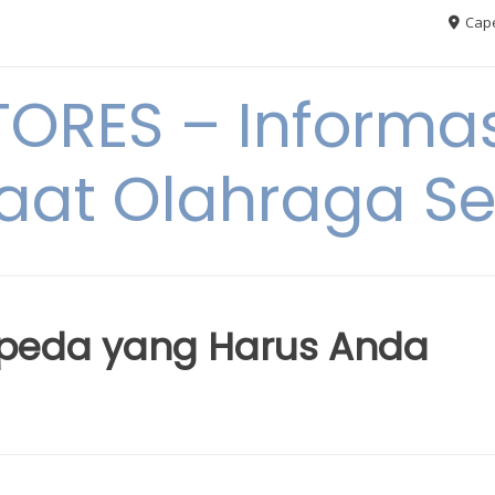
Cape
RES – Informas
aat Olahraga S
epeda yang Harus Anda