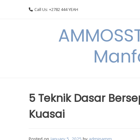
Skip
Call Us: +2782 444 YEAH
to
content
AMMOSSTO
Manf
5 Teknik Dasar Bers
Kuasai
Posted on
January 5, 2025
by
adminamm