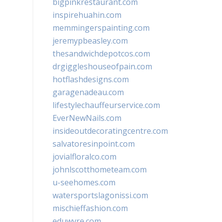
bigpinkrestaurant.com
inspirehuahin.com
memmingerspainting.com
jeremypbeasley.com
thesandwichdepotcos.com
drgiggleshouseofpain.com
hotflashdesigns.com
garagenadeau.com
lifestylechauffeurservice.com
EverNewNails.com
insideoutdecoratingcentre.com
salvatoresinpoint.com
jovialfloralco.com
johnlscotthometeam.com
u-seehomes.com
watersportslagonissi.com
mischieffashion.com
eduwyre.com