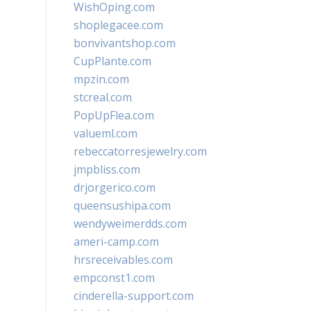
WishOping.com
shoplegacee.com
bonvivantshop.com
CupPlante.com
mpzin.com
stcreal.com
PopUpFlea.com
valueml.com
rebeccatorresjewelry.com
jmpbliss.com
drjorgerico.com
queensushipa.com
wendyweimerdds.com
ameri-camp.com
hrsreceivables.com
empconst1.com
cinderella-support.com