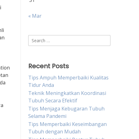
31
i
« Mar
li
an
Search
for:
Recent Posts
ation
etan
Tips Ampuh Memperbaiki Kualitas
eda
Tidur Anda
Teknik Meningkatkan Koordinasi
Tubuh Secara Efektif
ra
Tips Menjaga Kebugaran Tubuh
Selama Pandemi
Tips Memperbaiki Keseimbangan
Tubuh dengan Mudah