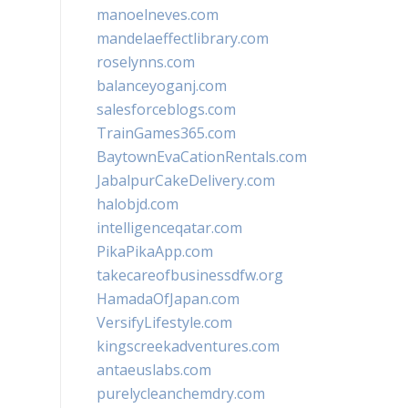
manoelneves.com
mandelaeffectlibrary.com
roselynns.com
balanceyoganj.com
salesforceblogs.com
TrainGames365.com
BaytownEvaCationRentals.com
JabalpurCakeDelivery.com
halobjd.com
intelligenceqatar.com
PikaPikaApp.com
takecareofbusinessdfw.org
HamadaOfJapan.com
VersifyLifestyle.com
kingscreekadventures.com
antaeuslabs.com
purelycleanchemdry.com