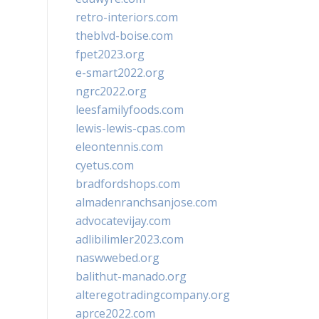
retro-interiors.com
theblvd-boise.com
fpet2023.org
e-smart2022.org
ngrc2022.org
leesfamilyfoods.com
lewis-lewis-cpas.com
eleontennis.com
cyetus.com
bradfordshops.com
almadenranchsanjose.com
advocatevijay.com
adlibilimler2023.com
naswwebed.org
balithut-manado.org
alteregotradingcompany.org
aprce2022.com